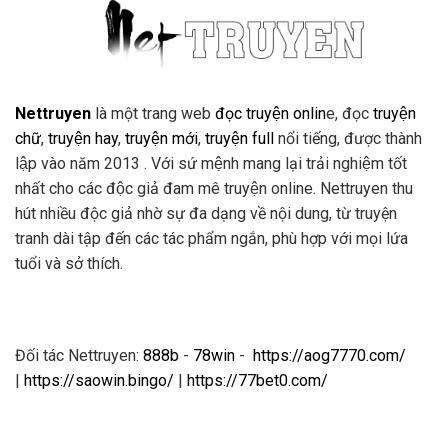
Nettruyen
là một trang web
đọc truyện onlin
e, đọc
truyện
chữ
,
truyện hay
,
truyện mới
,
truyện full
nổi tiếng, được thành
lập vào năm 2013 . Với sứ mệnh mang lại trải nghiệm tốt
nhất cho các độc giả đam mê truyện online. Nettruyen thu
hút nhiều độc giả nhờ sự đa dạng về nội dung, từ truyện
tranh dài tập đến các tác phẩm ngắn, phù hợp với mọi lứa
tuổi và sở thích.
Đối tác Nettruyen:
888b
-
78win
-
https://aog7770.com/
|
https://saowin.bingo/
|
https://77bet0.com/