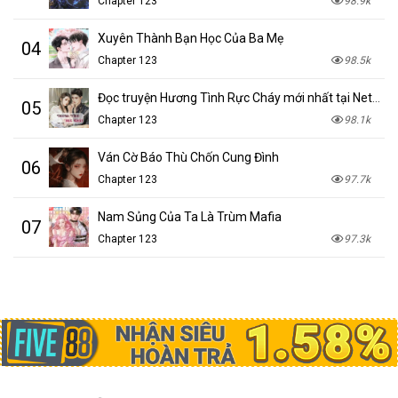
Chapter 123
98.9k
Xuyên Thành Bạn Học Của Ba Mẹ
04
Chapter 123
98.5k
Đọc truyện Hương Tình Rực Cháy mới nhất tại NetTruyen
05
Chapter 123
98.1k
Ván Cờ Báo Thù Chốn Cung Đình
06
Chapter 123
97.7k
Nam Sủng Của Ta Là Trùm Mafia
07
Chapter 123
97.3k