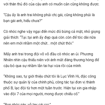
với thân thủ đó của cậu anh có muốn cản cũng không được.
“Cậu ấy là anh trai không phải chị gái, cũng không phải là
bạn gái anh, hiểu chưa?”
Cô nhóc nghe vậy ngại đến mức đỏ bừng cả mặt, nhỏ giọng
giải thích: “Tại..tại anh ấy đẹp quá còn..còn để tóc dài nữa
nên em mới nhầm một chút… một chút thôi.”
Mấy anh trai trong đội vỗ vỗ đầu cô nhóc an ủi. Phương
Nhiên nhìn cậu thiếu niên với ánh mắt đáng thương hòng để
cậu bỏ qua sự nhầm lẫn tai hại vừa rồi của mình.
“Không sao, tự giới thiệu chút tôi là Lục Vĩnh Hi, đặc công
thuộc sự quản lý của chính phủ, công tác tại đơn vị thành
phố B, lạc đội từ hơn một tuần trước. Hiện tại xin gia nhập
vào đội 7 của mọi người, mong được chiếu cố.”
“Bọn nhóc này, vỗ tay cái coi.”