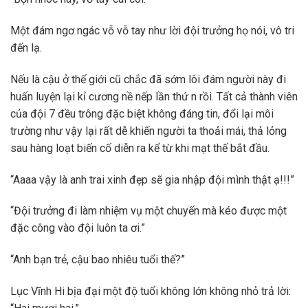
Một đám ngơ ngác vỗ vỗ tay như lời đội trưởng họ nói, vô tri
đến lạ.
Nếu là cậu ở thế giới cũ chắc đã sớm lôi đám người này đi
huấn luyện lại kỉ cương nề nếp lần thứ n rồi. Tất cả thành viên
của đội 7 đều trông đặc biệt không đáng tin, đổi lại môi
trường như vậy lại rất dễ khiến người ta thoải mái, thả lỏng
sau hàng loạt biến cố diễn ra kể từ khi mạt thế bắt đầu.
“Aaaa vậy là anh trai xinh đẹp sẽ gia nhập đội mình thật ạ!!!”
“Đội trưởng đi làm nhiệm vụ một chuyến mà kéo được một
đặc công vào đội luôn ta ơi.”
“Anh bạn trẻ, cậu bao nhiêu tuổi thế?”
Lục Vĩnh Hi bịa đại một độ tuổi không lớn không nhỏ trả lời: