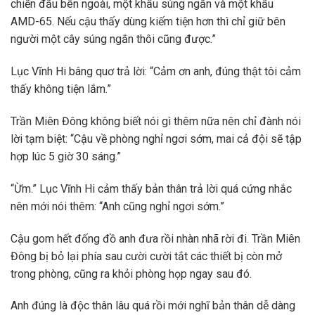
chiến đấu bên ngoài, một khẩu súng ngắn và một khẩu
AMD-65. Nếu cậu thấy dùng kiếm tiện hơn thì chỉ giữ bên
người một cây súng ngắn thôi cũng được.”
Lục Vĩnh Hi bâng quơ trả lời: “Cảm ơn anh, đúng thật tôi cảm
thấy không tiện lắm.”
Trần Miên Đông không biết nói gì thêm nữa nên chỉ đành nói
lời tạm biệt: “Cậu về phòng nghỉ ngơi sớm, mai cả đội sẽ tập
hợp lúc 5 giờ 30 sáng.”
“Ừm.” Lục Vĩnh Hi cảm thấy bản thân trả lời quá cứng nhắc
nên mới nói thêm: “Anh cũng nghỉ ngơi sớm.”
Cậu gom hết đống đồ anh đưa rồi nhàn nhã rời đi. Trần Miên
Đông bị bỏ lại phía sau cười cười tắt các thiết bị còn mở
trong phòng, cũng ra khỏi phòng họp ngay sau đó.
Anh đúng là độc thân lâu quá rồi mới nghĩ bản thân dễ dàng