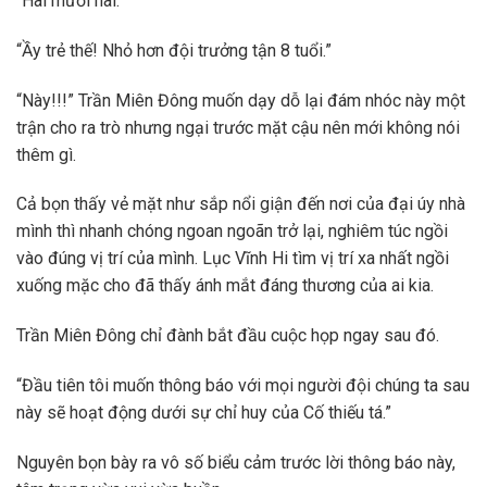
“Hai mươi hai.”
“Ầy trẻ thế! Nhỏ hơn đội trưởng tận 8 tuổi.”
“Này!!!” Trần Miên Đông muốn dạy dỗ lại đám nhóc này một
trận cho ra trò nhưng ngại trước mặt cậu nên mới không nói
thêm gì.
Cả bọn thấy vẻ mặt như sắp nổi giận đến nơi của đại úy nhà
mình thì nhanh chóng ngoan ngoãn trở lại, nghiêm túc ngồi
vào đúng vị trí của mình. Lục Vĩnh Hi tìm vị trí xa nhất ngồi
xuống mặc cho đã thấy ánh mắt đáng thương của ai kia.
Trần Miên Đông chỉ đành bắt đầu cuộc họp ngay sau đó.
“Đầu tiên tôi muốn thông báo với mọi người đội chúng ta sau
này sẽ hoạt động dưới sự chỉ huy của Cố thiếu tá.”
Nguyên bọn bày ra vô số biểu cảm trước lời thông báo này,