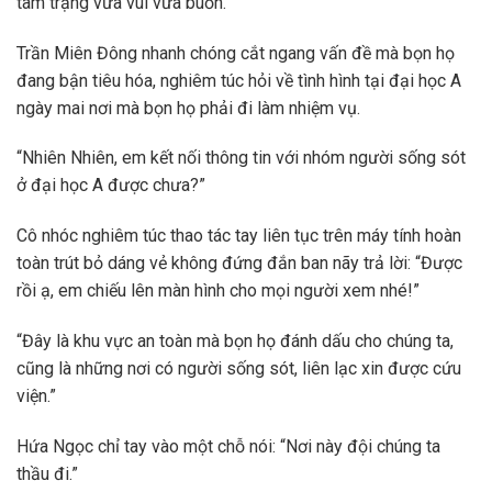
tâm trạng vừa vui vừa buồn.
Trần Miên Đông nhanh chóng cắt ngang vấn đề mà bọn họ
đang bận tiêu hóa, nghiêm túc hỏi về tình hình tại đại học A
ngày mai nơi mà bọn họ phải đi làm nhiệm vụ.
“Nhiên Nhiên, em kết nối thông tin với nhóm người sống sót
ở đại học A được chưa?”
Cô nhóc nghiêm túc thao tác tay liên tục trên máy tính hoàn
toàn trút bỏ dáng vẻ không đứng đắn ban nãy trả lời: “Được
rồi ạ, em chiếu lên màn hình cho mọi người xem nhé!”
“Đây là khu vực an toàn mà bọn họ đánh dấu cho chúng ta,
cũng là những nơi có người sống sót, liên lạc xin được cứu
viện.”
Hứa Ngọc chỉ tay vào một chỗ nói: “Nơi này đội chúng ta
thầu đi.”