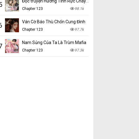
Đọc truyện Hương Tình Rực Cháy mới nhất tại NetTruyen
5
Chapter 123
98.1k
Ván Cờ Báo Thù Chốn Cung Đình
6
Chapter 123
97.7k
Nam Sủng Của Ta Là Trùm Mafia
7
Chapter 123
97.3k