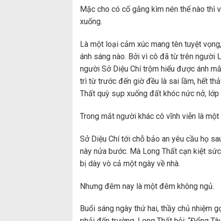
Mặc cho có cố gắng kìm nén thế nào thì 
xuống.
Là một loại cảm xúc mang tên tuyệt vọng,
ánh sáng nào. Bởi vì cô đã từ trên người L
người Sở Diệu Chí trộm hiểu được ánh mắt
trì từ trước đến giờ đều là sai lầm, hết 
Thất quỳ sụp xuống đất khóc nức nở, lớp
Trong mắt người khác cô vĩnh viễn là một
Sở Diệu Chí tới chỗ bảo an yêu cầu họ s
này nửa bước. Mà Long Thất cạn kiệt sức 
bị dày vò cả một ngày về nhà.
Nhưng đêm nay là một đêm không ngủ.
Buổi sáng ngày thứ hai, thầy chủ nhiệm gọ
phải đến trường. Long Thất hỏi: “Đổng Tây