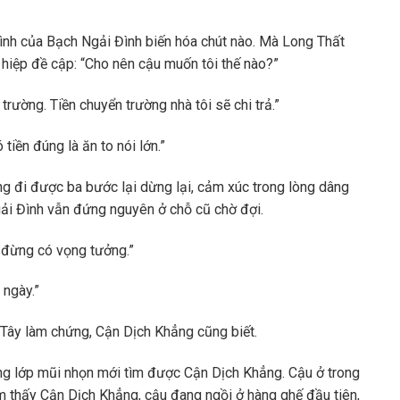
ình của Bạch Ngải Đình biến hóa chút nào. Mà Long Thất
ả hiệp đề cập: “Cho nên cậu muốn tôi thế nào?”
rường. Tiền chuyển trường nhà tôi sẽ chi trả.”
tiền đúng là ăn to nói lớn.”
ưng đi được ba bước lại dừng lại, cảm xúc trong lòng dâng
ải Đình vẫn đứng nguyên ở chỗ cũ chờ đợi.
 đừng có vọng tưởng.”
 ngày.”
Tây làm chứng, Cận Dịch Khẳng cũng biết.
ong lớp mũi nhọn mới tìm được Cận Dịch Khẳng. Cậu ở trong
m thấy Cận Dịch Khẳng, cậu đang ngồi ở hàng ghế đầu tiên,