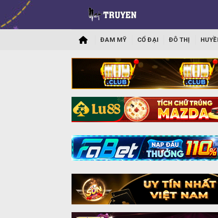
ĐAM MỸ
CỔ ĐẠI
ĐÔ THỊ
HUYỀ