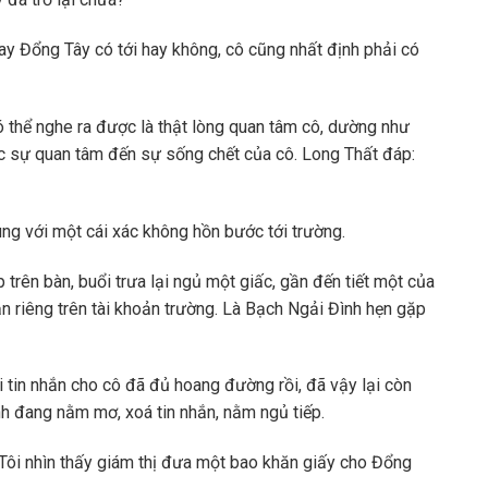
y Đổng Tây có tới hay không, cô cũng nhất định phải có
 thể nghe ra được là thật lòng quan tâm cô, dường như
ực sự quan tâm đến sự sống chết của cô. Long Thất đáp:
ng với một cái xác không hồn bước tới trường.
rên bàn, buổi trưa lại ngủ một giấc, gần đến tiết một của
ắn riêng trên tài khoản trường. Là Bạch Ngải Đình hẹn gặp
 tin nhắn cho cô đã đủ hoang đường rồi, đã vậy lại còn
nh đang nằm mơ, xoá tin nhắn, nằm ngủ tiếp.
 Tôi nhìn thấy giám thị đưa một bao khăn giấy cho Đổng