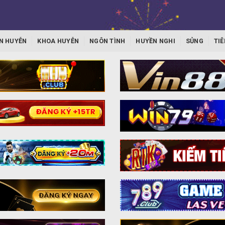
N HUYỄN
KHOA HUYỄN
NGÔN TÌNH
HUYỀN NGHI
SỦNG
TIÊ