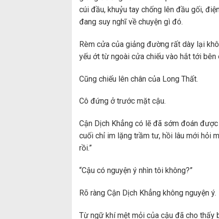
cúi đầu, khuỷu tay chống lên đầu gối, đi
đang suy nghĩ về chuyện gì đó.
Rèm cửa của giảng đường rất dày lại khôn
yếu ớt từ ngoài cửa chiếu vào hắt tới bê
Cũng chiếu lên chân của Long Thất.
Cô đứng ở trước mặt cậu.
Cận Dịch Khẳng có lẽ đã sớm đoán được 
cuối chỉ im lặng trầm tư, hồi lâu mới hỏi
rồi.”
“Cậu có nguyện ý nhìn tôi không?”
Rõ ràng Cận Dịch Khẳng không nguyện ý.
Từ ngữ khí mệt mỏi của cậu đã cho thấy b