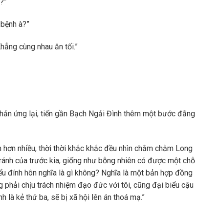
a?”
 bệnh à?”
hẳng cùng nhau ăn tối.”
phản ứng lại, tiến gần Bạch Ngải Đình thêm một bước đằng
 hơn nhiều, thời thời khắc khắc đều nhìn chằm chằm Long
tránh của trước kia, giống như bỗng nhiên có được một chỗ
iểu đính hôn nghĩa là gì không? Nghĩa là một bản hợp đồng
g phải chịu trách nhiệm đạo đức với tôi, cũng đại biểu cậu
h là kẻ thứ ba, sẽ bị xã hội lên án thoá mạ.”