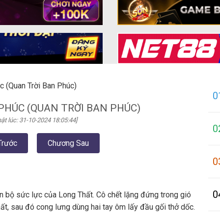
c (Quan Trời Ban Phúc)
0
PHÚC (QUAN TRỜI BAN PHÚC)
ật lúc: 31-10-2024 18:05:44]
0
Trước
Chương Sau
0
0
n bộ sức lực của Long Thất. Cô chết lặng đứng trong gió
t, sau đó cong lưng dùng hai tay ôm lấy đầu gối thở dốc.