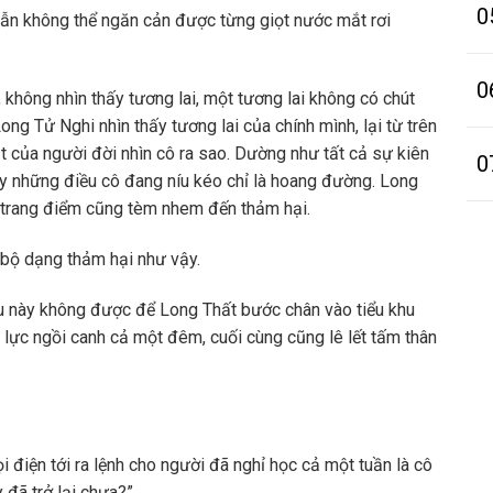
0
vẫn không thể ngăn cản được từng giọt nước mắt rơi
0
 không nhìn thấy tương lai, một tương lai không có chút
ong Tử Nghi nhìn thấy tương lai của chính mình, lại từ trên
 của người đời nhìn cô ra sao. Dường như tất cả sự kiên
0
thảy những điều cô đang níu kéo chỉ là hoang đường. Long
 trang điểm cũng tèm nhem đến thảm hại.
 bộ dạng thảm hại như vậy.
au này không được để Long Thất bước chân vào tiểu khu
lực ngồi canh cả một đêm, cuối cùng cũng lê lết tấm thân
i điện tới ra lệnh cho người đã nghỉ học cả một tuần là cô
 đã trở lại chưa?”