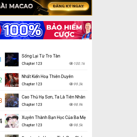
Sống Lại Từ Tro Tàn
1
Chapter 123
100.1k
Nhất Kiến Hoạ Thiên Duyên
2
Chapter 123
99.3k
Cao Thủ Hạ Sơn, Ta Là Tiên Nhân
3
Chapter 123
98.9k
Xuyên Thành Bạn Học Của Ba Mẹ
4
Chapter 123
98.5k