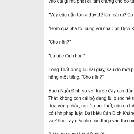
vào cái gì mà phải đi làm chứng cho cô t
“Vậy cậu dẫn tôi ra đây để làm cái gì? Có
“Hôm qua nhà tôi cùng với nhà Cận Dịch K
“Cho nên?”
“Là tiệc đính hôn.”
Long Thất dừng lại hai giây, sau đó mới 
hắng một tiếng: “Cho nên?”
Bạch Ngải Đình so với trước đây can đảm
Thất, không còn cái bộ dạng lùi bước né 
dựa vững chắc, nói: “Long Thất, cậu có h
có tính pháp luật. Đại biểu Cận Dịch Khẳn
và Đổng Tây nếu như can thiệp vào thì chín