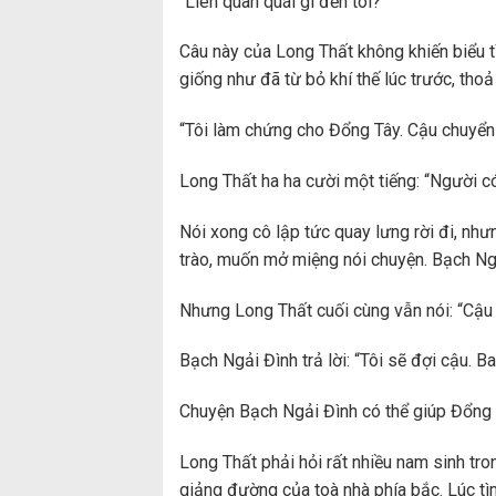
“Liên quan quái gì đến tôi?”
Câu này của Long Thất không khiến biểu t
giống như đã từ bỏ khí thế lúc trước, tho
“Tôi làm chứng cho Đổng Tây. Cậu chuyển t
Long Thất ha ha cười một tiếng: “Người có 
Nói xong cô lập tức quay lưng rời đi, nh
trào, muốn mở miệng nói chuyện. Bạch Ng
Nhưng Long Thất cuối cùng vẫn nói: “Cậu
Bạch Ngải Đình trả lời: “Tôi sẽ đợi cậu. Ba
Chuyện Bạch Ngải Đình có thể giúp Đổng 
Long Thất phải hỏi rất nhiều nam sinh tr
giảng đường của toà nhà phía bắc. Lúc tì