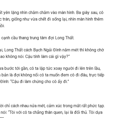
hất yên lặng nhìn chằm chằm vào màn hình. Ba giây sau, cô
ớc trán, giống như vừa chết đi sống lại, nhìn màn hình thêm
ồi.
 cạnh cầu thang trung tâm đợi Long Thất.
 lại, Long Thất cách Bạch Ngải Đình năm mét thì không chờ
sao không nói. Cậu tính làm cái gì vậy?”
a bước tới gần, cô ta lập tức xoay người đi lên trên lầu,
 bản là đợi không nổi cô ta muốn đem cô đi đâu, trực tiếp
Đình: “Cậu đi làm chứng cho cô ấy đi.”
ười chỉ cách nhau nửa mét, cảm xúc trong mắt rất phức tạp.
: “Tôi với cô ta chẳng thân quen, lại là đối thủ. Tôi dựa