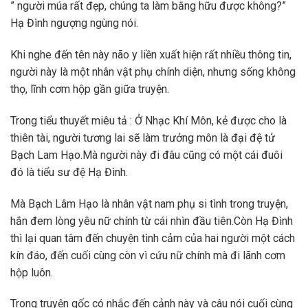
” người múa rất đẹp, chúng ta làm bằng hữu được không?”
Hạ Đình ngượng ngùng nói.
Khi nghe đến tên này não y liền xuất hiện rất nhiều thông tin,
người này là một nhân vật phụ chính diện, nhưng sống không
thọ, lĩnh cơm hộp gần giữa truyện.
Trong tiểu thuyết miêu tả : Ở Nhạc Khí Môn, kẻ được cho là
thiên tài, người tương lai sẽ làm trưởng môn là đại đệ tử
Bạch Lam Hạo.Mà người này đi đâu cũng có một cái đuôi
đó là tiểu sư đệ Hạ Đình.
Mà Bạch Lâm Hạo là nhân vật nam phụ si tình trong truyện,
hắn đem lòng yêu nữ chính từ cái nhìn đầu tiên.Còn Hạ Đình
thì lại quan tâm đến chuyện tình cảm của hai người một cách
kín đáo, đến cuối cùng còn vì cứu nữ chính mà đi lãnh cơm
hộp luôn.
Trong truyện gốc có nhắc đến cảnh này và câu nói cuối cùng