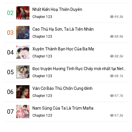
Nhất Kiến Hoạ Thiên Duyên
02
Chapter 123
99.3k
Cao Thủ Hạ Sơn, Ta Là Tiên Nhân
03
Chapter 123
98.9k
Xuyên Thành Bạn Học Của Ba Mẹ
04
Chapter 123
98.5k
Đọc truyện Hương Tình Rực Cháy mới nhất tại NetTruyen
05
Chapter 123
98.1k
Ván Cờ Báo Thù Chốn Cung Đình
06
Chapter 123
97.7k
Nam Sủng Của Ta Là Trùm Mafia
07
Chapter 123
97.3k