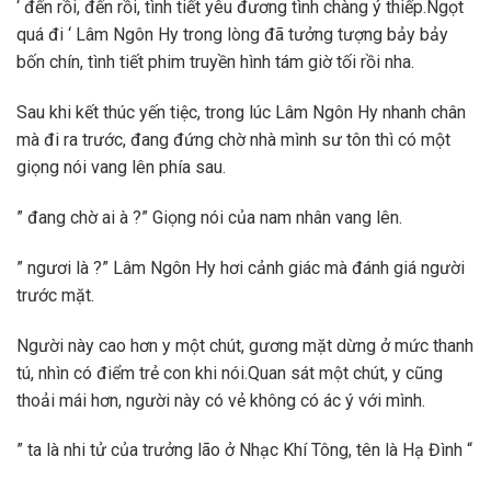
‘ đến rồi, đến rồi, tình tiết yêu đương tình chàng ý thiếp.Ngọt
quá đi ‘ Lâm Ngôn Hy trong lòng đã tưởng tượng bảy bảy
bốn chín, tình tiết phim truyền hình tám giờ tối rồi nha.
Sau khi kết thúc yến tiệc, trong lúc Lâm Ngôn Hy nhanh chân
mà đi ra trước, đang đứng chờ nhà mình sư tôn thì có một
giọng nói vang lên phía sau.
” đang chờ ai à ?” Giọng nói của nam nhân vang lên.
” ngươi là ?” Lâm Ngôn Hy hơi cảnh giác mà đánh giá người
trước mặt.
Người này cao hơn y một chút, gương mặt dừng ở mức thanh
tú, nhìn có điểm trẻ con khi nói.Quan sát một chút, y cũng
thoải mái hơn, người này có vẻ không có ác ý với mình.
” ta là nhi tử của trưởng lão ở Nhạc Khí Tông, tên là Hạ Đình “