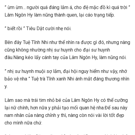
” ừm ừm… người quá đáng lắm á, cho đệ mặc đồ kì quá trời ”
Lâm Ngôn Hy làm nũng thành quen, lại cáo trạng tiếp.
” biết rồi ” Tiêu Dật cười nhẹ nói.
Bên đây Tuệ Tĩnh Nhi như thể nhìn ra được gì đó, nhưng nàng
cũng không nhường nhị sư huynh cho đại sư huynh
đâu.Nàng kéo lấy cánh tay của Lâm Ngôn Hy, làm nũng nói.
” nhị sư huynh muội sợ lắm, đại hội nguy hiểm như vậy, nhớ
bảo vệ nha ” Tuệ trà Tĩnh xanh Nhi ánh mắt đáng thương nhìn
y.
Làm sao mà trái tim nhỏ bé của Lâm Ngôn Hy có thể cưỡng
lại nữ chính, hơn nữa y phải tạo mối quan hệ nha.Để sau này
nam nhân của nàng chỉnh y thì, nàng còn nói vài lời tốt đẹp
cho mình nữa chứ.