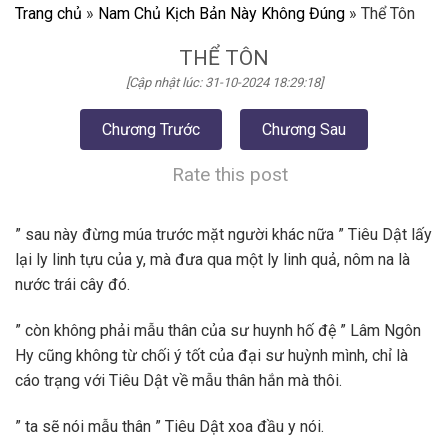
Trang chủ
»
Nam Chủ Kịch Bản Này Không Đúng
»
Thể Tôn
THỂ TÔN
[Cập nhật lúc: 31-10-2024 18:29:18]
Chương Trước
Chương Sau
Rate this post
” sau này đừng múa trước mặt người khác nữa ” Tiêu Dật lấy
lại ly linh tựu của y, mà đưa qua một ly linh quả, nôm na là
nước trái cây đó.
” còn không phải mẫu thân của sư huynh hố đệ ” Lâm Ngôn
Hy cũng không từ chối ý tốt của đại sư huỳnh mình, chỉ là
cáo trạng với Tiêu Dật về mẫu thân hắn mà thôi.
” ta sẽ nói mẫu thân ” Tiêu Dật xoa đầu y nói.