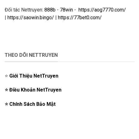
Đối tác Nettruyen:
888b
-
78win
-
https://aog7770.com/
|
https://saowin.bingo/
|
https://77bet0.com/
THEO DÕI NETTRUYEN
⭐️
Giới Thiệu NetTruyen
⭐️
Điều Khoản NetTruyen
⭐️
Chính Sách Bảo Mật