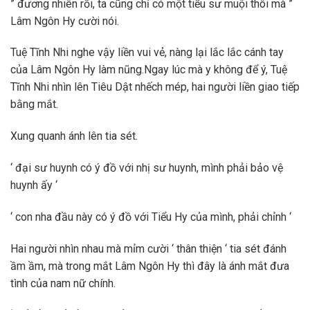
” đương nhiên rồi, ta cũng chỉ có một tiểu sư muội thôi mà ”
Lâm Ngôn Hy cười nói.
Tuệ Tĩnh Nhi nghe vậy liền vui vẻ, nàng lại lắc lắc cánh tay
của Lâm Ngôn Hy làm nũng.Ngay lúc mà y không để ý, Tuệ
Tĩnh Nhi nhìn lên Tiêu Dật nhếch mép, hai người liền giao tiếp
bằng mắt.
Xung quanh ánh lên tia sét.
‘ đại sư huynh có ý đồ với nhị sư huynh, mình phải bảo vệ
huynh ấy ‘
‘ con nha đầu này có ý đồ với Tiểu Hy của mình, phải chỉnh ‘
Hai người nhìn nhau mà mỉm cười ‘ thân thiện ‘ tia sét đánh
ầm ầm, mà trong mắt Lâm Ngôn Hy thì đây là ánh mắt đưa
tình của nam nữ chính.