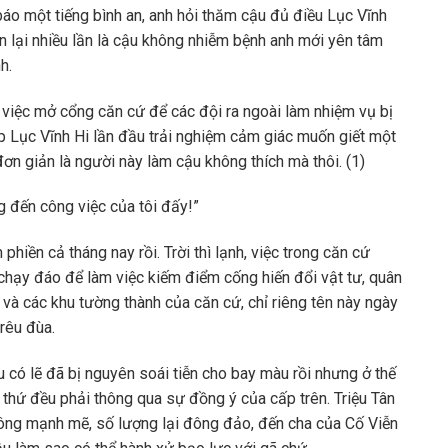
báo một tiếng bình an, anh hỏi thăm cậu đủ điều Lục Vĩnh
ận lại nhiều lần là cậu không nhiễm bệnh anh mới yên tâm
h.
việc mở cổng căn cứ để các đội ra ngoài làm nhiệm vụ bị
ếp Lục Vĩnh Hi lần đầu trải nghiệm cảm giác muốn giết một
đơn giản là người này làm cậu không thích mà thôi. (1)
g đến công việc của tôi đấy!”
phiền cả tháng nay rồi. Trời thì lạnh, việc trong căn cứ
 chạy đáo để làm việc kiếm điểm cống hiến đổi vật tư, quân
g và các khu tường thành của căn cứ, chỉ riêng tên này ngày
rêu đùa.
ậu có lẽ đã bị nguyên soái tiễn cho bay màu rồi nhưng ở thế
i thứ đều phải thông qua sự đồng ý của cấp trên. Triệu Tân
công mạnh mẽ, số lượng lại đông đảo, đến cha của Cố Viễn