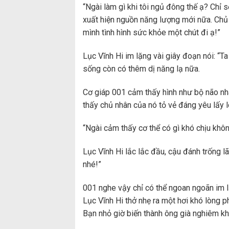
“Ngài làm gì khi tôi ngủ đông thế ạ? Chỉ
xuất hiện nguồn năng lượng mới nữa. Chủ n
mình tình hình sức khỏe một chút đi ạ!”
Lục Vĩnh Hi im lặng vài giây đoạn nói: “
sống còn có thêm dị năng lạ nữa.
Cơ giáp 001 cảm thấy hình như bộ não nh
thấy chủ nhân của nó tỏ vẻ đáng yêu lấy l
“Ngài cảm thấy cơ thể có gì khó chịu khô
Lục Vĩnh Hi lắc lắc đầu, cậu đánh trống lã
nhé!”
001 nghe vậy chỉ có thể ngoan ngoãn im l
Lục Vĩnh Hi thở nhẹ ra một hơi khó lòng ph
Bạn nhỏ giờ biến thành ông già nghiêm khắ