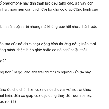
 số pheromone hay tinh thần lực đều tăng cao, đã vậy còn
hân, ngài nên giải thích đôi lời cho cơ giáp đồng hành của
Ta bị nhiễm bệnh rồi nhưng mà không sao hết chưa thành xác
ân tạo của nó chưa hoạt động bình thường trở lại nên mới
òng mình, chắc là ảo giác hoặc do nó nghĩ nhiều thôi.
ng?”
ng nói: “Ta gọi cho anh trai chút, tạm ngưng vấn đề này
ặng để cho chủ nhân của nó nói chuyện với người khác.
át hiện, đến cơ giáp của cậu cũng thay đổi luôn rồi này.
c rồi. (1)