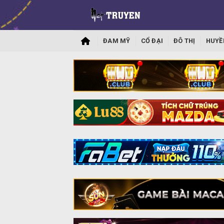
ĐAM MỸ
CỔ ĐẠI
ĐÔ THỊ
HUYỀ