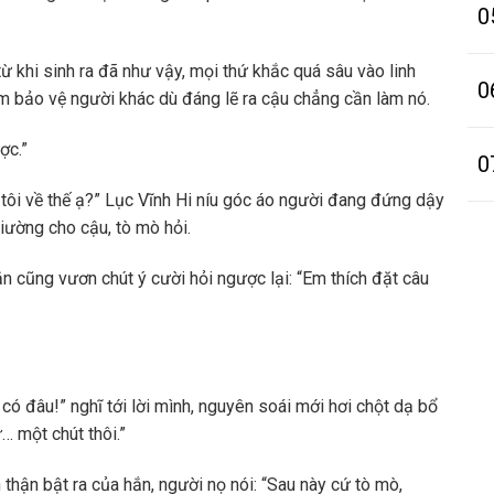
0
ừ khi sinh ra đã như vậy, mọi thứ khắc quá sâu vào linh
0
ệm bảo vệ người khác dù đáng lẽ ra cậu chẳng cần làm nó.
ợc.”
0
 tôi về thế ạ?” Lục Vĩnh Hi níu góc áo người đang đứng dậy
iường cho cậu, tò mò hỏi.
n cũng vươn chút ý cười hỏi ngược lại: “Em thích đặt câu
có đâu!” nghĩ tới lời mình, nguyên soái mới hơi chột dạ bổ
ứ… một chút thôi.”
thận bật ra của hắn, người nọ nói: “Sau này cứ tò mò,