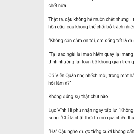
chết nữa.
Thật ra, cậu không hề muốn chết nhưng… t
hồn cậu, cậu không thể chối bỏ trách nhi
“Không cần cảm ơn tôi, em sống tốt là đư
“Tại sao ngài lại mạo hiểm quay lại mang
định nhường lại toàn bộ không gian trên g
Cố Viễn Quân nhẹ nhếch môi, trong mắt hắ
hỏi lắm à?”
Không đúng sự thật chút nào.
Lục Vĩnh Hi phủ nhận ngay tấp lự: “Không 
sung: “Chỉ là nhất thời tò mò quá nhiều th
“Ha” Cậu nghe được tiếng cười không cẩn 