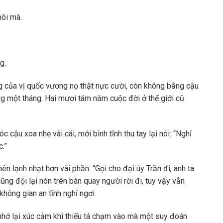
hôi mà.
g.
 của vị quốc vương nọ thật nực cười, còn không bằng cậu
òng một tháng. Hai mươi tám năm cuộc đời ở thế giới cũ
 cậu xoa nhẹ vài cái, mới bình tĩnh thu tay lại nói: “Nghỉ
c.”
ên lạnh nhạt hơn vài phần: “Gọi cho đại úy Trần đi, anh ta
ũng đội lại nón trên bàn quay người rời đi, tuy vậy vẫn
ông gian an tĩnh nghỉ ngơi.
nhớ lại xúc cảm khi thiếu tá chạm vào mà một suy đoán