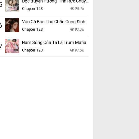
Đọc truyện Hương Tình Rực Cháy mới nhất tại NetTruyen
5
Chapter 123
98.1k
Ván Cờ Báo Thù Chốn Cung Đình
6
Chapter 123
97.7k
Nam Sủng Của Ta Là Trùm Mafia
7
Chapter 123
97.3k