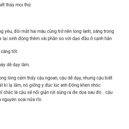
hết thảy mọi thứ.
g yêu, đôi mắt hai màu cũng trở nên long lanh, sáng trong
 lại sinh động thêm vài phần so với dạo đầu ở cạnh hắn.
càng tốt.
này dễ dạy lắm.
ong lòng cảm thấy cậu ngoan, cậu dễ dạy, nhưng cậu biết
t kì lạ lắm, nó giống y đúc lúc anh Đông khen nhóc
 chắc là cậu sẽ nổi giận rút súng ra đe dọa sau đó… cậu
 nguyên soái nữa rồi.