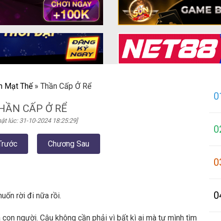
n Mạt Thế
»
Thần Cấp Ở Rể
0
HẦN CẤP Ở RỂ
ật lúc: 31-10-2024 18:25:29]
0
Trước
Chương Sau
0
0
ốn rời đi nữa rồi.
à con người. Cậu không cần phải vì bất kì ai mà tự mình tìm