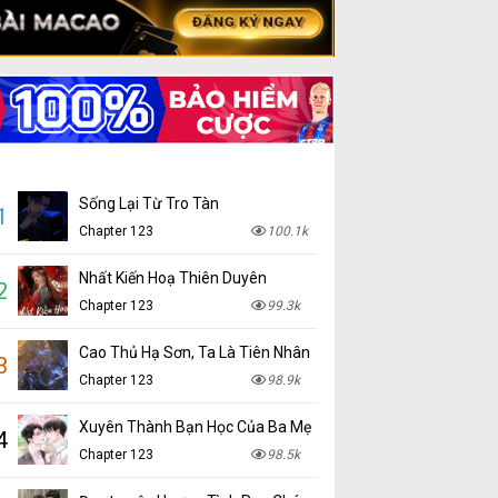
Sống Lại Từ Tro Tàn
1
Chapter 123
100.1k
Nhất Kiến Hoạ Thiên Duyên
2
Chapter 123
99.3k
Cao Thủ Hạ Sơn, Ta Là Tiên Nhân
3
Chapter 123
98.9k
Xuyên Thành Bạn Học Của Ba Mẹ
4
Chapter 123
98.5k