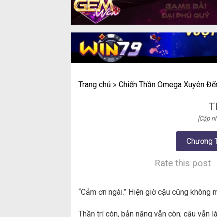
Trang chủ
»
Chiến Thần Omega Xuyên Đế
T
[Cập nh
Chương 
Rate this post
“Cảm ơn ngài.” Hiện giờ cậu cũng không mu
Thần trí còn, bản năng vẫn còn, cậu vẫn l