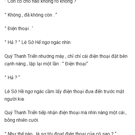
” Còn có chỗ nào không rõ không ? “
” Không , đã không còn . “
” Điện thoại . ‘
” Hả ? ” Lê Sở Hể ngơ ngác nhìn
Quý Thanh Triển nhướng mày , chỉ chỉ cái điện thoại đặt bên
cạnh nàng , lặp lại một lần : ” Điện thoại”
” Hả ? “
Lê Sở Hề ngơ ngác cầm lấy điện thoại đưa đến trước mặt
người kia.
Quý Thanh Triển tiếp nhận điện thoại mà nhìn nàng một cái ,
bỗng nhiên cười.
” Như thế nào , là sợ tôi đoạt điện thoại của cô sao ? “