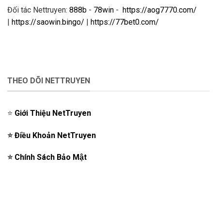
Đối tác Nettruyen:
888b
-
78win
-
https://aog7770.com/
|
https://saowin.bingo/
|
https://77bet0.com/
THEO DÕI NETTRUYEN
⭐️
Giới Thiệu NetTruyen
⭐️
Điều Khoản NetTruyen
⭐️
Chính Sách Bảo Mật