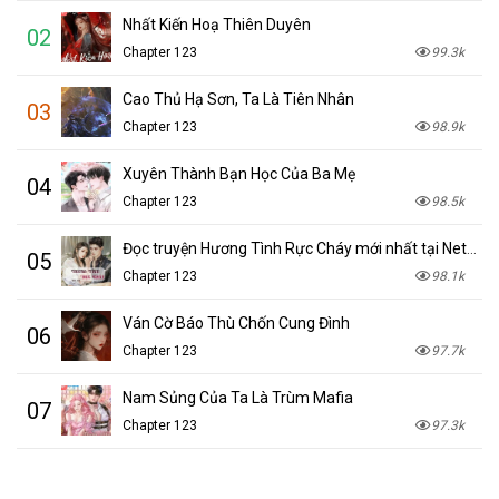
Nhất Kiến Hoạ Thiên Duyên
02
Chapter 123
99.3k
Cao Thủ Hạ Sơn, Ta Là Tiên Nhân
03
Chapter 123
98.9k
Xuyên Thành Bạn Học Của Ba Mẹ
04
Chapter 123
98.5k
Đọc truyện Hương Tình Rực Cháy mới nhất tại NetTruyen
05
Chapter 123
98.1k
Ván Cờ Báo Thù Chốn Cung Đình
06
Chapter 123
97.7k
Nam Sủng Của Ta Là Trùm Mafia
07
Chapter 123
97.3k