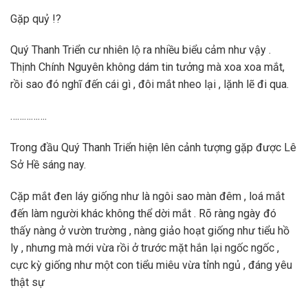
Gặp quỷ !?
Quý Thanh Triển cư nhiên lộ ra nhiều biểu cảm như vậy .
Thịnh Chính Nguyên không dám tin tưởng mà xoa xoa mắt,
rồi sao đó nghĩ đến cái gì , đôi mắt nheo lại , lặnh lẽ đi qua.
…………….
Trong đầu Quý Thanh Triển hiện lên cảnh tượng gặp được Lê
Sở Hề sáng nay.
Cặp mắt đen láy giống như là ngôi sao màn đêm , loá mắt
đến làm người khác không thể dời mắt . Rõ ràng ngày đó
thấy nàng ở vườn trường , nàng giảo hoạt giống như tiểu hồ
ly , nhưng mà mới vừa rồi ở trước mặt hắn lại ngốc ngốc ,
cực kỳ giống như một con tiểu miêu vừa tỉnh ngủ , đáng yêu
thật sự