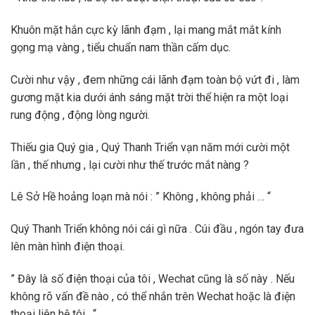
Khuôn mặt hắn cực kỳ lãnh đạm , lại mang mắt mắt kính
gọng mạ vàng , tiểu chuẩn nam thần cấm dục.
Cười như vậy , đem những cái lãnh đạm toàn bộ vứt đi , làm
gương mặt kia dưới ánh sáng mặt trời thể hiện ra một loại
rung động , động lòng người.
Thiếu gia Quý gia , Quý Thanh Triển vạn năm mới cười một
lần , thế nhưng , lại cười như thế trước mắt nàng ?
Lê Sở Hề hoảng loạn mà nói : ” Không , không phải … “
Quý Thanh Triển không nói cái gì nữa . Cúi đầu , ngón tay đưa
lên màn hình điện thoại.
” Đây là số điện thoại của tôi , Wechat cũng là số này . Nếu
không rõ vấn đề nào , có thể nhắn trên Wechat hoặc là điện
thoại liên hệ tôi . “