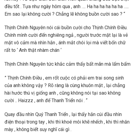
đều tốt . Tựa như ngày hôm qua , anh …. Ha ha ha ha ha ha …..
Em sao lại không cười ? Chẳng lẽ không buồn cười sao ? “
Thịnh Chính Nguyên nói cái buồn cười cho Thịnh Chính Điều.
Chính mình cười đến nghiêng ngả , người trước mặt lại là vẻ
mặt vô cảm mà nhìn hắn , ánh mắt chói lọi mà viết bốn chữ
rất to ‘ Anh thật nhàm chán ‘
Thịnh Chính Nguyên tức khắc cảm thấy bất mãn mà lẩm bẩm
” Thịnh Chính Điều , em rốt cuộc có phải em trai song sinh
của anh không vậy ? Rõ ràng là cùng khuôn mặt , lại chẳng
hài hước thú vị giống anh , cũng không nói tại sao không
cười .. Haizzz , anh để Thanh Triển nói . “
Quay đầu nhìn Quý Thanh Triển , lại thấy hắn cúi đầu nhìn
điện thoại trong tay , khi thì khoé môi khẽ nhếch , khi thì nhăn
mày , không biết suy nghĩ cái gì .