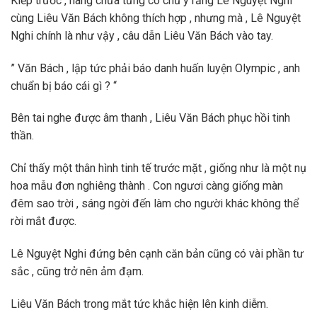
Kiếp trước , nàng chưa từng có chủ ý rằng Lê Nguyệt Nghi
cùng Liêu Văn Bách không thích hợp , nhưng mà , Lê Nguyệt
Nghi chính là như vậy , câu dẫn Liêu Văn Bách vào tay.
” Văn Bách , lập tức phải báo danh huấn luyện Olympic , anh
chuẩn bị báo cái gì ? “
Bên tai nghe được âm thanh , Liêu Văn Bách phục hồi tinh
thần.
Chỉ thấy một thân hình tinh tế trước mặt , giống như là một nụ
hoa mẫu đơn nghiêng thành . Con ngươi càng giống màn
đêm sao trời , sáng ngời đến làm cho người khác không thể
rời mắt được.
Lê Nguyệt Nghi đứng bên cạnh căn bản cũng có vài phần tư
sắc , cũng trở nên ảm đạm.
Liêu Văn Bách trong mắt tức khắc hiện lên kinh diễm.