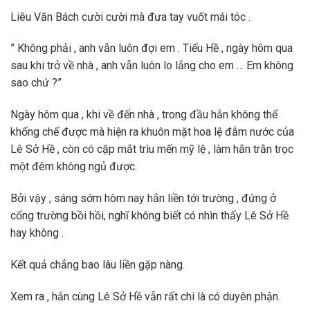
Liêu Văn Bách cười cười mà đưa tay vuốt mái tóc .
” Không phải , anh vẫn luôn đợi em . Tiểu Hề , ngày hôm qua
sau khi trở về nhà , anh vẫn luôn lo lắng cho em … Em không
sao chứ ?”
Ngày hôm qua , khi về đến nhà , trong đầu hắn không thể
khống chế được mà hiện ra khuôn mặt hoa lệ đẫm nước của
Lê Sở Hề , còn có cặp mắt trìu mến mỹ lệ , làm hắn trằn trọc
một đêm không ngủ được.
Bởi vậy , sáng sớm hôm nay hắn liền tới trường , đứng ở
cổng trường bồi hồi, nghĩ không biết có nhìn thấy Lê Sở Hề
hay không .
Kết quả chẳng bao lâu liền gặp nàng.
Xem ra , hắn cùng Lê Sở Hề vẫn rất chi là có duyên phận.