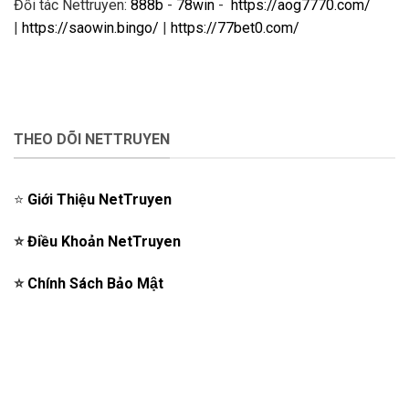
Đối tác Nettruyen:
888b
-
78win
-
https://aog7770.com/
|
https://saowin.bingo/
|
https://77bet0.com/
THEO DÕI NETTRUYEN
⭐️
Giới Thiệu NetTruyen
⭐️
Điều Khoản NetTruyen
⭐️
Chính Sách Bảo Mật