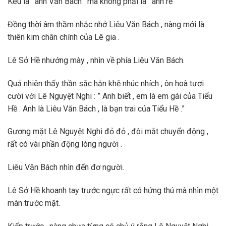
Kêu là ‘ anh Văn Bách ‘ mà không phải là ‘ anh rể ‘
Đồng thời âm thầm nhắc nhở Liêu Văn Bách , nàng mới là
thiên kim chân chính của Lê gia .
Lê Sở Hề nhướng mày , nhìn về phía Liêu Văn Bách.
Quả nhiên thấy thần sắc hắn khẽ nhúc nhích , ôn hoà tươi
cười với Lê Nguyệt Nghi : ” Anh biết , em là em gái của Tiểu
Hề . Anh là Liêu Văn Bách , là bạn trai của Tiểu Hề .”
Gương mặt Lê Nguyệt Nghi đỏ đỏ , đôi mắt chuyển động ,
rất có vài phần động lòng người .
Liêu Văn Bách nhìn đến đơ người.
Lê Sở Hề khoanh tay trước ngực rất có hứng thú mà nhìn một
màn trước mặt.