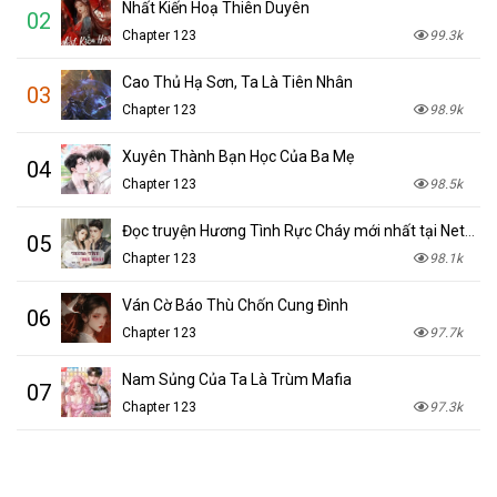
Nhất Kiến Hoạ Thiên Duyên
02
Chapter 123
99.3k
Cao Thủ Hạ Sơn, Ta Là Tiên Nhân
03
Chapter 123
98.9k
Xuyên Thành Bạn Học Của Ba Mẹ
04
Chapter 123
98.5k
Đọc truyện Hương Tình Rực Cháy mới nhất tại NetTruyen
05
Chapter 123
98.1k
Ván Cờ Báo Thù Chốn Cung Đình
06
Chapter 123
97.7k
Nam Sủng Của Ta Là Trùm Mafia
07
Chapter 123
97.3k