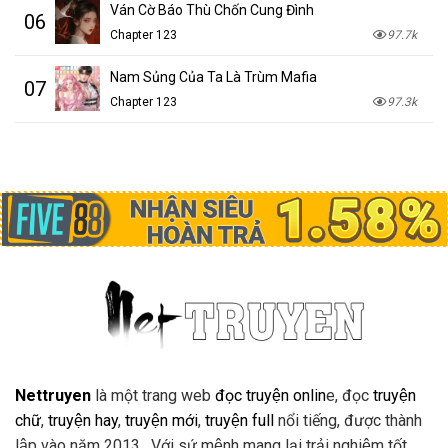
Ván Cờ Báo Thù Chốn Cung Đình
06
Chapter 123
97.7k
Nam Sủng Của Ta Là Trùm Mafia
07
Chapter 123
97.3k
Nettruyen
là một trang web
đọc truyện onlin
e, đọc
truyện
chữ
,
truyện hay
,
truyện mới
,
truyện full
nổi tiếng, được thành
lập vào năm 2013 . Với sứ mệnh mang lại trải nghiệm tốt