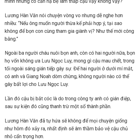
mình nhưng có cần hạ bệ làm thấp cậu vậy không vậy?
Lương Hàn Văn nói chuyện vòng vo nhưng dễ nghe hơn
nhiều: “Nếu ông muốn người thừa kế phải hợp ý, tại sao
không để bọn con cùng tham gia giành vị? Như thế mới công
bằng.”
Ngoài ba người cháu nuôi bọn anh, còn có hai người nữa, bọn
họ vốn không ưa Lưu Ngọc Luy, mong gì cậu mau chết, trong
tối ngoài sáng gián tiếp gây sự. Để hai người ở dưới mí mắt,
có anh và Giang Noah dòm chừng, không người nào có thể
gây bất lợi cho Lưu Ngọc Luy.
Lần đó cậu bị bắt cóc là do trong công ty anh có gián điệp,
sau sự kiện đó cũng thanh trừ một số thành phần.
Lương Hàn Văn đã tự hứa sẽ không để mọi chuyện giống
như hôm đó xảy ra, nhất định sẽ âm thầm bảo vệ cậu chủ
nhỏ cẩn trọng hơn.