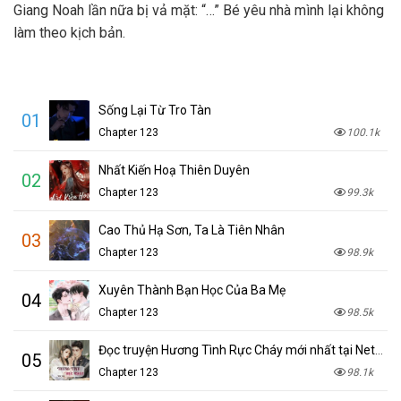
Giang Noah lần nữa bị vả mặt: “…” Bé yêu nhà mình lại không
làm theo kịch bản.
Sống Lại Từ Tro Tàn
01
Chapter 123
100.1k
Nhất Kiến Hoạ Thiên Duyên
02
Chapter 123
99.3k
Cao Thủ Hạ Sơn, Ta Là Tiên Nhân
03
Chapter 123
98.9k
Xuyên Thành Bạn Học Của Ba Mẹ
04
Chapter 123
98.5k
Đọc truyện Hương Tình Rực Cháy mới nhất tại NetTruyen
05
Chapter 123
98.1k