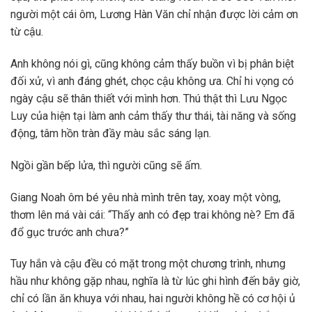
người một cái ôm, Lương Hàn Văn chỉ nhận được lời cảm ơn
từ cậu.
Anh không nói gì, cũng không cảm thấy buồn vì bị phân biệt
đối xử, vì anh đáng ghét, chọc cậu không ưa. Chỉ hi vọng có
ngày cậu sẽ thân thiết với mình hơn. Thú thật thì Lưu Ngọc
Luy của hiện tại làm anh cảm thấy thư thái, tài năng và sống
động, tâm hồn tràn đầy màu sắc sáng lạn.
Ngồi gần bếp lửa, thì người cũng sẽ ấm.
Giang Noah ôm bé yêu nhà mình trên tay, xoay một vòng,
thơm lên má vài cái: “Thấy anh có đẹp trai không nè? Em đã
đổ gục trước anh chưa?”
Tuy hắn và cậu đều có mặt trong một chương trình, nhưng
hầu như không gặp nhau, nghĩa là từ lúc ghi hình đến bây giờ,
chỉ có lần ăn khuya với nhau, hai người không hề có cơ hội ủ