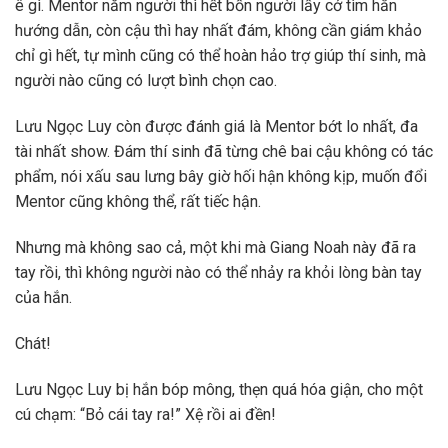
ê gì. Mentor năm người thì hết bốn người lấy cớ tìm hắn
hướng dẫn, còn cậu thì hay nhất đám, không cần giám khảo
chỉ gì hết, tự mình cũng có thể hoàn hảo trợ giúp thí sinh, mà
người nào cũng có lượt bình chọn cao.
Lưu Ngọc Luy còn được đánh giá là Mentor bớt lo nhất, đa
tài nhất show. Đám thí sinh đã từng chê bai cậu không có tác
phẩm, nói xấu sau lưng bây giờ hối hận không kịp, muốn đổi
Mentor cũng không thể, rất tiếc hận.
Nhưng mà không sao cả, một khi mà Giang Noah này đã ra
tay rồi, thì không người nào có thể nhảy ra khỏi lòng bàn tay
của hắn.
Chát!
Lưu Ngọc Luy bị hắn bóp mông, thẹn quá hóa giận, cho một
cú chạm: “Bỏ cái tay ra!” Xệ rồi ai đền!