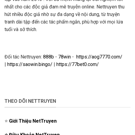
nhất cho các độc giả đam mê truyện online. Nettruyen thu
hút nhiều độc giả nhờ sự đa dạng về nội dung, từ truyện
tranh dài tập đến các tác phẩm ngắn, phù hợp với mọi lứa
tuổi và sở thích.
Đối tác Nettruyen:
888b
-
78win
-
https://aog7770.com/
|
https://saowin.bingo/
|
https://77bet0.com/
THEO DÕI NETTRUYEN
⭐️
Giới Thiệu NetTruyen
⭐️
Điều Khoản NetTruyen