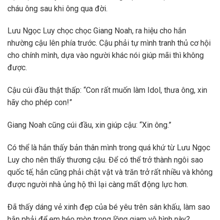
cháu ông sau khi ông qua đời.
Lưu Ngọc Luy chọc chọc Giang Noah, ra hiệu cho hắn
nhường cậu lên phía trước. Cậu phải tự mình tranh thủ cơ hội
cho chính mình, dựa vào người khác nói giúp mãi thì không
được.
Cậu cúi đầu thật thấp: “Con rất muốn làm Idol, thưa ông, xin
hãy cho phép con!”
Giang Noah cũng cúi đầu, xin giúp cậu: “Xin ông.”
Có thể là hắn thấy bản thân mình trong quá khứ từ Lưu Ngọc
Luy cho nên thấy thương cậu. Để có thể trở thành ngôi sao
quốc tế, hắn cũng phải chật vật và trăn trở rất nhiều và không
được người nhà ủng hộ thì lại càng mất động lực hơn.
Đã thấy dáng vẻ xinh đẹp của bé yêu trên sân khấu, làm sao
hắn phải để em héo mòn trong lồng giam vô hình này?