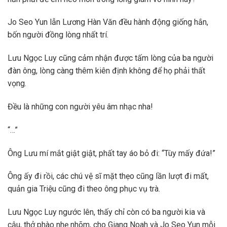
Jo Seo Yun lẫn Lương Hàn Văn đều hành động giống hắn,
bốn người đồng lòng nhất trí.
Lưu Ngọc Luy cũng cảm nhận được tấm lòng của ba người
đàn ông, lòng càng thêm kiên định không để họ phải thất
vọng.
Đều là những con người yêu âm nhạc nha!
“…”
Ông Lưu mí mắt giật giật, phất tay áo bỏ đi: “Tùy mấy đứa!”
Ông ấy đi rồi, các chú vệ sĩ mặt thẹo cũng lần lượt đi mất,
quản gia Triệu cũng đi theo ông phục vụ trà.
Lưu Ngọc Luy ngước lên, thấy chỉ còn có ba người kia và
cậu, thở phào nhẹ nhõm, cho Giang Noah và Jo Seo Yun mỗi