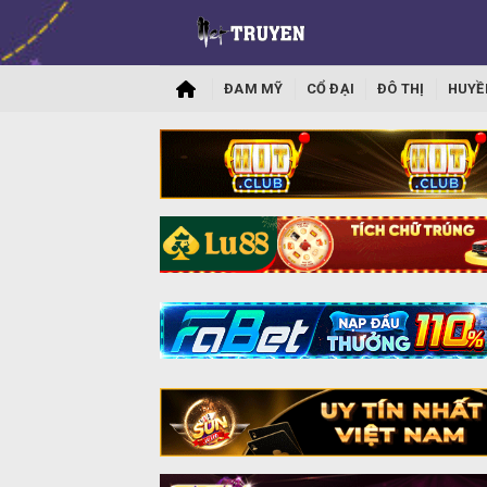
ĐAM MỸ
CỔ ĐẠI
ĐÔ THỊ
HUYỀ