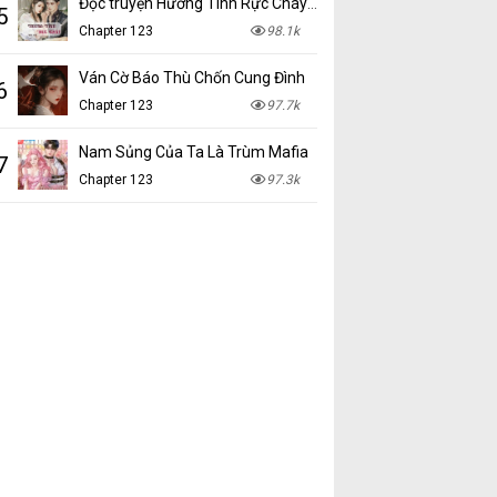
Đọc truyện Hương Tình Rực Cháy mới nhất tại NetTruyen
5
Chapter 123
98.1k
Ván Cờ Báo Thù Chốn Cung Đình
6
Chapter 123
97.7k
Nam Sủng Của Ta Là Trùm Mafia
7
Chapter 123
97.3k