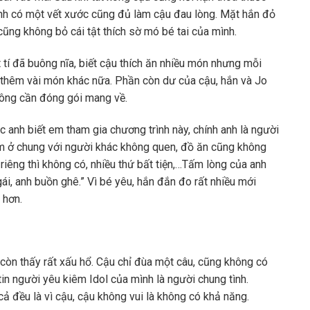
ình có một vết xước cũng đủ làm cậu đau lòng. Mặt hắn đỏ
cũng không bỏ cái tật thích sờ mó bé tai của mình.
í đã buông nĩa, biết cậu thích ăn nhiều món nhưng mỗi
 thêm vài món khác nữa. Phần còn dư của cậu, hắn và Jo
hông cần đóng gói mang về.
úc anh biết em tham gia chương trình này, chính anh là người
em ở chung với người khác không quen, đồ ăn cũng không
riêng thì không có, nhiều thứ bất tiện,…Tấm lòng của anh
ái, anh buồn ghê.” Vì bé yêu, hắn đắn đo rất nhiều mới
 hơn.
còn thấy rất xấu hổ. Cậu chỉ đùa một câu, cũng không có
tin người yêu kiêm Idol của mình là người chung tình.
cả đều là vì cậu, cậu không vui là không có khả năng.