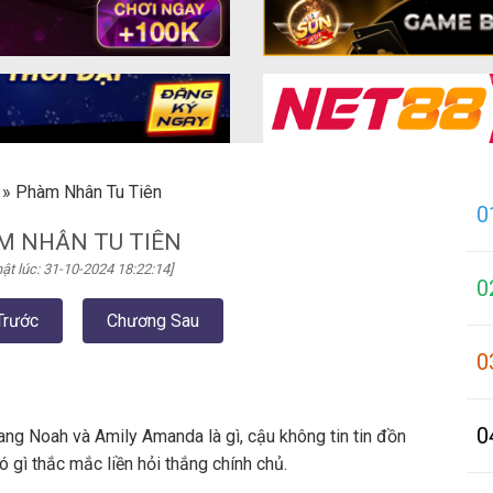
»
Phàm Nhân Tu Tiên
0
M NHÂN TU TIÊN
ật lúc: 31-10-2024 18:22:14]
0
Trước
Chương Sau
0
0
ng Noah và Amily Amanda là gì, cậu không tin tin đồn
 gì thắc mắc liền hỏi thắng chính chủ.