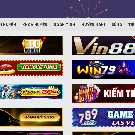
N HUYỄN
KHOA HUYỄN
NGÔN TÌNH
HUYỀN NGHI
SỦNG
TIÊ