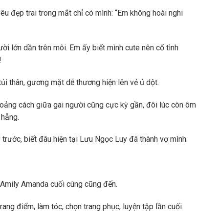
êu đẹp trai trong mắt chỉ có mình: “Em không hoài nghi
ời lớn dần trên môi. Em ấy biết mình cute nên cố tình
!
ủi thân, gương mặt dễ thương hiện lên vẻ ủ dột.
hoảng cách giữa gai người cũng cực kỳ gần, đôi lúc còn ôm
 hẫng.
 trước, biết đâu hiện tại Lưu Ngọc Luy đã thành vợ mình.
i Amily Amanda cuối cùng cũng đến.
ng điểm, làm tóc, chọn trang phục, luyện tập lần cuối