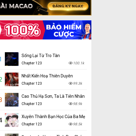
Sống Lại Từ Tro Tàn
1
Chapter 123
100.1k
Nhất Kiến Hoạ Thiên Duyên
2
Chapter 123
99.3k
Cao Thủ Hạ Sơn, Ta Là Tiên Nhân
3
Chapter 123
98.9k
Xuyên Thành Bạn Học Của Ba Mẹ
4
Chapter 123
98.5k