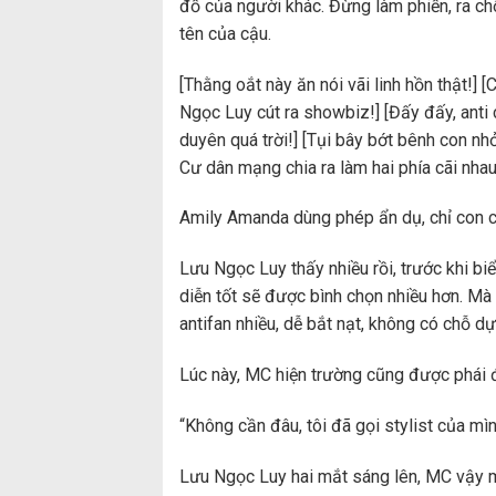
đồ của người khác. Đừng làm phiền, ra chỗ
tên của cậu.
[Thằng oắt này ăn nói vãi linh hồn thật!] [
Ngọc Luy cút ra showbiz!] [Đấy đấy, anti 
duyên quá trời!] [Tụi bây bớt bênh con n
Cư dân mạng chia ra làm hai phía cãi nhau 
Amily Amanda dùng phép ẩn dụ, chỉ con c
Lưu Ngọc Luy thấy nhiều rồi, trước khi bi
diễn tốt sẽ được bình chọn nhiều hơn. Mà 
antifan nhiều, dễ bắt nạt, không có chỗ dự
Lúc này, MC hiện trường cũng được phái 
“Không cần đâu, tôi đã gọi stylist của mì
Lưu Ngọc Luy hai mắt sáng lên, MC vậy m