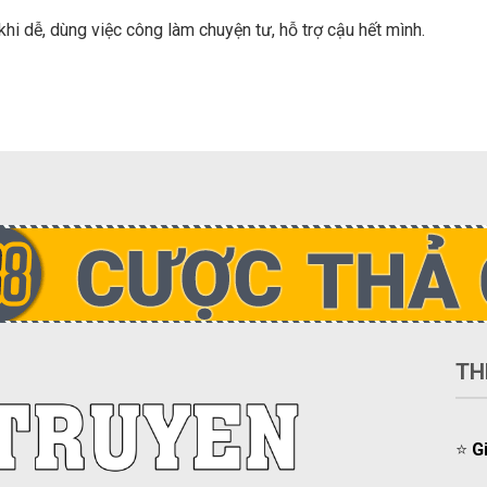
hi dễ, dùng việc công làm chuyện tư, hỗ trợ cậu hết mình.
!
TH
⭐️
G