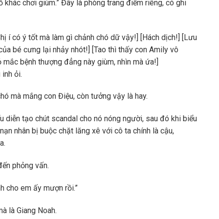
 khác chơi giùm.” Đây là phòng trang điểm riêng, có ghi
Chị í có ý tốt mà làm gì chảnh chó dữ vậy!] [Hách dịch!] [Lưu
của bé cưng lại nhảy nhót!] [Tao thì thấy con Amily vô
hỏ mắc bệnh thượng đẳng này giùm, nhìn mà ứa!]
inh ỏi.
hó mà mắng con Điệu, còn tưởng vậy là hay.
ểu diễn tạo chút scandal cho nó nóng người, sau đó khi biểu
nạn nhân bị buộc chặt lăng xê với cô ta chính là cậu,
a.
đến phỏng vấn.
nh cho em ấy mượn rồi.”
à là Giang Noah.