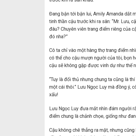
Đang bận tới bận lui, Amily Amanda dắt 
tinh thần cậu trước khi ra sân: “Mr. Lưu, c
đâu? Chuyên viên trang điểm riêng của c
đó nha?”
Cô ta chỉ vào một hàng thợ trang điểm nhìn
có thể cho cậu mượn người của tôi, bọn h
cậu sẽ không gặp được vinh dự như thế n
“Tuy là đối thủ nhưng chung ta cũng là thí
một cái thôi.” Lưu Ngọc Luy mà đồng ý, c
xấu!
Lưu Ngọc Luy đưa mắt nhìn đám người r
điểm chung là chảnh chọe, giống như đang
Cậu không chê thẳng ra mặt, nhưng cũng k