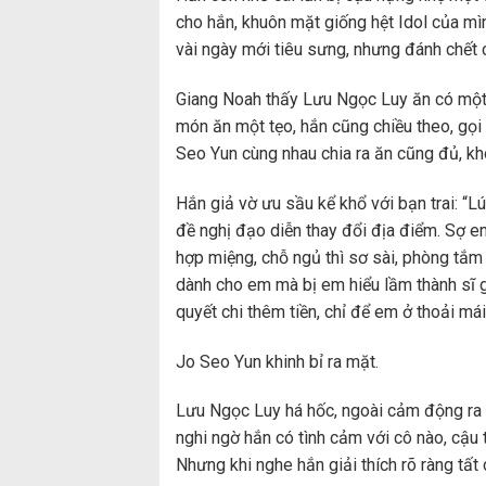
cho hắn, khuôn mặt giống hệt Idol của m
vài ngày mới tiêu sưng, nhưng đánh chết 
Giang Noah thấy Lưu Ngọc Luy ăn có một t
món ăn một tẹo, hắn cũng chiều theo, gọi
Seo Yun cùng nhau chia ra ăn cũng đủ, k
Hắn giả vờ ưu sầu kể khổ với bạn trai: “L
đề nghị đạo diễn thay đổi địa điểm. Sợ 
hợp miệng, chỗ ngủ thì sơ sài, phòng tắm 
dành cho em mà bị em hiểu lầm thành sĩ g
quyết chi thêm tiền, chỉ để em ở thoải mái
Jo Seo Yun khinh bỉ ra mặt.
Lưu Ngọc Luy há hốc, ngoài cảm động ra 
nghi ngờ hắn có tình cảm với cô nào, cậu 
Nhưng khi nghe hắn giải thích rõ ràng tất 