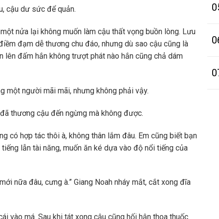
0
u, cậu dư sức để quản.
một nửa lại không muốn làm cậu thất vọng buồn lòng. Lưu
0
điềm đạm dễ thương chu đáo, nhưng dù sao cậu cũng là
ận lên đấm hắn không trượt phát nào hắn cũng chả dám
0
ng một người mãi mãi, nhưng không phải vậy.
h đã thương cậu đến ngừng mà không được.
ừng có hợp tác thôi à, không thân lắm đâu. Em cũng biết bạn
 tiếng lẫn tài năng, muốn ăn ké dựa vào độ nổi tiếng của
mới nữa đâu, cưng à.” Giang Noah nháy mắt, cắt xong đĩa
cái vào má. Sau khi tát xong cậu cũng hối hận thoa thuốc