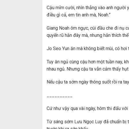
Cậu mỉm cười, nhìn thẳng vào anh người y
điều gì cả, em tin anh mà, Noah.”
Giang Noah ôm ngực, cúi đầu che đi nụ cư
quyến rũ hắn đây mà, nhưng hắn thích thế
Jo Seo Yun ăn mà không biết mùi, có hơi t
Tuy ăn ngủ cùng cậu hơn một tuần nay, k
nhau ngủ. Nhưng cậu ta vẫn cảm thấy hụt
Nếu cậu ta sớm ngày thông suốt rồi ra tay
__________
Cứ như vậy qua vài ngày, hôm thi đấu vớ
Từ sáng sớm Lưu Ngọc Luy đã chuẩn bị tra
trước khi ra sân khấu.