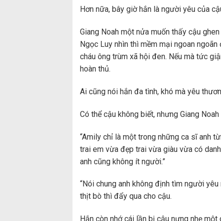
Hơn nữa, bây giờ hắn là người yêu của cậ
Giang Noah một nửa muốn thấy cậu ghen 
Ngọc Luy nhìn thì mềm mại ngoan ngoãn 
cháu ông trùm xã hội đen. Nếu mà tức gi
hoàn thủ.
Ai cũng nói hắn đa tình, khó mà yêu thươ
Có thể cậu không biết, nhưng Giang Noa
“Amily chỉ là một trong những ca sĩ anh t
trai em vừa đẹp trai vừa giàu vừa có danh
anh cũng không ít người.”
“Nói chung anh không định tìm người yêu 
thịt bò thì đẩy qua cho cậu.
Hắn còn nhớ cái lần bị cậu nựng nhẹ một 