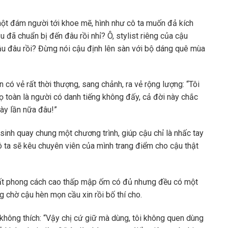
một đám người tới khoe mẽ, hình như cô ta muốn đả kích
ậu đã chuẩn bị đến đâu rồi nhỉ? Ô, stylist riêng của cậu
ậu đâu rồi? Đừng nói cậu định lên sàn với bộ dáng quê mùa
 có vẻ rất thời thượng, sang chảnh, ra vẻ rộng lượng: “Tôi
ọ toàn là người có danh tiếng không đấy, cả đời này chắc
ày lần nữa đâu!”
 sinh quay chung một chương trình, giúp cậu chỉ là nhấc tay
ô ta sẽ kêu chuyên viên của mình trang điểm cho cậu thật
ất phong cách cao thấp mập ốm có đủ nhưng đều có một
 chờ cậu hèn mọn cầu xin rồi bố thí cho.
hông thích: “Vậy chị cứ giữ mà dùng, tôi không quen dùng