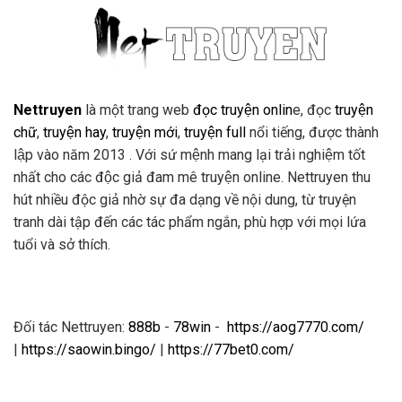
Nettruyen
là một trang web
đọc truyện onlin
e, đọc
truyện
chữ
,
truyện hay
,
truyện mới
,
truyện full
nổi tiếng, được thành
lập vào năm 2013 . Với sứ mệnh mang lại trải nghiệm tốt
nhất cho các độc giả đam mê truyện online. Nettruyen thu
hút nhiều độc giả nhờ sự đa dạng về nội dung, từ truyện
tranh dài tập đến các tác phẩm ngắn, phù hợp với mọi lứa
tuổi và sở thích.
Đối tác Nettruyen:
888b
-
78win
-
https://aog7770.com/
|
https://saowin.bingo/
|
https://77bet0.com/