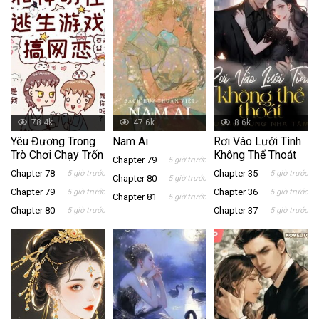
78.4k
47.6k
8.6k
Yêu Đương Trong
Nam Ai
Rơi Vào Lưới Tình
Trò Chơi Chạy Trốn
Không Thể Thoát
Chapter 79
5 giờ trước
Chapter 78
Chapter 35
5 giờ trước
5 giờ trước
Chapter 80
5 giờ trước
Chapter 79
Chapter 36
5 giờ trước
5 giờ trước
Chapter 81
5 giờ trước
Chapter 80
Chapter 37
5 giờ trước
5 giờ trước