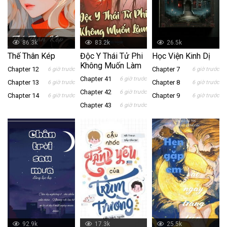
86.3k
83.2k
26.5k
Thế Thân Kép
Độc Y Thái Tử Phi
Học Viện Kinh Dị
Không Muốn Làm
Chapter 12
Chapter 7
6 giờ trước
6 giờ trước
Chapter 41
6 giờ trước
Chapter 13
Chapter 8
6 giờ trước
6 giờ trước
Chapter 42
6 giờ trước
Chapter 14
Chapter 9
6 giờ trước
6 giờ trước
Chapter 43
6 giờ trước
92.9k
17.3k
25.5k