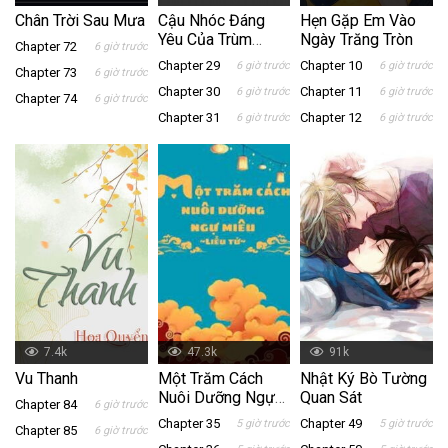
Chân Trời Sau Mưa
Cậu Nhóc Đáng
Hẹn Gặp Em Vào
Yêu Của Trùm
Ngày Trăng Tròn
Chapter 72
6 giờ trước
Trường Siêu Bám
Chapter 29
Chapter 10
6 giờ trước
6 giờ trước
Chapter 73
6 giờ trước
Người
Chapter 30
Chapter 11
6 giờ trước
6 giờ trước
Chapter 74
6 giờ trước
Chapter 31
Chapter 12
6 giờ trước
6 giờ trước
7.4k
47.3k
91k
Vu Thanh
Một Trăm Cách
Nhật Ký Bò Tường
Nuôi Dưỡng Ngự
Quan Sát
Chapter 84
6 giờ trước
Miêu
Chapter 35
Chapter 49
5 giờ trước
5 giờ trước
Chapter 85
6 giờ trước