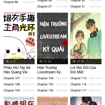
Chapter 36
Chapter 50
5 giờ trước
5 giờ trước
Chapter 86
6 giờ trước
Chapter 37
Chapter 51
5 giờ trước
5 giờ trước
8.1k
20.2k
60.5k
Pháo Hôi Tay Xé
Hiện Trường
Lời Nói Dối Của
Hào Quang Vai
Livestream Kỳ
Đôi Mắt
Chính
Quái
Chapter 107
Chapter 154
Chapter 115
5 giờ trước
5 giờ trước
5 giờ trước
Chapter 108
Chapter 155
Chapter 116
5 giờ trước
5 giờ trước
5 giờ trước
Chapter 109
Chapter 156
Chapter 117
5 giờ trước
5 giờ trước
5 giờ trước