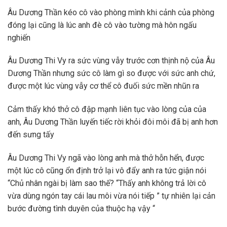
Âu Dương Thần kéo cô vào phòng mình khi cảnh của phòng
đóng lại cũng là lúc anh đè cô vào tường mà hôn ngấu
nghiến
Âu Dương Thi Vy ra sức vùng vẫy trước cơn thịnh nộ của Âu
Dương Thần nhưng sức cô làm gì so được với sức anh chứ,
được một lúc vùng vẫy cơ thể cô đuối sức mền nhũn ra
Cảm thấy khó thở cô đập mạnh liên tục vào lòng của của
anh, Âu Dương Thần luyến tiếc rời khỏi đôi môi đã bị anh hơn
đến sưng tấy
Âu Dương Thi Vy ngã vào lòng anh mà thở hỗn hển, được
một lúc cô cũng ổn định trở lại vô đẩy anh ra tức giận nói
“Chủ nhân ngài bị làm sao thế? “Thấy anh không trả lời cô
vừa dùng ngón tay cái lau môi vừa nói tiếp ” tự nhiên lại cản
bước đường tình duyên của thuộc hạ vậy “