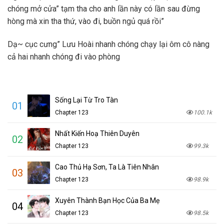
chóng mở cửa” tạm tha cho anh lần này có lần sau đừng
hòng mà xin tha thứ, vào đi, buồn ngủ quá rồi”
Dạ~ cục cưng” Lưu Hoài nhanh chóng chạy lại ôm cô nàng
cả hai nhanh chóng đi vào phòng
Sống Lại Từ Tro Tàn
01
Chapter 123
100.1k
Nhất Kiến Hoạ Thiên Duyên
02
Chapter 123
99.3k
Cao Thủ Hạ Sơn, Ta Là Tiên Nhân
03
Chapter 123
98.9k
Xuyên Thành Bạn Học Của Ba Mẹ
04
Chapter 123
98.5k