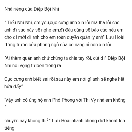
Nhà riêng của Diệp Bội Nhi
” Tiểu Nhi Nhi, em yêu,cục cưng anh xin lỗi mà tha lỗi cho
anh đi sao này sẽ nghe em,đi đâu cũng sẽ báo cáo nếu em
cho đi mới đi anh cho em toàn quyền quản lý anh” Lưu Hoài
đứng trước cửa phòng ngủ của cô nàng nỉ non xin lỗi
“Ai thèm quản anh chứ chúng ta chia tay rồi, cút đi” Diệp Bội
Nhi nói vọng từ bên trong ra
Cục cưng anh biết sai rồi,sau này em nói gì anh sẽ nghe hết
hứa đấy”
‘Vậy anh có ủng hộ anh Phó Phong với Thi Vy nhà em không
“
chuyện này không thể ” Lưu Hoài nhanh chóng dứt khoát lên
tiếng