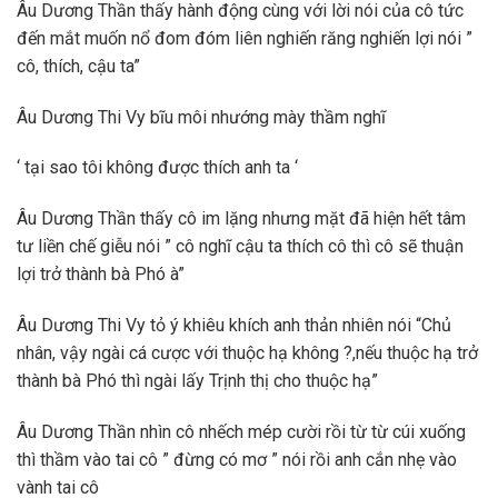
Âu Dương Thần thấy hành động cùng với lời nói của cô tức
đến mắt muốn nổ đom đóm liên nghiến răng nghiến lợi nói ”
cô, thích, cậu ta”
Âu Dương Thi Vy bĩu môi nhướng mày thầm nghĩ
‘ tại sao tôi không được thích anh ta ‘
Âu Dương Thần thấy cô im lặng nhưng mặt đã hiện hết tâm
tư liền chế giễu nói ” cô nghĩ cậu ta thích cô thì cô sẽ thuận
lợi trở thành bà Phó à”
Âu Dương Thi Vy tỏ ý khiêu khích anh thản nhiên nói “Chủ
nhân, vậy ngài cá cược với thuộc hạ không ?,nếu thuộc hạ trở
thành bà Phó thì ngài lấy Trịnh thị cho thuộc hạ”
Âu Dương Thần nhìn cô nhếch mép cười rồi từ từ cúi xuống
thì thầm vào tai cô ” đừng có mơ ” nói rồi anh cắn nhẹ vào
vành tai cô