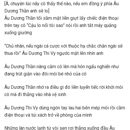
[À, chuyện lúc nãy cô thấy thế nào, nếu em đồng ý phía Âu
Dương Thần anh sẽ lo]
Âu Dương Thần tối sầm mặt liền giựt lấy chiếc điện thoại
trên tay cô “Cậu lo nổi tôi sao” nói rồi anh tắt máy quăng
xuống giường
“Chủ nhân, nếu ngài cá cược với thuộc hạ chắc chắn ngài sẽ
thua rồi” Âu Dương Thi Vy ngước mặt lên nhìn anh
Âu Dương Thần nâng cằm cô lên mà hôn ngấu nghiến như
đang trút giận vào đôi môi bé nhỏ của cô
Âu Dương Thần nhớ ra điều gì đó liền luyến tiếc rời khởi môi
cô mà đi thẳng vào nhà vệ sinh
Âu Dương Thi Vy dùng ngón tay lau hai bên mép môi rồi cầm
điện thoại và túi xách trở về phòng của mình
Những làn nước lạnh từ vòi sen rơi thẳng xuống đầu Âu