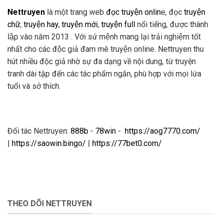
Nettruyen
là một trang web
đọc truyện onlin
e, đọc
truyện
chữ
,
truyện hay
,
truyện mới
,
truyện full
nổi tiếng, được thành
lập vào năm 2013 . Với sứ mệnh mang lại trải nghiệm tốt
nhất cho các độc giả đam mê truyện online. Nettruyen thu
hút nhiều độc giả nhờ sự đa dạng về nội dung, từ truyện
tranh dài tập đến các tác phẩm ngắn, phù hợp với mọi lứa
tuổi và sở thích.
Đối tác Nettruyen:
888b
-
78win
-
https://aog7770.com/
|
https://saowin.bingo/
|
https://77bet0.com/
THEO DÕI NETTRUYEN