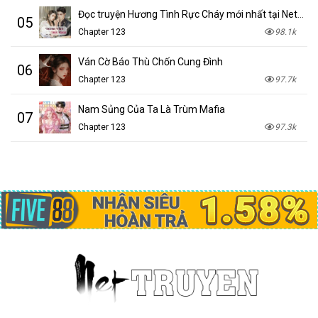
Đọc truyện Hương Tình Rực Cháy mới nhất tại NetTruyen
05
Chapter 123
98.1k
Ván Cờ Báo Thù Chốn Cung Đình
06
Chapter 123
97.7k
Nam Sủng Của Ta Là Trùm Mafia
07
Chapter 123
97.3k