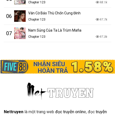
Chapter 123
98.1k
Ván Cờ Báo Thù Chốn Cung Đình
06
Chapter 123
97.7k
Nam Sủng Của Ta Là Trùm Mafia
07
Chapter 123
97.3k
Nettruyen
là một trang web
đọc truyện onlin
e, đọc
truyện