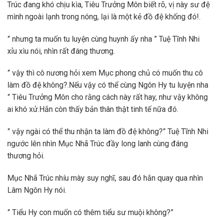
Trúc đang khó chịu kìa, Tiêu Trưởng Môn biết rõ, vị này sư đệ
mình ngoài lạnh trong nóng, lại là một kẻ đồ đệ khống đó!.
” nhưng ta muốn tu luyện cùng huynh ấy nha ” Tuệ Tĩnh Nhi
xỉu xìu nói, nhìn rất đáng thương.
” vậy thì cô nương hỏi xem Mục phong chủ có muốn thu cô
làm đồ đệ không?.Nếu vậy có thể cùng Ngôn Hy tu luyện nha
” Tiêu Trưởng Môn cho rằng cách này rất hay, như vậy không
ai khó xử.Hắn còn thấy bản thân thật tinh tế nữa đó.
” vậy ngài có thể thu nhận ta làm đồ đệ không?” Tuệ Tĩnh Nhi
ngước lên nhìn Mục Nhã Trúc đầy long lanh cùng đáng
thương hỏi.
Mục Nhã Trúc nhíu mày suy nghĩ, sau đó hắn quay qua nhìn
Lâm Ngôn Hy nói.
” Tiểu Hy con muốn có thêm tiểu sư muội không?”