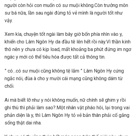
người còn hỏi con muốn có sư muội không.Còn trưởng môn
sư bá nữa, lần sau ngài đừng tỏ vẻ mình là người tốt như
vậy.
Xem kìa, chuyện tốt ngài làm bây giờ bốn phía nhìn vào y,
khiến cho Lâm Ngôn Hy da đầu tê lên hết rồi này.Vì thần kinh
thô nên y chưa có kịp load, mất khoảng ba phút đứng im ngơ
ngác y mới có thể tiêu hóa được tất cả thông tin.
” có…có sư muội cũng không tệ lắm ” Lâm Ngôn Hy cứng
ngắc nói, đùa à cho y mười cái mạng cũng không dám từ
chối.
Ai mà biết lỡ như y nói không muốn, nữ chính sẽ ghim y rồi
ghi thù thì phải làm sao?.Một nhân vật pháo hôi, lại trong vai
phản diện là y, thì Lâm Ngôn Hy tỏ vẻ bản thân phải cố gắng
sống thật dai nha.