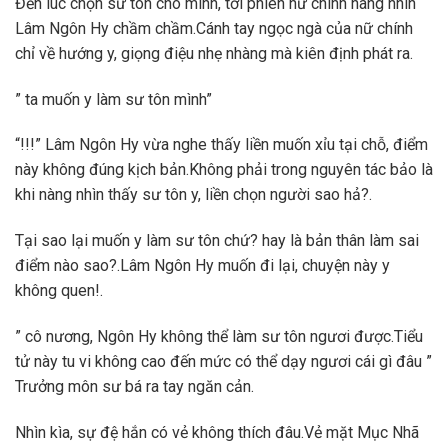
Đến lúc chọn sư tôn cho mình, tới phiên nữ chính nàng nhìn
Lâm Ngôn Hy chầm chầm.Cánh tay ngọc ngà của nữ chính
chỉ về hướng y, giọng điệu nhẹ nhàng mà kiên định phát ra.
” ta muốn y làm sư tôn mình”
“!!!” Lâm Ngôn Hy vừa nghe thấy liền muốn xỉu tại chỗ, điểm
này không đúng kịch bản.Không phải trong nguyên tác bảo là
khi nàng nhìn thấy sư tôn y, liền chọn người sao hả?.
Tại sao lại muốn y làm sư tôn chứ? hay là bản thân làm sai
điểm nào sao?.Lâm Ngôn Hy muốn đi lại, chuyện này y
không quen!.
” cô nương, Ngôn Hy không thể làm sư tôn ngươi được.Tiểu
tử này tu vi không cao đến mức có thể dạy ngươi cái gì đâu ”
Trưởng môn sư bá ra tay ngăn cản.
Nhìn kìa, sự đệ hắn có vẻ không thích đâu.Vẻ mặt Mục Nhã