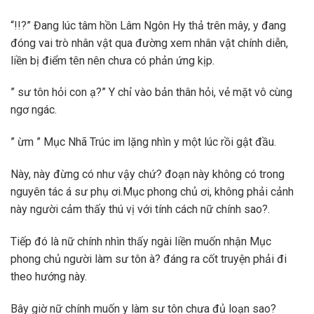
“!!?” Đang lúc tâm hồn Lâm Ngôn Hy thả trên mây, y đang
đóng vai trò nhân vật qua đường xem nhân vật chính diễn,
liền bị điểm tên nên chưa có phản ứng kịp.
” sư tôn hỏi con ạ?” Y chỉ vào bản thân hỏi, vẻ mặt vô cùng
ngơ ngác.
” ừm ” Mục Nhã Trúc im lặng nhìn y một lúc rồi gật đầu.
Này, này đừng có như vậy chứ? đoạn này không có trong
nguyên tác á sư phụ ơi.Mục phong chủ ơi, không phải cảnh
này người cảm thấy thú vị với tính cách nữ chính sao?.
Tiếp đó là nữ chính nhìn thấy ngài liền muốn nhận Mục
phong chủ người làm sư tôn à? đáng ra cốt truyện phải đi
theo hướng này.
Bây giờ nữ chính muốn y làm sư tôn chưa đủ loạn sao?