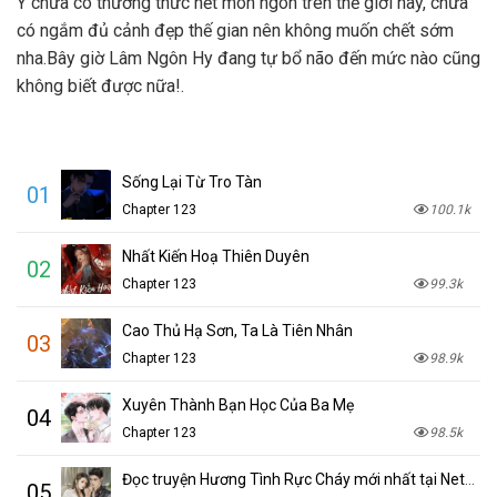
Y chưa có thưởng thức hết món ngon trên thế giới này, chưa
có ngắm đủ cảnh đẹp thế gian nên không muốn chết sớm
nha.Bây giờ Lâm Ngôn Hy đang tự bổ não đến mức nào cũng
không biết được nữa!.
Sống Lại Từ Tro Tàn
01
Chapter 123
100.1k
Nhất Kiến Hoạ Thiên Duyên
02
Chapter 123
99.3k
Cao Thủ Hạ Sơn, Ta Là Tiên Nhân
03
Chapter 123
98.9k
Xuyên Thành Bạn Học Của Ba Mẹ
04
Chapter 123
98.5k
Đọc truyện Hương Tình Rực Cháy mới nhất tại NetTruyen
05