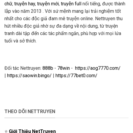
chữ
,
truyện hay
,
truyện mới
,
truyện full
nổi tiếng, được thành
lập vào năm 2013 . Với sứ mệnh mang lại trải nghiệm tốt
nhất cho các độc giả đam mê truyện online. Nettruyen thu
hút nhiều độc giả nhờ sự đa dạng về nội dung, từ truyện
tranh dài tập đến các tác phẩm ngắn, phù hợp với mọi lứa
tuổi và sở thích.
Đối tác Nettruyen:
888b
-
78win
-
https://aog7770.com/
|
https://saowin.bingo/
|
https://77bet0.com/
THEO DÕI NETTRUYEN
⭐️
Giới Thiệu NetTruyen