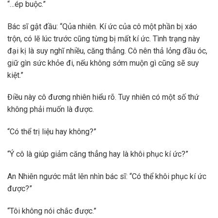
“…ép buộc.”
Bác sĩ gật đầu: “Qủa nhiên. Kí ức của cô một phần bị xáo
trộn, có lẽ lúc trước cũng từng bị mất kí ức. Tình trạng này
đại kị là suy nghĩ nhiều, căng thẳng. Cô nên thả lỏng đầu óc,
giữ gìn sức khỏe đi, nếu không sớm muộn gì cũng sẽ suy
kiệt.”
Điều này cô đương nhiên hiểu rõ. Tuy nhiên có một số thứ
không phải muốn là được.
“Có thể trị liệu hay không?”
“Ý cô là giúp giảm căng thẳng hay là khôi phục kí ức?”
An Nhiên ngước mắt lên nhìn bác sĩ: “Có thể khôi phục kí ức
được?”
“Tôi không nói chắc được.”