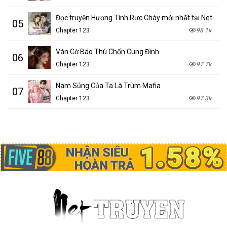
Đọc truyện Hương Tình Rực Cháy mới nhất tại NetTruyen
05
Chapter 123
98.1k
Ván Cờ Báo Thù Chốn Cung Đình
06
Chapter 123
97.7k
Nam Sủng Của Ta Là Trùm Mafia
07
Chapter 123
97.3k