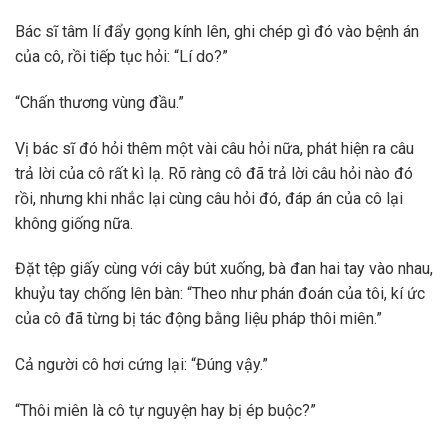
Bác sĩ tâm lí đẩy gọng kính lên, ghi chép gì đó vào bệnh án
của cô, rồi tiếp tục hỏi: “Lí do?”
“Chấn thương vùng đầu.”
Vị bác sĩ đó hỏi thêm một vài câu hỏi nữa, phát hiện ra câu
trả lời của cô rất kì lạ. Rõ ràng cô đã trả lời câu hỏi nào đó
rồi, nhưng khi nhắc lại cùng câu hỏi đó, đáp án của cô lại
không giống nữa.
Đặt tệp giấy cùng với cây bút xuống, bà đan hai tay vào nhau,
khuỷu tay chống lên bàn: “Theo như phán đoán của tôi, kí ức
của cô đã từng bị tác động bằng liệu pháp thôi miên.”
Cả người cô hơi cứng lại: “Đúng vậy.”
“Thôi miên là cô tự nguyện hay bị ép buộc?”