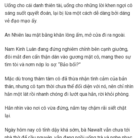
Uổng cho cái danh thiên tài, uổng cho những lời khen ngợi cô
sáng suốt quyết đoán, lại bị lừa một cách dễ dàng bởi dáng
vẻ đạo mạo ấy.
An Nhiên lau mặt bằng khăn lông ẩm, mở cửa đi ra ngoài.
Nam Kinh Luân đang đứng nghiêm chỉnh bên cạnh giường,
đôi mắt đen cẩn thận dán vào gương mặt cô, mang theo sự
tìm tòi và nơm nớp lo sợ: “Bảo bối?”
Mặc dù trong thâm tâm cô đã thừa nhận tình cảm của bản
thân, nhưng cô tạm thời chưa thể đối diện với nó, nên chỉ nhìn
hắn một lát rồi nhanh chóng đi lướt qua hắn, rời khỏi phòng.
Hắn nhìn vào nơi cô vừa đứng, nắm tay chậm rãi siết chặt
lại.
Ngày hôm nay cô tỉnh dậy khá sớm, bà Nawalt vẫn chưa tới
nhà thờ để cầu nguyện, vẫn đang ngồi uống trà và nghe nhạc