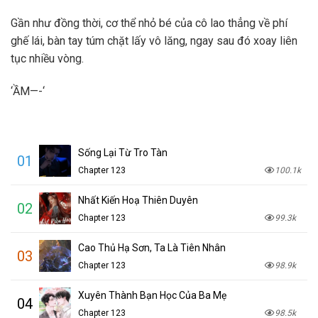
Gần như đồng thời, cơ thể nhỏ bé của cô lao thẳng về phí
ghế lái, bàn tay túm chặt lấy vô lăng, ngay sau đó xoay liên
tục nhiều vòng.
‘ẦM—-‘
Sống Lại Từ Tro Tàn
01
Chapter 123
100.1k
Nhất Kiến Hoạ Thiên Duyên
02
Chapter 123
99.3k
Cao Thủ Hạ Sơn, Ta Là Tiên Nhân
03
Chapter 123
98.9k
Xuyên Thành Bạn Học Của Ba Mẹ
04
Chapter 123
98.5k