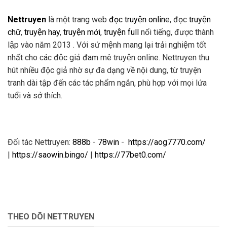
Nettruyen
là một trang web
đọc truyện onlin
e, đọc
truyện
chữ
,
truyện hay
,
truyện mới
,
truyện full
nổi tiếng, được thành
lập vào năm 2013 . Với sứ mệnh mang lại trải nghiệm tốt
nhất cho các độc giả đam mê truyện online. Nettruyen thu
hút nhiều độc giả nhờ sự đa dạng về nội dung, từ truyện
tranh dài tập đến các tác phẩm ngắn, phù hợp với mọi lứa
tuổi và sở thích.
Đối tác Nettruyen:
888b
-
78win
-
https://aog7770.com/
|
https://saowin.bingo/
|
https://77bet0.com/
THEO DÕI NETTRUYEN