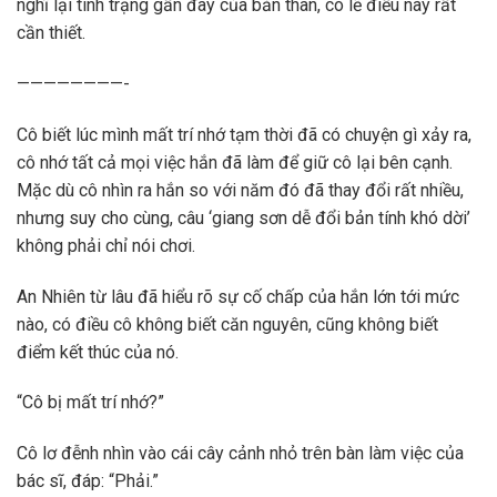
nghĩ lại tình trạng gần đây của bản thân, có lẽ điều này rất
cần thiết.
————————-
Cô biết lúc mình mất trí nhớ tạm thời đã có chuyện gì xảy ra,
cô nhớ tất cả mọi việc hắn đã làm để giữ cô lại bên cạnh.
Mặc dù cô nhìn ra hắn so với năm đó đã thay đổi rất nhiều,
nhưng suy cho cùng, câu ‘giang sơn dễ đổi bản tính khó dời’
không phải chỉ nói chơi.
An Nhiên từ lâu đã hiểu rõ sự cố chấp của hắn lớn tới mức
nào, có điều cô không biết căn nguyên, cũng không biết
điểm kết thúc của nó.
“Cô bị mất trí nhớ?”
Cô lơ đễnh nhìn vào cái cây cảnh nhỏ trên bàn làm việc của
bác sĩ, đáp: “Phải.”