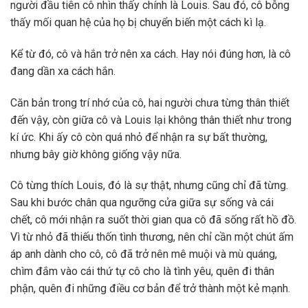
người đầu tiên cô nhìn thấy chính là Louis. Sau đó, cô bỗng
thấy mối quan hệ của họ bị chuyển biến một cách kì lạ.
Kể từ đó, cô và hắn trở nên xa cách. Hay nói đúng hơn, là cô
đang dần xa cách hắn.
Căn bản trong trí nhớ của cô, hai người chưa từng thân thiết
đến vậy, còn giữa cô và Louis lại không thân thiết như trong
kí ức. Khi ấy cô còn quá nhỏ để nhận ra sự bất thường,
nhưng bây giờ không giống vậy nữa.
Cô từng thích Louis, đó là sự thật, nhưng cũng chỉ đã từng.
Sau khi bước chân qua ngưỡng cửa giữa sự sống và cái
chết, cô mới nhận ra suốt thời gian qua cô đã sống rất hồ đồ.
Vì từ nhỏ đã thiếu thốn tình thương, nên chỉ cần một chút ấm
áp anh dành cho cô, cô đã trở nên mê muội và mù quáng,
chìm đắm vào cái thứ tự cô cho là tình yêu, quên đi thân
phận, quên đi những điều cơ bản để trở thành một kẻ mạnh.