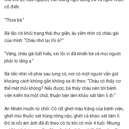
cổ điển.
“Thưa bà.”
Bà lão rời khỏi trạng thái thư giãn, âu yếm nhìn cô cháu gái
của mình: “Cháu nhớ lại rồi à?”
“Vâng, cháu gái bất hiếu, xin lỗi vì đã khiến bà và mọi người
phải lo lắng ạ.”
Bà liếc nhìn về phía sau lưng cô, nơi có một người vẫn giữ
khoảng cách không gần không xa đi theo: “Cháu có thấy cơ
thể mệt mỏi không? Nếu được, bà thấy cháu nên tới bệnh
viện kiểm tra một chút, thuận tiện làm khảo sát tâm lí đi.”
An Nhiên muốn từ chối. Cô rất ghét màu trắng của bệnh viện,
ghét mùi thuốc sát trùng nồng nặc, ghét cả khảo sát tâm lí.
Đó là nỗi ám ảnh đã đi theo cô từ khi cô mới 4 tuổi. Nhưng