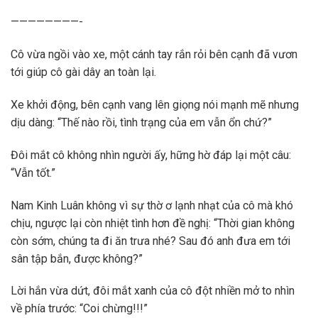
————————-
Cô vừa ngồi vào xe, một cánh tay rắn rỏi bên cạnh đã vươn
tới giúp cô gài dây an toàn lại.
Xe khởi động, bên cạnh vang lên giọng nói mạnh mẽ nhưng
dịu dàng: “Thế nào rồi, tình trạng của em vẫn ổn chứ?”
Đôi mắt cô không nhìn người ấy, hững hờ đáp lại một câu:
“Vẫn tốt.”
Nam Kinh Luân không vì sự thờ ơ lạnh nhạt của cô mà khó
chịu, ngược lại còn nhiệt tình hơn đề nghị: “Thời gian không
còn sớm, chúng ta đi ăn trưa nhé? Sau đó anh đưa em tới
sân tập bắn, được không?”
Lời hắn vừa dứt, đôi mắt xanh của cô đột nhiền mở to nhìn
về phía trước: “Coi chừng!!!”