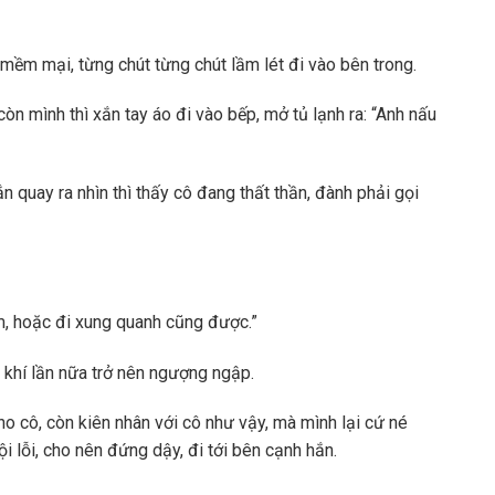
 mềm mại, từng chút từng chút lầm lét đi vào bên trong.
òn mình thì xắn tay áo đi vào bếp, mở tủ lạnh ra: “Anh nấu
n quay ra nhìn thì thấy cô đang thất thần, đành phải gọi
em, hoặc đi xung quanh cũng được.”
 khí lần nữa trở nên ngượng ngập.
o cô, còn kiên nhân với cô như vậy, mà mình lại cứ né
ội lỗi, cho nên đứng dậy, đi tới bên cạnh hắn.