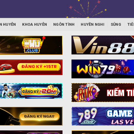
N HUYỄN
KHOA HUYỄN
NGÔN TÌNH
HUYỀN NGHI
SỦNG
TIÊ