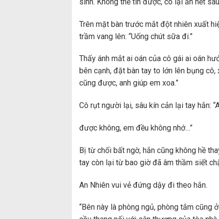
sinh. Không thể tin được, cô lại ăn hết sá
Trên mặt bàn trước mắt đột nhiên xuất h
trầm vang lên: “Uống chút sữa đi.”
Thấy ánh mắt ai oán của cô gái ai oán hư
bên cạnh, đặt bàn tay to lớn lên bụng cô,
cũng được, anh giúp em xoa.”
Cô rụt người lại, sâu kín cản lại tay hắn
được không, em đều không nhớ…”
Bị từ chối bất ngờ, hắn cũng không hề tha
tay còn lại từ bao giờ đã âm thầm siết chặ
An Nhiên vui vẻ đứng dậy đi theo hắn.
“Bên này là phòng ngủ, phòng tắm cũng ở t