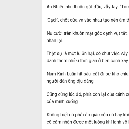
An Nhiên nhu thuận gật đầu, vẫy tay: “Tạm
‘Cạch’, chốt cửa va vào nhau tạo nên âm t
Nụ cười trên khuôn mặt góc cạnh vụt tắt,
nhăn lại.
Thật sự là một lũ ăn hại, có chút việc vậ
dành thêm nhiều thời gian ở bên cạnh x
Nam Kinh Luân hít sâu, cất đi sự khó chịu.
người đàn ông dịu dàng.
Cũng cùng lúc đó, phía còn lại của cánh 
của mình xuống.
Không biết có phải ảo giác của cô hay kh
cô cảm nhận được một luồng khí lạnh vô h