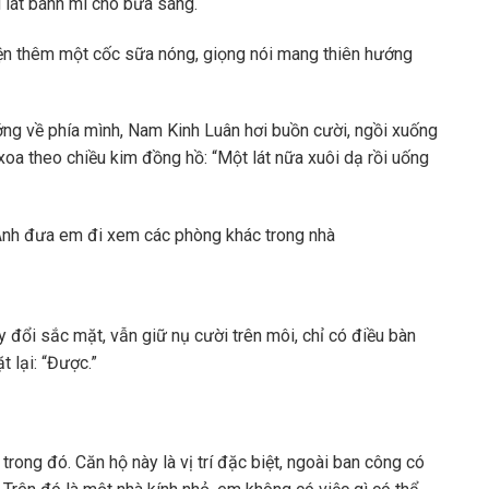
u lát bánh mì cho bữa sáng.
iện thêm một cốc sữa nóng, giọng nói mang thiên hướng
ớng về phía mình, Nam Kinh Luân hơi buồn cười, ngồi xuống
 xoa theo chiều kim đồng hồ: “Một lát nữa xuôi dạ rồi uống
: “Anh đưa em đi xem các phòng khác trong nhà
y đổi sắc mặt, vẫn giữ nụ cười trên môi, chỉ có điều bàn
t lại: “Được.”
rong đó. Căn hộ này là vị trí đặc biệt, ngoài ban công có