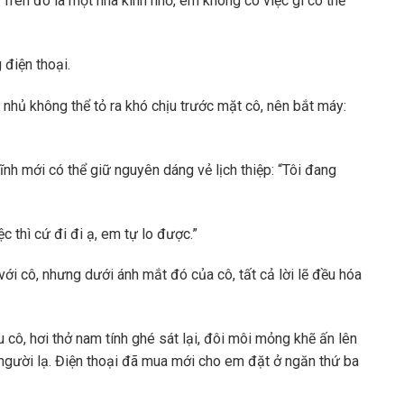
 Trên đó là một nhà kính nhỏ, em không có việc gì có thể
 điện thoại.
nhủ không thể tỏ ra khó chịu trước mặt cô, nên bắt máy:
ĩnh mới có thể giữ nguyên dáng vẻ lịch thiệp: “Tôi đang
c thì cứ đi đi ạ, em tự lo được.”
ới cô, nhưng dưới ánh mắt đó của cô, tất cả lời lẽ đều hóa
u cô, hơi thở nam tính ghé sát lại, đôi môi mỏng khẽ ấn lên
người lạ. Điện thoại đã mua mới cho em đặt ở ngăn thứ ba