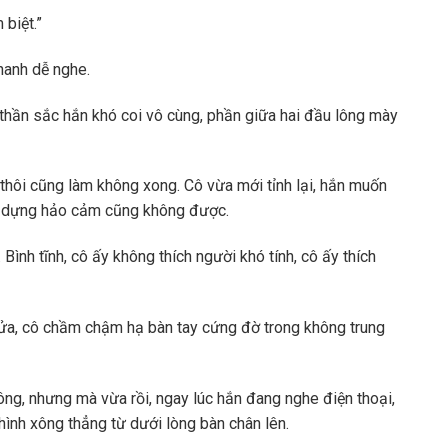
 biệt.”
hanh dễ nghe.
 thần sắc hắn khó coi vô cùng, phần giữa hai đầu lông mày
y thôi cũng làm không xong. Cô vừa mới tỉnh lại, hắn muốn
ây dựng hảo cảm cũng không được.
 Bình tĩnh, cô ấy không thích người khó tính, cô ấy thích
cửa, cô chầm chậm hạ bàn tay cứng đờ trong không trung
ông, nhưng mà vừa rồi, ngay lúc hắn đang nghe điện thoại,
ình xông thẳng từ dưới lòng bàn chân lên.