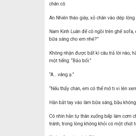
chân cô.
An Nhiên tháo giày, xỏ chân vào dép lông
Nam Kinh Luân để cô ngồi trên ghế sofa, c
bữa sáng cho em nhé?”
Không nhận được bất kì câu trả lời nào, hắ
một tiếng: “Bảo bối.”
“A… vâng ạ.”
“Nếu thấy chán, em có thể mở ti vi lên x
Hắn bắt tay vào làm bữa sáng, bầu không
Cô nhìn hắn tự thân xuống bếp làm cơm ch
tránh, trong lòng không khỏi có một chút t