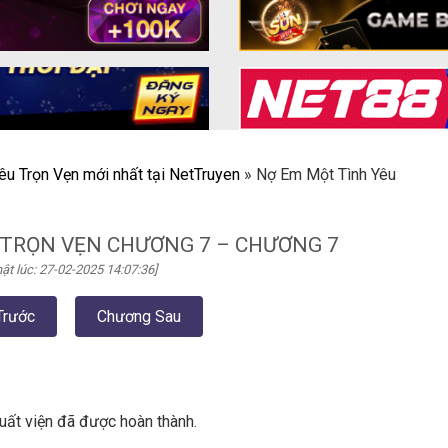
êu Trọn Vẹn mới nhất tại NetTruyen
»
Nợ Em Một Tình Yêu
 TRỌN VẸN CHƯƠNG 7 – CHƯƠNG 7
ật lúc: 27-02-2025 14:07:36]
Trước
Chương Sau
xuất viện đã được hoàn thành.