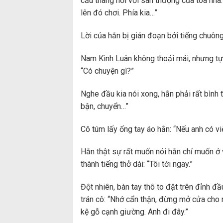
cầu thang nối với sân thượng của tòa nhà.
lên đó chơi. Phía kia…”
Lời của hắn bị gián đoạn bởi tiếng chuông
Nam Kinh Luân không thoải mái, nhưng tự 
“Có chuyện gì?”
Nghe đầu kia nói xong, hắn phải rất bình t
bận, chuyển…”
Cô túm lấy ống tay áo hắn: “Nếu anh có việ
Hắn thật sự rất muốn nói hắn chỉ muốn ở v
thành tiếng thở dài: “Tôi tới ngay.”
Đột nhiên, bàn tay thô to đặt trên đỉnh đầ
trán cô: “Nhớ cẩn thận, đừng mở cửa cho 
kệ gỗ cạnh giường. Anh đi đây.”