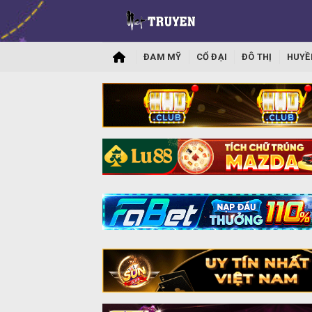
ĐAM MỸ
CỔ ĐẠI
ĐÔ THỊ
HUYỀ