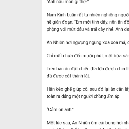
“Anh nấu món gì thế?”
Nam Kinh Luân rất tự nhiên nghiêng người
hề gián đoạn: “Em mới tỉnh dậy, nên ăn đ
phộng với mứt dâu và trái cây nhé. Anh đ
An Nhiên hơi ngượng ngùng xoa xoa má, c
Chỉ mất chưa đến mười phút, một bữa sán
Trên bàn ăn đặt chiếc đĩa lớn được chia t
đã được cắt thành lát.
Hắn kéo ghế giúp cô, sau đó lại ân cần lấy
toàn ra dáng một người chồng ấm áp.
“Cảm ơn anh.”
Một lúc sau, An Nhiên ôm cái bụng hơi nh