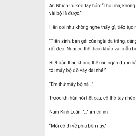
An Nhiên lôi kéo tay hắn: “Thôi mà, không 
vài bộ là được.”
Hắn coi như không nghe thấy gì, tiếp tục 
“Tiên sinh, bạn gái của ngài da trắng, dá
rất đẹp. Ngài có thể tham khảo vài mẫu bê
Biết bản thân không thể can ngăn được hắn,
tôi mấy bộ đồ váy dài nhé.”
“Em thử mấy bộ nà…”
Trươc khi hắn nói hết câu, cô thò tay nhé
Nam Kinh Luân: “…” im thì im.
“Mời cô đi về phía bên này.”