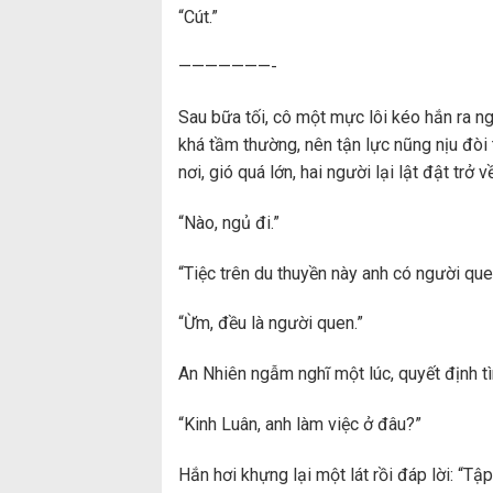
“Cút.”
———————-
Sau bữa tối, cô một mực lôi kéo hắn ra n
khá tầm thường, nên tận lực nũng nịu đòi
nơi, gió quá lớn, hai người lại lật đật trở 
“Nào, ngủ đi.”
“Tiệc trên du thuyền này anh có người qu
“Ừm, đều là người quen.”
An Nhiên ngẫm nghĩ một lúc, quyết định tì
“Kinh Luân, anh làm việc ở đâu?”
Hắn hơi khựng lại một lát rồi đáp lời: “Tậ