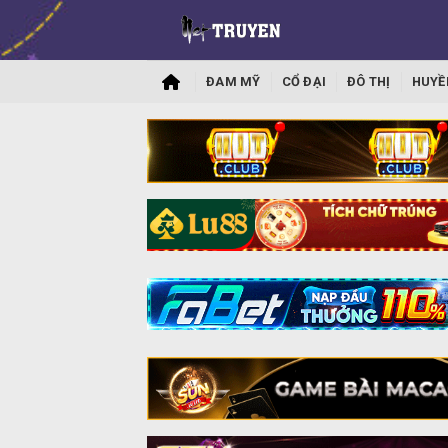
ĐAM MỸ
CỔ ĐẠI
ĐÔ THỊ
HUYỀ