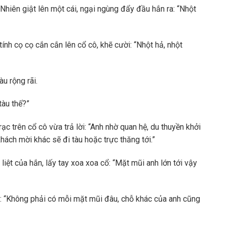
hiên giật lên một cái, ngại ngùng đẩy đầu hắn ra: “Nhột
nh cọ cọ cắn cắn lên cổ cô, khẽ cười: “Nhột hả, nhột
u rộng rãi.
tàu thế?”
c trên cổ cô vừa trả lời: “Anh nhờ quan hệ, du thuyền khởi
ách mời khác sẽ đi tàu hoặc trực thăng tới.”
iệt của hắn, lấy tay xoa xoa cổ: “Mặt mũi anh lớn tới vậy
cô: “Không phải có mỗi mặt mũi đâu, chỗ khác của anh cũng