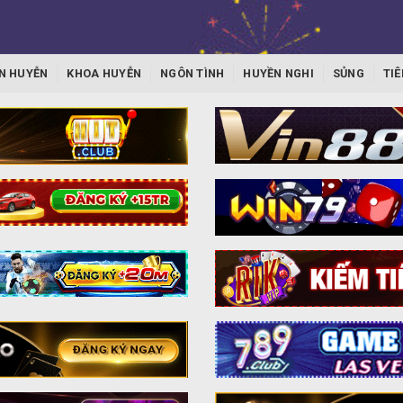
N HUYỄN
KHOA HUYỄN
NGÔN TÌNH
HUYỀN NGHI
SỦNG
TIÊ