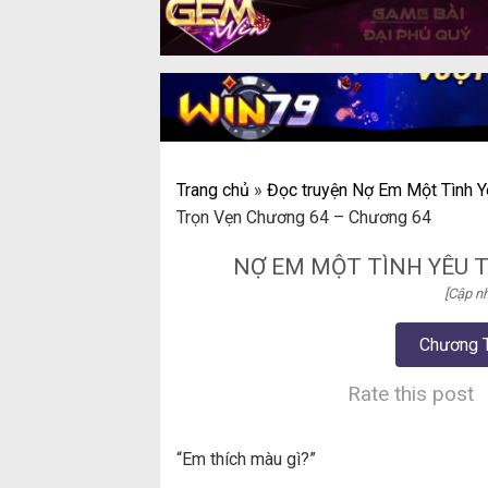
Trang chủ
»
Đọc truyện Nợ Em Một Tình Y
Trọn Vẹn Chương 64 – Chương 64
NỢ EM MỘT TÌNH YÊU 
[Cập nh
Chương 
Rate this post
“Em thích màu gì?”