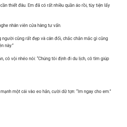
cần thiết đâu. Em đã có rất nhiều quần áo rồi, tùy tiện lấy
nghe nhân viên cửa hàng tư vấn.
ng người cũng rất đẹp và cân đối, chắc chắn mắc gì cũng
n này.”
 cô vội nhéo nói: “Chúng tôi định đi du lịch, cô tìm giúp
o mạnh một cái vào eo hắn, cười dữ tợn: “Im ngay cho em.”