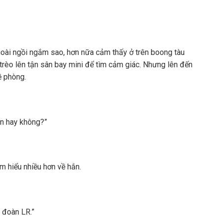
goài ngồi ngắm sao, hơn nữa cảm thấy ở trên boong tàu
 trèo lên tận sân bay mini để tìm cảm giác. Nhưng lên đến
về phòng.
en hay không?”
m hiểu nhiều hơn về hắn.
p đoàn LR.”