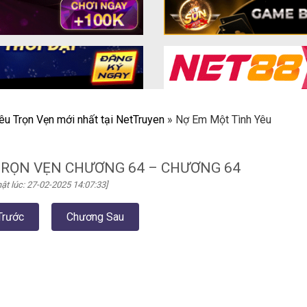
êu Trọn Vẹn mới nhất tại NetTruyen
»
Nợ Em Một Tình Yêu
TRỌN VẸN CHƯƠNG 64 – CHƯƠNG 64
ật lúc: 27-02-2025 14:07:33]
Trước
Chương Sau