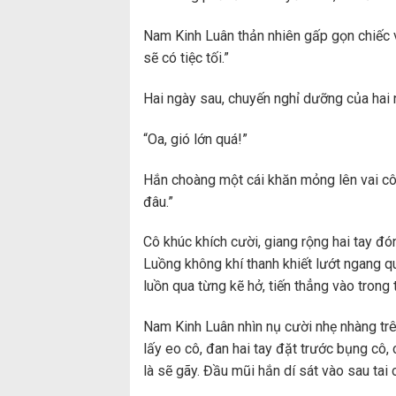
Nam Kinh Luân thản nhiên gấp gọn chiếc vá
sẽ có tiệc tối.”
Hai ngày sau, chuyến nghỉ dưỡng của hai 
“Oa, gió lớn quá!”
Hắn choàng một cái khăn mỏng lên vai cô:
đâu.”
Cô khúc khích cười, giang rộng hai tay đó
Luồng không khí thanh khiết lướt ngang qua
luồn qua từng kẽ hở, tiến thẳng vào trong 
Nam Kinh Luân nhìn nụ cười nhẹ nhàng tr
lấy eo cô, đan hai tay đặt trước bụng cô,
là sẽ gãy. Đầu mũi hắn dí sát vào sau tai