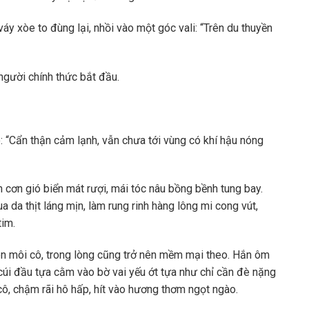
y xòe to đùng lại, nhồi vào một góc vali: “Trên du thuyền
người chính thức bắt đầu.
 “Cẩn thận cảm lạnh, vẫn chưa tới vùng có khí hậu nóng
n cơn gió biển mát rượi, mái tóc nâu bồng bềnh tung bay.
 da thịt láng mịn, làm rung rinh hàng lông mi cong vút,
tim.
ên môi cô, trong lòng cũng trở nên mềm mại theo. Hắn ôm
 cúi đầu tựa cằm vào bờ vai yếu ớt tựa như chỉ cần đè nặng
 cô, chậm rãi hô hấp, hít vào hương thơm ngọt ngào.