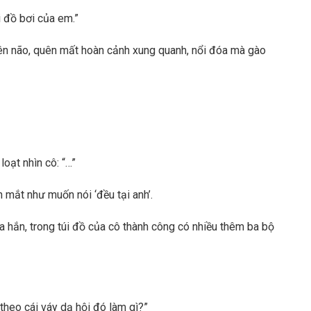
 đồ bơi của em.”
ên não, quên mất hoàn cảnh xung quanh, nổi đóa mà gào
oạt nhìn cô: “…”
 mắt như muốn nói ‘đều tại anh’.
a hắn, trong túi đồ của cô thành công có nhiều thêm ba bộ
theo cái váy dạ hội đó làm gì?”