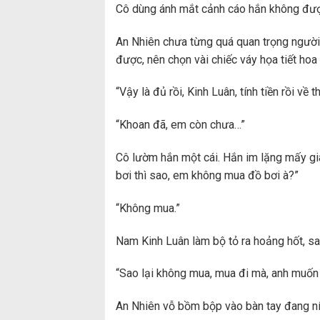
Cô dùng ánh mắt cảnh cáo hắn không được 
An Nhiên chưa từng quá quan trọng người 
được, nên chọn vài chiếc váy họa tiết hoa 
“Vậy là đủ rồi, Kinh Luân, tính tiền rồi về th
“Khoan đã, em còn chưa…”
Cô lườm hắn một cái. Hắn im lặng mấy giâ
bơi thì sao, em không mua đồ bơi à?”
“Không mua.”
Nam Kinh Luân làm bộ tỏ ra hoảng hốt, s
“Sao lại không mua, mua đi mà, anh muố
An Nhiên vỗ bồm bộp vào bàn tay đang ní