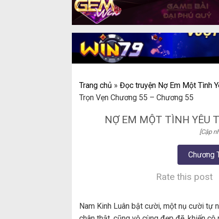
Trang chủ
»
Đọc truyện Nợ Em Một Tình Y
Trọn Vẹn Chương 55 – Chương 55
NỢ EM MỘT TÌNH YÊU 
[Cập nh
Chương 
Rate this post
Nam Kinh Luân bật cười, một nụ cười tự nh
chân thật, cũng vô cùng đẹp đẽ, khiến cô