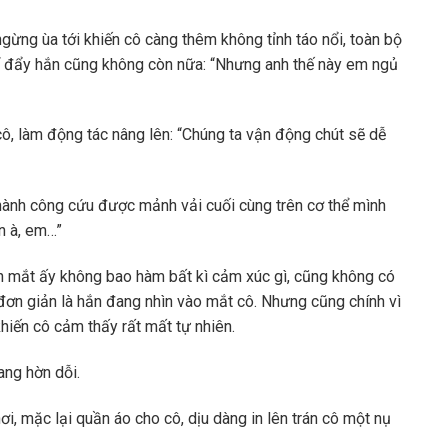
gừng ùa tới khiến cô càng thêm không tỉnh táo nổi, toàn bộ
ể đẩy hắn cũng không còn nữa: “Nhưng anh thế này em ngủ
cô, làm động tác nâng lên: “Chúng ta vận động chút sẽ dễ
thành công cứu được mảnh vải cuối cùng trên cơ thể mình
ân à, em…”
h mắt ấy không bao hàm bất kì cảm xúc gì, cũng không có
 đơn giản là hắn đang nhìn vào mắt cô. Nhưng cũng chính vì
hiến cô cảm thấy rất mất tự nhiên.
ang hờn dỗi.
i, mặc lại quần áo cho cô, dịu dàng in lên trán cô một nụ