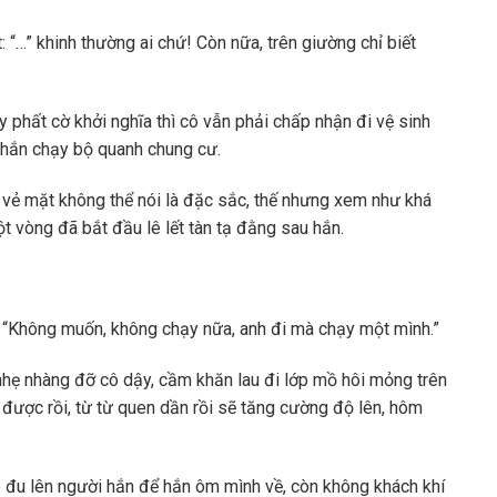
“…” khinh thường ai chứ! Còn nữa, trên giường chỉ biết
y phất cờ khởi nghĩa thì cô vẫn phải chấp nhận đi vệ sinh
g hắn chạy bộ quanh chung cư.
vẻ mặt không thể nói là đặc sắc, thế nhưng xem như khá
t vòng đã bắt đầu lê lết tàn tạ đằng sau hắn.
 “Không muốn, không chạy nữa, anh đi mà chạy một mình.”
 nhẹ nhàng đỡ cô dậy, cầm khăn lau đi lớp mồ hôi mỏng trên
i được rồi, từ từ quen dần rồi sẽ tăng cường độ lên, hôm
p đu lên người hắn để hắn ôm mình về, còn không khách khí