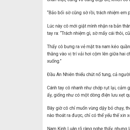
“Bảo bối sờ cũng sờ rồi, trách nhiệm em p
Lúc này cô mới giật mình nhận ra bản thâ
tay ra: “Trách nhiệm gì, sờ mấy cái thôi, 
Thấy cô bưng ra vẻ mặt tra nam kéo quần
thằng vào vị trí vải hơi cộm lên giữa hai
xuống.”
Đầu An Nhiên thiếu chút nổ tung, cả người 
Cánh tay cô nhanh như chớp rụt lại, cảm g
ấy, giống như có một dòng điện lưu xẹt qua,
Bây giờ cô chỉ muốn vùng dậy bỏ chạy, th
nào thoát ra được, chỉ có thể yếu thế xin 
Nam Kinh Luân rõ ràng nghe thấy, nhưng lạ