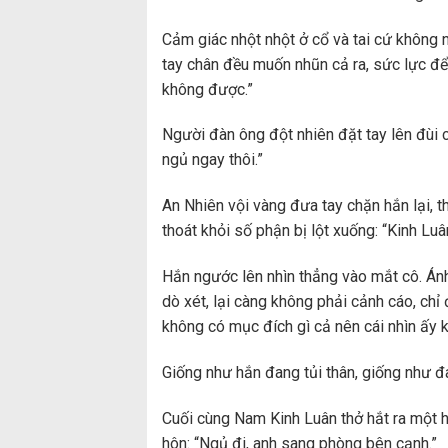
Cảm giác nhột nhột ở cổ và tai cứ không n
tay chân đều muốn nhũn cả ra, sức lực đ
không được.”
Người đàn ông đột nhiên đặt tay lên đùi 
ngủ ngay thôi.”
An Nhiên vội vàng đưa tay chặn hắn lại, 
thoát khỏi số phận bị lột xuống: “Kinh Lu
Hắn ngước lên nhìn thẳng vào mắt cô. Án
dò xét, lại càng không phải cảnh cáo, chỉ
không có mục đích gì cả nên cái nhìn ấy k
Giống như hắn đang tủi thân, giống như đ
Cuối cùng Nam Kinh Luân thở hắt ra một hơ
hôn: “Ngủ đi, anh sang phòng bên cạnh.”