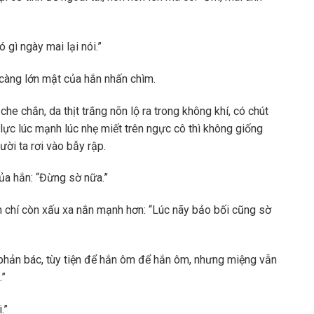
 gì ngày mai lại nói.”
 càng lớn mật của hắn nhấn chìm.
he chắn, da thịt trắng nõn lộ ra trong không khí, có chút
lực lúc mạnh lúc nhẹ miết trên ngực cô thì không giống
ười ta rơi vào bẫy rập.
ủa hắn: “Đừng sờ nữa.”
m chí còn xấu xa nắn mạnh hơn: “Lúc nãy bảo bối cũng sờ
phản bác, tùy tiện để hắn ôm để hắn ôm, nhưng miệng vẫn
.”
.”