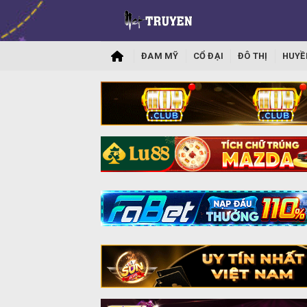
ĐAM MỸ
CỔ ĐẠI
ĐÔ THỊ
HUYỀ