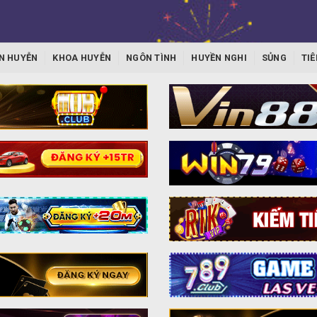
N HUYỄN
KHOA HUYỄN
NGÔN TÌNH
HUYỀN NGHI
SỦNG
TIÊ