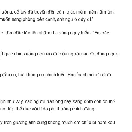
iường, cổ tay đã truyền đến cảm giác mềm mềm, ấm ấm,
 muốn sang phòng bên cạnh, anh ngủ ở đây đi.”
ươi đen đặc lóe lên những tia sáng nguy hiểm: “Em xác
bất giác nhìn xuống nơi nào đó của người nào đó đang ngóc
”
đầu cô, hừ, không có chính kiến. Hắn ‘nạnh nùng’ rời đi.
muộn như vậy, sao người đàn ông này sáng sớm còn có thể
nói tập thể dục với lí do phi thường chính đáng.
ày trên giường anh cũng không muốn em chỉ biết nằm kêu