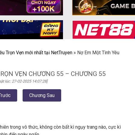
êu Trọn Vẹn mới nhất tại NetTruyen
»
Nợ Em Một Tình Yêu
TRỌN VẸN CHƯƠNG 55 – CHƯƠNG 55
ật lúc: 27-02-2025 14:07:28]
Trước
Chương Sau
iên trong vô thức, không còn bất kì ngụy trang nào, cực kì
 nhìn đến ngây ngẩn.