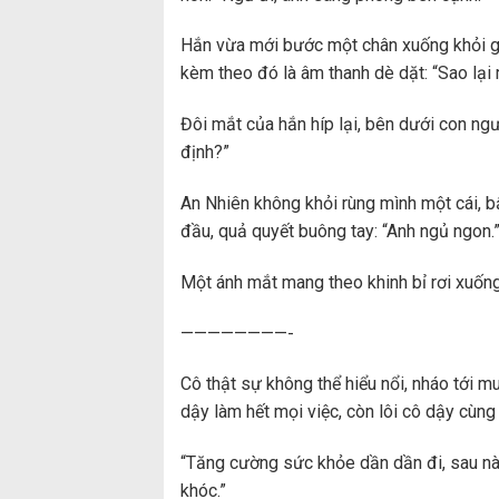
Hắn vừa mới bước một chân xuống khỏi g
kèm theo đó là âm thanh dè dặt: “Sao lại
Đôi mắt của hắn híp lại, bên dưới con ng
định?”
An Nhiên không khỏi rùng mình một cái, 
đầu, quả quyết buông tay: “Anh ngủ ngon.
Một ánh mắt mang theo khinh bỉ rơi xuống 
————————-
Cô thật sự không thể hiểu nổi, nháo tới 
dậy làm hết mọi việc, còn lôi cô dậy cùng 
“Tăng cường sức khỏe dần dần đi, sau n
khóc.”