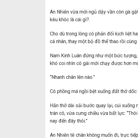
An Nhiên vừa mới ngủ dậy vần còn gà gật: 
kêu khóc là cái gì?.
Cho dù trong lòng có phản đối kịch liệt ha
cá nhân, thay một bộ đồ thể thao rồi cùn
Nam Kinh Luân đứng như một bức tượng, 
khó coi nhìn cô gái mới chạy được hơn mộ
“Nhanh chân lên nào.”
Cô phồng má ngồi bệt xuống đất thở dốc:
Hắn thở dài sải bước quay lại, cúi xuống
trán cô, vừa cưng chiều vừa bất lực: “Thô
nay đến đây thôi.”
An Nhiên tê chân không muốn đi, trực tiế