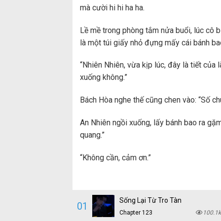
mà cười hi hi ha ha.
Lề mề trong phòng tắm nửa buổi, lúc cô b
là một túi giấy nhỏ đựng mấy cái bánh ba
“Nhiên Nhiên, vừa kịp lúc, đây là tiết củ
xuống không.”
Bách Hòa nghe thế cũng chen vào: “Số chú
An Nhiên ngồi xuống, lấy bánh bao ra gặm
quang.”
“Không cần, cảm ơn.”
Sống Lại Từ Tro Tàn
01
Chapter 123
100.1k