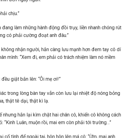
hải chịu.”
n đang làm những hành động đồi trụy, liền nhanh chóng rút
cũng có phải cường đoạt anh đâu.”
 không nhận người, hắn càng lưu mạnh hơn đem tay cô dí
 chân mình: “Xem đi, em phải có trách nhiệm làm nó mềm
đều giật bắn lên: “Ôi mẹ ơi!”
iác trong lòng bàn tay vẫn còn lưu lại nhiệt độ nóng bỏng
 thật tê dại, thật kì lạ.
ế nhưng hắn lại kìm chặt hai chân cô, khiến cô không cách
xỏ: “Kinh Luân, muộn rồi, mai em còn phải tới trường…”
i cố tình để ngoài tai, hôn hôn lên má cô: “Ừm, mai anh