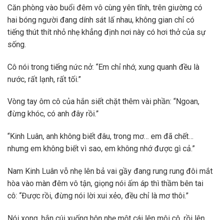
Căn phòng vào buổi đêm vô cùng yên tĩnh, trên giường có
hai bóng người đang dính sát lấ nhau, không gian chỉ có
tiếng thút thít nhỏ nhẹ khẳng định nơi này có hơi thở của sự
sống.
Cô nói trong tiếng nức nở: “Em chỉ nhớ, xung quanh đều là
nước, rất lạnh, rất tối.”
Vòng tay ôm cô của hắn siết chặt thêm vài phần: “Ngoan,
đừng khóc, có anh đây rồi.”
“Kinh Luân, anh không biết đâu, trong mơ… em đã chết…
nhưng em không biết vì sao, em không nhớ được gì cả.”
Nam Kinh Luân vỗ nhẹ lên bả vai gầy đang rung rung đôi mắt
hòa vào màn đêm vô tận, giọng nói ấm áp thì thầm bên tai
cô: “Được rồi, đừng nói lời xui xẻo, đều chỉ là mơ thôi.”
Nói xong, hắn cúi xuống hôn nhẹ một cái lên môi cô, rồi lên