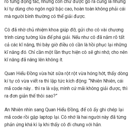
rõ từng động tác, những con chữ được gõ ra cũng là những
kí tự dùng cho ngôn ngữ bậc cao, hoàn toàn không phải cái
mà người bình thường có thể giải được.
Cô đã nhờ chủ nhiệm khoa giúp đỡ, gửi cho cô vài chương
trình cùng tường lửa để phá giải. Nếu như cô đã nắm rõ tất
cả các kĩ năng, thì bây giờ điều cô cần là hồi phục lại những
kĩ năng đó. Chỉ cần một lần thực hiện cô sẽ ghi nhớ, cho nên
kĩ năng đã nâng lên không ít.
Quan Hiểu Đồng vừa hút sữa rột rột vừa hóng hớt, thấy dòng
kí tự cô vừa viết ra thì lập tức kích động: “Nhiên Nhiên, cái
mã code này… thì ra là vậy, mình cứ mãi không giải được, thì
ra đơn giản thế thôi sao?”
An Nhiên nhìn sang Quan Hiểu Đồng, để cô ấy ghi chép lại
mã code rồi gập laptop lại. Cô nhớ là hai người này đã từng
phản ứng khá kì lạ khi thấy cô đi chung với hắn.