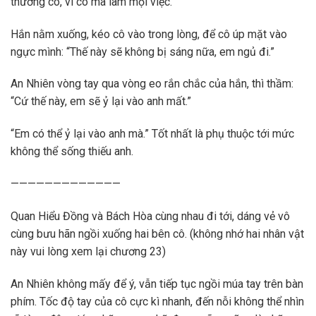
thương cô, vì cô mà làm mọi việc.
Hắn nằm xuống, kéo cô vào trong lòng, để cô úp mặt vào
ngực mình: “Thế này sẽ không bị sáng nữa, em ngủ đi.”
An Nhiên vòng tay qua vòng eo rắn chắc của hắn, thì thầm:
“Cứ thế này, em sẽ ỷ lại vào anh mất.”
“Em có thể ỷ lại vào anh mà.” Tốt nhất là phụ thuộc tới mức
không thể sống thiếu anh.
—————————————
Quan Hiểu Đồng và Bách Hòa cùng nhau đi tới, dáng vẻ vô
cùng bưu hãn ngồi xuống hai bên cô. (không nhớ hai nhân vật
này vui lòng xem lại chương 23)
An Nhiên không mấy để ý, vẫn tiếp tục ngồi múa tay trên bàn
phím. Tốc độ tay của cô cực kì nhanh, đến nỗi không thể nhìn