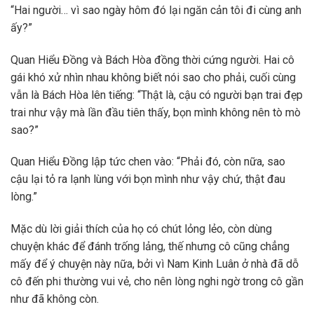
“Hai người… vì sao ngày hôm đó lại ngăn cản tôi đi cùng anh
ấy?”
Quan Hiểu Đồng và Bách Hòa đồng thời cứng người. Hai cô
gái khó xử nhìn nhau không biết nói sao cho phải, cuối cùng
vẫn là Bách Hòa lên tiếng: “Thật là, cậu có người bạn trai đẹp
trai như vậy mà lần đầu tiên thấy, bọn mình không nên tò mò
sao?”
Quan Hiểu Đồng lập tức chen vào: “Phải đó, còn nữa, sao
cậu lại tỏ ra lạnh lùng với bọn mình như vậy chứ, thật đau
lòng.”
Mặc dù lời giải thích của họ có chút lỏng lẻo, còn dùng
chuyện khác để đánh trống lảng, thế nhưng cô cũng chẳng
mấy để ý chuyện này nữa, bởi vì Nam Kinh Luân ở nhà đã dỗ
cô đến phi thường vui vẻ, cho nên lòng nghi ngờ trong cô gần
như đã không còn.