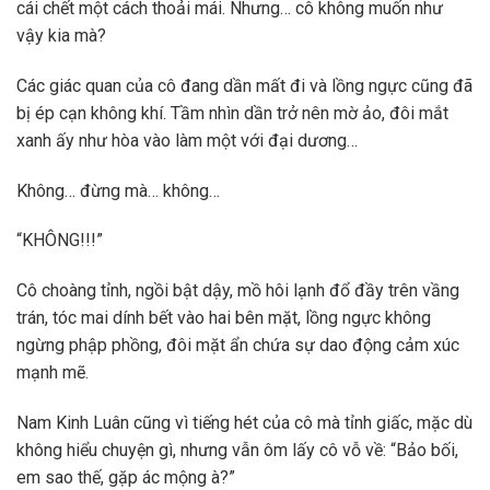
cái chết một cách thoải mái. Nhưng… cô không muốn như
vậy kia mà?
Các giác quan của cô đang dần mất đi và lồng ngực cũng đã
bị ép cạn không khí. Tầm nhìn dần trở nên mờ ảo, đôi mắt
xanh ấy như hòa vào làm một với đại dương…
Không… đừng mà… không…
“KHÔNG!!!”
Cô choàng tỉnh, ngồi bật dậy, mồ hôi lạnh đổ đầy trên vầng
trán, tóc mai dính bết vào hai bên mặt, lồng ngực không
ngừng phập phồng, đôi mặt ẩn chứa sự dao động cảm xúc
mạnh mẽ.
Nam Kinh Luân cũng vì tiếng hét của cô mà tỉnh giấc, mặc dù
không hiểu chuyện gì, nhưng vẫn ôm lấy cô vỗ về: “Bảo bối,
em sao thế, gặp ác mộng à?”