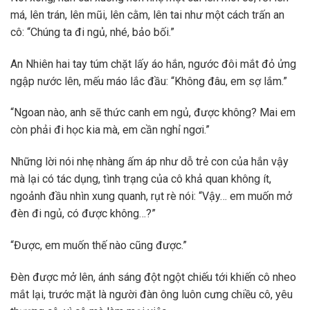
má, lên trán, lên mũi, lên cằm, lên tai như một cách trấn an
cô: “Chúng ta đi ngủ, nhé, bảo bối.”
An Nhiên hai tay túm chặt lấy áo hắn, ngước đôi mắt đỏ ửng
ngập nước lên, mếu máo lắc đầu: “Không đâu, em sợ lắm.”
“Ngoan nào, anh sẽ thức canh em ngủ, được không? Mai em
còn phải đi học kia mà, em cần nghỉ ngơi.”
Những lời nói nhẹ nhàng ấm áp như dỗ trẻ con của hắn vậy
mà lại có tác dụng, tình trạng của cô khả quan không ít,
ngoảnh đầu nhìn xung quanh, rụt rè nói: “Vậy… em muốn mở
đèn đi ngủ, có được không…?”
“Được, em muốn thế nào cũng được.”
Đèn được mở lên, ánh sáng đột ngột chiếu tới khiến cô nheo
mắt lại, trước mặt là người đàn ông luôn cưng chiều cô, yêu