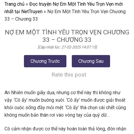
Trang chủ
»
Đọc truyện Nợ Em Một Tình Yêu Trọn Vẹn mới
nhất tại NetTruyen
»
Nợ Em Một Tình Yêu Trọn Vẹn Chương
33 – Chương 33
NỢ EM MỘT TÌNH YÊU TRỌN VẸN CHƯƠNG
33 – CHƯƠNG 33
[Cập nhật lúc: 27-02-2025 14:07:15]
Chương Trước
Chương Sau
Rate this post
An Nhiên muốn giãy dụa, nhưng cơ thể này thì không như
vậy. ‘Cô ấy’ muốn buông xuôi. ‘Cô ấy’ muốn được giải thoát
khỏi cuộc sống đầy mỏi mệt. ‘Cô ấy’ thà chọn cái chết cũng
không muốn bản thân rơi vào vòng tay của quỷ dữ…
Cô cảm nhận được cơ thể này hoàn toàn thả lỏng, đón nhận