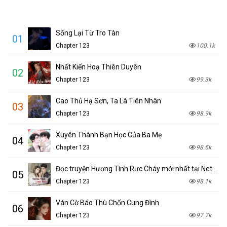
Sống Lại Từ Tro Tàn
01
Chapter 123
100.1k
Nhất Kiến Hoạ Thiên Duyên
02
Chapter 123
99.3k
Cao Thủ Hạ Sơn, Ta Là Tiên Nhân
03
Chapter 123
98.9k
Xuyên Thành Bạn Học Của Ba Mẹ
04
Chapter 123
98.5k
Đọc truyện Hương Tình Rực Cháy mới nhất tại NetTruyen
05
Chapter 123
98.1k
Ván Cờ Báo Thù Chốn Cung Đình
06
Chapter 123
97.7k