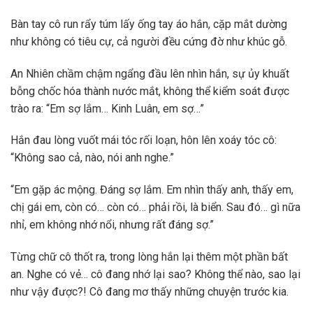
Bàn tay cô run rẩy túm lấy ống tay áo hắn, cặp mắt dường
như không có tiêu cự, cả người đều cứng đờ như khúc gỗ.
An Nhiên chầm chậm ngẩng đầu lên nhìn hắn, sự ủy khuất
bỗng chốc hóa thành nước mắt, không thể kiểm soát được
trào ra: “Em sợ lắm… Kinh Luân, em sợ…”
Hắn đau lòng vuốt mái tóc rối loạn, hôn lên xoáy tóc cô:
“Không sao cả, nào, nói anh nghe.”
“Em gặp ác mộng. Đáng sợ lắm. Em nhìn thấy anh, thấy em,
chị gái em, còn có… còn có… phải rồi, là biển. Sau đó… gì nữa
nhỉ, em không nhớ nổi, nhưng rất đáng sợ.”
Từng chữ cô thốt ra, trong lòng hắn lại thêm một phần bất
an. Nghe có vẻ… cô đang nhớ lại sao? Không thể nào, sao lại
như vậy được?! Cô đang mơ thấy những chuyện trước kia.