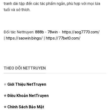
tranh dài tập đến các tác phẩm ngắn, phù hợp với mọi lứa
tuổi và sở thích.
Đối tác Nettruyen:
888b
-
78win
-
https://aog7770.com/
|
https://saowin.bingo/
|
https://77bet0.com/
THEO DÕI NETTRUYEN
⭐️
Giới Thiệu NetTruyen
⭐️
Điều Khoản NetTruyen
⭐️
Chính Sách Bảo Mật