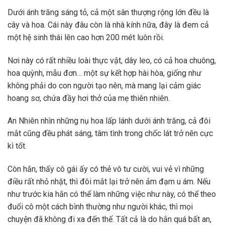
Dưới ánh trăng sáng tỏ, cả một sân thượng rộng lớn đều là
cây và hoa. Cái này đâu còn là nhà kính nữa, đây là đem cả
một hệ sinh thái lên cao hơn 200 mét luôn rồi.
Nơi này có rất nhiều loài thực vật, dây leo, có cả hoa chuông,
hoa quỳnh, mẫu đơn… một sự kết hợp hài hòa, giống như
không phải do con người tạo nên, mà mang lại cảm giác
hoang sơ, chứa đầy hơi thở của mẹ thiên nhiên.
An Nhiên nhìn những nụ hoa lấp lánh dưới ánh trăng, cả đôi
mắt cũng đều phát sáng, tâm tình trong chốc lát trở nên cực
kì tốt.
Còn hắn, thấy cô gái ấy có thẻ vô tư cười, vui vẻ vì những
điều rất nhỏ nhặt, thì đôi mắt lại trở nên ảm đạm u ám. Nếu
như trước kia hắn có thể làm những việc như này, có thể theo
đuổi cô một cách bình thường như người khác, thì mọi
chuyện đã không đi xa đến thế. Tất cả là do hắn quá bất an,