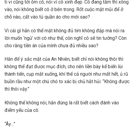
ti vi cũng tới ôm cô, nói vì cô xinh đẹp. Cô đang tắm thì xông
vào, nói không biết cô ở bên trong. Rốt cuộc mặt mũi để ở
chỗ nào, cất vào tủ quần áo cho mới sao?
Vì cái gì hắn có thể mặt không đủ tim không đập mà nói ra
lời muốn ‘ngủ’ với cô như thế, còn nghĩ cô sẽ tin tưởng? Còn
cho rằng tiền án của mình chưa đủ nhiều sao?
Hắn để ý sắc mặt của An Nhiên, biết chỉ nói không thôi thì
không thể đạt được mục đích, cho nên liền bày kế biến lùi
thành tiến, cụp mắt xuống, khí thế cả người như mất hết, ủ rũ
buồn rầu như một chú chó to xác bị chủ hắt hủi: “Không được
thì thôi vậy.”
Không thể không nói, hắn đúng là rất biết cách đánh vào
điểm yếu của cô.
“Ây…”