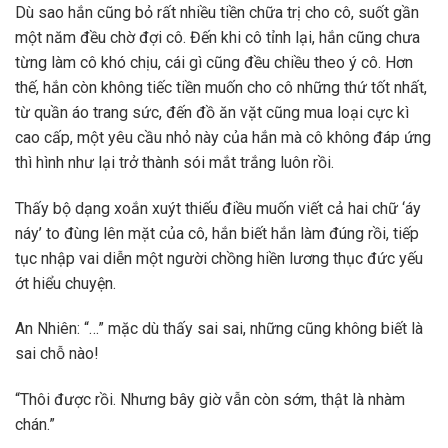
Dù sao hắn cũng bỏ rất nhiều tiền chữa trị cho cô, suốt gần
một năm đều chờ đợi cô. Đến khi cô tỉnh lại, hắn cũng chưa
từng làm cô khó chịu, cái gì cũng đều chiều theo ý cô. Hơn
thế, hắn còn không tiếc tiền muốn cho cô những thứ tốt nhất,
từ quần áo trang sức, đến đồ ăn vặt cũng mua loại cực kì
cao cấp, một yêu cầu nhỏ này của hắn mà cô không đáp ứng
thì hình như lại trở thành sói mắt trắng luôn rồi.
Thấy bộ dạng xoắn xuýt thiếu điều muốn viết cả hai chữ ‘áy
náy’ to đùng lên mặt của cô, hắn biết hắn làm đúng rồi, tiếp
tục nhập vai diễn một người chồng hiền lương thục đức yếu
ớt hiểu chuyện.
An Nhiên: “…” mặc dù thấy sai sai, những cũng không biết là
sai chỗ nào!
“Thôi được rồi. Nhưng bây giờ vẫn còn sớm, thật là nhàm
chán.”