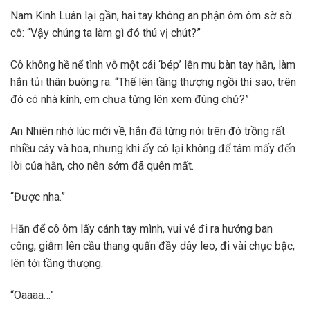
Nam Kinh Luân lại gần, hai tay không an phận ôm ôm sờ sờ
cô: “Vậy chúng ta làm gì đó thú vị chút?”
Cô không hề nể tình vỗ một cái ‘bép’ lên mu bàn tay hắn, làm
hắn tủi thân buông ra: “Thế lên tầng thượng ngồi thì sao, trên
đó có nhà kính, em chưa từng lên xem đúng chứ?”
An Nhiên nhớ lúc mới về, hắn đã từng nói trên đó trồng rất
nhiều cây và hoa, nhưng khi ấy cô lại không để tâm mấy đến
lời của hắn, cho nên sớm đã quên mất.
“Được nha.”
Hắn để cô ôm lấy cánh tay mình, vui vẻ đi ra hướng ban
công, giẫm lên cầu thang quấn đầy dây leo, đi vài chục bậc,
lên tới tầng thượng.
“Oaaaa…”