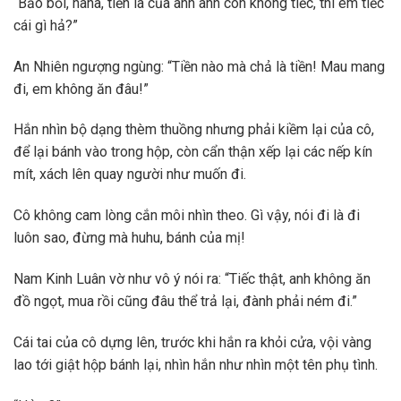
“Bảo bối, haha, tiền là của anh anh còn không tiếc, thì em tiếc
cái gì hả?”
An Nhiên ngượng ngùng: “Tiền nào mà chả là tiền! Mau mang
đi, em không ăn đâu!”
Hắn nhìn bộ dạng thèm thuồng nhưng phải kiềm lại của cô,
để lại bánh vào trong hộp, còn cẩn thận xếp lại các nếp kín
mít, xách lên quay người như muốn đi.
Cô không cam lòng cắn môi nhìn theo. Gì vậy, nói đi là đi
luôn sao, đừng mà huhu, bánh của mị!
Nam Kinh Luân vờ như vô ý nói ra: “Tiếc thật, anh không ăn
đồ ngọt, mua rồi cũng đâu thể trả lại, đành phải ném đi.”
Cái tai của cô dựng lên, trước khi hắn ra khỏi cửa, vội vàng
lao tới giật hộp bánh lại, nhìn hắn như nhìn một tên phụ tình.