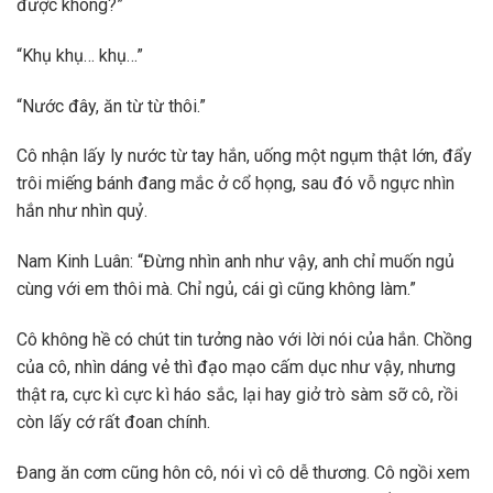
được không?”
“Khụ khụ… khụ…”
“Nước đây, ăn từ từ thôi.”
Cô nhận lấy ly nước từ tay hắn, uống một ngụm thật lớn, đẩy
trôi miếng bánh đang mắc ở cổ họng, sau đó vỗ ngực nhìn
hắn như nhìn quỷ.
Nam Kinh Luân: “Đừng nhìn anh như vậy, anh chỉ muốn ngủ
cùng với em thôi mà. Chỉ ngủ, cái gì cũng không làm.”
Cô không hề có chút tin tưởng nào với lời nói của hắn. Chồng
của cô, nhìn dáng vẻ thì đạo mạo cấm dục như vậy, nhưng
thật ra, cực kì cực kì háo sắc, lại hay giở trò sàm sỡ cô, rồi
còn lấy cớ rất đoan chính.
Đang ăn cơm cũng hôn cô, nói vì cô dễ thương. Cô ngồi xem