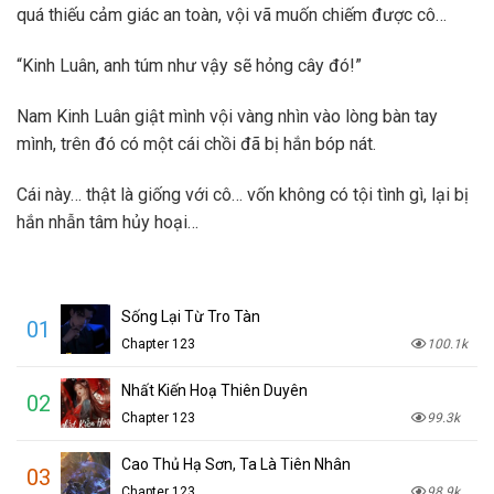
quá thiếu cảm giác an toàn, vội vã muốn chiếm được cô…
“Kinh Luân, anh túm như vậy sẽ hỏng cây đó!”
Nam Kinh Luân giật mình vội vàng nhìn vào lòng bàn tay
mình, trên đó có một cái chồi đã bị hắn bóp nát.
Cái này… thật là giống với cô… vốn không có tội tình gì, lại bị
hắn nhẫn tâm hủy hoại…
Sống Lại Từ Tro Tàn
01
Chapter 123
100.1k
Nhất Kiến Hoạ Thiên Duyên
02
Chapter 123
99.3k
Cao Thủ Hạ Sơn, Ta Là Tiên Nhân
03
Chapter 123
98.9k