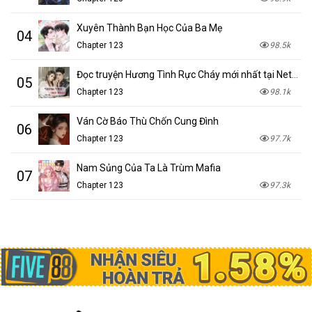
Xuyên Thành Bạn Học Của Ba Mẹ
04
Chapter 123
98.5k
Đọc truyện Hương Tình Rực Cháy mới nhất tại NetTruyen
05
Chapter 123
98.1k
Ván Cờ Báo Thù Chốn Cung Đình
06
Chapter 123
97.7k
Nam Sủng Của Ta Là Trùm Mafia
07
Chapter 123
97.3k