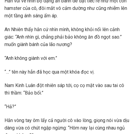
Hắn vui vẻ nhìn bộ dạng ăn bánh dè dặt tiếc rẻ như một con
hamster của cô, đôi mắt vô cảm dường như cũng nhiễm lên
một tầng ánh sáng ấm áp.
An Nhiên thấy hắn cứ nhìn mình, không khỏi nổi lên cảnh
giác: “Anh nhìn gì, chẳng phải bảo không ăn đồ ngọt sao.”
muốn giành bánh của lão nương?
“Anh không giành với em.”
“…” tên này hẳn đã học qua một khóa đọc vị.
Nam Kinh Luân đột nhiên sáp tới, cọ cọ mặt vào sau tai cô
thì thầm: “Bảo bối.”
“Hả?”
Hắn vòng tay ôm lấy cả người cô vào lòng, giọng nói vừa dịu
dàng vừa có chút ngập ngừng: “Hôm nay lại cùng nhau ngủ