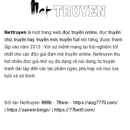
Nettruyen
là một trang web
đọc truyện onlin
e, đọc
truyện
chữ
,
truyện hay
,
truyện mới
,
truyện full
nổi tiếng, được thành
lập vào năm 2013 . Với sứ mệnh mang lại trải nghiệm tốt
nhất cho các độc giả đam mê truyện online. Nettruyen thu
hút nhiều độc giả nhờ sự đa dạng về nội dung, từ truyện
tranh dài tập đến các tác phẩm ngắn, phù hợp với mọi lứa
tuổi và sở thích.
Đối tác Nettruyen:
888b
-
78win
-
https://aog7770.com/
|
https://saowin.bingo/
|
https://77bet0.com/