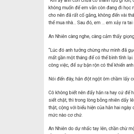
“Khi ấy anh còn chưa có thành tựu gì lớn
không muốn để em vẫn còn đang đi học mà 
cho nên đã rất cố gắng, không đến vài thá
thể mua nhà… Sau đó, em … em xảy ra tai
An Nhiên càng nghe, càng cảm thấy giọng
“Lúc đó anh tưởng chừng như mình đã gục 
mất gần một tháng để có thể bình tĩnh lạ
công việc, để sự bận rộn có thể khiến anh 
Nói đến đây, hắn đột ngột ôm chầm lấy cô,
Cô không biết nên đẩy hắn ra hay cứ để h
siết chặt, thì trong lòng bỗng nhiên dấy 
thật, cộng với biểu hiện của hắn hai ngày 
mức nào cơ chứ.
An Nhiên do dự nhấc tay lên, chần chừ mộ