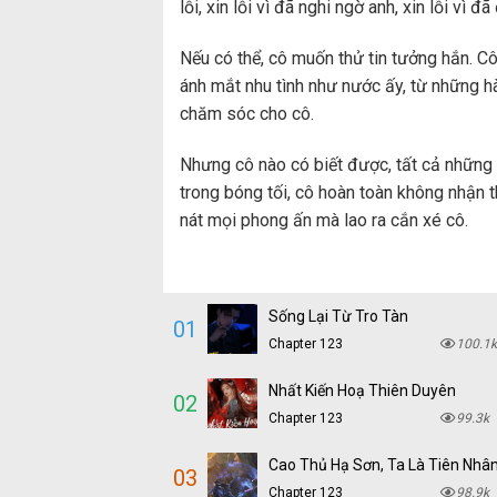
lỗi, xin lỗi vì đã nghi ngờ anh, xin lỗi vì đ
Nếu có thể, cô muốn thử tin tưởng hắn. 
ánh mắt nhu tình như nước ấy, từ những 
chăm sóc cho cô.
Nhưng cô nào có biết được, tất cả những 
trong bóng tối, cô hoàn toàn không nhận t
nát mọi phong ấn mà lao ra cắn xé cô.
Sống Lại Từ Tro Tàn
01
Chapter 123
100.1k
Nhất Kiến Hoạ Thiên Duyên
02
Chapter 123
99.3k
Cao Thủ Hạ Sơn, Ta Là Tiên Nhâ
03
Chapter 123
98.9k