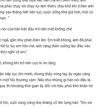
, cho nên sống đều dựa vào tiền mà em đem theo, anh
phải chạy tới chạy lui làm thêm, chịu khổ khi ở bên anh
ng sau thăng tiến liên tục, cuộc sống khá giả hơn, mới có
 nạn…”
 nói của hắn bắt đầu trở nên mất khống chế.
ngã, gần như phát điên lên. Em biết không, anh đã phải
i. Kể từ lúc em hôn mê, anh càng điên cuồng lao đầu vào
thôi nghĩ về em.”
 không khí trở nên cực kì im lặng.
ắn tiếp tục ôm mình, nhưng thấy vòng tay ấy ngày càng
lên một hồi thương cảm. Nếu như những gì hắn nói đều là
qua, thì khoảng thời gian ấy đối với hắn, phải khó khăn tới
t hồi, cuối cùng cũng nhẹ nhàng vỗ lên lưng hắn: “Em xin