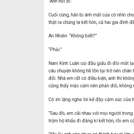
“Anh nói đi.”
Cuối cùng, hắn bị ánh mắt của cô nhìn ch
thật ra chúng ta kết hôn, cả hai gia đình 
An Nhiên: “Không biết?”
“Phải.”
Nam Kinh Luân cúi đầu giấu đi đôi mắt l
câu chuyện không hề tồn tại trở nên chân
đối. Nhà em rất có điều kiện, anh thì kh
cũng thấy mặc cảm nên phản đối, không m
Cô im lặng nghe lời kể đầy cảm xúc của h
“Sau đó, em cãi nhau với mọi người trong 
trộm hộ khẩu đi đăng kí kết hôn, rồi em 