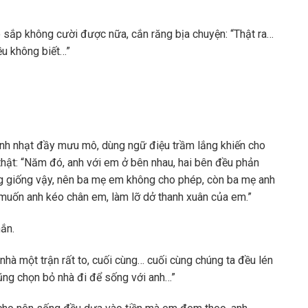
o sắp không cười được nữa, cắn răng bịa chuyện: “Thật ra…
đều không biết…”
ạnh nhạt đầy mưu mô, dùng ngữ điệu trầm lắng khiến cho
 thật: “Năm đó, anh với em ở bên nhau, hai bên đều phản
ông giống vậy, nên ba mẹ em không cho phép, còn ba mẹ anh
uốn anh kéo chân em, làm lỡ dở thanh xuân của em.”
ắn.
nhà một trận rất to, cuối cùng… cuối cùng chúng ta đều lén
cũng chọn bỏ nhà đi để sống với anh…”