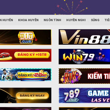
N HUYỄN
KHOA HUYỄN
NGÔN TÌNH
HUYỀN NGHI
SỦNG
TIÊ