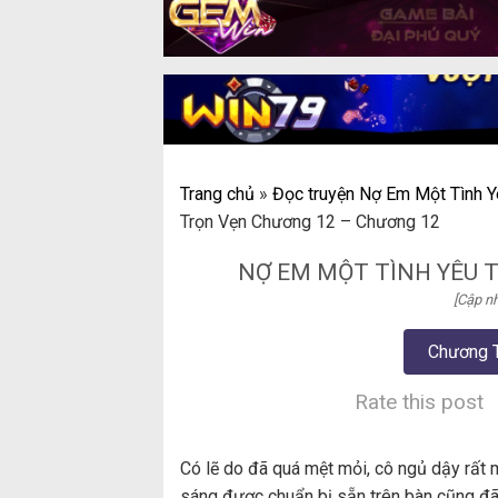
Trang chủ
»
Đọc truyện Nợ Em Một Tình Y
Trọn Vẹn Chương 12 – Chương 12
NỢ EM MỘT TÌNH YÊU 
[Cập nh
Chương 
Rate this post
Có lẽ do đã quá mệt mỏi, cô ngủ dậy rất 
sáng được chuẩn bị sẵn trên bàn cũng đã