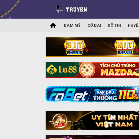
ĐAM MỸ
CỔ ĐẠI
ĐÔ THỊ
HUYỀ