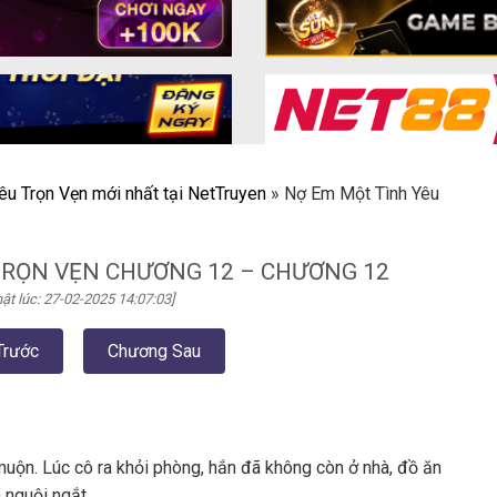
êu Trọn Vẹn mới nhất tại NetTruyen
»
Nợ Em Một Tình Yêu
TRỌN VẸN CHƯƠNG 12 – CHƯƠNG 12
ật lúc: 27-02-2025 14:07:03]
Trước
Chương Sau
muộn. Lúc cô ra khỏi phòng, hắn đã không còn ở nhà, đồ ăn
 nguội ngắt.