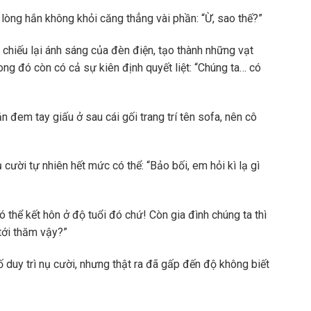
 lòng hắn không khỏi căng thẳng vài phần: “Ừ, sao thế?”
chiếu lại ánh sáng của đèn điện, tạo thành những vạt
ong đó còn có cả sự kiên định quyết liệt: “Chúng ta… có
ắn đem tay giấu ở sau cái gối trang trí tên sofa, nên cô
ười tự nhiên hết mức có thể: “Bảo bối, em hỏi kì lạ gì
 thể kết hôn ở độ tuổi đó chứ! Còn gia đình chúng ta thì
 tới thăm vậy?”
 duy trì nụ cười, nhưng thật ra đã gấp đến độ không biết