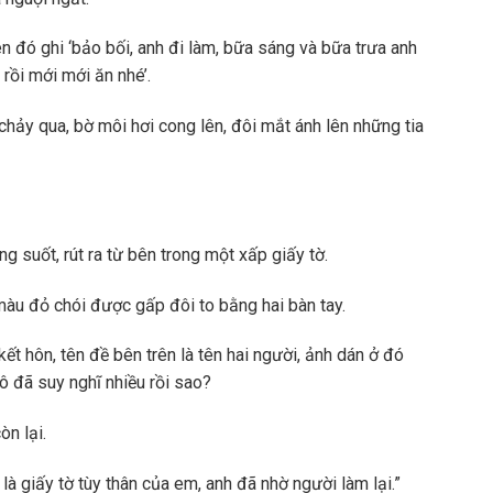
ên đó ghi ‘bảo bối, anh đi làm, bữa sáng và bữa trưa anh
 rồi mới mới ăn nhé’.
ảy qua, bờ môi hơi cong lên, đôi mắt ánh lên những tia
g suốt, rút ra từ bên trong một xấp giấy tờ.
 màu đỏ chói được gấp đôi to bằng hai bàn tay.
kết hôn, tên đề bên trên là tên hai người, ảnh dán ở đó
cô đã suy nghĩ nhiều rồi sao?
òn lại.
là giấy tờ tùy thân của em, anh đã nhờ người làm lại.”