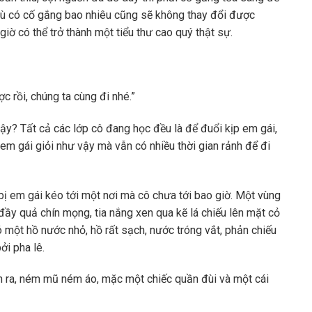
 dù có cố gắng bao nhiêu cũng sẽ không thay đổi được
ờ có thể trở thành một tiểu thư cao quý thật sự.
ợc rồi, chúng ta cùng đi nhé.”
vậy? Tất cả các lớp cô đang học đều là để đuổi kịp em gái,
m gái giỏi như vậy mà vẫn có nhiều thời gian rảnh để đi
bị em gái kéo tới một nơi mà cô chưa tới bao giờ. Một vùng
ó đầy quả chín mọng, tia nắng xen qua kẽ lá chiếu lên mặt cỏ
ó một hồ nước nhỏ, hồ rất sạch, nước tróng vắt, phản chiếu
ởi pha lê.
nh ra, ném mũ ném áo, mặc một chiếc quần đùi và một cái