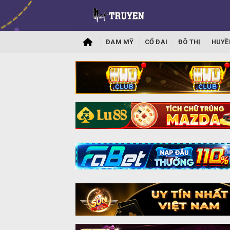
ĐAM MỸ
CỔ ĐẠI
ĐÔ THỊ
HUYỀ