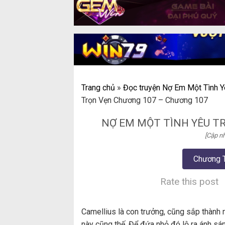
Trang chủ
»
Đọc truyện Nợ Em Một Tình Y
Trọn Vẹn Chương 107 – Chương 107
NỢ EM MỘT TÌNH YÊU T
[Cập nh
Chương 
Rate this post
Camellius là con trưởng, cũng sắp thành n
này cũng thế. Để đứa nhỏ đó lộ ra ánh sá