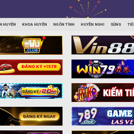
N HUYỄN
KHOA HUYỄN
NGÔN TÌNH
HUYỀN NGHI
SỦNG
TIÊ