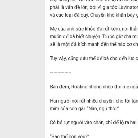
phải là vấn đề lớn, bởi vì gia tộc Lavins
và các loại đá quý. Chuyện khó khăn bây g
Mẹ của anh sức khỏe đã rất kém, nói thẳn
muốn để bà biết chuyện. Trước giờ cha mẹ 
sẽ là một đả kích mạnh đến thế nào cơ c
Tuy vậy, cũng đâu thể để bà cho đến lúc c
—————–
Ban đêm, Rosline nhõng nhẽo đòi mẹ ngủ
Hai người nói rất nhiều chuyện, cho tới
mĩm của con gái: “Nào, ngủ thôi.”
Cô bé rụt người vào chăn, chỉ để lộ ra ha
“Sao thế con yêu?”