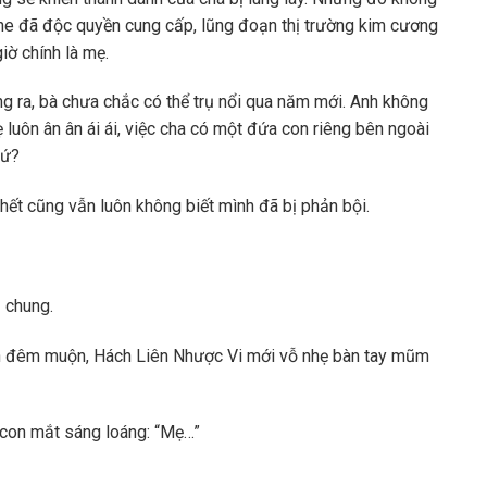
tone đã độc quyền cung cấp, lũng đoạn thị trường kim cương
iờ chính là mẹ.
g ra, bà chưa chắc có thể trụ nổi qua năm mới. Anh không
luôn ân ân ái ái, việc cha có một đứa con riêng bên ngoài
hứ?
hết cũng vẫn luôn không biết mình đã bị phản bội.
 chung.
 tận đêm muộn, Hách Liên Nhược Vi mới vỗ nhẹ bàn tay mũm
i con mắt sáng loáng: “Mẹ…”