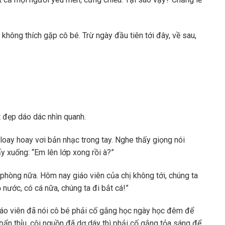
không thích gặp cô bé. Trừ ngày đầu tiên tới đây, về sau,
 đẹp dáo dác nhìn quanh.
oay hoay vơi bản nhạc trong tay. Nghe thấy giọng nói
 xuống: “Em lên lớp xong rồi à?”
 phòng nữa. Hôm nay giáo viên của chị không tới, chúng ta
nước, có cá nữa, chúng ta đi bắt cá!”
iáo viên đã nói cô bé phải cố gắng học ngày học đêm để
 bẩn thỉu, cội nguồn đã dơ dáy thì phải cố gắng tỏa sáng để