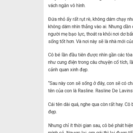
vách ngăn vô hình.
Đứa nhỏ ấy rất rụt rè, không dám chạy n
không dám nhìn thẳng vào ai. Nhưng dần dầ
người mẹ bạo lực, thoát ra khỏi nơi dơ b
sống tốt hơn. Và nơi này sẽ là nhà mới của
Cô bé lần đầu tiên được nhìn gần các tòa
như cung điện trong câu chuyện cổ tích, l
cảnh quan xinh đẹp.
“Sau này con sẽ sống ở đây, con sẽ có cha,
tên của con là Rasline. Rasline De Lavins
Cái tên dài quá, nghe qua còn rất hay. Cô
đẹp.
Nhưng chỉ ít thời gian sau, cô bé phát hiệ
mình cả. Ngược lại, em gái thì lại được t