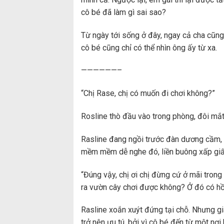
cô bé đã làm gì sai sao?
Từ ngày tới sống ở đây, ngay cả cha cũng 
cô bé cũng chỉ có thể nhìn ông ấy từ xa.
——————–
“Chị Rase, chị có muốn đi chơi không?”
Rosline thò đầu vào trong phòng, đôi mắt
Rasline đang ngồi trước đàn dương cầm, l
mềm mềm dễ nghe đó, liền buông xấp giấy
“Đúng vậy, chị ơi chị đừng cứ ở mãi trong
ra vườn cây chơi được không? Ở đó có hồ 
Rasline xoắn xuýt đứng tại chỗ. Nhưng g
trở nên ưu tú, bởi vì cô bé đến từ một nơi