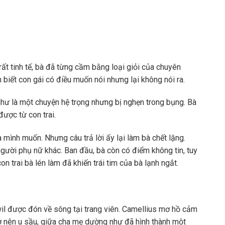
ất tinh tế, bà đã từng cầm bằng loại giỏi của chuyên
 biết con gái có điều muốn nói nhưng lại không nói ra.
 như là một chuyện hệ trọng nhưng bị nghẹn trong bụng. Bà
ược từ con trai.
mình muốn. Nhưng câu trả lời ấy lại làm bà chết lặng.
ười phụ nữ khác. Ban đầu, bà còn có điểm không tin, tuy
n trai bà lén làm đã khiến trái tim của bà lạnh ngắt.
wil được đón về sông tại trang viên. Camellius mơ hồ cảm
ở nên u sầu, giữa cha mẹ dường như đã hình thành một