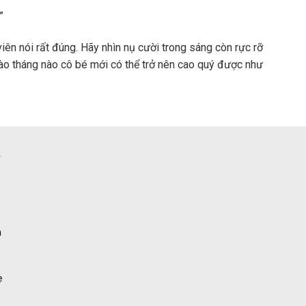
”
viên nói rất đúng. Hãy nhìn nụ cười trong sáng còn rực rỡ
ào tháng nào cô bé mới có thể trở nên cao quý được như
n
ẹ