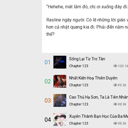
“Hehehe, mát lắm đó, chị ơi xuống đây đi.
Rasline ngây người. Có lẽ những lời giáo 
hơn cả nhật quang kia đi. Phải đến năm n
thế?
Sống Lại Từ Tro Tàn
01
Chapter 123
100.1k
Nhất Kiến Hoạ Thiên Duyên
02
Chapter 123
99.3k
Cao Thủ Hạ Sơn, Ta Là Tiên Nhâ
03
Chapter 123
98.9k
Xuyên Thành Bạn Học Của Ba M
04
Chapter 123
98.5k