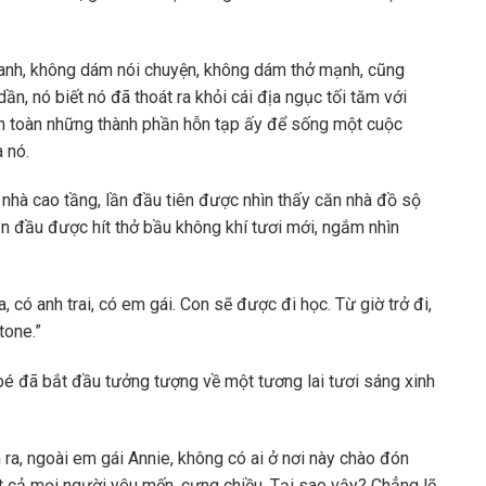
hanh, không dám nói chuyện, không dám thở mạnh, cũng
n, nó biết nó đã thoát ra khỏi cái địa ngục tối tăm với
ẩn toàn những thành phần hỗn tạp ấy để sống một cuộc
 nó.
 nhà cao tầng, lần đầu tiên được nhìn thấy căn nhà đồ sộ
ần đầu được hít thở bầu không khí tươi mới, ngắm nhìn
 có anh trai, có em gái. Con sẽ được đi học. Từ giờ trở đi,
tone.”
 bé đã bắt đầu tưởng tượng về một tương lai tươi sáng xinh
n ra, ngoài em gái Annie, không có ai ở nơi này chào đón
ất cả mọi người yêu mến, cưng chiều. Tại sao vậy? Chẳng lẽ