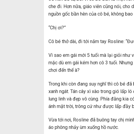
che đi. Hơn nữa, giáo viên cũng nói, cho
nguồn gốc bần hèn của cô bé, không bao gi
“Chị ơi?”
Cô bé thở dài, đi tới nắm tay Rosline: “Đư
Vì sao em gái mới 5 tuổi mà lại giỏi như 
mặc dù em gái kém hơn cô 3 tuổi. Nhưng e
chơi đến thế à?
Trong khi còn đang suy nghĩ thì cô bé đã 
xanh ngát. Tán cây xì xào trong gió lấp l
lung linh và đẹp vô cùng. Phía đằng kia c
ánh mặt trời, trông cứ như được lấp đầy b
Vừa tới nơi, Rosline đã buông tay chị mì
áo phông nhảy ùm xuống hồ nước.