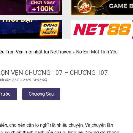
êu Trọn Vẹn mới nhất tại NetTruyen
»
Nợ Em Một Tình Yêu
RỌN VẸN CHƯƠNG 107 – CHƯƠNG 107
ật lúc: 27-02-2025 14:07:00]
Trước
Chương Sau
iên, cho nên cần lo nghĩ rất nhiều chuyện. Và chuyện lần
ng sẽ khiến thanh danh của cha bị lung lay. Nhưng đó không