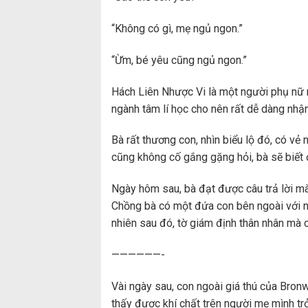
“Không có gì, mẹ ngủ ngon.”
“Ừm, bé yêu cũng ngủ ngon.”
Hách Liên Nhược Vi là một người phụ nữ r
ngành tâm lí học cho nên rất dễ dàng nhận
Bà rất thương con, nhìn biểu lộ đó, có vẻ
cũng không cố gắng gặng hỏi, bà sẽ biết đ
Ngày hôm sau, bà đạt được câu trả lời mà 
Chồng bà có một đứa con bên ngoài với ng
nhiên sau đó, tờ giám định thân nhân mà co
——————-
Vài ngày sau, con ngoài giá thú của Bron
thấy được khí chất trên người mẹ mình tr