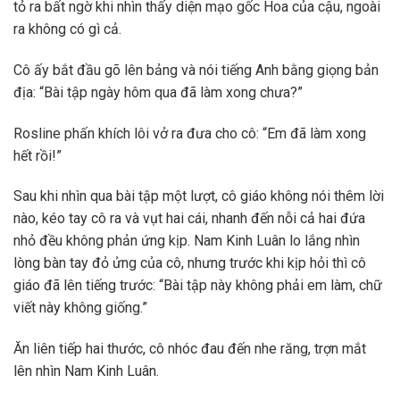
tỏ ra bất ngờ khi nhìn thấy diện mạo gốc Hoa của cậu, ngoài
ra không có gì cả.
Cô ấy bắt đầu gõ lên bảng và nói tiếng Anh bằng giọng bản
địa: “Bài tập ngày hôm qua đã làm xong chưa?”
Rosline phấn khích lôi vở ra đưa cho cô: “Em đã làm xong
hết rồi!”
Sau khi nhìn qua bài tập một lượt, cô giáo không nói thêm lời
nào, kéo tay cô ra và vụt hai cái, nhanh đến nỗi cả hai đứa
nhỏ đều không phản ứng kịp. Nam Kinh Luân lo lắng nhìn
lòng bàn tay đỏ ửng của cô, nhưng trước khi kịp hỏi thì cô
giáo đã lên tiếng trước: “Bài tập này không phải em làm, chữ
viết này không giống.”
Ăn liên tiếp hai thước, cô nhóc đau đến nhe răng, trợn mắt
lên nhìn Nam Kinh Luân.