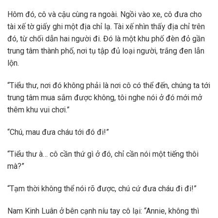
Hôm đó, cô và cậu cùng ra ngoài. Ngồi vào xe, cô đưa cho
tài xế tờ giấy ghi một địa chỉ lạ. Tài xế nhìn thấy địa chỉ trên
đó, từ chối dẫn hai người đi. Đó là một khu phố đèn đỏ gần
trung tâm thành phố, nơi tụ tập đủ loại người, trắng đen lẫn
lộn.
“Tiểu thư, nơi đó không phải là nơi cô có thể đến, chúng ta tới
trung tâm mua sắm được không, tôi nghe nói ở đó mới mở
thêm khu vui chơi.”
“Chú, mau đưa cháu tới đó đi!”
“Tiểu thư à… cô cần thứ gì ở đó, chỉ cần nói một tiếng thôi
mà?”
“Tạm thời không thể nói rõ được, chú cứ đưa cháu đi đi!”
Nam Kinh Luân ở bên cạnh níu tay cô lại: “Annie, không thì