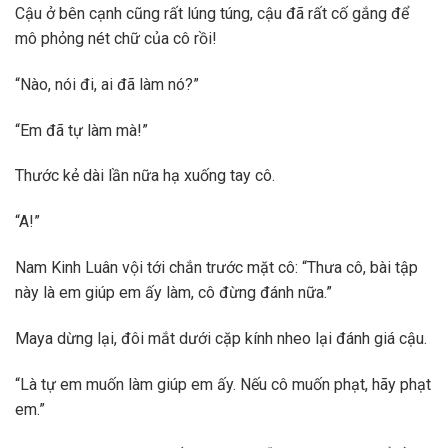
Cậu ở bên cạnh cũng rất lúng túng, cậu đã rất cố gắng để
mô phỏng nét chữ của cô rồi!
“Nào, nói đi, ai đã làm nó?”
“Em đã tự làm mà!”
Thước kẻ dài lần nữa hạ xuống tay cô.
“A!”
Nam Kinh Luân vội tới chắn trước mặt cô: “Thưa cô, bài tập
này là em giúp em ấy làm, cô đừng đánh nữa.”
Maya dừng lại, đôi mắt dưới cặp kính nheo lại đánh giá cậu.
“Là tự em muốn làm giúp em ấy. Nếu cô muốn phạt, hãy phạt
em.”