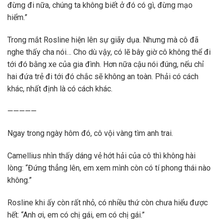
đừng đi nữa, chúng ta không biết ở đó có gì, đừng mạo
hiểm.”
Trong mắt Rosline hiện lên sự giãy dụa. Nhưng mà cô đã
nghe thấy cha nói… Cho dù vậy, có lẽ bây giờ cô không thể đi
tới đó bằng xe của gia đình. Hơn nữa cậu nói đúng, nếu chỉ
hai đứa trẻ đi tới đó chắc sẽ không an toàn. Phải có cách
khác, nhất định là có cách khác.
—————
Ngay trong ngày hôm đó, cô vội vàng tìm anh trai.
Camellius nhìn thấy dáng vẻ hớt hải của cô thì không hài
lòng: “Đứng thẳng lên, em xem mình còn có tí phong thái nào
không.”
Rosline khi ấy còn rất nhỏ, có nhiều thứ còn chưa hiểu được
hết: “Anh ơi, em có chị gái, em có chị gái.”