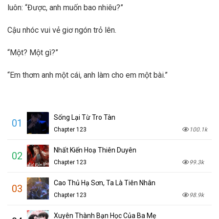
luôn: “Được, anh muốn bao nhiêu?”
Cậu nhóc vui vẻ giơ ngón trỏ lên.
“Một? Một gì?”
“Em thơm anh một cái, anh làm cho em một bài.”
Sống Lại Từ Tro Tàn
01
Chapter 123
100.1k
Nhất Kiến Hoạ Thiên Duyên
02
Chapter 123
99.3k
Cao Thủ Hạ Sơn, Ta Là Tiên Nhân
03
Chapter 123
98.9k
Xuyên Thành Bạn Học Của Ba Mẹ