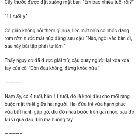
Cây thước được đặt xuống mặt bàn: “Em bao nhiêu tuổi rồi?”
“11 tuổi ạ.”
Cô giáo không hỏi thêm gì nữa, liếc mắt nhìn cô nhóc đang
rơm rớm nước mắt núp đằng sau cậu: “Nào, ngồi vào bàn đi,
sau này bài tập phải tự làm.”
Thấy nguy cơ đã được giải trừ, cậu quay người lại xoa xoa
tay của cô: “Còn đau không, đừng khóc nữa.”
————–
Năm ấy, cô 4 tuổi, hắn 11 tuổi, đó là khởi đầu cho mối ràng
buộc mật thiết giữa hai người. Hai đứa trẻ vừa hạnh phúc
vừa bất hạnh gặp gỡ, dìu đỡ nhau bước trên gai nhọn, sau đó
lại vì quá đau đớn mà buông tay.
————–