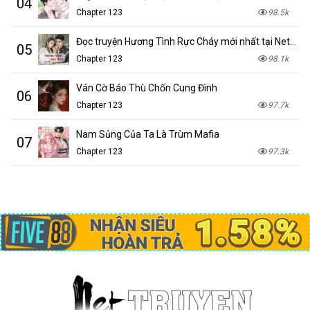
04
Chapter 123
98.5k
Đọc truyện Hương Tình Rực Cháy mới nhất tại NetTruyen
05
Chapter 123
98.1k
Ván Cờ Báo Thù Chốn Cung Đình
06
Chapter 123
97.7k
Nam Sủng Của Ta Là Trùm Mafia
07
Chapter 123
97.3k