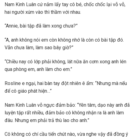
Nam Kinh Luân cứ nắm lấy tay cô bé, chốc chốc lại vỗ vỗ,
hai người xúm vào thì thầm với nhau.
“Annie, bài tập đã làm xong chưa?”
“A, anh không nói em còn không nhớ là còn có bài tập đó.
Vẫn chưa làm, làm sao bây giờ?”
“Chiều nay có lớp phải không, lát nữa ăn cơm xong anh lén
qua phòng em, anh làm cho em.”
Rosline e ngại, hai bàn tay đột nhiên ê ẩm: “Nhưng mà nếu
để cô giáo phát hiện…”
Nam Kinh Luân vỗ ngực đảm bảo: “Yên tâm, dạo này anh đã
luyện tập rất nhiều, đảm bảo cô không nhận ra là anh làm
đâu. Nhưng em phải trả thù lao cho anh.”
Cô không có chí cầu tiến chút nào, vừa nghe vậy đã đồng ý