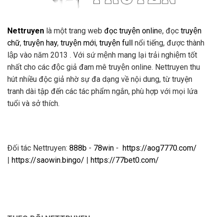
Nettruyen
là một trang web
đọc truyện onlin
e, đọc
truyện
chữ
,
truyện hay
,
truyện mới
,
truyện full
nổi tiếng, được thành
lập vào năm 2013 . Với sứ mệnh mang lại trải nghiệm tốt
nhất cho các độc giả đam mê truyện online. Nettruyen thu
hút nhiều độc giả nhờ sự đa dạng về nội dung, từ truyện
tranh dài tập đến các tác phẩm ngắn, phù hợp với mọi lứa
tuổi và sở thích.
Đối tác Nettruyen:
888b
-
78win
-
https://aog7770.com/
|
https://saowin.bingo/
|
https://77bet0.com/