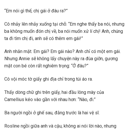
“Em nói gì thế, chị gái ở đâu ra?”
Cô nhảy lên nhảy xuống tại chỗ: “Em nghe thấy ba nói, nhưng
ba không muốn đón chị về, ba nói muốn xử lí chị! Anh, chúng
ta đi tìm chị đi, anh sẽ có thêm em gái!”
Anh nhăn mặt. Em gái? Em gái nào? Anh chỉ có một em gái.
Nhưng Annie sẽ không lấy chuyện này ra đùa giỡn, gương
mặt con bé còn rất nghiêm trọng: “Ở đâu?”
Cô vội móc tờ giấy ghi địa chỉ trong túi áo ra.
Thấy dòng chữ ghi trên giấy, hai đầu lông mày của
Camellius kéo vào gần với nhau hơn: “Nào, đi.”
Ba người ngồi ở ghế sau, đằng trước là hai vệ sĩ.
Rosline ngồi giữa anh và cậu, không ai nói lời nào, nhưng