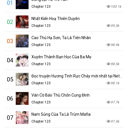
01
Chapter 123
100.1k
Nhất Kiến Hoạ Thiên Duyên
02
Chapter 123
99.3k
Cao Thủ Hạ Sơn, Ta Là Tiên Nhân
03
Chapter 123
98.9k
Xuyên Thành Bạn Học Của Ba Mẹ
04
Chapter 123
98.5k
Đọc truyện Hương Tình Rực Cháy mới nhất tại NetTruyen
05
Chapter 123
98.1k
Ván Cờ Báo Thù Chốn Cung Đình
06
Chapter 123
97.7k
Nam Sủng Của Ta Là Trùm Mafia
07
Chapter 123
97.3k