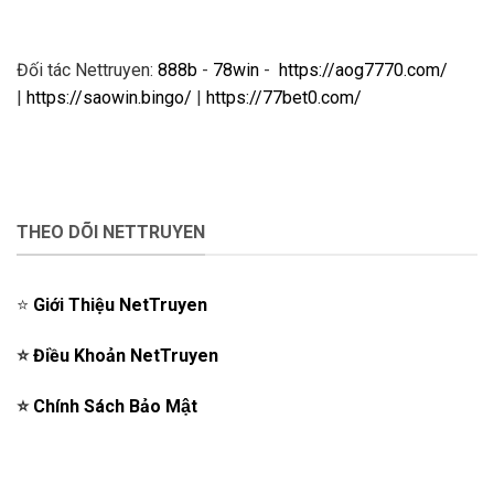
Đối tác Nettruyen:
888b
-
78win
-
https://aog7770.com/
|
https://saowin.bingo/
|
https://77bet0.com/
THEO DÕI NETTRUYEN
⭐️
Giới Thiệu NetTruyen
⭐️
Điều Khoản NetTruyen
⭐️
Chính Sách Bảo Mật