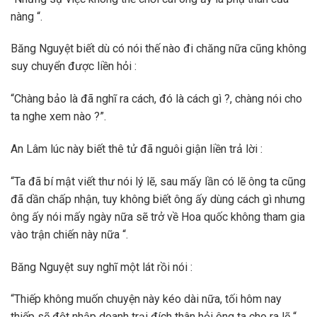
nàng “.
Băng Nguyệt biết dù có nói thế nào đi chăng nữa cũng không
suy chuyển được liền hỏi :
“Chàng bảo là đã nghĩ ra cách, đó là cách gì ?, chàng nói cho
ta nghe xem nào ?”.
An Lâm lúc này biết thê tử đã nguôi giận liền trả lời :
“Ta đã bí mật viết thư nói lý lẽ, sau mấy lần có lẽ ông ta cũng
đã dần chấp nhận, tuy không biết ông ấy dùng cách gì nhưng
ông ấy nói mấy ngày nữa sẽ trở về Hoa quốc không tham gia
vào trận chiến này nữa “.
Băng Nguyệt suy nghĩ một lát rồi nói :
“Thiếp không muốn chuyện này kéo dài nữa, tối hôm nay
thiếp sẽ đột nhập doanh trại đích thân hỏi ông ta cho ra lẽ “.