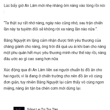
Lúc bấy giờ An Lâm mới nhẹ nhàng ôm nàng vào lòng rồi nói
:
“Ta thật sự rất nhớ nàng, ngày nào cũng nhớ, sau trận chiến
lần này ta tuyêtn đối sẽ không rời xa nàng lần nào nữa “.
Băng Nguyệt im lặng cảm nhận được tình yêu thương của
chàng giành cho nàng, ông trời đã quá ưu ái khi ban cho nàng
một phu quân hết mực yêu thương mình như thế này rồi, nàng
đâu ước ao gì cao sang hơn nữa.
Xúc động qua đi An Lâm liền sai người chuẩn bị đồ ăn cho
hai người, vì là đang ở chiến trường cho nên đồ ăn vô cùng
đơn giản, tuy nhiên Băng Nguyệt lại cảm thấy vô cùng ngon
miệng, nàng ăn tận ba chén cơm mới dừng lại.
Sống Lại Từ Tro Tàn