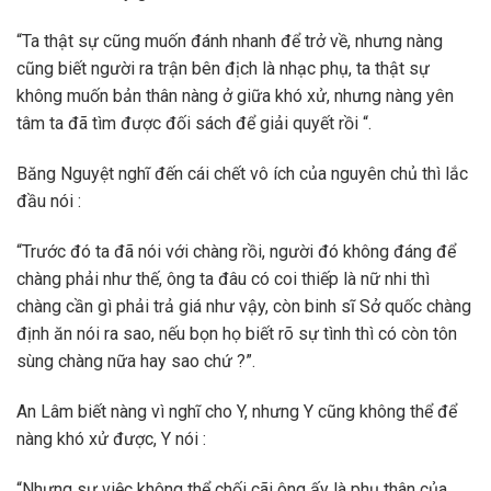
“Ta thật sự cũng muốn đánh nhanh để trở về, nhưng nàng
cũng biết người ra trận bên địch là nhạc phụ, ta thật sự
không muốn bản thân nàng ở giữa khó xử, nhưng nàng yên
tâm ta đã tìm được đối sách để giải quyết rồi “.
Băng Nguyệt nghĩ đến cái chết vô ích của nguyên chủ thì lắc
đầu nói :
“Trước đó ta đã nói với chàng rồi, người đó không đáng để
chàng phải như thế, ông ta đâu có coi thiếp là nữ nhi thì
chàng cần gì phải trả giá như vậy, còn binh sĩ Sở quốc chàng
định ăn nói ra sao, nếu bọn họ biết rõ sự tình thì có còn tôn
sùng chàng nữa hay sao chứ ?”.
An Lâm biết nàng vì nghĩ cho Y, nhưng Y cũng không thể để
nàng khó xử được, Y nói :
“Nhưng sự việc không thể chối cãi ông ấy là phụ thân của