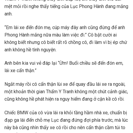
mệt mỏi rồi nghe thấy tiếng của Lục Phong Hành đang mắng
anh.
“Em lái xe đến đón mẹ, cúp máy đây anh cũng đừng để anh
Phong Hành mắng nữa màu làm việc đi.” Cô bật cười ai
không biết nhưng cô biết rất rõ chồng cô, đi làm vì bị ép chứ
anh không hề tình nguyện.
Anh bên kia vui vẻ đáp lại “Ừm! Buổi chiều sẽ đến đón em,
lái xe cẩn thận.”
Ngắt máy rồi cô cẩn thận lùi xe để quay đầu lái xe ra ngoài,
một khoản thời gian Thẩm Y Tranh không một chút cảnh giác,
cũng không hề phát hiện ra nguy hiểm đang ở cận kề cô rồi.
Chiếc BMW của cô vừa lái ra khỏi tầng hầm nhà xe, chuẩn bị
đạp ga lái đến chỗ mẹ Lục đang đứng đợi phía trước, mà lúc
này bà cũng nhìn thấy xe cô rồi cho nên cẩn thận cầm túi to