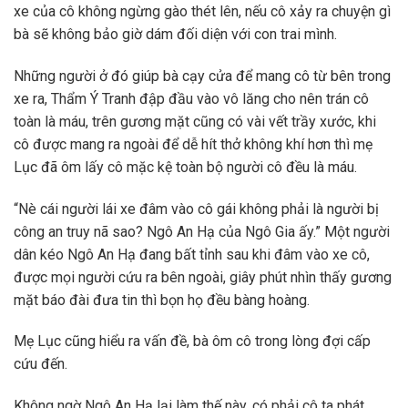
xe của cô không ngừng gào thét lên, nếu cô xảy ra chuyện gì
bà sẽ không bảo giờ dám đối diện với con trai mình.
Những người ở đó giúp bà cạy cửa để mang cô từ bên trong
xe ra, Thẩm Ý Tranh đập đầu vào vô lăng cho nên trán cô
toàn là máu, trên gương mặt cũng có vài vết trầy xước, khi
cô được mang ra ngoài để dễ hít thở không khí hơn thì mẹ
Lục đã ôm lấy cô mặc kệ toàn bộ người cô đều là máu.
“Nè cái người lái xe đâm vào cô gái không phải là người bị
công an truy nã sao? Ngô An Hạ của Ngô Gia ấy.” Một người
dân kéo Ngô An Hạ đang bất tỉnh sau khi đâm vào xe cô,
được mọi người cứu ra bên ngoài, giây phút nhìn thấy gương
mặt báo đài đưa tin thì bọn họ đều bàng hoàng.
Mẹ Lục cũng hiểu ra vấn đề, bà ôm cô trong lòng đợi cấp
cứu đến.
Không ngờ Ngô An Hạ lại làm thế này, có phải cô ta phát