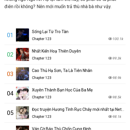
điên rồi không? Nên mới muốn trả thù nhà bà như vậy.
Sống Lại Từ Tro Tàn
01
Chapter 123
100.1k
Nhất Kiến Hoạ Thiên Duyên
02
Chapter 123
99.3k
Cao Thủ Hạ Sơn, Ta Là Tiên Nhân
03
Chapter 123
98.9k
Xuyên Thành Bạn Học Của Ba Mẹ
04
Chapter 123
98.5k
Đọc truyện Hương Tình Rực Cháy mới nhất tại NetTruyen
05
Chapter 123
98.1k
Ván Cờ Báo Thù Chốn Cung Đình