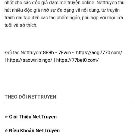
nhất cho các độc giả đam mê truyện online. Nettruyen thu
hút nhiều độc giả nhờ sự đa dạng về nội dung, từ truyện
tranh dài tập đến các tác phẩm ngắn, phù hợp với mọi lứa
tuổi và sở thích.
Đối tác Nettruyen:
888b
-
78win
-
https://aog7770.com/
|
https://saowin.bingo/
|
https://77bet0.com/
THEO DÕI NETTRUYEN
⭐️
Giới Thiệu NetTruyen
⭐️
Điều Khoản NetTruyen