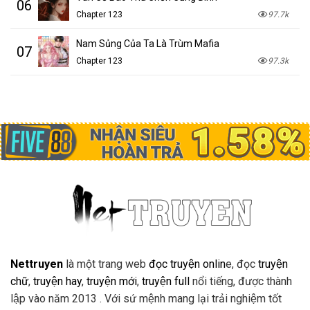
06
Chapter 123
97.7k
Nam Sủng Của Ta Là Trùm Mafia
07
Chapter 123
97.3k
Nettruyen
là một trang web
đọc truyện onlin
e, đọc
truyện
chữ
,
truyện hay
,
truyện mới
,
truyện full
nổi tiếng, được thành
lập vào năm 2013 . Với sứ mệnh mang lại trải nghiệm tốt