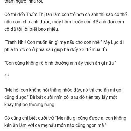
thăm người nhà rồi.
Cô thì đến Thẩm Thị tan làm còn trễ hơn cả anh thì sao có thể
nấu cơm cho anh được, mấy hôm trước còn để anh đợi cơm
cô đã tội lỗi biết bao nhiêu.
“Tranh Nhi! Con muốn ăn gì mẹ nấu cho con nhé.” Mẹ Lục đi
phía trước cô ở phía sau giúp bà đẩy xe để mua đồ.
“Con cũng không rõ bình thường anh ấy thích ăn gì nữa.”
“..”
“Mẹ hỏi con không hỏi thằng nhóc đấy, nó thì cho ăn mì gói
cũng được.” Bà bật cười nhìn cô, sau đó tiện tay lấy một
khay thịt bò thượng hạng.
Cô cũng chỉ biết cười trừ “Mẹ nấu gì cũng được ạ, con không
kén ăn lắm với cả mẹ nấu món nào cũng ngon mà.”