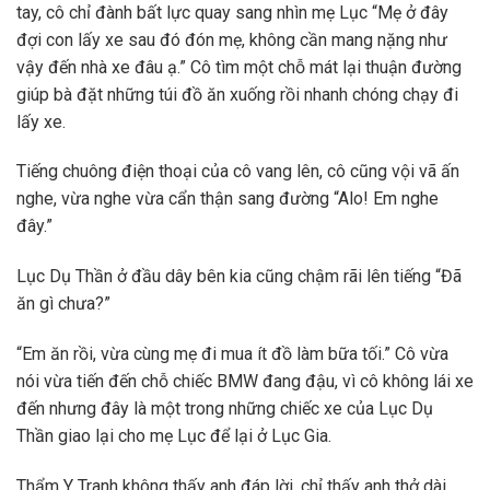
tay, cô chỉ đành bất lực quay sang nhìn mẹ Lục “Mẹ ở đây
đợi con lấy xe sau đó đón mẹ, không cần mang nặng như
vậy đến nhà xe đâu ạ.” Cô tìm một chỗ mát lại thuận đường
giúp bà đặt những túi đồ ăn xuống rồi nhanh chóng chạy đi
lấy xe.
Tiếng chuông điện thoại của cô vang lên, cô cũng vội vã ấn
nghe, vừa nghe vừa cẩn thận sang đường “Alo! Em nghe
đây.”
Lục Dụ Thần ở đầu dây bên kia cũng chậm rãi lên tiếng “Đã
ăn gì chưa?”
“Em ăn rồi, vừa cùng mẹ đi mua ít đồ làm bữa tối.” Cô vừa
nói vừa tiến đến chỗ chiếc BMW đang đậu, vì cô không lái xe
đến nhưng đây là một trong những chiếc xe của Lục Dụ
Thần giao lại cho mẹ Lục để lại ở Lục Gia.
Thẩm Y Tranh không thấy anh đáp lời, chỉ thấy anh thở dài