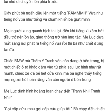
túi nhỏ di chuyển lên phía trước.
Giây phút bà ngẩn đầu lên một tiếng “RẦMMM!!” Vừa như
tiếng nổ vừa như tiếng va chạm khiến bà giật mình.
Mọi người xung quanh bịch tai lại, đến khi tiếng xì xầm bắt
đầu trở nên ồn ào, giao thông trở nên ùng tắc. Mẹ Lục đưa
mắt sang nơi phát ra tiếng nổ vừa rồi thì bà như chết đứng
tại đó.
Chiếc BMW mà Thẩm Y Tranh vẫn còn đang ở bên trong, bị
một chiếc ô tô khác đâm vào từ phía sau lực hình như rất
mạnh, chiếc xe đã bể hết cửa kính, mà bà nghe thấy tiếng
mọi người hô hoán rằng vẫn còn người ở bên trong.
Mẹ Lục định hình hoảng loạn chạy đến “Tranh Nhi! Tranh
Nhi!”
“Gọi cấp cứu, mau gọi cấp cứu giúp tôi.” Bà chạy đến chiếc