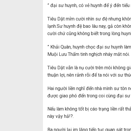
” đại sư huynh, có vẻ huynh để ý đến tiể
Tiêu Dật mỉm cười nhìn sư đệ nhưng khôn
lạnh.Sư huynh đệ bao lâu nay, gả còn khôn
cười chứ cũng không biết trong lòng huyn
” Khải Quân, huynh chọc đại sư huynh làm
Muội Lưu Thấm tinh nghịch nháy mắt nói.
Tiêu Dật vẫn là nụ cười trên môi không g
thuận lợi, nên rảnh rỗi để ta nói với sư th
Hai người liền nghĩ đến nhà mình sư tôn n
được giao phó đến trong coi cùng đại sư 
Nếu làm không tốt bị cáo trạng liền rất th
này vậy hả!?.
Ba người lại im lặng tiếp tục quan sát tro