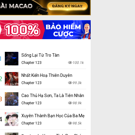
Sống Lại Từ Tro Tàn
1
Chapter 123
100.1k
Nhất Kiến Hoạ Thiên Duyên
2
Chapter 123
99.3k
Cao Thủ Hạ Sơn, Ta Là Tiên Nhân
3
Chapter 123
98.9k
Xuyên Thành Bạn Học Của Ba Mẹ
4
Chapter 123
98.5k