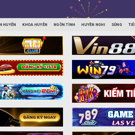
N HUYỄN
KHOA HUYỄN
NGÔN TÌNH
HUYỀN NGHI
SỦNG
TIÊ