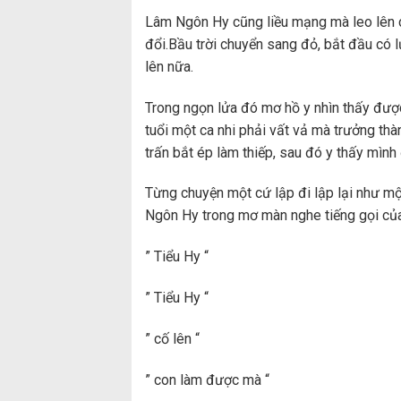
Lâm Ngôn Hy cũng liều mạng mà leo lên c
đổi.Bầu trời chuyển sang đỏ, bắt đầu có lử
lên nữa.
Trong ngọn lửa đó mơ hồ y nhìn thấy được
tuổi một ca nhi phải vất vả mà trưởng thà
trấn bắt ép làm thiếp, sau đó y thấy mìn
Từng chuyện một cứ lập đi lập lại như m
Ngôn Hy trong mơ màn nghe tiếng gọi củ
” Tiểu Hy “
” Tiểu Hy “
” cố lên “
” con làm được mà “