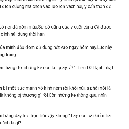
i điên cuồng mà chen vào leo lên vách núi, y cẩn thận để
 có nơi đã gớm máu.Sự cố gắng của y cuối cùng đã được
 đỉnh núi đúng thời hạn.
ủa mình đều đem sử dụng hết vào ngày hôm nay.Lúc này
ng trung.
ái thang đó, những kẻ còn lại quay về ” Tiêu Dật lạnh nhạt
n bị một sức mạnh vô hình ném rời khỏi núi, à phải nói là
là không bị thương gì rồi.Còn những kẻ thông qua, nhìn
m bằng dây leo trọc trời vậy không? hay còn bài kiểm tra
cảnh là gì?.