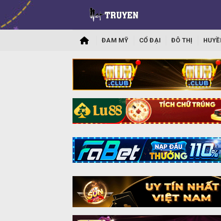
ĐAM MỸ
CỔ ĐẠI
ĐÔ THỊ
HUYỀ