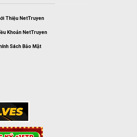
iới Thiệu NetTruyen
iều Khoản NetTruyen
ính Sách Bảo Mật