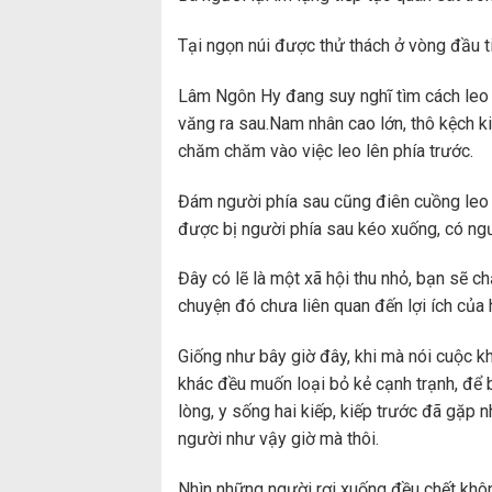
Tại ngọn núi được thử thách ở vòng đầu t
Lâm Ngôn Hy đang suy nghĩ tìm cách leo l
văng ra sau.Nam nhân cao lớn, thô kệch k
chăm chăm vào việc leo lên phía trước.
Đám người phía sau cũng điên cuồng leo l
được bị người phía sau kéo xuống, có ngư
Đây có lẽ là một xã hội thu nhỏ, bạn sẽ c
chuyện đó chưa liên quan đến lợi ích của 
Giống như bây giờ đây, khi mà nói cuộc 
khác đều muốn loại bỏ kẻ cạnh trạnh, để
lòng, y sống hai kiếp, kiếp trước đã gặp 
người như vậy giờ mà thôi.
Nhìn những người rơi xuống đều chết khôn