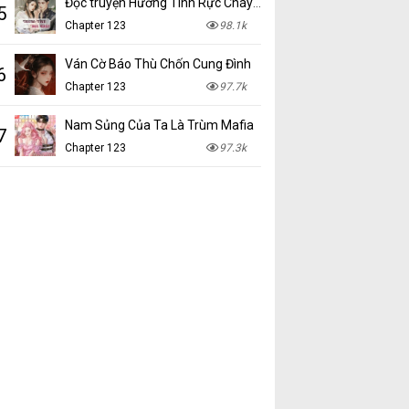
Đọc truyện Hương Tình Rực Cháy mới nhất tại NetTruyen
5
Chapter 123
98.1k
Ván Cờ Báo Thù Chốn Cung Đình
6
Chapter 123
97.7k
Nam Sủng Của Ta Là Trùm Mafia
7
Chapter 123
97.3k