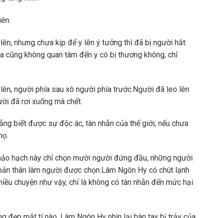
iên.
ên, nhưng chưa kịp để y lên ý tưởng thì đã bị người hắt
ia cũng không quan tâm đến y có bị thương không, chỉ
ên, người phía sau xô người phía trước.Người đã leo lên
ời đã rơi xuống mà chết.
hẳng biết được sự độc ác, tàn nhẫn của thế giới, nếu chưa
họ.
khảo hạch này chỉ chọn mười người đứng đầu, những người
 bản thân làm người được chọn.Lâm Ngôn Hy có chút lạnh
nhiều chuyện như vậy, chỉ là không có tàn nhẫn đến mức hại
g đẹp mắt tí nào, Lâm Ngôn Hy nhìn lại bàn tay bị trảy của