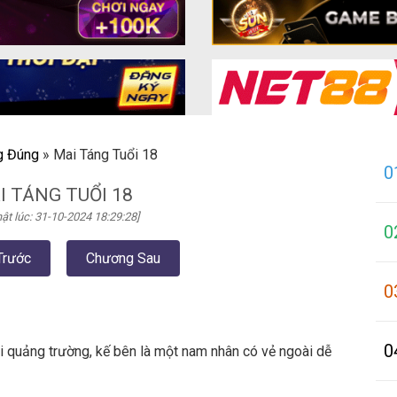
g Đúng
»
Mai Táng Tuổi 18
0
I TÁNG TUỔI 18
ật lúc: 31-10-2024 18:29:28]
0
Trước
Chương Sau
0
0
i quảng trường, kế bên là một nam nhân có vẻ ngoài dễ