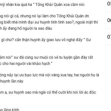
0
u mỹ nhân kia quá ha ” Tống Khải Quân xoa cầm nói.
g nói gì cả, nhưng nó lại làm cho Tống Khải Quân ớn
0
g biết nhà mình đại sư huynh tính tình sao?, ngoài mặt thì
h ấy đang hố người ra sao đâu.
0
 gì chứ? cẩn thận huynh ấy giao lưu võ nghệ đấy ” Sư
iảm nói” sư đệ cùng sư muội có vẻ tu luyện gần đây rất
úc cho hai người vài khảo hạch “
óng nảy lại ưu bạo lực mà vội vàng xua tay, hai người họ là
huynh lần này.
ảm a, sư huynh sao mà ngài có thể cười khi nói lời ác độc
ng lăng kính.