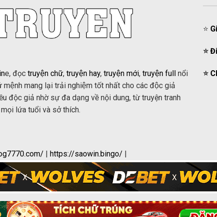
⭐️
G
⭐️
Đ
in
e, đọc
truyện chữ
,
truyện hay
,
truyện mới
,
truyện full
nổi
⭐️
Ch
́ mệnh mang lại trải nghiệm tốt nhất cho các độc giả
iều độc giả nhờ sự đa dạng về nội dung, từ truyện tranh
mọi lứa tuổi và sở thích.
aog7770.com/
|
https://saowin.bingo/
|