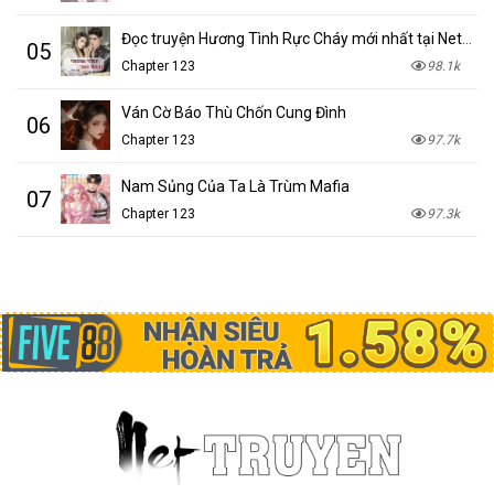
Đọc truyện Hương Tình Rực Cháy mới nhất tại NetTruyen
05
Chapter 123
98.1k
Ván Cờ Báo Thù Chốn Cung Đình
06
Chapter 123
97.7k
Nam Sủng Của Ta Là Trùm Mafia
07
Chapter 123
97.3k