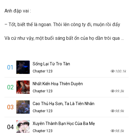
Anh đập vai :
– Tốt, biết thế là ngoan. Thôi lên công ty đi, muộn rồi đấy
Và cứ như vậy, một buổi sáng bất ổn của họ dần trôi qua …
Sống Lại Từ Tro Tàn
01
Chapter 123
100.1k
Nhất Kiến Hoạ Thiên Duyên
02
Chapter 123
99.3k
Cao Thủ Hạ Sơn, Ta Là Tiên Nhân
03
Chapter 123
98.9k
Xuyên Thành Bạn Học Của Ba Mẹ
04
Chapter 123
98.5k