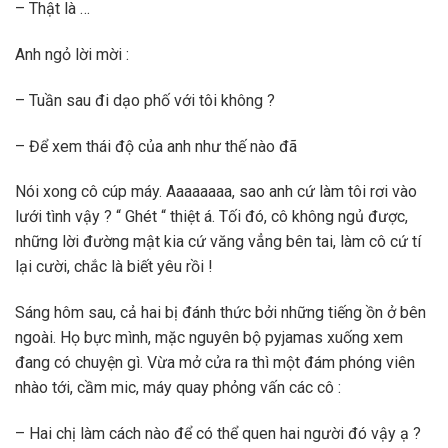
– Thật là …
Anh ngỏ lời mời :
– Tuần sau đi dạo phố với tôi không ?
– Để xem thái độ của anh như thế nào đã
Nói xong cô cúp máy. Aaaaaaaa, sao anh cứ làm tôi rơi vào
lưới tình vậy ? “ Ghét “ thiệt á. Tối đó, cô không ngủ được,
những lời đường mật kia cứ văng vẳng bên tai, làm cô cứ tí
lại cười, chắc là biết yêu rồi !
Sáng hôm sau, cả hai bị đánh thức bởi những tiếng ồn ở bên
ngoài. Họ bực mình, mặc nguyên bộ pyjamas xuống xem
đang có chuyện gì. Vừa mở cửa ra thì một đám phóng viên
nhào tới, cầm mic, máy quay phỏng vấn các cô :
– Hai chị làm cách nào để có thể quen hai người đó vậy ạ ?