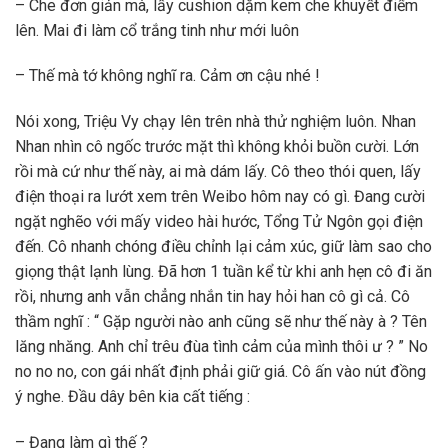
– Che đơn giản mà, lấy cushion dặm kem che khuyết điểm
lên. Mai đi làm cổ trắng tinh như mới luôn
– Thế mà tớ không nghĩ ra. Cảm ơn cậu nhé !
Nói xong, Triệu Vy chạy lên trên nhà thử nghiệm luôn. Nhan
Nhan nhìn cô ngốc trước mặt thì không khỏi buồn cười. Lớn
rồi mà cứ như thế này, ai mà dám lấy. Cô theo thói quen, lấy
điện thoại ra lướt xem trên Weibo hôm nay có gì. Đang cười
ngặt nghẽo với mấy video hài hước, Tổng Tử Ngôn gọi điện
đến. Cô nhanh chóng điều chỉnh lại cảm xúc, giữ làm sao cho
giọng thật lạnh lùng. Đã hơn 1 tuần kể từ khi anh hẹn cô đi ăn
rồi, nhưng anh vẫn chẳng nhắn tin hay hỏi han cô gì cả. Cô
thầm nghĩ : “ Gặp người nào anh cũng sẽ như thế này à ? Tên
lăng nhăng. Anh chỉ trêu đùa tình cảm của mình thôi ư ? ” No
no no no, con gái nhất định phải giữ giá. Cô ấn vào nút đồng
ý nghe. Đầu dây bên kia cất tiếng :
– Đang làm gì thế ?