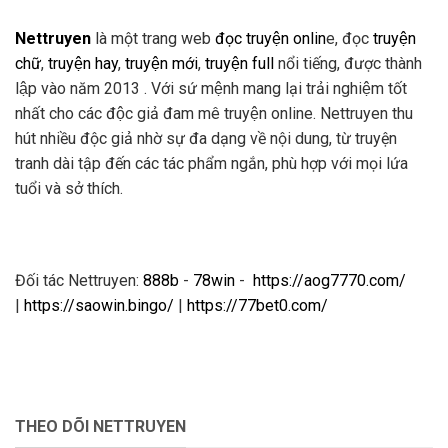
Nettruyen
là một trang web
đọc truyện onlin
e, đọc
truyện
chữ
,
truyện hay
,
truyện mới
,
truyện full
nổi tiếng, được thành
lập vào năm 2013 . Với sứ mệnh mang lại trải nghiệm tốt
nhất cho các độc giả đam mê truyện online. Nettruyen thu
hút nhiều độc giả nhờ sự đa dạng về nội dung, từ truyện
tranh dài tập đến các tác phẩm ngắn, phù hợp với mọi lứa
tuổi và sở thích.
Đối tác Nettruyen:
888b
-
78win
-
https://aog7770.com/
|
https://saowin.bingo/
|
https://77bet0.com/
THEO DÕI NETTRUYEN