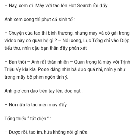
– Này, xem đi. Mày với tao lên Hot Search rồi đấy
Anh xem xong thì phụt cả sinh tố :
– Chuyện của tao thì bình thường, nhưng mày và cô gái trong
video này có quan hệ gì ? – Nói xong, Lục Tổng chỉ vào Diệp
tiểu thư, nhìn cậu bạn thân đầy phán xét
– Bạn thôi – Anh rất thản nhiên – Quan trọng là mày với Trịnh
Triệu Vy kia kìa. Pose dáng nhìn bá đạo quá nhỉ, nhìn y như
trong mấy bộ phim ngôn tình ý.
Anh giơ con dao trên tay lên, doạ nạt :
– Nói nữa là tao xiên mày đấy
Tống thiếu “ tắt điện ’’ :
– Được rồi, tao im, hứa không nói gì nữa