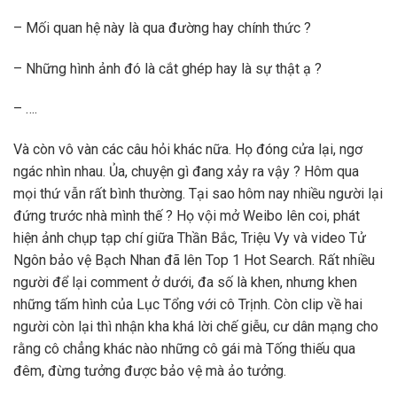
– Mối quan hệ này là qua đường hay chính thức ?
– Những hình ảnh đó là cắt ghép hay là sự thật ạ ?
– ….
Và còn vô vàn các câu hỏi khác nữa. Họ đóng cửa lại, ngơ
ngác nhìn nhau. Ủa, chuyện gì đang xảy ra vậy ? Hôm qua
mọi thứ vẫn rất bình thường. Tại sao hôm nay nhiều người lại
đứng trước nhà mình thế ? Họ vội mở Weibo lên coi, phát
hiện ảnh chụp tạp chí giữa Thần Bắc, Triệu Vy và video Tử
Ngôn bảo vệ Bạch Nhan đã lên Top 1 Hot Search. Rất nhiều
người để lại comment ở dưới, đa số là khen, nhưng khen
những tấm hình của Lục Tổng với cô Trịnh. Còn clip về hai
người còn lại thì nhận kha khá lời chế giễu, cư dân mạng cho
rằng cô chẳng khác nào những cô gái mà Tống thiếu qua
đêm, đừng tưởng được bảo vệ mà ảo tưởng.