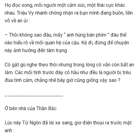
Họ đọc xong, mỗi người một cảm xúc, một thái cực khác
nhau. Triệu Vy nhanh chóng nhận ra bạn mình đang buồn, liền
vỗ về an ủi :
– Thôi không sao đâu, mấy “ anh hùng bàn phím ’’ đâu thể
nào hiểu rõ về mối quan hệ của cậu. Kệ đi, đừng để chuyện
này ảnh hưởng đến tâm trạng
Cô gật gù nghe theo thôi nhưng trong lòng cô vẫn còn bất an
lắm. Các mối tình trước đây cô hầu như đều là người bị trêu
đùa tình cảm, chẳng nhẽ bây giờ cũng giống vậy sao ?
_____________________
Ở bên nhà của Thần Bắc
Lúc này Tử Ngôn đã lái xe sang, giơ điện thoại ra trước mặt
anh :