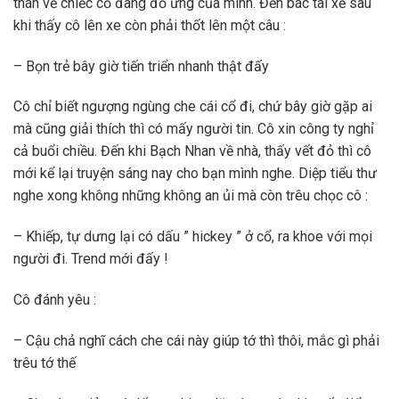
thán về chiếc cổ đang đỏ ửng của mình. Đến bác tài xế sau
khi thấy cô lên xe còn phải thốt lên một câu :
– Bọn trẻ bây giờ tiến triển nhanh thật đấy
Cô chỉ biết ngượng ngùng che cái cổ đi, chứ bây giờ gặp ai
mà cũng giải thích thì có mấy người tin. Cô xin công ty nghỉ
cả buổi chiều. Đến khi Bạch Nhan về nhà, thấy vết đỏ thì cô
mới kể lại truyện sáng nay cho bạn mình nghe. Diệp tiểu thư
nghe xong không những không an ủi mà còn trêu chọc cô :
– Khiếp, tự dưng lại có dấu ” hickey ” ở cổ, ra khoe với mọi
người đi. Trend mới đấy !
Cô đánh yêu :
– Cậu chả nghĩ cách che cái này giúp tớ thì thôi, mắc gì phải
trêu tớ thế