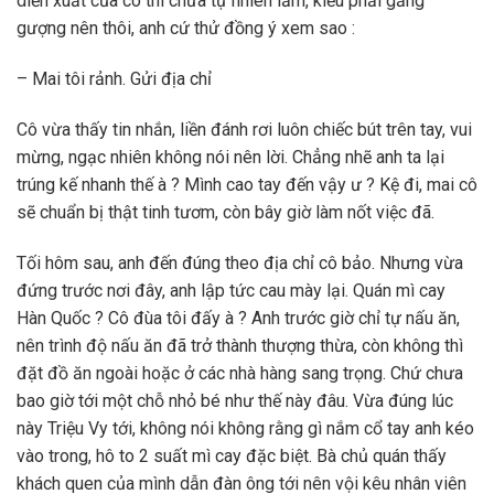
diễn xuất của cô thì chưa tự nhiên lắm, kiểu phải gắng
gượng nên thôi, anh cứ thử đồng ý xem sao :
– Mai tôi rảnh. Gửi địa chỉ
Cô vừa thấy tin nhắn, liền đánh rơi luôn chiếc bút trên tay, vui
mừng, ngạc nhiên không nói nên lời. Chẳng nhẽ anh ta lại
trúng kế nhanh thế à ? Mình cao tay đến vậy ư ? Kệ đi, mai cô
sẽ chuẩn bị thật tinh tươm, còn bây giờ làm nốt việc đã.
Tối hôm sau, anh đến đúng theo địa chỉ cô bảo. Nhưng vừa
đứng trước nơi đây, anh lập tức cau mày lại. Quán mì cay
Hàn Quốc ? Cô đùa tôi đấy à ? Anh trước giờ chỉ tự nấu ăn,
nên trình độ nấu ăn đã trở thành thượng thừa, còn không thì
đặt đồ ăn ngoài hoặc ở các nhà hàng sang trọng. Chứ chưa
bao giờ tới một chỗ nhỏ bé như thế này đâu. Vừa đúng lúc
này Triệu Vy tới, không nói không rằng gì nắm cổ tay anh kéo
vào trong, hô to 2 suất mì cay đặc biệt. Bà chủ quán thấy
khách quen của mình dẫn đàn ông tới nên vội kêu nhân viên