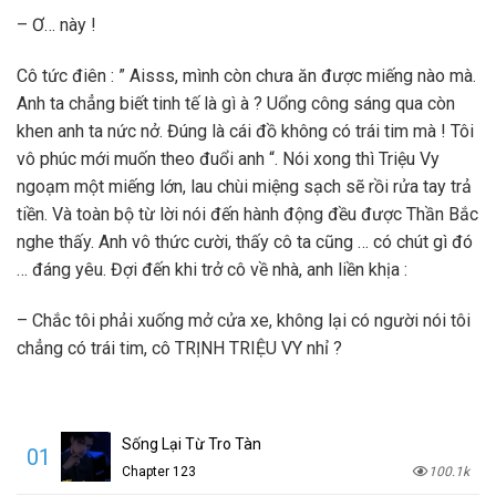
– Ơ… này !
Cô tức điên : ” Aisss, mình còn chưa ăn được miếng nào mà.
Anh ta chẳng biết tinh tế là gì à ? Uổng công sáng qua còn
khen anh ta nức nở. Đúng là cái đồ không có trái tim mà ! Tôi
vô phúc mới muốn theo đuổi anh “. Nói xong thì Triệu Vy
ngoạm một miếng lớn, lau chùi miệng sạch sẽ rồi rửa tay trả
tiền. Và toàn bộ từ lời nói đến hành động đều được Thần Bắc
nghe thấy. Anh vô thức cười, thấy cô ta cũng … có chút gì đó
… đáng yêu. Đợi đến khi trở cô về nhà, anh liền khịa :
– Chắc tôi phải xuống mở cửa xe, không lại có người nói tôi
chẳng có trái tim, cô TRỊNH TRIỆU VY nhỉ ?
Sống Lại Từ Tro Tàn
01
Chapter 123
100.1k