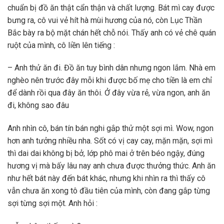
chuẩn bị đồ ăn thật cẩn thận và chất lượng. Bát mì cay được
bưng ra, cô vui vẻ hít hà mùi hương của nó, còn Lục Thần
Bắc bày ra bộ mặt chán hết chỗ nói. Thấy anh có vẻ chê quán
ruột của mình, cô liền lên tiếng :
– Anh thử ăn đi. Đồ ăn tuy bình dân nhưng ngon lắm. Nhà em
nghèo nên trước đây mỗi khi được bố mẹ cho tiền là em chỉ
để dành rồi qua đây ăn thôi. Ở đây vừa rẻ, vừa ngon, anh ăn
đi, không sao đâu
Anh nhìn cô, bán tín bán nghi gắp thử một sợi mì. Wow, ngon
hơn anh tưởng nhiều nha. Sốt có vị cay cay, mặn mặn, sợi mì
thì dai dai không bị bở, lớp phô mai ở trên béo ngậy, đúng
hương vị mà bấy lâu nay anh chưa được thưởng thức. Anh ăn
như hết bát này đến bát khác, nhưng khi nhìn ra thì thấy cô
vẫn chưa ăn xong tô đầu tiên của mình, còn đang gắp từng
sợi từng sợi một. Anh hỏi :