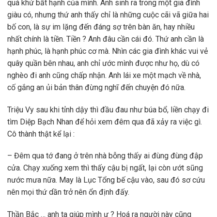
quá khứ bất hạnh của mình. Anh sinh ra trong một gia đình
giàu có, nhưng thứ anh thấy chỉ là những cuộc cãi vã giữa hai
bố con, là sự im lặng đến đáng sợ trên bàn ăn, hay nhiều
nhất chính là tiền. Tiền ? Anh đâu cần cái đó. Thứ anh cần là
hạnh phúc, là hạnh phúc cơ mà. Nhìn các gia đình khác vui vẻ
quây quần bên nhau, anh chỉ ước mình được như họ, dù có
nghèo đi anh cũng chấp nhận. Anh lái xe một mạch về nhà,
cố gắng an ủi bản thân đừng nghĩ đến chuyện đó nữa.
Triệu Vy sau khi tỉnh dậy thì đầu đau như búa bổ, liền chạy đi
tìm Diệp Bạch Nhan để hỏi xem đêm qua đã xảy ra việc gì.
Cô thành thật kể lại :
– Đêm qua tớ đang ở trên nhà bỗng thấy ai đùng đùng đập
cửa. Chạy xuống xem thì thấy cậu bị ngất, lại còn ướt sũng
nước mưa nữa. May là Lục Tổng bế cậu vào, sau đó sơ cứu
nên mọi thứ dần trở nên ổn định đấy.
Thần Bắc … anh ta giúp mình ư ? Hoá ra người này cũng