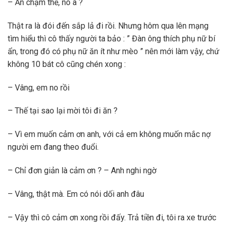
– Ăn chậm thế, no à ?
Thật ra là đói đến sắp lả đi rồi. Nhưng hôm qua lên mạng
tìm hiểu thì cô thấy người ta bảo : ” Đàn ông thích phụ nữ bí
ẩn, trong đó có phụ nữ ăn ít như mèo ” nên mới làm vậy, chứ
không 10 bát cô cũng chén xong :
– Vâng, em no rồi
– Thế tại sao lại mời tôi đi ăn ?
– Vì em muốn cảm ơn anh, với cả em không muốn mắc nợ
người em đang theo đuổi.
– Chỉ đơn giản là cảm ơn ? – Anh nghi ngờ
– Vâng, thật mà. Em có nói dối anh đâu
– Vậy thì cô cảm ơn xong rồi đấy. Trả tiền đi, tôi ra xe trước