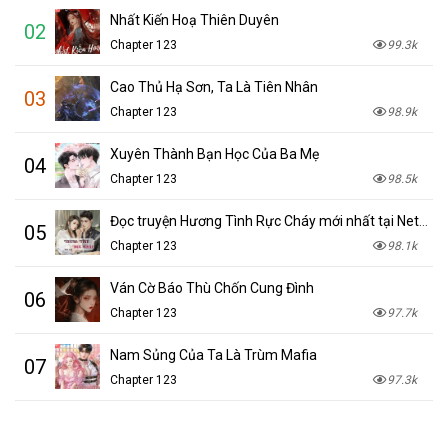
Nhất Kiến Hoạ Thiên Duyên
02
Chapter 123
99.3k
Cao Thủ Hạ Sơn, Ta Là Tiên Nhân
03
Chapter 123
98.9k
Xuyên Thành Bạn Học Của Ba Mẹ
04
Chapter 123
98.5k
Đọc truyện Hương Tình Rực Cháy mới nhất tại NetTruyen
05
Chapter 123
98.1k
Ván Cờ Báo Thù Chốn Cung Đình
06
Chapter 123
97.7k
Nam Sủng Của Ta Là Trùm Mafia
07
Chapter 123
97.3k