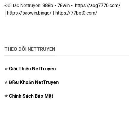
Đối tác Nettruyen:
888b
-
78win
-
https://aog7770.com/
|
https://saowin.bingo/
|
https://77bet0.com/
THEO DÕI NETTRUYEN
⭐️
Giới Thiệu NetTruyen
⭐️
Điều Khoản NetTruyen
⭐️
Chính Sách Bảo Mật