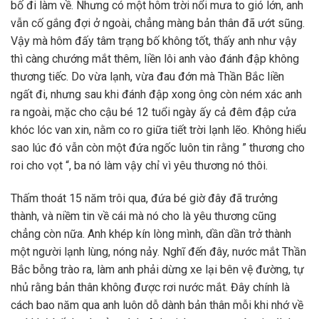
bố đi làm về. Nhưng có một hôm trời nổi mưa to gió lớn, anh
vẫn cố gắng đợi ở ngoài, chẳng màng bản thân đã ướt sũng.
Vậy mà hôm đấy tâm trạng bố không tốt, thấy anh như vậy
thì càng chướng mắt thêm, liền lôi anh vào đánh đập không
thương tiếc. Do vừa lạnh, vừa đau đớn mà Thần Bắc liền
ngất đi, nhưng sau khi đánh đập xong ông còn ném xác anh
ra ngoài, mặc cho cậu bé 12 tuổi ngày ấy cả đêm đập cửa
khóc lóc van xin, nằm co ro giữa tiết trời lạnh lẽo. Không hiểu
sao lúc đó vẫn còn một đứa ngốc luôn tin rằng ” thương cho
roi cho vọt “, ba nó làm vậy chỉ vì yêu thương nó thôi.
Thấm thoát 15 năm trôi qua, đứa bé giờ đây đã trưởng
thành, và niềm tin về cái mà nó cho là yêu thương cũng
chẳng còn nữa. Anh khép kín lòng mình, dần dần trở thành
một người lạnh lùng, nóng nảy. Nghĩ đến đây, nước mắt Thần
Bắc bỗng trào ra, làm anh phải dừng xe lại bên vệ đường, tự
nhủ rằng bản thân không được rơi nước mắt. Đây chính là
cách bao năm qua anh luôn dỗ dành bản thân mỗi khi nhớ về