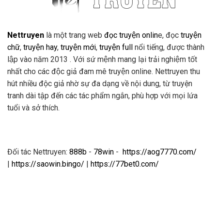
Nettruyen
là một trang web
đọc truyện onlin
e, đọc
truyện
chữ
,
truyện hay
,
truyện mới
,
truyện full
nổi tiếng, được thành
lập vào năm 2013 . Với sứ mệnh mang lại trải nghiệm tốt
nhất cho các độc giả đam mê truyện online. Nettruyen thu
hút nhiều độc giả nhờ sự đa dạng về nội dung, từ truyện
tranh dài tập đến các tác phẩm ngắn, phù hợp với mọi lứa
tuổi và sở thích.
Đối tác Nettruyen:
888b
-
78win
-
https://aog7770.com/
|
https://saowin.bingo/
|
https://77bet0.com/