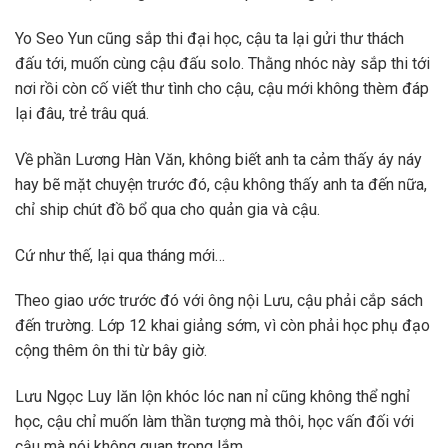
Yo Seo Yun cũng sắp thi đại học, cậu ta lại gửi thư thách
đấu tới, muốn cùng cậu đấu solo. Thằng nhóc này sắp thi tới
nơi rồi còn cố viết thư tình cho cậu, cậu mới không thèm đáp
lại đâu, trẻ trâu quá.
Về phần Lương Hàn Văn, không biết anh ta cảm thấy áy náy
hay bẽ mặt chuyện trước đó, cậu không thấy anh ta đến nữa,
chỉ ship chút đồ bổ qua cho quản gia và cậu.
Cứ như thế, lại qua tháng mới…
Theo giao ước trước đó với ông nội Lưu, cậu phải cắp sách
đến trường. Lớp 12 khai giảng sớm, vì còn phải học phụ đạo
cộng thêm ôn thi từ bây giờ.
Lưu Ngọc Luy lăn lộn khóc lóc nan nỉ cũng không thể nghỉ
học, cậu chỉ muốn làm thần tượng mà thôi, học vấn đối với
cậu mà nói không quan trọng lắm.