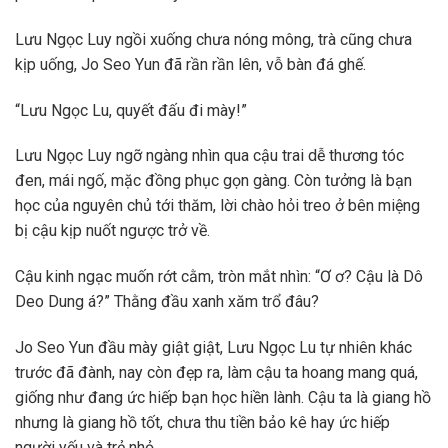
Lưu Ngọc Luy ngồi xuống chưa nóng mông, trà cũng chưa
kịp uống, Jo Seo Yun đã rần rần lên, vỗ bàn đá ghế.
“Lưu Ngọc Lu, quyết đấu đi mày!”
Lưu Ngọc Luy ngỡ ngàng nhìn qua cậu trai dễ thương tóc
đen, mái ngố, mặc đồng phục gọn gàng. Còn tưởng là bạn
học của nguyên chủ tới thăm, lời chào hỏi treo ở bên miệng
bị cậu kịp nuốt ngược trở về.
Cậu kinh ngạc muốn rớt cằm, tròn mắt nhìn: “Ơ ơ? Cậu là Dô
Deo Dung á?” Thằng đầu xanh xăm trổ đâu?
Jo Seo Yun đầu mày giật giật, Lưu Ngọc Lu tự nhiên khác
trước đã đành, nay còn đẹp ra, làm cậu ta hoang mang quá,
giống như đang ức hiếp bạn học hiền lành. Cậu ta là giang hồ
nhưng là giang hồ tốt, chưa thu tiền bảo kê hay ức hiếp
người yếu và trẻ nhỏ.