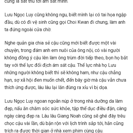
cũng là sát thủ tới ám sát mình.
Lưu Ngọc Luy cũng không ngu, biết mình lại có tai họa ngập
đầu, dù có đi vệ sinh cũng gọi Choi Kwan đi chung, làm anh
ta đứng ngoài cửa chờ.
Nghe quản gia chia sẻ cậu cũng mới biết được một vài
chuyện, trong đám anh em nuôi của ông nội, có vài người
không đồng ý cậu lên làm ông trùm đời tiếp theo, bọn họ bắt
tay với thế lực đối địch ám sát cậu. Thế lực nhà họ Lưu
những người không biết thì sẽ không ham, như cậu chẳng
hạn, sợ xã hội đen muốn chết, đến bây giờ mà cậu vẫn chưa
thích ứng được, lâu lâu lại lăn đùng ra xỉu vì bị dọa.
Lưu Ngọc Luy ngoan ngoãn núp ở trong nhà dưỡng da làm
đẹp, nấu ăn chăm sóc sức khỏe, tập thể dục điều đặn, càng
ngày càng đẹp ra. Lâu lâu Giang Noah cũng sẽ ghé đây trêu
chọc cậu vài lần, dù bận rộn với lịch trình sắp tới, hắn cũng
trích ra được thời gian ở nhà xem phim cùng cậu.