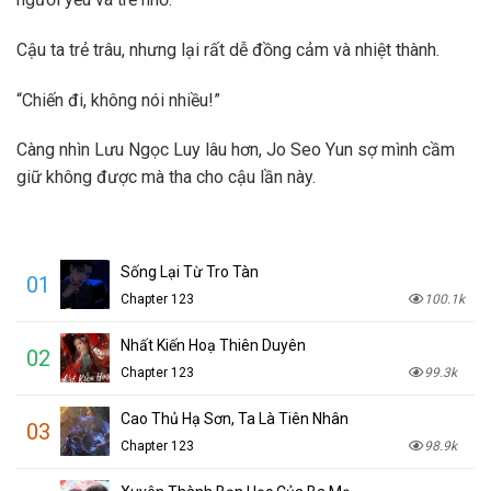
Cậu ta trẻ trâu, nhưng lại rất dễ đồng cảm và nhiệt thành.
“Chiến đi, không nói nhiều!”
Càng nhìn Lưu Ngọc Luy lâu hơn, Jo Seo Yun sợ mình cầm
giữ không được mà tha cho cậu lần này.
Sống Lại Từ Tro Tàn
01
Chapter 123
100.1k
Nhất Kiến Hoạ Thiên Duyên
02
Chapter 123
99.3k
Cao Thủ Hạ Sơn, Ta Là Tiên Nhân
03
Chapter 123
98.9k