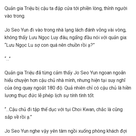
Quản gia Triệu bị cậu ta đập cửa tới phiền lòng, thỉnh người
vào trong.
Jo Seo Yun đi vào trong nhà lạng lách đánh võng vài vòng,
không thấy Lưu Ngọc Luy đâu, ngẩng đầu nói với quản gia:
“Lưu Ngọc Lu sợ con quá nên chuồn rồi ạ?”
“…”
Quản gia Triệu đã từng cảm thấy Jo Seo Yun ngoan ngoãn
hiểu chuyện hơn cậu chủ nhà mình, nhưng hiện tại suy nghĩ
của ông quay ngoắt 180 độ. Quả nhiên chỉ có cậu chủ là hiền
lương thục đức lễ phép lịch sự tính tình tốt.
“…Cậu chủ đi tập thể dục với tụi Choi Kwan, chắc là cũng
sắp về rồi ạ.”
Jo Seo Yun nghe vậy yên tâm ngồi xuống phòng khách đợi