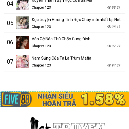
Xuyên Thành Bạn Học Của Ba Mẹ
04
Chapter 123
98.5k
Đọc truyện Hương Tình Rực Cháy mới nhất tại NetTruyen
05
Chapter 123
98.1k
Ván Cờ Báo Thù Chốn Cung Đình
06
Chapter 123
97.7k
Nam Sủng Của Ta Là Trùm Mafia
07
Chapter 123
97.3k