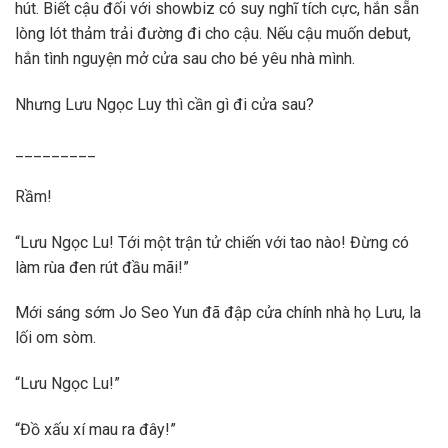
hút. Biết cậu đối với showbiz có suy nghĩ tích cực, hắn sẵn
lòng lót thảm trải đường đi cho cậu. Nếu cậu muốn debut,
hắn tình nguyện mở cửa sau cho bé yêu nhà mình.
Nhưng Lưu Ngọc Luy thì cần gì đi cửa sau?
_________
Rầm!
“Lưu Ngọc Lu! Tới một trận tử chiến với tao nào! Đừng có
làm rùa đen rút đầu mãi!”
Mới sáng sớm Jo Seo Yun đã đập cửa chính nhà họ Lưu, la
lối om sòm.
“Lưu Ngọc Lu!”
“Đồ xấu xí mau ra đây!”