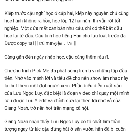
Kiếp trước cậu nghỉ học ở cấp hai, kiếp này nguyên chủ cũng
học hành không ra hồn, học lớp 12 hai năm thi vẫn rớt tốt
nghiệp. Một đứa mất căn bản như cậu, chỉ có thể bắt đầu
học lại từ đầu. Cậu tính học tiếng Hàn cho lưu loát trước đã.
Được‎ cop𝐲‎ 𝐭ại‎ ||‎ 𝐭rù‎ m𝐭r𝑢𝐲ệ𝔫﹒𝘝𝔫‎ ||
Càng gần đến ngày nhập học, cậu càng thêm rầu rĩ.
Chương trình Pick Me đã phát sóng trên ti vi những tập đầu
tiên. Nhờ vào mánh lới và tiêu đề cho nên show âm nhạc này
lại hút thêm một đợt người xem. Phần biểu diễn xuất sắc
của Lưu Ngọc Luy, đặc biệt là đoạn video chỉ quay một mình
cậu được Lưu Ý edit và chỉnh sửa lại theo lời nhờ vả của
Giang Noah, trở nên hot trên mạng xã hội.
Giang Noah nhận thấy Lưu Ngọc Luy có tố chất làm thần
tượng ngay từ lúc cậu đứng hát ở sân vườn, hắn đã bị cuốn