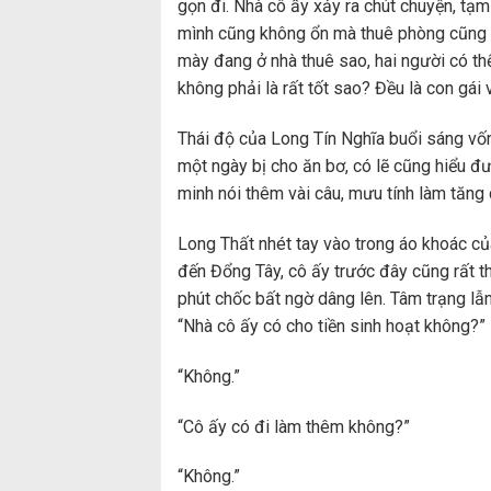
gọn đi. Nhà cô ấy xảy ra chút chuyện, tạm
mình cũng không ổn mà thuê phòng cũng k
mày đang ở nhà thuê sao, hai người có thể
không phải là rất tốt sao? Đều là con gái 
Thái độ của Long Tín Nghĩa buổi sáng vốn
một ngày bị cho ăn bơ, có lẽ cũng hiểu đư
minh nói thêm vài câu, mưu tính làm tăng c
Long Thất nhét tay vào trong áo khoác củ
đến Đổng Tây, cô ấy trước đây cũng rất th
phút chốc bất ngờ dâng lên. Tâm trạng lẫn
“Nhà cô ấy có cho tiền sinh hoạt không?”
“Không.”
“Cô ấy có đi làm thêm không?”
“Không.”