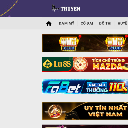
ĐAM MỸ
CỔ ĐẠI
ĐÔ THỊ
HUYỀ