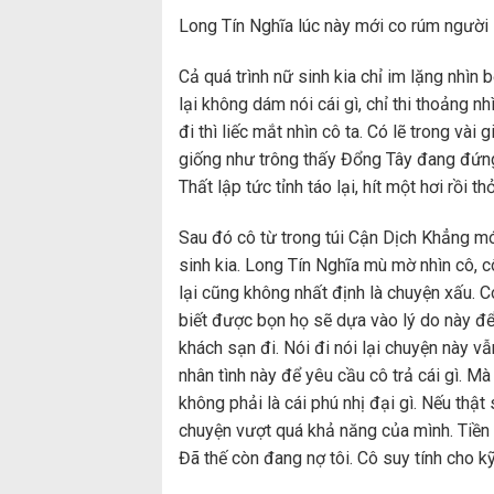
Long Tín Nghĩa lúc này mới co rúm người l
Cả quá trình nữ sinh kia chỉ im lặng nhì
lại không dám nói cái gì, chỉ thi thoảng n
đi thì liếc mắt nhìn cô ta. Có lẽ trong và
giống như trông thấy Đổng Tây đang đứng 
Thất lập tức tỉnh táo lại, hít một hơi rồi thở
Sau đó cô từ trong túi Cận Dịch Khẳng móc
sinh kia. Long Tín Nghĩa mù mờ nhìn cô, c
lại cũng không nhất định là chuyện xấu. C
biết được bọn họ sẽ dựa vào lý do này để
khách sạn đi. Nói đi nói lại chuyện này v
nhân tình này để yêu cầu cô trả cái gì. Mà
không phải là cái phú nhị đại gì. Nếu th
chuyện vượt quá khả năng của mình. Tiền 
Đã thế còn đang nợ tôi. Cô suy tính cho kỹ