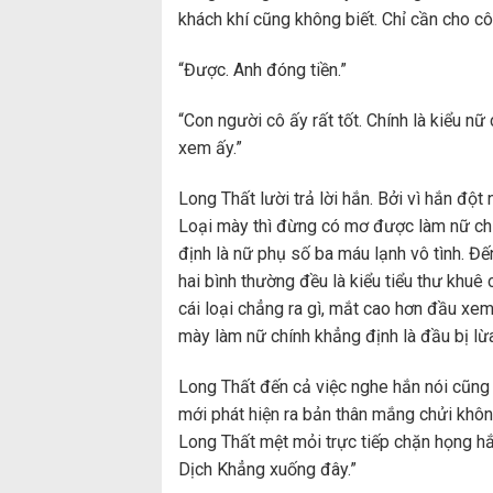
khách khí cũng không biết. Chỉ cần cho cô
“Được. Anh đóng tiền.”
“Con người cô ấy rất tốt. Chính là kiểu 
xem ấy.”
Long Thất lười trả lời hắn. Bởi vì hắn đột
Loại mày thì đừng có mơ được làm nữ chính
định là nữ phụ số ba máu lạnh vô tình. 
hai bình thường đều là kiểu tiểu thư khuê
cái loại chẳng ra gì, mắt cao hơn đầu xe
mày làm nữ chính khẳng định là đầu bị lừa
Long Thất đến cả việc nghe hắn nói cũng l
mới phát hiện ra bản thân mắng chửi không 
Long Thất mệt mỏi trực tiếp chặn họng hắ
Dịch Khẳng xuống đây.”