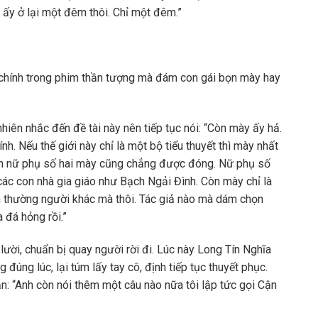
 ấy ở lại một đêm thôi. Chỉ một đêm.”
nữ chính trong phim thần tượng mà đám con gái bọn mày hay
 nhiên nhắc đến đề tài này nên tiếp tục nói: “Còn mày ấy hả.
. Nếu thế giới này chỉ là một bộ tiểu thuyết thì mày nhất
Đến nữ phụ số hai mày cũng chẳng được đóng. Nữ phụ số
 các con nhà gia giáo như Bạch Ngải Đình. Còn mày chỉ là
m thường người khác mà thôi. Tác giả nào mà dám chọn
 đá hỏng rồi.”
ười, chuẩn bị quay người rời đi. Lúc này Long Tín Nghĩa
đúng lúc, lại túm lấy tay cô, định tiếp tục thuyết phục.
n: “Anh còn nói thêm một câu nào nữa tôi lập tức gọi Cận