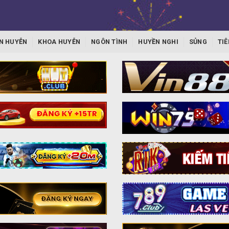
N HUYỄN
KHOA HUYỄN
NGÔN TÌNH
HUYỀN NGHI
SỦNG
TIÊ