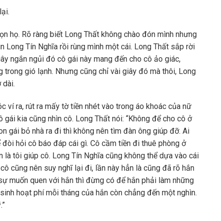
ại.
n bọn họ. Rõ ràng biết Long Thất không chào đón mình nhưng
hìn Long Tín Nghĩa rồi rùng mình một cái. Long Thất sắp rời
i giây ngắn ngủi đó cô gái này mang đến cho cô ảo giác,
trong gió lạnh. Nhưng cũng chỉ vài giây đó mà thôi, Long
 dài.
 ví ra, rút ra mấy tờ tiền nhét vào trong áo khoác của nữ
ô gái kia cũng nhìn cô. Long Thất nói: “Không để cho cô ở
on gái bỏ nhà ra đi thì không nên tìm đàn ông giúp đỡ. Ai
 đòi hỏi cô báo đáp cái gì. Cô cầm tiền đi thuê phòng ở
ẫn là tôi giúp cô. Long Tín Nghĩa cũng không thể dựa vào cái
 cô cũng nên suy nghĩ lại đi, lần này hẳn là cũng đã rõ hắn
ật sự muốn quen với hắn thì đừng có để hắn phải làm những
sinh hoạt phí mỗi tháng của hắn còn chẳng đến một nghìn.
.”