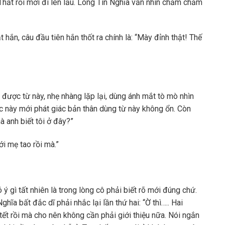
hất rồi mới đi lên lầu. Long Tín Nghĩa vẫn nhìn chằm chằm
hắn, câu đầu tiên hắn thốt ra chính là: “Mày đỉnh thật! Thế
ược từ này, nhẹ nhàng lặp lại, dùng ánh mắt tò mò nhìn
úc này mới phát giác bản thân dùng từ này không ổn. Còn
à anh biết tôi ở đây?”
i mẹ tao rồi mà.”
 ý gì tất nhiên là trong lòng cô phải biết rõ mới đúng chứ.
hĩa bất đắc dĩ phải nhắc lại lần thứ hai: “Ờ thì….. Hai
tết rồi mà cho nên không cần phải giới thiệu nữa. Nói ngắn