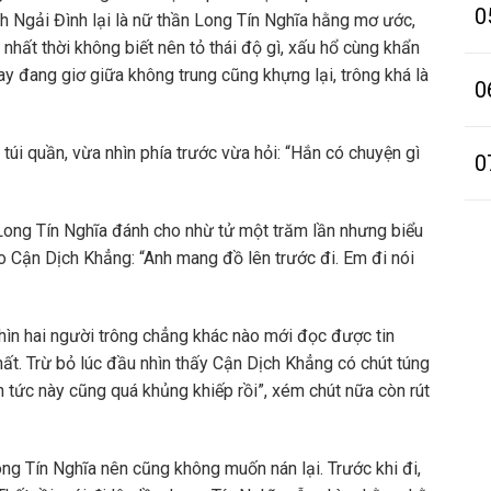
0
 Ngải Đình lại là nữ thần Long Tín Nghĩa hằng mơ ước,
nhất thời không biết nên tỏ thái độ gì, xấu hổ cùng khẩn
tay đang giơ giữa không trung cũng khựng lại, trông khá là
0
túi quần, vừa nhìn phía trước vừa hỏi: “Hắn có chuyện gì
0
ong Tín Nghĩa đánh cho nhừ tử một trăm lần nhưng biểu
cho Cận Dịch Khẳng: “Anh mang đồ lên trước đi. Em đi nói
hìn hai người trông chẳng khác nào mới đọc được tin
nhất. Trừ bỏ lúc đầu nhìn thấy Cận Dịch Khẳng có chút túng
in tức này cũng quá khủng khiếp rồi”, xém chút nữa còn rút
g Tín Nghĩa nên cũng không muốn nán lại. Trước khi đi,