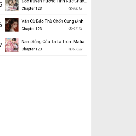
Đọc truyện Hương Tình Rực Cháy mới nhất tại NetTruyen
5
Chapter 123
98.1k
Ván Cờ Báo Thù Chốn Cung Đình
6
Chapter 123
97.7k
Nam Sủng Của Ta Là Trùm Mafia
7
Chapter 123
97.3k