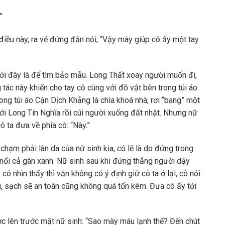
”
điều này, ra vẻ đứng đắn nói, “Vậy mày giúp cô ấy một tay
”
ới đây là để tìm bảo mẫu. Long Thất xoay người muốn đi,
 tác này khiến cho tay cô cùng với đồ vật bên trong túi áo
rong túi áo Cận Dịch Khẳng là chìa khoá nhà, rơi “bang” một
với Long Tín Nghĩa rồi cúi người xuống đất nhặt. Nhưng nữ
cô ta đưa về phía cô: “Này.”
 chạm phải làn da của nữ sinh kia, có lẽ là do đứng trong
 nổi cả gân xanh. Nữ sinh sau khi đứng thẳng người dậy
ó nhìn thấy thì vẫn không có ý định giữ cô ta ở lại, cô nói:
hu, sạch sẽ an toàn cũng không quá tốn kém. Đưa cô ấy tới
c lên trước mặt nữ sinh: “Sao mày máu lạnh thế? Đến chút