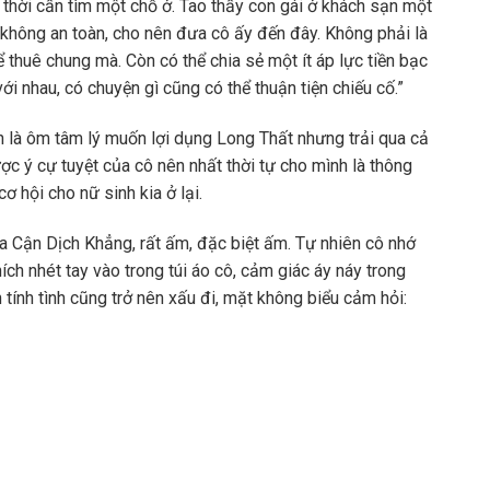
 thời cần tìm một chỗ ở. Tao thấy con gái ở khách sạn một
hông an toàn, cho nên đưa cô ấy đến đây. Không phải là
 thuê chung mà. Còn có thể chia sẻ một ít áp lực tiền bạc
với nhau, có chuyện gì cũng có thể thuận tiện chiếu cố.”
 là ôm tâm lý muốn lợi dụng Long Thất nhưng trải qua cả
ợc ý cự tuyệt của cô nên nhất thời tự cho mình là thông
ơ hội cho nữ sinh kia ở lại.
a Cận Dịch Khẳng, rất ấm, đặc biệt ấm. Tự nhiên cô nhớ
ích nhét tay vào trong túi áo cô, cảm giác áy náy trong
 tính tình cũng trở nên xấu đi, mặt không biểu cảm hỏi: