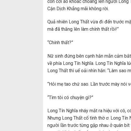
còn cởi áo khoác choàng lên người Long T
Cận Dịch Khẳng mãi không rời.
Quả nhiên Long Thất vừa đi đến trước mặt 
mà đã thăng lên làm chính thất rồi!”
“Chính thất?”
Nữ sinh đứng bên cạnh hắn mẫn cảm bắt đ
về phía Long Tín Nghĩa. Long Tín Nghĩa l
Long Thất thì uể oải nhìn hắn: “Làm sao m
“Hỏi mẹ tao chứ sao. Lần trước mày nói vớ
“Tìm tôi có chuyện gì?”
Long Tín Nghĩa nháy mắt ra hiệu với cô, có
Nhưng Long Thất cố tình thờ ơ. Long Tín Ng
người lần trước từng gặp nhau ở quán bít 