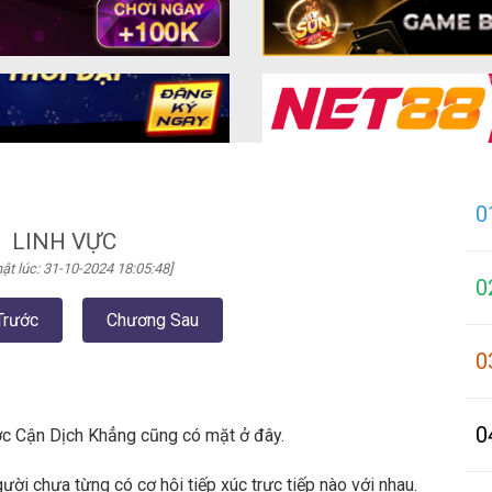
0
LINH VỰC
ật lúc: 31-10-2024 18:05:48]
0
Trước
Chương Sau
0
0
c Cận Dịch Khẳng cũng có mặt ở đây.
gười chưa từng có cơ hội tiếp xúc trực tiếp nào với nhau.