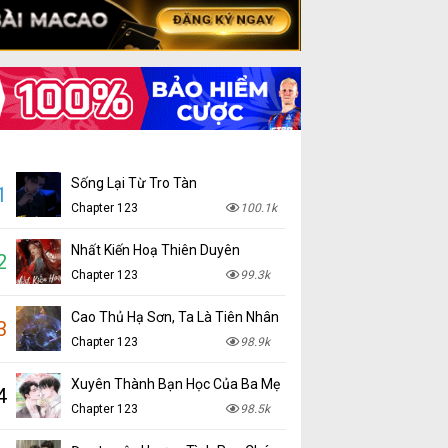
Sống Lại Từ Tro Tàn
1
Chapter 123
100.1k
Nhất Kiến Hoạ Thiên Duyên
2
Chapter 123
99.3k
Cao Thủ Hạ Sơn, Ta Là Tiên Nhân
3
Chapter 123
98.9k
Xuyên Thành Bạn Học Của Ba Mẹ
4
Chapter 123
98.5k