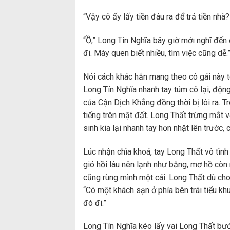
“Vậy cô ấy lấy tiền đâu ra để trả tiền nhà?
“Ồ,” Long Tín Nghĩa bây giờ mới nghĩ đến 
đi. Mày quen biết nhiều, tìm việc cũng dễ.
Nói cách khác hắn mang theo cô gái này t
Long Tín Nghĩa nhanh tay túm cô lại, động
của Cận Dịch Khẳng đồng thời bị lôi ra. T
tiếng trên mặt đất. Long Thất trừng mắt 
sinh kia lại nhanh tay hơn nhặt lên trước, 
Lúc nhận chìa khoá, tay Long Thất vô tình
gió hồi lâu nên lạnh như băng, mơ hồ còn
cũng rùng mình một cái. Long Thất dù cho c
“Có một khách sạn ở phía bên trái tiểu k
đó đi.”
Long Tín Nghĩa kéo lấy vai Long Thất bướ