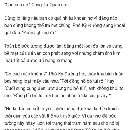
“Cho cậu nợ.” Cung Tử Quận nói.
Đừng lo lắng nếu bạn có quá nhiều khoản nợ vì đằng nào
bạn cũng không thể trả hết chúng. Phó Kỳ Đường sảng khoái
gật đầu: “Được, ghi nợ đi.”
Toàn bộ bức tường được làm bằng một loại đá lớn và cứng,
bề mặt của đá vẫn còn phát sáng với những chấm ánh kim
loại, tất cả được đổ bằng xi măng.
“Có cách nào không?” Phó Kỳ Đường hỏi, thấy khu bình luận
bay hàng loạt mấy câu như: “Tới đồng hồ bỏ túi rồi” hay
“Cuối cùng cũng đến lượt đồng hồ bỏ túi”, anh không khỏi tò
mò: “Đồng hồ bỏ túi mà bọn họ nhắc tới là cái gì vậy?”
“Nó là đạo cụ cốt truyện, chức năng đại khái là điều khiển
thời gian của các vật thể vô tri vô giác. Ví dụ như để bức
tường này nhảy luôn tới trạng thái trăm năm sau cho nó bị