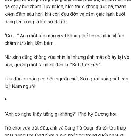
gã chạy hơi chậm. Tuy nhiên, hiện thực không đợi gã, thanh
kiếm đâm sâu hơn, khi cơn đau đớn và cảm giác lạnh buốt
dâng lên cũng là lúc sự đã rồi.
“Cô…. ” Anh mắt tên mặc vest không thể tin mà nhìn chằm
chằm nữ sinh, lẩm bẩm.
Nữ sinh cũng không vừa nhìn lại nhưng ánh mắt cô ấy lại vô
hồn, gương mặt tái nhợt đến lạ: “Bắt được rồi.”
Lâu đài ác mộng có bốn người chết. Số người sống sót còn
lại: Năm người.
*
“Anh có nghe thấy tiếng gì không?” Phó Kỳ Đường hỏi.
Trò chơi vừa bắt đầu, anh và Cung Tử Quận đã tới tòa tháp
phía đông tìm tầng hầm được nhắc tới trong cuốn nhật ký