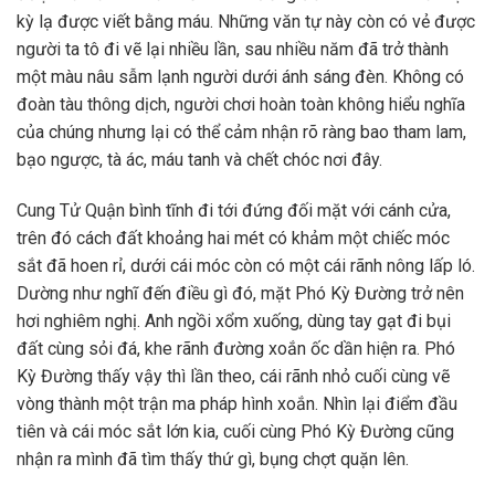
kỳ lạ được viết bằng máu. Những văn tự này còn có vẻ được
người ta tô đi vẽ lại nhiều lần, sau nhiều năm đã trở thành
một màu nâu sẫm lạnh người dưới ánh sáng đèn. Không có
đoàn tàu thông dịch, người chơi hoàn toàn không hiểu nghĩa
của chúng nhưng lại có thể cảm nhận rõ ràng bao tham lam,
bạo ngược, tà ác, máu tanh và chết chóc nơi đây.
Cung Tử Quận bình tĩnh đi tới đứng đối mặt với cánh cửa,
trên đó cách đất khoảng hai mét có khảm một chiếc móc
sắt đã hoen rỉ, dưới cái móc còn có một cái rãnh nông lấp ló.
Dường như nghĩ đến điều gì đó, mặt Phó Kỳ Đường trở nên
hơi nghiêm nghị. Anh ngồi xổm xuống, dùng tay gạt đi bụi
đất cùng sỏi đá, khe rãnh đường xoắn ốc dần hiện ra. Phó
Kỳ Đường thấy vậy thì lần theo, cái rãnh nhỏ cuối cùng vẽ
vòng thành một trận ma pháp hình xoắn. Nhìn lại điểm đầu
tiên và cái móc sắt lớn kia, cuối cùng Phó Kỳ Đường cũng
nhận ra mình đã tìm thấy thứ gì, bụng chợt quặn lên.