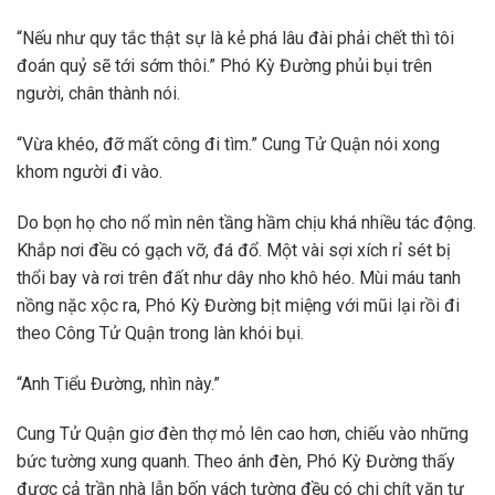
“Nếu như quy tắc thật sự là kẻ phá lâu đài phải chết thì tôi
đoán quỷ sẽ tới sớm thôi.” Phó Kỳ Đường phủi bụi trên
người, chân thành nói.
“Vừa khéo, đỡ mất công đi tìm.” Cung Tử Quận nói xong
khom người đi vào.
Do bọn họ cho nổ mìn nên tầng hầm chịu khá nhiều tác động.
Khắp nơi đều có gạch vỡ, đá đổ. Một vài sợi xích rỉ sét bị
thổi bay và rơi trên đất như dây nho khô héo. Mùi máu tanh
nồng nặc xộc ra, Phó Kỳ Đường bịt miệng với mũi lại rồi đi
theo Công Tử Quận trong làn khói bụi.
“Anh Tiểu Đường, nhìn này.”
Cung Tử Quận giơ đèn thợ mỏ lên cao hơn, chiếu vào những
bức tường xung quanh. Theo ánh đèn, Phó Kỳ Đường thấy
được cả trần nhà lẫn bốn vách tường đều có chi chít văn tự