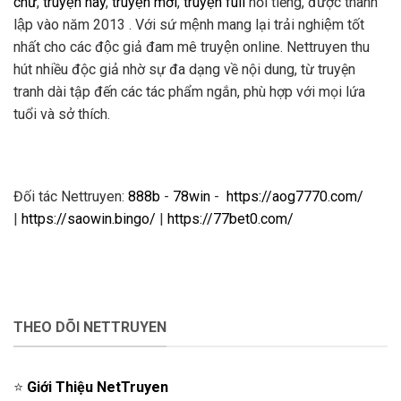
chữ
,
truyện hay
,
truyện mới
,
truyện full
nổi tiếng, được thành
lập vào năm 2013 . Với sứ mệnh mang lại trải nghiệm tốt
nhất cho các độc giả đam mê truyện online. Nettruyen thu
hút nhiều độc giả nhờ sự đa dạng về nội dung, từ truyện
tranh dài tập đến các tác phẩm ngắn, phù hợp với mọi lứa
tuổi và sở thích.
Đối tác Nettruyen:
888b
-
78win
-
https://aog7770.com/
|
https://saowin.bingo/
|
https://77bet0.com/
THEO DÕI NETTRUYEN
⭐️
Giới Thiệu NetTruyen