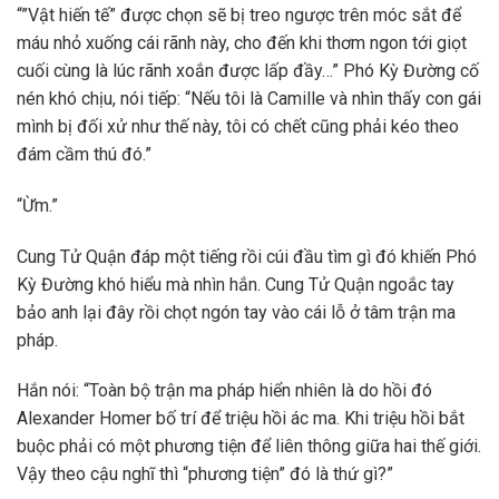
“”Vật hiến tế” được chọn sẽ bị treo ngược trên móc sắt để
máu nhỏ xuống cái rãnh này, cho đến khi thơm ngon tới giọt
cuối cùng là lúc rãnh xoắn được lấp đầy…” Phó Kỳ Đường cố
nén khó chịu, nói tiếp: “Nếu tôi là Camille và nhìn thấy con gái
mình bị đối xử như thế này, tôi có chết cũng phải kéo theo
đám cầm thú đó.”
“Ừm.”
Cung Tử Quận đáp một tiếng rồi cúi đầu tìm gì đó khiến Phó
Kỳ Đường khó hiểu mà nhìn hắn. Cung Tử Quận ngoắc tay
bảo anh lại đây rồi chọt ngón tay vào cái lỗ ở tâm trận ma
pháp.
Hắn nói: “Toàn bộ trận ma pháp hiển nhiên là do hồi đó
Alexander Homer bố trí để triệu hồi ác ma. Khi triệu hồi bắt
buộc phải có một phương tiện để liên thông giữa hai thế giới.
Vậy theo cậu nghĩ thì “phương tiện” đó là thứ gì?”