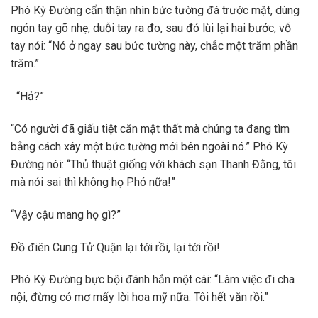
Phó Kỳ Đường cẩn thận nhìn bức tường đá trước mặt, dùng
ngón tay gõ nhẹ, duỗi tay ra đo, sau đó lùi lại hai bước, vỗ
tay nói: “Nó ở ngay sau bức tường này, chắc một trăm phần
trăm.”
“Hả?”
“Có người đã giấu tiệt căn mật thất mà chúng ta đang tìm
bằng cách xây một bức tường mới bên ngoài nó.” Phó Kỳ
Đường nói: “Thủ thuật giống với khách sạn Thanh Đằng, tôi
mà nói sai thì không họ Phó nữa!”
“Vậy cậu mang họ gì?”
Đồ điên Cung Tử Quận lại tới rồi, lại tới rồi!
Phó Kỳ Đường bực bội đánh hắn một cái: “Làm việc đi cha
nội, đừng có mơ mấy lời hoa mỹ nữa. Tôi hết văn rồi.”