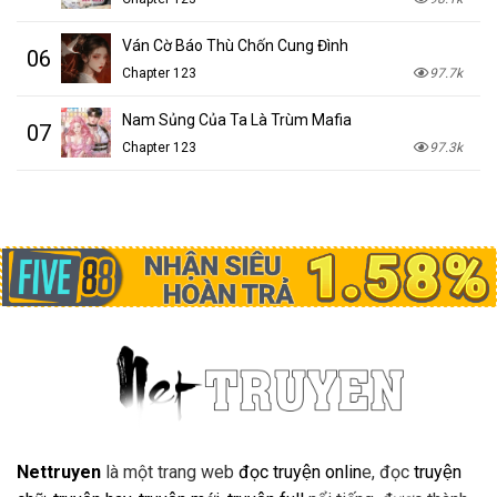
Ván Cờ Báo Thù Chốn Cung Đình
06
Chapter 123
97.7k
Nam Sủng Của Ta Là Trùm Mafia
07
Chapter 123
97.3k
Nettruyen
là một trang web
đọc truyện onlin
e, đọc
truyện