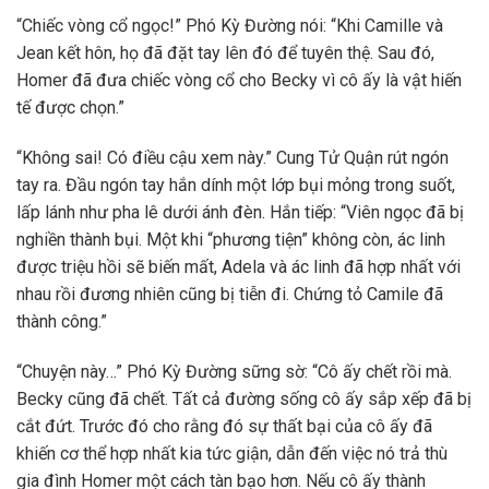
“Chiếc vòng cổ ngọc!” Phó Kỳ Đường nói: “Khi Camille và
Jean kết hôn, họ đã đặt tay lên đó để tuyên thệ. Sau đó,
Homer đã đưa chiếc vòng cổ cho Becky vì cô ấy là vật hiến
tế được chọn.”
“Không sai! Có điều cậu xem này.” Cung Tử Quận rút ngón
tay ra. Đầu ngón tay hắn dính một lớp bụi mỏng trong suốt,
lấp lánh như pha lê dưới ánh đèn. Hắn tiếp: “Viên ngọc đã bị
nghiền thành bụi. Một khi “phương tiện” không còn, ác linh
được triệu hồi sẽ biến mất, Adela và ác linh đã hợp nhất với
nhau rồi đương nhiên cũng bị tiễn đi. Chứng tỏ Camile đã
thành công.”
“Chuyện này…” Phó Kỳ Đường sững sờ: “Cô ấy chết rồi mà.
Becky cũng đã chết. Tất cả đường sống cô ấy sắp xếp đã bị
cắt đứt. Trước đó cho rằng đó sự thất bại của cô ấy đã
khiến cơ thể hợp nhất kia tức giận, dẫn đến việc nó trả thù
gia đình Homer một cách tàn bạo hơn. Nếu cô ấy thành