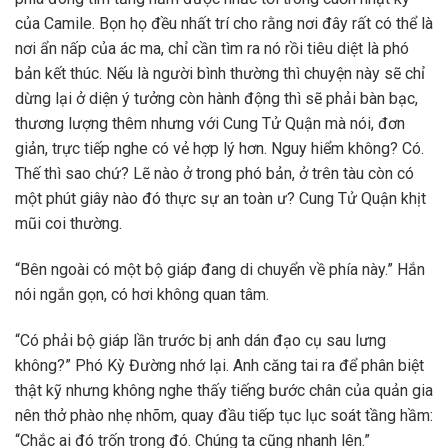
của Camile. Bọn họ đều nhất trí cho rằng nơi đây rất có thể là
nơi ẩn nấp của ác ma, chỉ cần tìm ra nó rồi tiêu diệt là phó
bản kết thúc. Nếu là người bình thường thì chuyện này sẽ chỉ
dừng lại ở diện ý tưởng còn hành động thì sẽ phải bàn bạc,
thương lượng thêm nhưng với Cung Tử Quận mà nói, đơn
giản, trực tiếp nghe có vẻ hợp lý hơn. Nguy hiểm không? Có.
Thế thì sao chứ? Lẽ nào ở trong phó bản, ở trên tàu còn có
một phút giây nào đó thực sự an toàn ư? Cung Tử Quận khịt
mũi coi thường.
“Bên ngoài có một bộ giáp đang di chuyển về phía này.” Hắn
nói ngắn gọn, có hơi không quan tâm.
“Có phải bộ giáp lần trước bị anh dán đạo cụ sau lưng
không?” Phó Kỳ Đường nhớ lại. Anh căng tai ra để phân biệt
thật kỹ nhưng không nghe thấy tiếng bước chân của quản gia
nên thở phào nhẹ nhõm, quay đầu tiếp tục lục soát tầng hầm:
“Chắc ai đó trốn trong đó. Chúng ta cũng nhanh lên.”