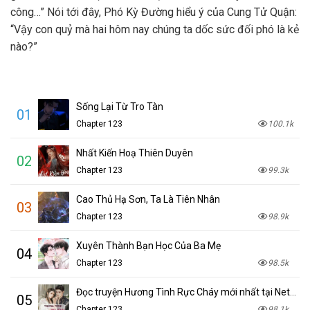
công…” Nói tới đây, Phó Kỳ Đường hiểu ý của Cung Tử Quận:
“Vậy con quỷ mà hai hôm nay chúng ta dốc sức đối phó là kẻ
nào?”
Sống Lại Từ Tro Tàn
01
Chapter 123
100.1k
Nhất Kiến Hoạ Thiên Duyên
02
Chapter 123
99.3k
Cao Thủ Hạ Sơn, Ta Là Tiên Nhân
03
Chapter 123
98.9k
Xuyên Thành Bạn Học Của Ba Mẹ
04
Chapter 123
98.5k
Đọc truyện Hương Tình Rực Cháy mới nhất tại NetTruyen
05
Chapter 123
98.1k