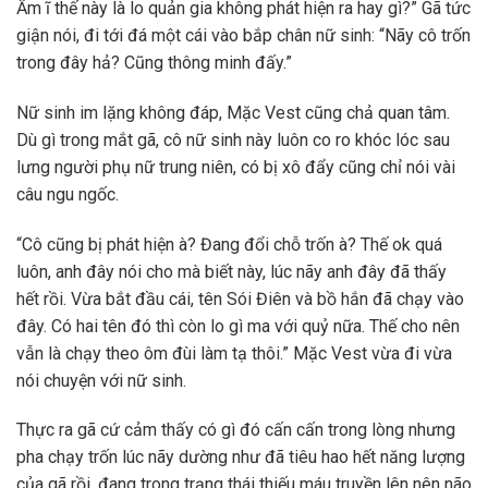
Ầm ĩ thế này là lo quản gia không phát hiện ra hay gì?” Gã tức
giận nói, đi tới đá một cái vào bắp chân nữ sinh: “Nãy cô trốn
trong đây hả? Cũng thông minh đấy.”
Nữ sinh im lặng không đáp, Mặc Vest cũng chả quan tâm.
Dù gì trong mắt gã, cô nữ sinh này luôn co ro khóc lóc sau
lưng người phụ nữ trung niên, có bị xô đẩy cũng chỉ nói vài
câu ngu ngốc.
“Cô cũng bị phát hiện à? Đang đổi chỗ trốn à? Thế ok quá
luôn, anh đây nói cho mà biết này, lúc nãy anh đây đã thấy
hết rồi. Vừa bắt đầu cái, tên Sói Điên và bồ hắn đã chạy vào
đây. Có hai tên đó thì còn lo gì ma với quỷ nữa. Thế cho nên
vẫn là chạy theo ôm đùi làm tạ thôi.” Mặc Vest vừa đi vừa
nói chuyện với nữ sinh.
Thực ra gã cứ cảm thấy có gì đó cấn cấn trong lòng nhưng
pha chạy trốn lúc nãy dường như đã tiêu hao hết năng lượng
của gã rồi, đang trong trạng thái thiếu máu truyền lên nên não