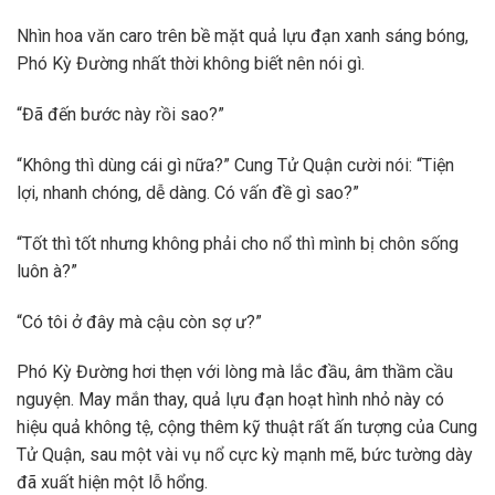
Nhìn hoa văn caro trên bề mặt quả lựu đạn xanh sáng bóng,
Phó Kỳ Đường nhất thời không biết nên nói gì.
“Đã đến bước này rồi sao?”
“Không thì dùng cái gì nữa?” Cung Tử Quận cười nói: “Tiện
lợi, nhanh chóng, dễ dàng. Có vấn đề gì sao?”
“Tốt thì tốt nhưng không phải cho nổ thì mình bị chôn sống
luôn à?”
“Có tôi ở đây mà cậu còn sợ ư?”
Phó Kỳ Đường hơi thẹn với lòng mà lắc đầu, âm thầm cầu
nguyện. May mắn thay, quả lựu đạn hoạt hình nhỏ này có
hiệu quả không tệ, cộng thêm kỹ thuật rất ấn tượng của Cung
Tử Quận, sau một vài vụ nổ cực kỳ mạnh mẽ, bức tường dày
đã xuất hiện một lỗ hổng.