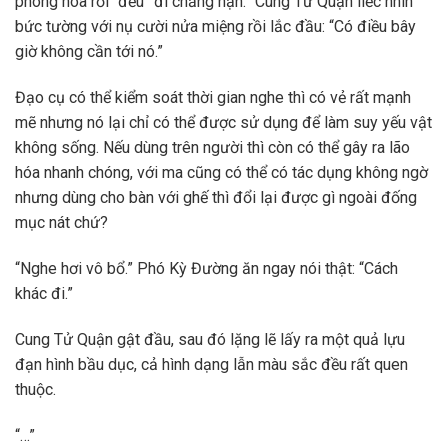
phong hóa rồi “đểu” đi chẳng hạn.” Cung Tử Quận liếc nhìn
bức tường với nụ cười nửa miệng rồi lắc đầu: “Có điều bây
giờ không cần tới nó.”
Đạo cụ có thể kiểm soát thời gian nghe thì có vẻ rất mạnh
mẽ nhưng nó lại chỉ có thể được sử dụng để làm suy yếu vật
không sống. Nếu dùng trên người thì còn có thể gây ra lão
hóa nhanh chóng, với ma cũng có thể có tác dụng không ngờ
nhưng dùng cho bàn với ghế thì đổi lại được gì ngoài đống
mục nát chứ?
“Nghe hơi vô bổ.” Phó Kỳ Đường ăn ngay nói thật: “Cách
khác đi.”
Cung Tử Quận gật đầu, sau đó lặng lẽ lấy ra một quả lựu
đạn hình bầu dục, cả hình dạng lẫn màu sắc đều rất quen
thuộc.
“…”