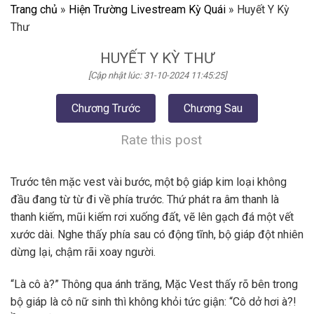
Trang chủ
»
Hiện Trường Livestream Kỳ Quái
»
Huyết Y Kỳ
Thư
HUYẾT Y KỲ THƯ
[Cập nhật lúc: 31-10-2024 11:45:25]
Chương Trước
Chương Sau
Rate this post
Trước tên mặc vest vài bước, một bộ giáp kim loại không
đầu đang từ từ đi về phía trước. Thứ phát ra âm thanh là
thanh kiếm, mũi kiếm rơi xuống đất, vẽ lên gạch đá một vết
xước dài. Nghe thấy phía sau có động tĩnh, bộ giáp đột nhiên
dừng lại, chậm rãi xoay người.
“Là cô à?” Thông qua ánh trăng, Mặc Vest thấy rõ bên trong
bộ giáp là cô nữ sinh thì không khỏi tức giận: “Cô dở hơi à?!