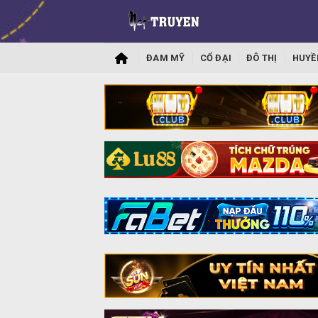
ĐAM MỸ
CỔ ĐẠI
ĐÔ THỊ
HUYỀ