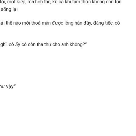
ời, một kiếp, mà hơn thế, kể cả khi tâm thức không còn tồn
sống lại.
ải thế nào mới thoả mãn được lòng hắn đây, đáng tiếc, có
ghĩ, cô ấy có còn tha thứ cho anh không?”
hư vậy.”