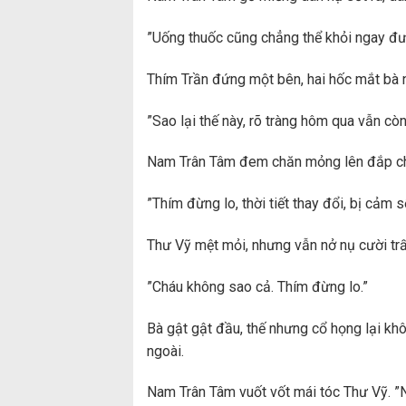
”Uống thuốc cũng chẳng thể khỏi ngay được
Thím Trần đứng một bên, hai hốc mắt bà 
”Sao lại thế này, rõ tràng hôm qua vẫn cò
Nam Trân Tâm đem chăn mỏng lên đắp cho 
”Thím đừng lo, thời tiết thay đổi, bị cảm 
Thư Vỹ mệt mỏi, nhưng vẫn nở nụ cười trấ
”Cháu không sao cả. Thím đừng lo.”
Bà gật gật đầu, thế nhưng cổ họng lại kh
ngoài.
Nam Trân Tâm vuốt vốt mái tóc Thư Vỹ. ”N