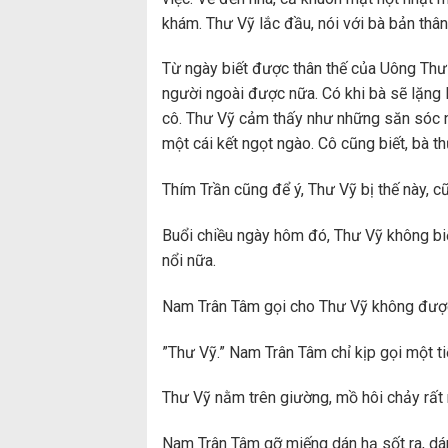
khám. Thư Vỹ lắc đầu, nói với bà bản thân
Từ ngày biết được thân thế của Uông Thư 
người ngoài được nữa. Có khi bà sẽ lặng 
cô. Thư Vỹ cảm thấy như những săn sóc 
một cái kết ngọt ngào. Cô cũng biết, bà th
Thím Trần cũng để ý, Thư Vỹ bị thế này, cũ
Buổi chiều ngày hôm đó, Thư Vỹ không biết
nổi nữa.
Nam Trân Tâm gọi cho Thư Vỹ không được, 
”Thư Vỹ.” Nam Trân Tâm chỉ kịp gọi một ti
Thư Vỹ nằm trên giường, mồ hôi chảy rất n
Nam Trân Tâm gỡ miếng dán hạ sốt ra, dán