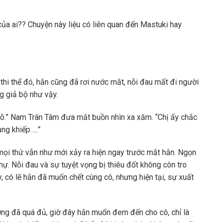
 của ai?? Chuyện này liệu có liên quan đến Mastuki hay
y thi thể đó, hắn cũng đã rơi nước mắt, nỗi đau mất đi người
g giả bộ như vậy.
 rõ.” Nam Trân Tâm đưa mắt buồn nhìn xa xăm. “Chị ấy chắc
ủng khiếp…..”
ọi thứ vẫn như mới xảy ra hiện ngay trước mắt hắn. Ngọn
hự. Nỗi đau và sự tuyệt vọng bị thiêu đốt không còn tro
ấy, có lẽ hắn đã muốn chết cùng cô, nhưng hiện tại, sự xuất
ơng đã quá đủ, giờ đây hắn muốn đem đến cho cô, chỉ là