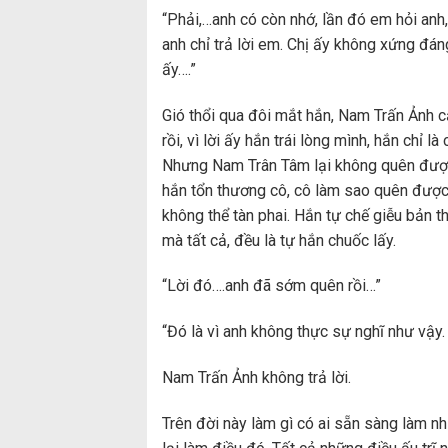
“Phải,…anh có còn nhớ, lần đó em hỏi anh,
anh chỉ trả lời em. Chị ấy không xứng đá
ấy….”
Gió thổi qua đôi mắt hắn, Nam Trấn Ảnh cả
rồi, vì lời ấy hắn trái lòng mình, hắn chỉ 
Nhưng Nam Trân Tâm lại không quên được
hắn tổn thương cô, cô làm sao quên được 
không thể tàn phai. Hắn tự chế giễu bản t
mà tất cả, đều là tự hắn chuốc lấy.
“Lời đó….anh đã sớm quên rồi…”
“Đó là vì anh không thực sự nghĩ như vậy. 
Nam Trấn Ảnh không trả lời.
Trên đời này làm gì có ai sẵn sàng làm 