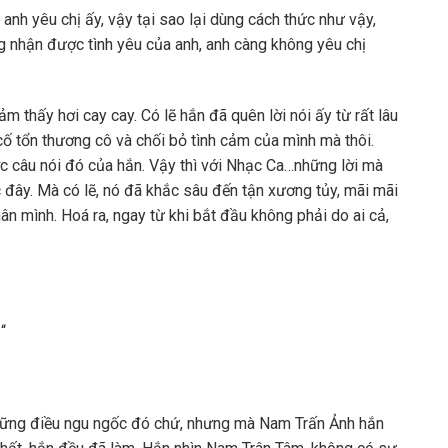
 anh yêu chị ấy, vậy tại sao lại dùng cách thức như vậy,
ng nhận được tình yêu của anh, anh càng không yêu chị
m thấy hơi cay cay. Có lẽ hắn đã quên lời nói ấy từ rất lâu
là cố tổn thương cô và chối bỏ tình cảm của mình mà thôi.
 câu nói đó của hắn. Vậy thì với Nhạc Ca…những lời mà
đây. Mà có lẽ, nó đã khắc sâu đến tận xương tủy, mãi mãi
hân mình. Hoá ra, ngay từ khi bắt đầu không phải do ai cả,
“
những điều ngu ngốc đó chứ, nhưng mà Nam Trấn Ảnh hắn