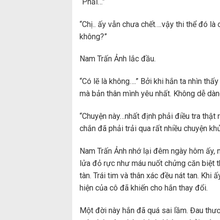
“Phải…”
“Chị.. ấy vẫn chưa chết….vậy thi thể đó là
không?”
Nam Trấn Ảnh lắc đầu.
“Có lẽ là không….” Bởi khi hắn ta nhìn thấ
mà bản thân mình yêu nhất. Không dễ dàn
“Chuyện này…nhất định phải điều tra thật
chắn đã phải trải qua rất nhiều chuyện kh
Nam Trấn Ảnh nhớ lại đêm ngày hôm ấy, m
lửa đỏ rực như máu nuốt chửng căn biệt t
tàn. Trái tim và thân xác đều nát tan. Khi 
hiện của cô đã khiến cho hắn thay đổi.
Một đời này hắn đã quá sai lầm. Đau thư