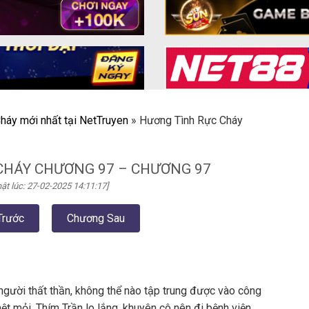
háy mới nhất tại NetTruyen
»
Hương Tình Rực Cháy
CHÁY CHƯƠNG 97 – CHƯƠNG 97
ật lúc: 27-02-2025 14:11:17]
Trước
Chương Sau
người thất thần, không thể nào tập trung được vào công
ệt mỏi. Thím Trần lo lắng, khuyên cô nên đi bệnh viện