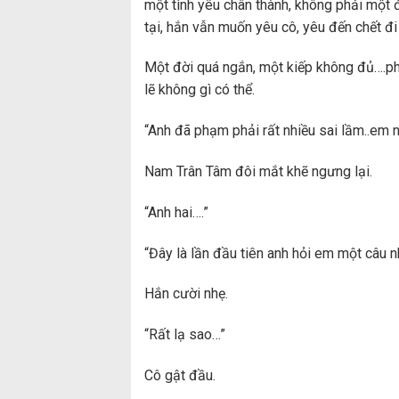
một tình yêu chân thành, không phải một đ
tại, hắn vẫn muốn yêu cô, yêu đến chết đi 
Một đời quá ngắn, một kiếp không đủ….ph
lẽ không gì có thể.
“Anh đã phạm phải rất nhiều sai lầm..em n
Nam Trân Tâm đôi mắt khẽ ngưng lại.
“Anh hai….”
“Đây là lần đầu tiên anh hỏi em một câu n
Hắn cười nhẹ.
“Rất lạ sao…”
Cô gật đầu.