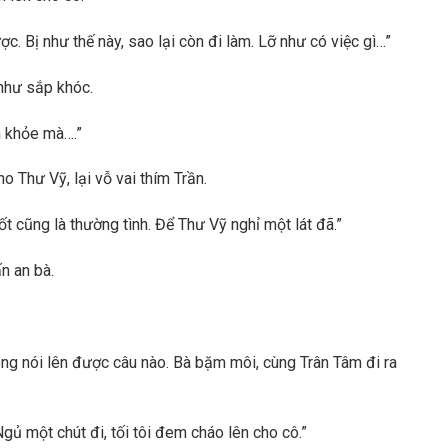
. Bị như thế này, sao lại còn đi làm. Lỡ như có việc gì…”
như sắp khóc.
n khỏe mà….”
Thư Vỹ, lại vỗ vai thím Trần.
sốt cũng là thường tình. Để Thư Vỹ nghỉ một lát đã.”
n an bà.
ông nói lên được câu nào. Bà bặm môi, cùng Trân Tâm đi ra
gủ một chút đi, tối tôi đem cháo lên cho cô.”