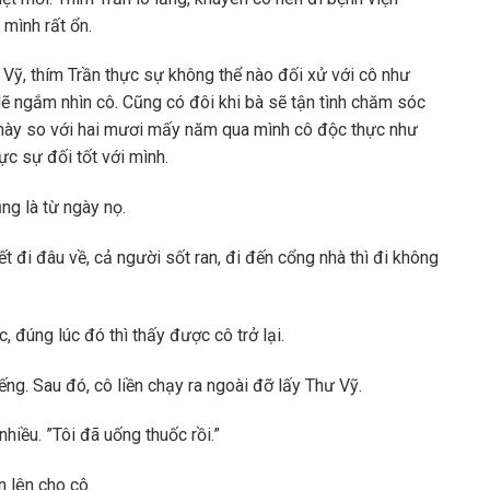
 mình rất ổn.
Vỹ, thím Trần thực sự không thể nào đối xử với cô như
lẽ ngắm nhìn cô. Cũng có đôi khi bà sẽ tận tình chăm sóc
này so với hai mươi mấy năm qua mình cô độc thực như
ực sự đối tốt với mình.
ng là từ ngày nọ.
 đi đâu về, cả người sốt ran, đi đến cổng nhà thì đi không
đúng lúc đó thì thấy được cô trở lại.
ếng. Sau đó, cô liền chạy ra ngoài đỡ lấy Thư Vỹ.
hiều. ”Tôi đã uống thuốc rồi.”
 lên cho cô.