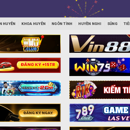
N HUYỄN
KHOA HUYỄN
NGÔN TÌNH
HUYỀN NGHI
SỦNG
TIÊ