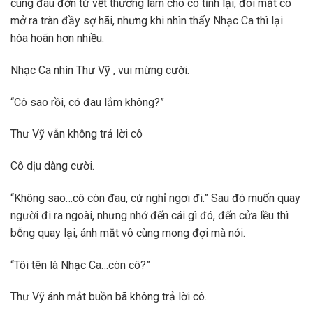
cùng đau đớn từ vết thương làm cho cô tỉnh lại, đôi mắt cô
mở ra tràn đầy sợ hãi, nhưng khi nhìn thấy Nhạc Ca thì lại
hòa hoãn hơn nhiều.
Nhạc Ca nhìn Thư Vỹ , vui mừng cười.
“Cô sao rồi, có đau lắm không?”
Thư Vỹ vẫn không trả lời cô
Cô dịu dàng cười.
“Không sao…cô còn đau, cứ nghỉ ngơi đi.” Sau đó muốn quay
người đi ra ngoài, nhưng nhớ đến cái gì đó, đến cửa lều thì
bỗng quay lại, ánh mắt vô cùng mong đợi mà nói.
“Tôi tên là Nhạc Ca…còn cô?”
Thư Vỹ ánh mắt buồn bã không trả lời cô.