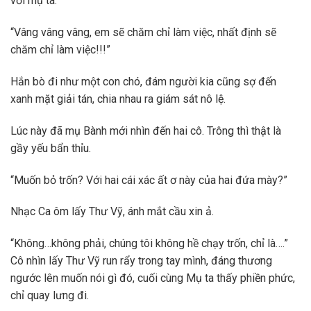
với mụ ta.
“Vâng vâng vâng, em sẽ chăm chỉ làm việc, nhất định sẽ
chăm chỉ làm việc!!!”
Hắn bò đi như một con chó, đám người kia cũng sợ đến
xanh mặt giải tán, chia nhau ra giám sát nô lệ.
Lúc này đã mụ Bành mới nhìn đến hai cô. Trông thì thật là
gầy yếu bẩn thỉu.
“Muốn bỏ trốn? Với hai cái xác ất ơ này của hai đứa mày?”
Nhạc Ca ôm lấy Thư Vỹ, ánh mắt cầu xin ả.
“Không…không phải, chúng tôi không hề chạy trốn, chỉ là….”
Cô nhìn lấy Thư Vỹ run rẩy trong tay mình, đáng thương
ngước lên muốn nói gì đó, cuối cùng Mụ ta thấy phiền phức,
chỉ quay lưng đi.