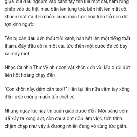
giụa, cúi đầu ngoạm vào cánh tay tên kia một cái, hàm răng
phập vào da thịt, máu bắn lên tung toé, bắn hết lên mặt cô,
khuôn mặt đã đen nhẻm cùng máu tươi hoà trộn trở nên dữ
tợn kinh người.
Tên bị cắn đau đến thấu trời xanh, hắn hét lên một tiếng thất
thanh, đẩy đầu cô ra một cái, tức điên một cước đá cô bay
xa mấy mét.
Nhạc Ca nhìn Thư Vỹ như con vật khốn đốn vùi lấp dưới đất
liền hốt hoảng chạy đến.
“Con khốn này, dám cắn tao!!” Hắn lại lần nữa cầm tay xông
đến, ước chừng muốn tẩn chết cô.
Nhưng ngay lúc này thì quản giáo bước đến. Mới sáng sớm
đã xảy ra xung đột, còn chưa bắt đầu làm việc, tiến trình
chậm chạp như vậy ả đương nhiên đang vô cùng tức giận.