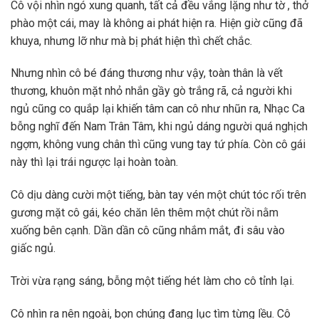
Cô vội nhìn ngó xung quanh, tất cả đều vắng lặng như tờ , thở
phào một cái, may là không ai phát hiện ra. Hiện giờ cũng đã
khuya, nhưng lỡ như mà bị phát hiện thì chết chắc.
Nhưng nhìn cô bé đáng thương như vậy, toàn thân là vết
thương, khuôn mặt nhỏ nhắn gầy gò trắng rã, cả người khi
ngủ cũng co quắp lại khiến tâm can cô như nhũn ra, Nhạc Ca
bỗng nghĩ đến Nam Trân Tâm, khi ngủ dáng người quá nghịch
ngợm, không vung chân thì cũng vung tay tứ phía. Còn cô gái
này thì lại trái ngược lại hoàn toàn.
Cô dịu dàng cười một tiếng, bàn tay vén một chút tóc rối trên
gương mặt cô gái, kéo chăn lên thêm một chút rồi nằm
xuống bên cạnh. Dần dần cô cũng nhắm mắt, đi sâu vào
giấc ngủ.
Trời vừa rạng sáng, bỗng một tiếng hét làm cho cô tỉnh lại.
Cô nhìn ra nên ngoài, bọn chúng đang lục tìm từng lều. Cô