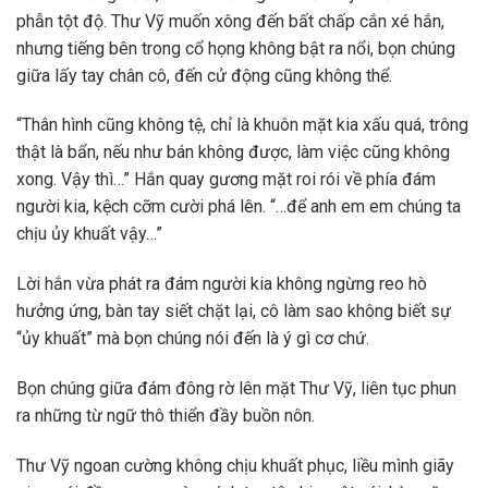
phẫn tột độ. Thư Vỹ muốn xông đến bất chấp cắn xé hắn,
nhưng tiếng bên trong cổ họng không bật ra nổi, bọn chúng
giữa lấy tay chân cô, đến cử động cũng không thể.
“Thân hình cũng không tệ, chỉ là khuôn mặt kia xấu quá, trông
thật là bẩn, nếu như bán không được, làm việc cũng không
xong. Vậy thì…” Hắn quay gương mặt roi rói về phía đám
người kia, kệch cỡm cười phá lên. “…để anh em em chúng ta
chịu ủy khuất vậy…”
Lời hắn vừa phát ra đám người kia không ngừng reo hò
hưởng ứng, bàn tay siết chặt lại, cô làm sao không biết sự
“ủy khuất” mà bọn chúng nói đến là ý gì cơ chứ.
Bọn chúng giữa đám đông rờ lên mặt Thư Vỹ, liên tục phun
ra những từ ngữ thô thiển đầy buồn nôn.
Thư Vỹ ngoan cường không chịu khuất phục, liều mình giãy