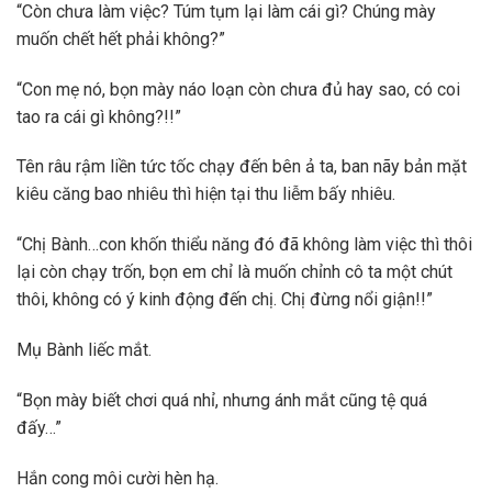
“Còn chưa làm việc? Túm tụm lại làm cái gì? Chúng mày
muốn chết hết phải không?”
“Con mẹ nó, bọn mày náo loạn còn chưa đủ hay sao, có coi
tao ra cái gì không?!!”
Tên râu rậm liền tức tốc chạy đến bên ả ta, ban nãy bản mặt
kiêu căng bao nhiêu thì hiện tại thu liễm bấy nhiêu.
“Chị Bành…con khốn thiểu năng đó đã không làm việc thì thôi
lại còn chạy trốn, bọn em chỉ là muốn chỉnh cô ta một chút
thôi, không có ý kinh động đến chị. Chị đừng nổi giận!!”
Mụ Bành liếc mắt.
“Bọn mày biết chơi quá nhỉ, nhưng ánh mắt cũng tệ quá
đấy…”
Hắn cong môi cười hèn hạ.