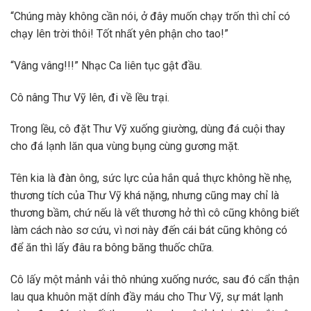
“Chúng mày không cần nói, ở đây muốn chạy trốn thì chỉ có
chạy lên trời thôi! Tốt nhất yên phận cho tao!”
“Vâng vâng!!!” Nhạc Ca liên tục gật đầu.
Cô nâng Thư Vỹ lên, đi về lều trại.
Trong lều, cô đặt Thư Vỹ xuống giường, dùng đá cuội thay
cho đá lạnh lăn qua vùng bụng cùng gương mặt.
Tên kia là đàn ông, sức lực của hắn quả thực không hề nhẹ,
thương tích của Thư Vỹ khá nặng, nhưng cũng may chỉ là
thương bầm, chứ nếu là vết thương hở thì cô cũng không biết
làm cách nào sơ cứu, vì nơi này đến cái bát cũng không có
để ăn thì lấy đâu ra bông băng thuốc chữa.
Cô lấy một mảnh vải thô nhúng xuống nước, sau đó cẩn thận
lau qua khuôn mặt dính đầy máu cho Thư Vỹ, sự mát lạnh