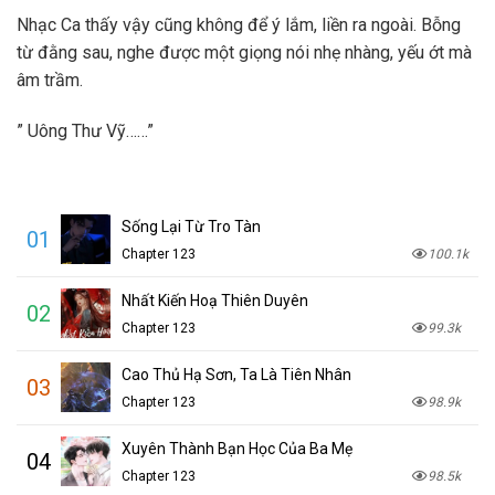
Nhạc Ca thấy vậy cũng không để ý lắm, liền ra ngoài. Bỗng
từ đằng sau, nghe được một giọng nói nhẹ nhàng, yếu ớt mà
âm trầm.
” Uông Thư Vỹ……”
Sống Lại Từ Tro Tàn
01
Chapter 123
100.1k
Nhất Kiến Hoạ Thiên Duyên
02
Chapter 123
99.3k
Cao Thủ Hạ Sơn, Ta Là Tiên Nhân
03
Chapter 123
98.9k
Xuyên Thành Bạn Học Của Ba Mẹ
04
Chapter 123
98.5k