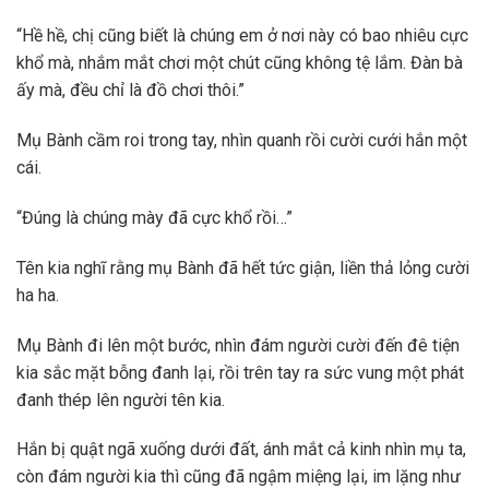
“Hề hề, chị cũng biết là chúng em ở nơi này có bao nhiêu cực
khổ mà, nhắm mắt chơi một chút cũng không tệ lắm. Đàn bà
ấy mà, đều chỉ là đồ chơi thôi.”
Mụ Bành cầm roi trong tay, nhìn quanh rồi cười cưới hắn một
cái.
“Đúng là chúng mày đã cực khổ rồi…”
Tên kia nghĩ rằng mụ Bành đã hết tức giận, liền thả lỏng cười
ha ha.
Mụ Bành đi lên một bước, nhìn đám người cười đến đê tiện
kia sắc mặt bỗng đanh lại, rồi trên tay ra sức vung một phát
đanh thép lên người tên kia.
Hắn bị quật ngã xuống dưới đất, ánh mắt cả kinh nhìn mụ ta,
còn đám người kia thì cũng đã ngậm miệng lại, im lặng như