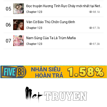
Đọc truyện Hương Tình Rực Cháy mới nhất tại NetTruyen
05
Chapter 123
98.1k
Ván Cờ Báo Thù Chốn Cung Đình
06
Chapter 123
97.7k
Nam Sủng Của Ta Là Trùm Mafia
07
Chapter 123
97.3k