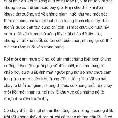
buốt như đá, vết thương của cô bị toạc ra, vừa nhức vừa xót,
nhưng cô có thể làm sao bây giờ. Nhịn cho đến khi đêm
khuya tàn xuống, trở về phòng giam, ngồi thu vào một góc,
thức ăn cũng chỉ là một bát cháo loãng tranh nhau lấy, đến
lúc về được đến tay, cũng chỉ còn lại một chút. Cô nuốt lấy
nước mắt vào trong, cố uống lấy chút cháo để lấy sức,
nhưng vị rất khó nuốt, cô lên cơn buồn nôn, nhưng lại cứ thế
mà cắn răng nuốt vào trong bụng.
Rồi một đêm mưa gió nọ, cô tận mắt chứng kiến bọn chúng
cưỡng hiếp một người phụ nữ đến chết, máu me tung tóe
khắp nơi, dưới đất, ánh mắt người phụ nữ đó như chưa cam
lòng, trợn ngược lên trời. Trong đêm, Uông Thư Vỹ sợ hãi
chạy ra khỏi nơi giam, nhưng đi đâu, cô không biết nữa chạy
một hồi mới nhận ra, nơi này là khu vực của những nô lệ
được đưa đến trước đây.
Cô chạy đến nỗi mệt nhoài, thở hồng hộc mà ngồi xuống đất,
trời tối, không thấy được gì, chỉ có trong những căn lều là có