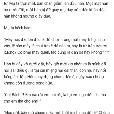
tờ. Mụ ta trợn mắt, bàn chân giẫm lên đầu hắn. Một mặt hắn
áp dưới đất, một bên bị đế giày mụ dày xéo đến khốn đốn,
hắn không ngừng giãy dụa.
Mụ ta hếch hàm.
“Mày nói, đàn bà đều là đồ chơi…trong mắt mày ti tiện như
vậy, lẽ nào mày là chui từ kẽ đá nào ra, hay là từ trên trời rơi
xuống? Có phải mày quên, tao cũng là đàn bà hay không???”
Hắn bị dày vò dưới đất, bây giờ mới kịp nhận ra là mình đã
nói sai điều gì, là tại cái miệng hại cái thân, con mụ này nổi
tiếng ác độc. Hôm nay đụng chạm đến ả, ngày sau chỉ sợ
không còn đường sống nữa.
“Chị Bành!!! Em sai rồi em sai rồi, là tại em ngu dốt, chị tha
cho em tha cho em!!”
“Ngu dốt, bây giờ chúng mày mới biết mình ngu dốt à? Chúng