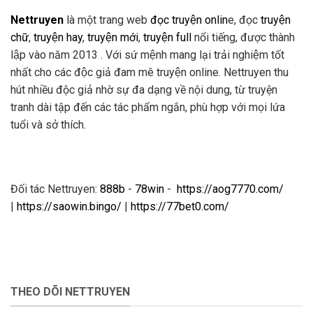
Nettruyen
là một trang web
đọc truyện onlin
e, đọc
truyện
chữ
,
truyện hay
,
truyện mới
,
truyện full
nổi tiếng, được thành
lập vào năm 2013 . Với sứ mệnh mang lại trải nghiệm tốt
nhất cho các độc giả đam mê truyện online. Nettruyen thu
hút nhiều độc giả nhờ sự đa dạng về nội dung, từ truyện
tranh dài tập đến các tác phẩm ngắn, phù hợp với mọi lứa
tuổi và sở thích.
Đối tác Nettruyen:
888b
-
78win
-
https://aog7770.com/
|
https://saowin.bingo/
|
https://77bet0.com/
THEO DÕI NETTRUYEN