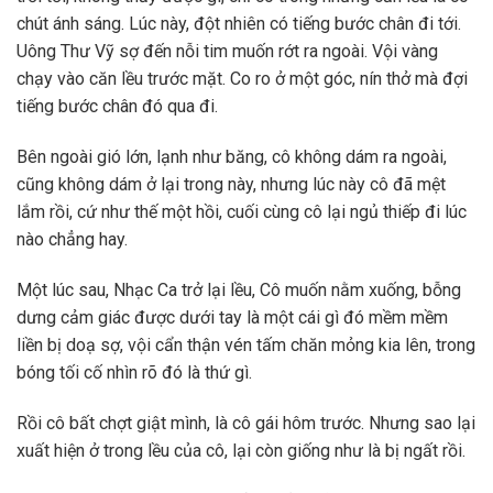
chút ánh sáng. Lúc này, đột nhiên có tiếng bước chân đi tới.
Uông Thư Vỹ sợ đến nỗi tim muốn rớt ra ngoài. Vội vàng
chạy vào căn lều trước mặt. Co ro ở một góc, nín thở mà đợi
tiếng bước chân đó qua đi.
Bên ngoài gió lớn, lạnh như băng, cô không dám ra ngoài,
cũng không dám ở lại trong này, nhưng lúc này cô đã mệt
lắm rồi, cứ như thế một hồi, cuối cùng cô lại ngủ thiếp đi lúc
nào chẳng hay.
Một lúc sau, Nhạc Ca trở lại lều, Cô muốn nằm xuống, bỗng
dưng cảm giác được dưới tay là một cái gì đó mềm mềm
liền bị doạ sợ, vội cẩn thận vén tấm chăn mỏng kia lên, trong
bóng tối cố nhìn rõ đó là thứ gì.
Rồi cô bất chợt giật mình, là cô gái hôm trước. Nhưng sao lại
xuất hiện ở trong lều của cô, lại còn giống như là bị ngất rồi.