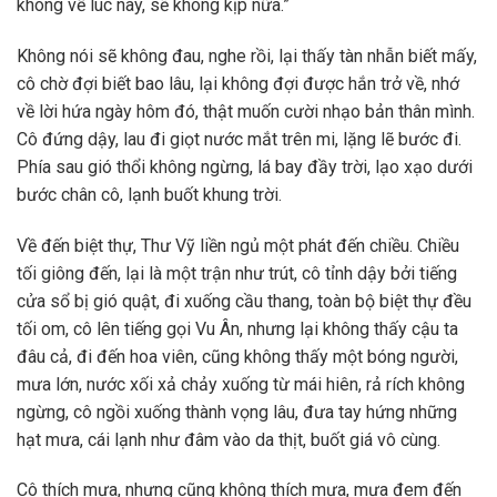
không về lúc này, sẽ không kịp nữa.”
Không nói sẽ không đau, nghe rồi, lại thấy tàn nhẫn biết mấy,
cô chờ đợi biết bao lâu, lại không đợi được hắn trở về, nhớ
về lời hứa ngày hôm đó, thật muốn cười nhạo bản thân mình.
Cô đứng dậy, lau đi giọt nước mắt trên mi, lặng lẽ bước đi.
Phía sau gió thổi không ngừng, lá bay đầy trời, lạo xạo dưới
bước chân cô, lạnh buốt khung trời.
Về đến biệt thự, Thư Vỹ liền ngủ một phát đến chiều. Chiều
tối giông đến, lại là một trận như trút, cô tỉnh dậy bởi tiếng
cửa sổ bị gió quật, đi xuống cầu thang, toàn bộ biệt thự đều
tối om, cô lên tiếng gọi Vu Ân, nhưng lại không thấy cậu ta
đâu cả, đi đến hoa viên, cũng không thấy một bóng người,
mưa lớn, nước xối xả chảy xuống từ mái hiên, rả rích không
ngừng, cô ngồi xuống thành vọng lâu, đưa tay hứng những
hạt mưa, cái lạnh như đâm vào da thịt, buốt giá vô cùng.
Cô thích mưa, nhưng cũng không thích mưa, mưa đem đến