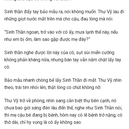
Sinh thần đẩy tay bảo mẫu ra, nói không muốn. Thư Vỹ lau đi
những giọt nước mắt trên má cho cậu, đau lòng mà nói.
“Sinh Thần ngoan, trở vào với cô ấy, mưa lạnh thế này, nếu
như em bị ốm, làm sao gặp được mẹ đây?”
Sinh thần nghe được lời này của cô, sụt sùi miễn cưỡng
không phản kháng nữa, nhưng bàn tay vẫn nắm chặt lấy tay
cô.
Bảo mẫu nhanh chóng bế lấy Sinh Thần đi mất. Thư Vỹ nhìn
theo, trái tim nhói lên, thật lòng có chút không nỡ.
Thư Vỹ trở về phòng, nhìn sang căn biệt thự bên cạnh, nó
chưa bao giờ sáng đèn lâu đến thế, nghe như Sinh Thần nói,
thì mẹ cậu bé đang bị bệnh, hôm nay có lẽ bệnh trở nặng, cô
thở dài, chỉ hy vọng là cô ấy không sao.