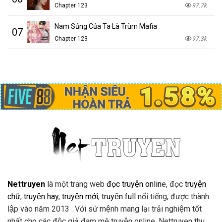
Chapter 123
97.7k
Nam Sủng Của Ta Là Trùm Mafia
07
Chapter 123
97.3k
Nettruyen
là một trang web
đọc truyện onlin
e, đọc
truyện
chữ
,
truyện hay
,
truyện mới
,
truyện full
nổi tiếng, được thành
lập vào năm 2013 . Với sứ mệnh mang lại trải nghiệm tốt
nhất cho các độc giả đam mê truyện online. Nettruyen thu