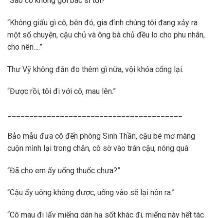
“Sao cô không gọi bác sĩ tới?”
“Không giấu gì cô, bên đó, gia đình chúng tôi đang xảy ra
một số chuyện, cậu chủ và ông bà chủ đều lo cho phu nhân,
cho nên….”
Thư Vỹ không đắn đo thêm gì nữa, vội khóa cổng lại.
“Được rồi, tôi đi với cô, mau lên.”
________________________________________
Bảo mẫu đưa cô đến phòng Sinh Thần, cậu bé mơ màng
cuộn mình lại trong chăn, cô sờ vào trán cậu, nóng quá.
“Đã cho em ấy uống thuốc chưa?”
“Cậu ấy uông không được, uống vào sẽ lại nôn ra.”
“Cô mau đi lấy miếng dán hạ sốt khác đi, miếng này hết tác