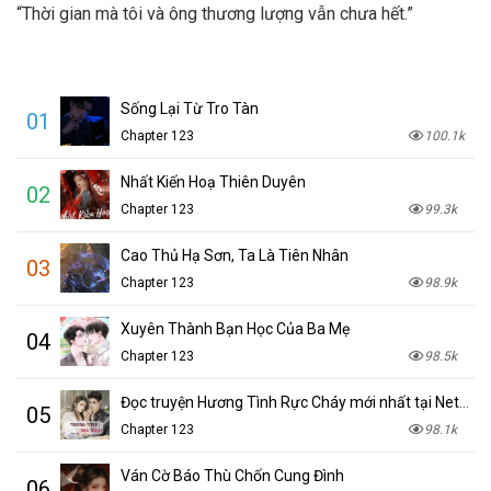
“Thời gian mà tôi và ông thương lượng vẫn chưa hết.”
Sống Lại Từ Tro Tàn
01
Chapter 123
100.1k
Nhất Kiến Hoạ Thiên Duyên
02
Chapter 123
99.3k
Cao Thủ Hạ Sơn, Ta Là Tiên Nhân
03
Chapter 123
98.9k
Xuyên Thành Bạn Học Của Ba Mẹ
04
Chapter 123
98.5k
Đọc truyện Hương Tình Rực Cháy mới nhất tại NetTruyen
05
Chapter 123
98.1k
Ván Cờ Báo Thù Chốn Cung Đình
06