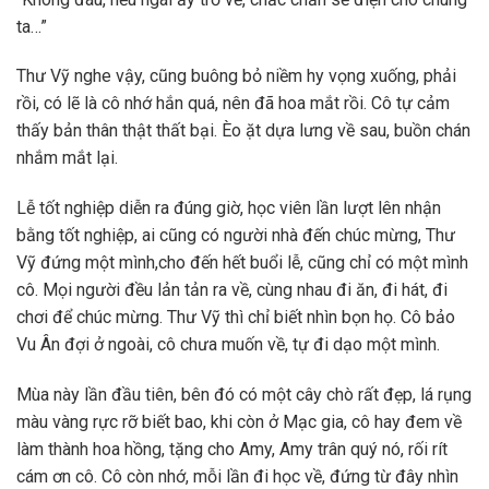
ta…”
Thư Vỹ nghe vậy, cũng buông bỏ niềm hy vọng xuống, phải
rồi, có lẽ là cô nhớ hắn quá, nên đã hoa mắt rồi. Cô tự cảm
thấy bản thân thật thất bại. Èo ặt dựa lưng về sau, buồn chán
nhắm mắt lại.
Lễ tốt nghiệp diễn ra đúng giờ, học viên lần lượt lên nhận
bằng tốt nghiệp, ai cũng có người nhà đến chúc mừng, Thư
Vỹ đứng một mình,cho đến hết buổi lễ, cũng chỉ có một mình
cô. Mọi người đều lản tản ra về, cùng nhau đi ăn, đi hát, đi
chơi để chúc mừng. Thư Vỹ thì chỉ biết nhìn bọn họ. Cô bảo
Vu Ân đợi ở ngoài, cô chưa muốn về, tự đi dạo một mình.
Mùa này lần đầu tiên, bên đó có một cây chò rất đẹp, lá rụng
màu vàng rực rỡ biết bao, khi còn ở Mạc gia, cô hay đem về
làm thành hoa hồng, tặng cho Amy, Amy trân quý nó, rối rít
cám ơn cô. Cô còn nhớ, mỗi lần đi học về, đứng từ đây nhìn