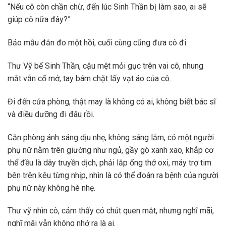
“Nếu cô còn chần chừ, đến lúc Sinh Thần bị làm sao, ai sẽ
giúp cô nữa đây?”
Bảo mẫu đắn đo một hồi, cuối cùng cũng đưa cô đi.
Thư Vỹ bế Sinh Thần, cậu mệt mỏi gục trên vai cô, nhung
mắt vẫn cố mở, tay bám chặt lấy vạt áo của cô.
Đi đến cửa phòng, thật may là không có ai, không biết bác sĩ
và điều dưỡng đi đâu rồi.
Căn phòng ánh sáng dịu nhẹ, không sáng lắm, có một người
phụ nữ nằm trên giường như ngủ, gầy gò xanh xao, khắp cơ
thể đều là dây truyền dịch, phải lắp ống thở oxi, máy trợ tim
bên trên kêu từng nhịp, nhìn là có thể đoán ra bệnh của người
phụ nữ này không hè nhẹ.
Thư vỹ nhìn cô, cảm thấy có chút quen mắt, nhưng nghĩ mãi,
nghĩ mãi vẫn không nhớ ra là ai.