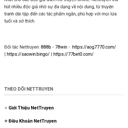
hút nhiều độc giả nhờ sự đa dạng về nội dung, từ truyện
tranh dài tập đến các tác phẩm ngắn, phù hợp với mọi lứa
tuổi và sở thích.
Đối tác Nettruyen:
888b
-
78win
-
https://aog7770.com/
|
https://saowin.bingo/
|
https://77bet0.com/
THEO DÕI NETTRUYEN
⭐️
Giới Thiệu NetTruyen
⭐️
Điều Khoản NetTruyen