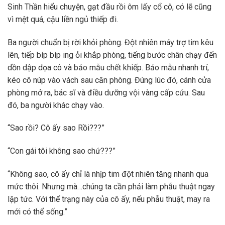
Sinh Thần hiểu chuyện, gạt đầu rồi ôm lấy cổ cô, có lẽ cũng
vì mệt quá, cậu liền ngủ thiếp đi.
Ba người chuẩn bị rời khỏi phòng. Đột nhiên máy trợ tim kêu
lên, tiếp bíp bíp ing ỏi khắp phòng, tiếng bước chân chạy đến
dồn dập dọa cô và bảo mẫu chết khiếp. Bảo mẫu nhanh trí,
kéo cô núp vào vách sau căn phòng. Đúng lúc đó, cánh cửa
phòng mở ra, bác sĩ và điều dưỡng vội vàng cấp cứu. Sau
đó, ba người khác chạy vào.
“Sao rồi? Cô ấy sao Rồi???”
“Con gái tôi không sao chứ???”
“Không sao, cô ấy chỉ là nhịp tim đột nhiên tăng nhanh qua
mức thôi. Nhưng mà…chúng ta cần phải làm phẫu thuật ngay
lập tức. Với thể trạng này của cô ấy, nếu phẫu thuật, may ra
mới có thể sống.”