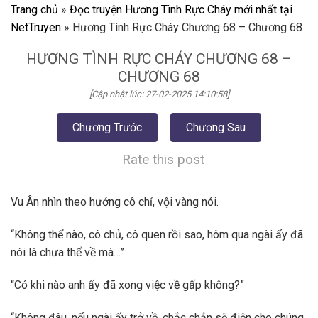
Trang chủ
»
Đọc truyện Hương Tình Rực Cháy mới nhất tại
NetTruyen
»
Hương Tình Rực Cháy Chương 68 – Chương 68
HƯƠNG TÌNH RỰC CHÁY CHƯƠNG 68 –
CHƯƠNG 68
[Cập nhật lúc: 27-02-2025 14:10:58]
Chương Trước
Chương Sau
Rate this post
Vu Ân nhìn theo hướng cô chỉ, vội vàng nói.
“Không thể nào, cô chủ, cô quen rồi sao, hôm qua ngài ấy đã
nói là chưa thể về mà…”
“Có khi nào anh ấy đã xong việc về gấp không?”
“Không đâu, nếu ngài ấy trở về, chắc chắn sẽ điện cho chúng