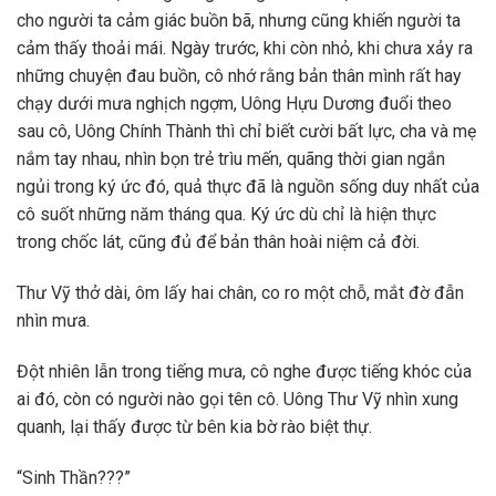
cho người ta cảm giác buồn bã, nhưng cũng khiến người ta
cảm thấy thoải mái. Ngày trước, khi còn nhỏ, khi chưa xảy ra
những chuyện đau buồn, cô nhớ rằng bản thân mình rất hay
chạy dưới mưa nghịch ngợm, Uông Hựu Dương đuổi theo
sau cô, Uông Chính Thành thì chỉ biết cười bất lực, cha và mẹ
nắm tay nhau, nhìn bọn trẻ trìu mến, quãng thời gian ngắn
ngủi trong ký ức đó, quả thực đã là nguồn sống duy nhất của
cô suốt những năm tháng qua. Ký ức dù chỉ là hiện thực
trong chốc lát, cũng đủ để bản thân hoài niệm cả đời.
Thư Vỹ thở dài, ôm lấy hai chân, co ro một chỗ, mắt đờ đẫn
nhìn mưa.
Đột nhiên lẫn trong tiếng mưa, cô nghe được tiếng khóc của
ai đó, còn có người nào gọi tên cô. Uông Thư Vỹ nhìn xung
quanh, lại thấy được từ bên kia bờ rào biệt thự.
“Sinh Thần???”