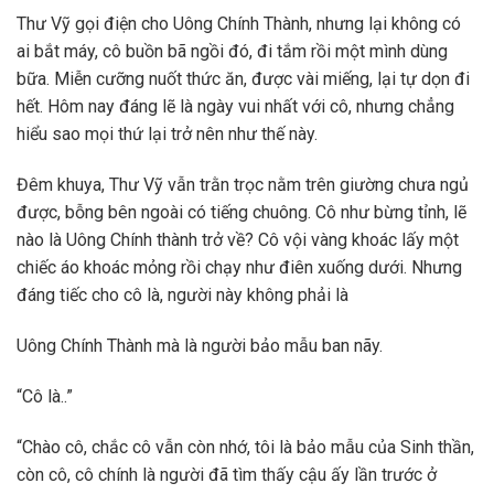
Thư Vỹ gọi điện cho Uông Chính Thành, nhưng lại không có
ai bắt máy, cô buồn bã ngồi đó, đi tắm rồi một mình dùng
bữa. Miễn cưỡng nuốt thức ăn, được vài miếng, lại tự dọn đi
hết. Hôm nay đáng lẽ là ngày vui nhất với cô, nhưng chẳng
hiểu sao mọi thứ lại trở nên như thế này.
Đêm khuya, Thư Vỹ vẫn trằn trọc nằm trên giường chưa ngủ
được, bỗng bên ngoài có tiếng chuông. Cô như bừng tỉnh, lẽ
nào là Uông Chính thành trở về? Cô vội vàng khoác lấy một
chiếc áo khoác mỏng rồi chạy như điên xuống dưới. Nhưng
đáng tiếc cho cô là, người này không phải là
Uông Chính Thành mà là người bảo mẫu ban nãy.
“Cô là..”
“Chào cô, chắc cô vẫn còn nhớ, tôi là bảo mẫu của Sinh thần,
còn cô, cô chính là người đã tìm thấy cậu ấy lần trước ở