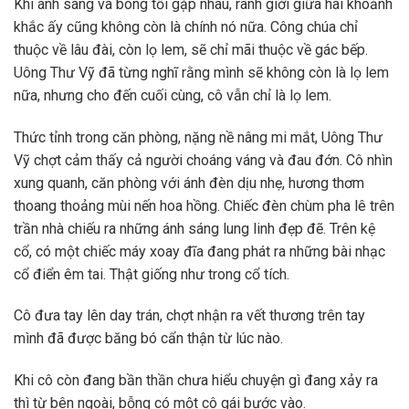
Khi ánh sáng và bóng tối gặp nhau, ranh giới giữa hai khoảnh
khắc ấy cũng không còn là chính nó nữa. Công chúa chỉ
thuộc về lâu đài, còn lọ lem, sẽ chỉ mãi thuộc về gác bếp.
Uông Thư Vỹ đã từng nghĩ rằng mình sẽ không còn là lọ lem
nữa, nhưng cho đến cuối cùng, cô vẫn chỉ là lọ lem.
Thức tỉnh trong căn phòng, nặng nề nâng mi mắt, Uông Thư
Vỹ chợt cảm thấy cả người choáng váng và đau đớn. Cô nhìn
xung quanh, căn phòng với ánh đèn dịu nhẹ, hương thơm
thoang thoảng mùi nến hoa hồng. Chiếc đèn chùm pha lê trên
trần nhà chiếu ra những ánh sáng lung linh đẹp đẽ. Trên kệ
cổ, có một chiếc máy xoay đĩa đang phát ra những bài nhạc
cổ điển êm tai. Thật giống như trong cổ tích.
Cô đưa tay lên day trán, chợt nhận ra vết thương trên tay
mình đã được băng bó cẩn thận từ lúc nào.
Khi cô còn đang bần thần chưa hiểu chuyện gì đang xảy ra
thì từ bên ngoài, bỗng có một cô gái bước vào.