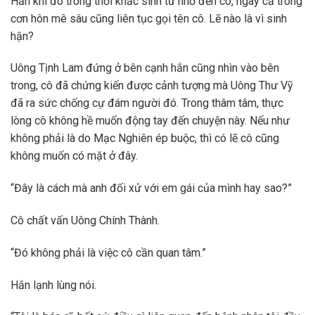
Hắn khi đó trong thời khắc sinh tử nhớ đến cô, ngay cả trong
cơn hôn mê sâu cũng liên tục gọi tên cô. Lẽ nào là vì sinh
hận?
Uông Tịnh Lam đứng ở bên cạnh hắn cũng nhìn vào bên
trong, cô đã chứng kiến được cảnh tượng mà Uông Thư Vỹ
đã ra sức chống cự đám người đó. Trong thâm tâm, thực
lòng cô không hề muốn động tay đến chuyện này. Nếu như
không phải là do Mạc Nghiên ép buộc, thì có lẽ cô cũng
không muốn có mặt ở đây.
“Đây là cách mà anh đối xử với em gái của mình hay sao?”
Cô chất vấn Uông Chính Thành.
“Đó không phải là việc cô cần quan tâm.”
Hắn lạnh lùng nói.