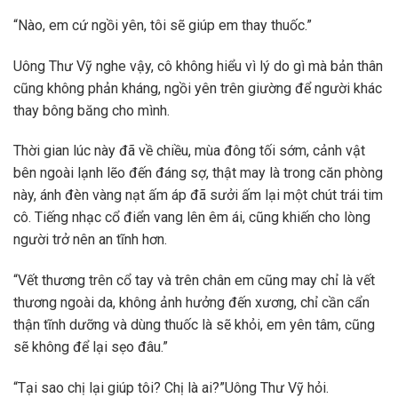
“Nào, em cứ ngồi yên, tôi sẽ giúp em thay thuốc.”
Uông Thư Vỹ nghe vậy, cô không hiểu vì lý do gì mà bản thân
cũng không phản kháng, ngồi yên trên giường để người khác
thay bông băng cho mình.
Thời gian lúc này đã về chiều, mùa đông tối sớm, cảnh vật
bên ngoài lạnh lẽo đến đáng sợ, thật may là trong căn phòng
này, ánh đèn vàng nạt ấm áp đã sưởi ấm lại một chút trái tim
cô. Tiếng nhạc cổ điển vang lên êm ái, cũng khiến cho lòng
người trở nên an tĩnh hơn.
“Vết thương trên cổ tay và trên chân em cũng may chỉ là vết
thương ngoài da, không ảnh hưởng đến xương, chỉ cần cẩn
thận tĩnh dưỡng và dùng thuốc là sẽ khỏi, em yên tâm, cũng
sẽ không để lại sẹo đâu.”
“Tại sao chị lại giúp tôi? Chị là ai?”Uông Thư Vỹ hỏi.