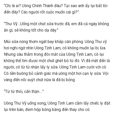
“Chị là ai? Uông Chính Thành đâu? Tại sao anh ấy lại bắt tôi
đến đây? Các người rốt cuộc muốn cái gì?”
“Thư Vỹ…Uống một chút sữa trước đã, em đã cả ngày không
ăn gì, sẽ không tốt cho dạ dày.”
Mùi sữa nóng thơm ngát bay khắp căn phòng. Uông Thư vỹ
hơi nghi ngờ nhìn Uông Tịnh Lam, cô không muốn lại bị lừa.
Nhưng sâu thẳm trong đôi mắt của Uông Tịnh Lam, cô lại
không thể tìm được một chút ghét bỏ từ đó. Vì đã mệt đến lả
người, cô từ từ nhận lấy ly sữa. Uông Tịnh Lam cười với cô.
Cô liền buông bỏ cảnh giác mà uông một hơi cạn ly sữa. Vội
vàng đến nỗi suýt chút nữa là đã bị bỏng.
“Từ từ thôi, cẩn thận….”
Uông Thư Vỹ uống xong, Uông Tịnh Lam cầm lấy chiếc ly đặt
lại trên bàn, đem hộp bông băng đến thay cho cô.