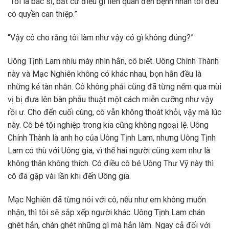
“Tôi là bác sĩ, bất cứ điều gì liên quan đến bệnh nhân tôi đều
có quyền can thiệp.”
“Vậy cô cho rằng tôi làm như vậy có gì không đúng?”
Uông Tịnh Lam nhíu mày nhìn hắn, cô biết. Uông Chính Thành
này và Mạc Nghiên không có khác nhau, bọn hắn đều là
những kẻ tàn nhẫn. Cô không phải cũng đã từng nếm qua mùi
vị bị đưa lên bàn phẫu thuật một cách miễn cưỡng như vậy
rồi ư. Cho đến cuối cùng, cô vẫn không thoát khỏi, vậy mà lúc
này. Cô bé tội nghiệp trong kia cũng không ngoại lệ. Uông
Chính Thành là anh họ của Uông Tịnh Lam, nhưng Uông Tịnh
Lam có thù với Uông gia, vì thế hai người cũng xem như là
không thân không thích. Có điều cô bé Uông Thư Vỹ này thì
cô đã gặp vài lần khi đến Uông gia.
Mạc Nghiên đã từng nói với cô, nếu như em không muốn
nhận, thì tôi sẽ sắp xếp người khác. Uông Tịnh Lam chán
ghét hắn, chán ghét những gì mà hắn làm. Ngay cả đối với