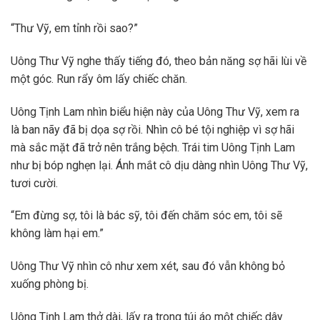
“Thư Vỹ, em tỉnh rồi sao?”
Uông Thư Vỹ nghe thấy tiếng đó, theo bản năng sợ hãi lùi về
một góc. Run rẩy ôm lấy chiếc chăn.
Uông Tịnh Lam nhìn biểu hiện này của Uông Thư Vỹ, xem ra
là ban nãy đã bị dọa sợ rồi. Nhìn cô bé tội nghiệp vì sợ hãi
mà sắc mặt đã trở nên trắng bệch. Trái tim Uông Tịnh Lam
như bị bóp nghẹn lại. Ánh mắt cô dịu dàng nhìn Uông Thư Vỹ,
tươi cười.
“Em đừng sợ, tôi là bác sỹ, tôi đến chăm sóc em, tôi sẽ
không làm hại em.”
Uông Thư Vỹ nhìn cô như xem xét, sau đó vẫn không bỏ
xuống phòng bị.
Uông Tịnh Lam thở dài, lấy ra trong túi áo một chiếc dây