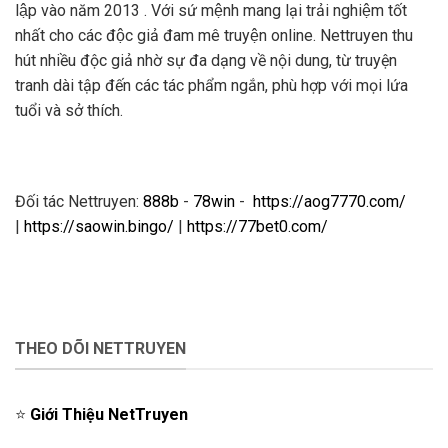
lập vào năm 2013 . Với sứ mệnh mang lại trải nghiệm tốt
nhất cho các độc giả đam mê truyện online. Nettruyen thu
hút nhiều độc giả nhờ sự đa dạng về nội dung, từ truyện
tranh dài tập đến các tác phẩm ngắn, phù hợp với mọi lứa
tuổi và sở thích.
Đối tác Nettruyen:
888b
-
78win
-
https://aog7770.com/
|
https://saowin.bingo/
|
https://77bet0.com/
THEO DÕI NETTRUYEN
⭐️
Giới Thiệu NetTruyen