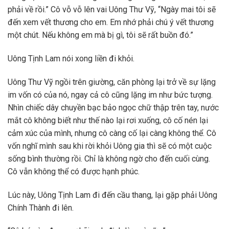
phải về rồi.” Cô vỗ vỗ lên vai Uông Thư Vỹ, “Ngày mai tôi sẽ
đến xem vết thương cho em. Em nhớ phải chú ý vết thương
một chút. Nếu không em mà bị gì, tôi sẽ rất buồn đó.”
Uông Tịnh Lam nói xong liền đi khỏi.
Uông Thư Vỹ ngồi trên giường, căn phòng lại trở về sự lặng
im vốn có của nó, ngay cả cô cũng lặng im như bức tượng.
Nhìn chiếc dây chuyền bạc bảo ngọc chữ thập trên tay, nước
mắt cô không biết như thế nào lại rơi xuống, cô cố nén lại
cảm xúc của mình, nhưng cô càng cố lại càng không thể. Cô
vốn nghĩ mình sau khi rời khỏi Uông gia thì sẽ có một cuộc
sống bình thường rồi. Chỉ là không ngờ cho đến cuối cùng.
Cô vẫn không thể có được hạnh phúc.
Lúc này, Uông Tịnh Lam đi đến cầu thang, lại gặp phải Uông
Chính Thành đi lên.