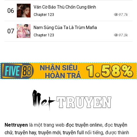
Ván Cờ Báo Thù Chốn Cung Đình
06
Chapter 123
97.7k
Nam Sủng Của Ta Là Trùm Mafia
07
Chapter 123
97.3k
Nettruyen
là một trang web
đọc truyện onlin
e, đọc
truyện
chữ
,
truyện hay
,
truyện mới
,
truyện full
nổi tiếng, được thành