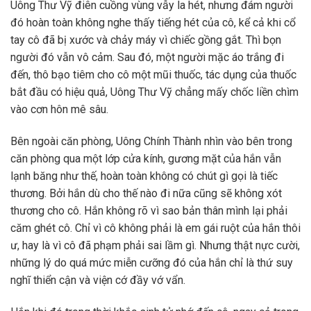
Uông Thư Vỹ điên cuồng vùng vẫy la hét, nhưng đám người
đó hoàn toàn không nghe thấy tiếng hét của cô, kể cả khi cổ
tay cô đã bị xước và chảy máy vì chiếc gồng gắt. Thì bọn
người đó vẫn vô cảm. Sau đó, một người mặc áo trắng đi
đến, thô bạo tiêm cho cô một mũi thuốc, tác dụng của thuốc
bắt đầu có hiệu quả, Uông Thư Vỹ chẳng mấy chốc liền chìm
vào cơn hôn mê sâu.
Bên ngoài căn phòng, Uông Chính Thành nhìn vào bên trong
căn phòng qua một lớp cửa kính, gương mặt của hắn vẫn
lạnh băng như thế, hoàn toàn không có chút gì gọi là tiếc
thương. Bởi hắn dù cho thế nào đi nữa cũng sẽ không xót
thương cho cô. Hắn không rõ vì sao bản thân mình lại phải
căm ghét cô. Chỉ vì cô không phải là em gái ruột của hắn thôi
ư, hay là vì cô đã phạm phải sai lầm gì. Nhưng thật nực cười,
những lý do quá mức miễn cưỡng đó của hắn chỉ là thứ suy
nghĩ thiển cận và viện cớ đầy vớ vẩn.