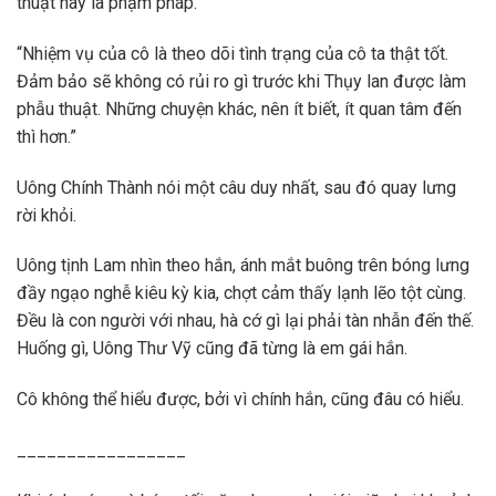
thuật này là phạm pháp.”
“Nhiệm vụ của cô là theo dõi tình trạng của cô ta thật tốt.
Đảm bảo sẽ không có rủi ro gì trước khi Thụy lan được làm
phẫu thuật. Những chuyện khác, nên ít biết, ít quan tâm đến
thì hơn.”
Uông Chính Thành nói một câu duy nhất, sau đó quay lưng
rời khỏi.
Uông tịnh Lam nhìn theo hắn, ánh mắt buông trên bóng lưng
đầy ngạo nghễ kiêu kỳ kia, chợt cảm thấy lạnh lẽo tột cùng.
Đều là con người với nhau, hà cớ gì lại phải tàn nhẫn đến thế.
Huống gì, Uông Thư Vỹ cũng đã từng là em gái hắn.
Cô không thể hiểu được, bởi vì chính hắn, cũng đâu có hiểu.
_________________