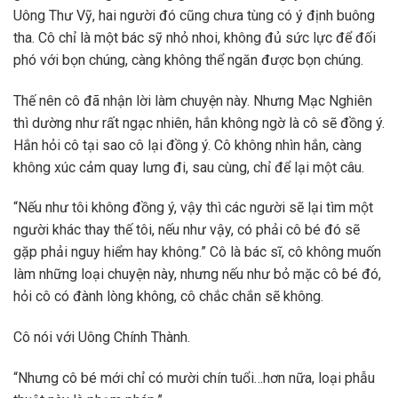
Uông Thư Vỹ, hai người đó cũng chưa tùng có ý định buông
tha. Cô chỉ là một bác sỹ nhỏ nhoi, không đủ sức lực để đối
phó với bọn chúng, càng không thể ngăn được bọn chúng.
Thế nên cô đã nhận lời làm chuyện này. Nhưng Mạc Nghiên
thì dường như rất ngạc nhiên, hắn không ngờ là cô sẽ đồng ý.
Hắn hỏi cô tại sao cô lại đồng ý. Cô không nhìn hắn, càng
không xúc cảm quay lưng đi, sau cùng, chỉ để lại một câu.
“Nếu như tôi không đồng ý, vậy thì các người sẽ lại tìm một
người khác thay thế tôi, nếu như vậy, có phải cô bé đó sẽ
gặp phải nguy hiểm hay không.” Cô là bác sĩ, cô không muốn
làm những loại chuyện này, nhưng nếu như bỏ mặc cô bé đó,
hỏi cô có đành lòng không, cô chắc chắn sẽ không.
Cô nói với Uông Chính Thành.
“Nhưng cô bé mới chỉ có mười chín tuổi…hơn nữa, loại phẫu