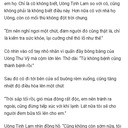
em họ. Chỉ là cô không biết, Uông Tịnh Lam so với cô, cũng
không phải là không biết điều này. Hơn nữa cô với nhà họ
Uông, còn có mối thù không đột trời chung.
“Em nên nghỉ ngơi một chút, đám người đó cũng thật là, chỉ
là kiểm tra sức khỏe, lại cưỡng chế thô lỗ như thế.”
Cô nhìn vào cổ tay nhỏ nhắn vì quấn đầy bông băng của
Uông Thư Vỹ mà cộm lớn lên. Thở dài. “Từ không bệnh cũng
thành bệnh rồi.”
Sau đó cô đi tới bên cửa sổ buông rèm xuống, cũng tăng
nhiệt độ điều hòa lên một chút.
“Trời sắp tối rồi, gió mùa đông rất độc, em nên tránh ra
ngoài, cũng đừng tiếp xúc với khí lạnh. Lát nữa tôi sẽ cho
người đem bữa tối lên cho em.”
Uông Tịnh Lam nhìn đồng hồ. “Cũng không còn sớm nữa, tôi