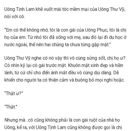
Uông Tịnh Lam khẽ vuốt mái tóc mềm mại của Uông Thư Vỹ,
nói với cô.
“Em có thể không nhớ, tôi là con gái của Uông Phục, tôi là chị
họ của em. Từ nhỏ tôi đã sống với mẹ, sau đó lại đi du học ở
nước ngoài, thế nên hai chúng ta chưa từng gặp mặt.”
Uông Thư Vỹ nghe cô nó vậy thì vô cùng sửng sốt, chị họ ư?
Cô nhìn kỹ lại cô gái trước mặt. Khuôn mặt xinh đẹp và hiền
lành, từ cử chỉ cho đến ánh mắt đều vô cùng dịu dàng. Dễ
khiến cho người ta có thiện cảm và buông bỏ mọi nghi hoặc.
“Thật ư?”
“Thật.”
Nhưng mà…cô cũng không phải là con gái ruột của nhà họ
Uông, kể ra, với Uông Tịnh Lam cũng không được gọi là chị