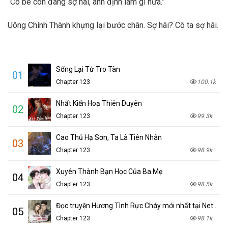
“Cô bé còn đang sợ hãi, anh định làm gì nữa.”
Uông Chính Thành khựng lại bước chân. Sợ hãi? Cô ta sợ hãi.
Sống Lại Từ Tro Tàn
01
Chapter 123
100.1k
Nhất Kiến Hoạ Thiên Duyên
02
Chapter 123
99.3k
Cao Thủ Hạ Sơn, Ta Là Tiên Nhân
03
Chapter 123
98.9k
Xuyên Thành Bạn Học Của Ba Mẹ
04
Chapter 123
98.5k
Đọc truyện Hương Tình Rực Cháy mới nhất tại NetTruyen
05
Chapter 123
98.1k