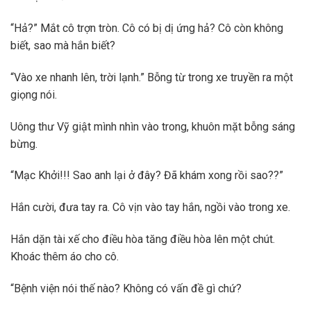
“Hả?” Mắt cô trợn tròn. Cô có bị dị ứng hả? Cô còn không
biết, sao mà hắn biết?
“Vào xe nhanh lên, trời lạnh.” Bỗng từ trong xe truyền ra một
giọng nói.
Uông thư Vỹ giật mình nhìn vào trong, khuôn mặt bỗng sáng
bừng.
“Mạc Khởi!!! Sao anh lại ở đây? Đã khám xong rồi sao??”
Hắn cười, đưa tay ra. Cô vịn vào tay hắn, ngồi vào trong xe.
Hắn dặn tài xế cho điều hòa tăng điều hòa lên một chút.
Khoác thêm áo cho cô.
“Bệnh viện nói thế nào? Không có vấn đề gì chứ?