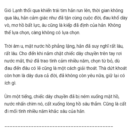
Gió Lạnh thổi qua khiến trái tim hắn run lên, thời gian không
qua lâu, hắn cảm giác như đã tận cùng cuộc đời, đau khổ dày
vò, mơ hồ bất lực, âu cũng là kiếp đã định của hắn. Không
thể lựa chọn, càng không có lựa chọn.
Trời âm u, mặt nước hồ phẳng lặng, hắn đã suy nghĩ rất lâu,
rất lâu. Cho đến khi nắm chặt chiếc dây chuyền trên tay rơi
nước mắt, thứ đã trao tình cảm nhiều năm, chọn từ bỏ, dù
đau đến đâu có lẽ cũng là một cách giải thoát. Thà dứt khoát
còn hơn là dây dưa cả đời, đã không còn yêu nữa, giữ lại có
ích gì.
Ùm một tiếng, chiếc dây chuyền đã bị ném xuống mặt hồ,
nước nhấn chìm nó, cất xuống lòng hồ sâu thẳm. Cũng là cất
đi mối tình nhiều năm khắc sâu của hắn.
_________________________________________