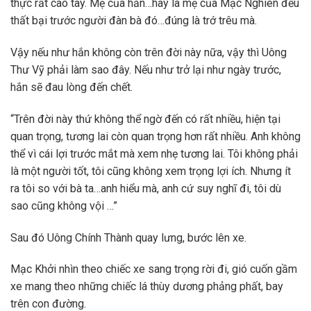
thực rất cao tay. Mẹ của hắn…hay là mẹ của Mạc Nghiên đều
thất bại trước người đàn bà đó…đúng là trớ trêu mà.
Vậy nếu như hắn không còn trên đời này nữa, vậy thì Uông
Thư Vỹ phải làm sao đây. Nếu như trở lại như ngày trước,
hắn sẽ đau lòng đến chết.
“Trên đời này thứ không thể ngờ đến có rất nhiều, hiện tại
quan trọng, tương lai còn quan trọng hơn rất nhiều. Anh không
thể vì cái lợi trước mắt mà xem nhẹ tương lai. Tôi không phải
là một người tốt, tôi cũng không xem trọng lợi ích. Nhưng ít
ra tôi so với bà ta…anh hiểu mà, anh cứ suy nghĩ đi, tôi dù
sao cũng không vội …”
Sau đó Uông Chính Thành quay lưng, bước lên xe.
Mạc Khởi nhìn theo chiếc xe sang trọng rời đi, gió cuốn gầm
xe mang theo những chiếc lá thùy dương phảng phất, bay
trên con đường.