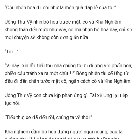
“Cậu nhận hoa đi, coi như là món quà đáp lễ của tôi.”
Uông Thư Vỹ nhìn bó hoa trước mặt, cô và Kha Nghiêm
không thân đến mức như vậy, cô mà nhận bó hoa này, chỉ sợ
mọi chuyện sẽ không còn đơn giản nữa.
“Tôi….”
“Vị này…xin lỗi, tiểu thư nhà chúng tôi bị dị ứng với phấn hoa,
phiền cậu tránh xa ra một chút!!!” Bỗng nhiên tài xế Ưng từ
đâu đi đến chắn tước mặt cô, ngăn cách cô và Kha Nghiêm.
Uông Thư Vỹ còn chưa kịp phản ứng gì. Tài xế Ưng lại tiếp
tục nói.
“Tiểu thư, xe đã đến rồi, chúng ta về thôi.”
Kha nghiêm cầm bó hoa đứng người ngại ngùng, cậu ta