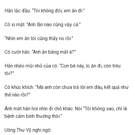
Hắn lắc đầu. “Tôi không đói, em ăn đi.”
Cô xị mặt. “Anh lần nào cũng vậy cả.”
“Nhìn em ăn tôi cũng thấy no rồi.”
Cô cười hắn. “Anh ăn bằng mắt à?”
Hắn nhéo mũi nhỏ của cô. “Con bé này, lo ăn đi, còn trêu
tôi?”
Cô khúc khích. “Mà anh còn chưa trả lời em đâu, kết quả như
thế nào rồi?”
Ánh mắt hắn hơi nhìn đi chỗ khác. Nói “Tôi không sao, chỉ là
bệnh cảm bình thường thôi.”
Uông Thư Vỹ nghi ngờ.