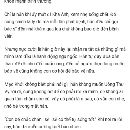
khỏe mạnh bình thường.
Chỉ là hắn khi ấy mất đi Kha Anh, xem nhẹ sống chết. Đó
cũng chính là lý do mà mỗi lần phát bệnh, hắn đều chỉ gọi
bác sĩ đến nhà khám qua loa chứ không bao giờ đến bệnh
viện.
Nhưng nực cười là hắn giờ này lại nhận ra tất cả những gì mà
mình làm đều là hành động ngu ngốc. Hắn tự đày đọa bản
thân, để rồi cho đến cuối cùng, đến cả người thực lòng muốn
bảo vệ cũng không còn cơ hội để bảo vệ nữa.
Mạc Khởi không biết phải nói gì…hắn không muốn Uông Thư
Vỹ rời đi, cũng không nỡ để cô phải rời xa mình, sẽ không ai
quan tâm chăm sóc cô, vậy cô phải làm sao, cô vẫn còn nhỏ,
nhỏ bé trong mắt hắn.
“Con bé chắc chắn…sẽ…sẽ có thể tự sống tốt.” Khi nói ra lời
này, hắn đã miễn cưỡng biết bao nhiêu.