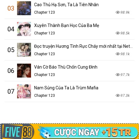
Cao Thủ Hạ Sơn, Ta Là Tiên Nhân
03
Chapter 123
98.9k
Xuyên Thành Bạn Học Của Ba Mẹ
04
Chapter 123
98.5k
Đọc truyện Hương Tình Rực Cháy mới nhất tại NetTruyen
05
Chapter 123
98.1k
Ván Cờ Báo Thù Chốn Cung Đình
06
Chapter 123
97.7k
Nam Sủng Của Ta Là Trùm Mafia
07
Chapter 123
97.3k