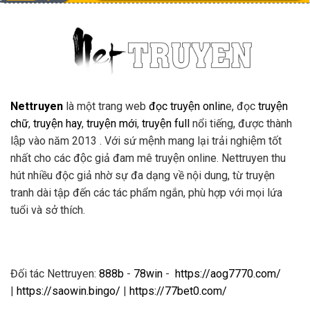
Nettruyen
là một trang web
đọc truyện onlin
e, đọc
truyện
chữ
,
truyện hay
,
truyện mới
,
truyện full
nổi tiếng, được thành
lập vào năm 2013 . Với sứ mệnh mang lại trải nghiệm tốt
nhất cho các độc giả đam mê truyện online. Nettruyen thu
hút nhiều độc giả nhờ sự đa dạng về nội dung, từ truyện
tranh dài tập đến các tác phẩm ngắn, phù hợp với mọi lứa
tuổi và sở thích.
Đối tác Nettruyen:
888b
-
78win
-
https://aog7770.com/
|
https://saowin.bingo/
|
https://77bet0.com/