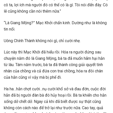
cô ta, lợi ích mà người đó có thể có là gì. Tôi nói đến đây. Có
lẽ cũng không cần nói thêm nữa.”
“Là Giang Mộng?” Mạc Khởi chấn kinh. Dường như là không
tin nổi.
Uông Chính Thành không nói gì, chỉ cười nhẹ.
Lúc này thì Mạc Khởi đã hiểu rồi. Hóa ra người đứng sau
chuyện năm đó là Giang Mộng, bà ta đã muốn hãm hại hắn
từ lâu. Tám năm trước, bà ta đã thành công giải quyết tình
nhân của chồng và cả đứa con trai chồng, hóa ra đôi chân
của hắn cũng vì vậy mà bị phế đi.
Ha ha…hắn chợt cười…nụ cười khổ sở và đau đớn, cuộc đời
hắn đã bị người đàn bà đó hủy hoại rồi. Bà ta khiến cho hắn
sống dở chết dở. Ngay cả khi đã biết được sự thật cũng
không còn cách nào để trở lại như trước nữa. Cao tay, quả