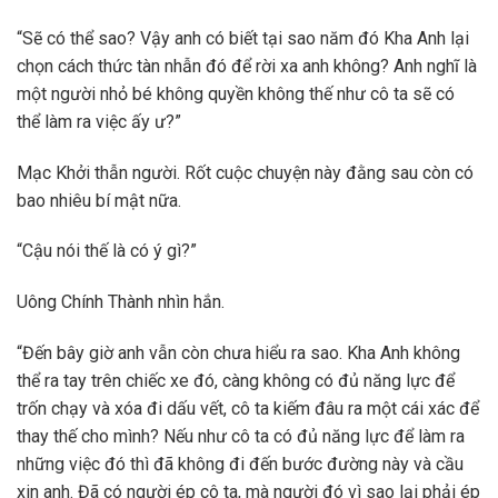
“Sẽ có thể sao? Vậy anh có biết tại sao năm đó Kha Anh lại
chọn cách thức tàn nhẫn đó để rời xa anh không? Anh nghĩ là
một người nhỏ bé không quyền không thế như cô ta sẽ có
thể làm ra việc ấy ư?”
Mạc Khởi thẫn người. Rốt cuộc chuyện này đằng sau còn có
bao nhiêu bí mật nữa.
“Cậu nói thế là có ý gì?”
Uông Chính Thành nhìn hắn.
“Đến bây giờ anh vẫn còn chưa hiểu ra sao. Kha Anh không
thể ra tay trên chiếc xe đó, càng không có đủ năng lực để
trốn chạy và xóa đi dấu vết, cô ta kiếm đâu ra một cái xác để
thay thế cho mình? Nếu như cô ta có đủ năng lực để làm ra
những việc đó thì đã không đi đến bước đường này và cầu
xin anh. Đã có người ép cô ta, mà người đó vì sao lại phải ép