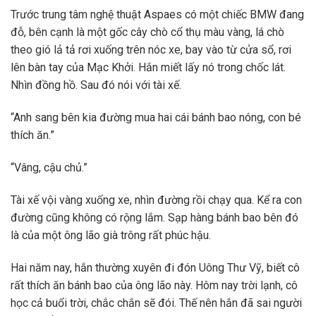
Trước trung tâm nghệ thuật Aspaes có một chiếc BMW đang
đỗ, bên cạnh là một gốc cây chò cổ thụ màu vàng, lá chò
theo gió lả tả rơi xuống trên nóc xe, bay vào từ cửa sổ, rơi
lên bàn tay của Mạc Khởi. Hắn miết lấy nó trong chốc lát.
Nhìn đồng hồ. Sau đó nói với tài xế.
“Anh sang bên kia đường mua hai cái bánh bao nóng, con bé
thích ăn.”
“Vâng, cậu chủ.”
Tài xế vội vàng xuống xe, nhìn đường rồi chạy qua. Kể ra con
đường cũng không có rộng lắm. Sạp hàng bánh bao bên đó
là của một ông lão già trông rất phúc hậu.
Hai năm nay, hắn thường xuyên đi đón Uông Thư Vỹ, biết cô
rất thích ăn bánh bao của ông lão này. Hôm nay trời lạnh, cô
học cả buổi trời, chắc chắn sẽ đói. Thế nên hắn đã sai người