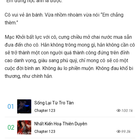
“Em đừng học anh là được.”
Cô vui vẻ ăn bánh. Vừa nhồm nhoàm vừa nói “Em chẳng
thèm.”
Mạc Khởi bất lực với cô, cưng chiều mở chai nước mua sẵn
đưa đến cho cô. Hắn không trông mong gì, hắn không cần cô
sẽ trở thành một con người quá thành công đứng trên đỉnh
cao danh vọng, giàu sang phú quý, chỉ mong cô sẽ có một
cuộc đời bình an. Không âu lo phiền muộn. Không đau khổ bi
thương, như chính hắn.
Sống Lại Từ Tro Tàn
01
Chapter 123
100.1k
Nhất Kiến Hoạ Thiên Duyên
02
Chapter 123
99.3k