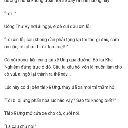
dường như là không đoán tới sẽ xảy ra tình huống này.
“Tôi…”
Uông Thư Vỹ hơi ái ngại, e dè cúi đầu xin lỗi.
“Tôi xin lỗi, cậu không cần phải tặng lại tôi thứ gì đâu, cảm
ơn cậu, tôi phải đi rồi, tạm biệt!!”
Cô nói xong, liền cùng tài xế Ưng qua đường. Bỏ lại Kha
Nghiêm đứng trực ở đó. Cậu ta xấu hổ, vốn là muốn làm cho
cô vui, ai ngờ lại thành ra thế này….
Lúc này cô đi bên tài xế Ưng, thấy đã xa mới thì thầm hỏi.
“Tôi bị dị ứng phấn hoa lúc nào vậy? Sao tôi không biết?”
Tài xế Ưng mở cửa xe cho cô, cười nói.
“Là cậu chủ nói.”