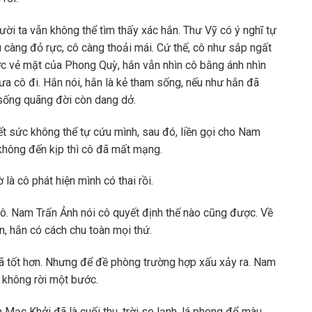
i ta vẫn không thể tìm thấy xác hắn. Thư Vỹ có ý nghĩ tự
 càng đỏ rực, cô càng thoải mái. Cứ thế, cô như sắp ngất
ợc vẻ mặt của Phong Quỳ, hắn vẫn nhìn cô bằng ánh nhìn
ưa cô đi. Hắn nói, hắn là kẻ tham sống, nếu như hắn đã
 sống quãng đời còn dang dở.
hết sức không thể tự cứu mình, sau đó, liền gọi cho Nam
không đến kịp thì cô đã mất mạng.
là cô phát hiện mình có thai rồi.
ô. Nam Trấn Ảnh nói cô quyết định thế nào cũng được. Về
, hắn có cách chu toàn mọi thứ.
đã tốt hơn. Nhưng để đề phòng trường hợp xấu xảy ra. Nam
 không rời một bước.
m Mạc Khởi đã là cuối thu, trời se lạnh, lá phong đổ màu