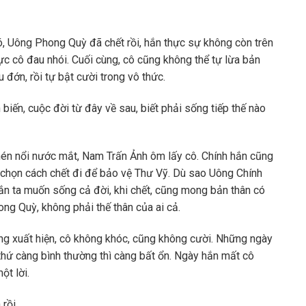
 Uông Phong Quỳ đã chết rồi, hắn thực sự không còn trên
c cô đau nhói. Cuối cùng, cô cũng không thể tự lừa bản
 đớn, rồi tự bật cười trong vô thức.
biến, cuộc đời từ đây về sau, biết phải sống tiếp thế nào
én nổi nước mắt, Nam Trấn Ảnh ôm lấy cô. Chính hắn cũng
chọn cách chết đi để bảo vệ Thư Vỹ. Dù sao Uông Chính
ắn ta muốn sống cả đời, khi chết, cũng mong bản thân có
ng Quỳ, không phải thế thân của ai cả.
g xuất hiện, cô không khóc, cũng không cười. Những ngày
thứ càng bình thường thì càng bất ổn. Ngày hắn mất cô
ột lời.
rồi.