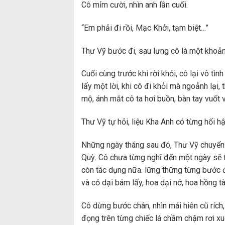
Cô mỉm cười, nhìn anh lần cuối.
“Em phải đi rồi, Mạc Khởi, tạm biệt…”
Thư Vỹ bước đi, sau lưng cô là một khoảng
Cuối cùng trước khi rời khỏi, cô lại vô t
lấy một lời, khi cô đi khỏi mà ngoảnh lại
mộ, ánh mắt cô ta hơi buồn, bàn tay vuốt
Thư Vỹ tự hỏi, liệu Kha Anh có từng hối h
Những ngày tháng sau đó, Thư Vỹ chuyển
Quỳ. Cô chưa từng nghĩ đến một ngày sẽ tr
còn tác dụng nữa. lững thững từng bước đ
và cỏ dại bám lấy, hoa dại nở, hoa hồng t
Cô dừng bước chân, nhìn mái hiên cũ rích
đọng trên từng chiếc lá chầm chậm rơi xuố