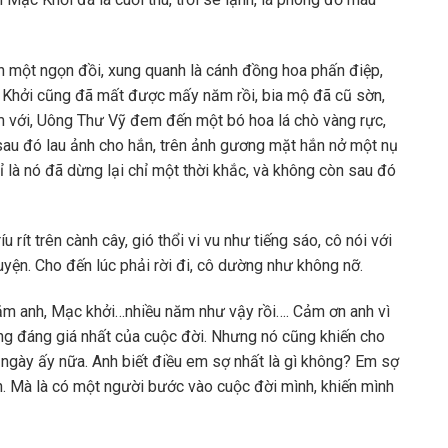
n một ngọn đồi, xung quanh là cánh đồng hoa phấn điệp,
 Khởi cũng đã mất được mấy năm rồi, bia mộ đã cũ sờn,
m với, Uông Thư Vỹ đem đến một bó hoa lá chò vàng rực,
, sau đó lau ảnh cho hắn, trên ảnh gương mặt hắn nở một nụ
hỉ là nó đã dừng lại chỉ một thời khắc, và không còn sau đó
u rít trên cành cây, gió thổi vi vu như tiếng sáo, cô nói với
huyện. Cho đến lúc phải rời đi, cô dường như không nỡ.
hăm anh, Mạc khởi…nhiều năm như vậy rồi…. Cảm ơn anh vì
ng đáng giá nhất của cuộc đời. Nhưng nó cũng khiến cho
ngày ấy nữa. Anh biết điều em sợ nhất là gì không? Em sợ
h. Mà là có một người bước vào cuộc đời mình, khiến mình