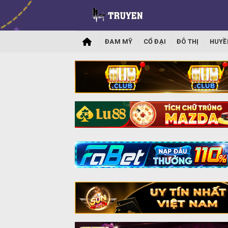
ĐAM MỸ
CỔ ĐẠI
ĐÔ THỊ
HUYỀ