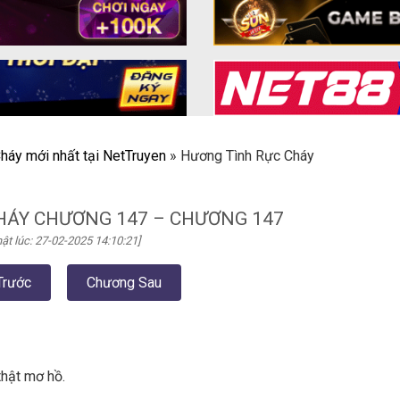
háy mới nhất tại NetTruyen
»
Hương Tình Rực Cháy
HÁY CHƯƠNG 147 – CHƯƠNG 147
ật lúc: 27-02-2025 14:10:21]
Trước
Chương Sau
thật mơ hồ.