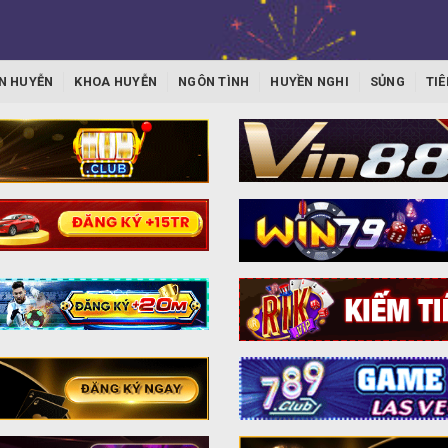
N HUYỄN
KHOA HUYỄN
NGÔN TÌNH
HUYỀN NGHI
SỦNG
TIÊ