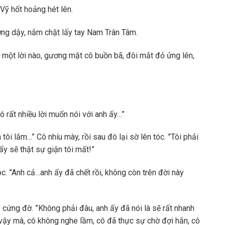
Vỹ hốt hoảng hét lên.
ng dậy, nắm chặt lấy tay Nam Trân Tâm.
 một lời nào, gương mặt cô buồn bã, đôi mắt đỏ ửng lên,
có rất nhiều lời muốn nói với anh ấy…”
tôi lắm…” Cô nhíu mày, rồi sau đó lại sờ lên tóc. ”Tôi phải
y sẽ thật sự giận tôi mất!”
. ”Anh cả…anh ấy đã chết rồi, không còn trên đời này
 cứng đờ. ”Không phải đâu, anh ấy đã nói là sẽ rất nhanh
vậy mà, cô không nghe lầm, cô đã thực sự chờ đợi hắn, cô