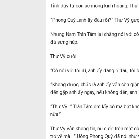
Tỉnh dậy từ cơn ác mộng kinh hoàng. Thư 
”Phong Quỳ…anh ấy đâu rồi?” Thư Vỹ gượ
Nhưng Nam Trân Tâm lại chẳng nói với cô
đã sưng húp.
Thư Vỹ cười.
”Cô nói với tôi đi, anh ấy đang ở đâu, tôi 
”Không được, chắc là anh ấy vẫn còn giận 
đến gặp anh ấy ngay, nếu không đến, anh ấ
”Thư Vỹ…” Trân Tâm ôm lấy cô mà bật khóc
nữa.”
Thư Vỹ vẫn không tin, nụ cười trên mặt cô
trở về mà….” Uông Phong Quỳ đã nói như 