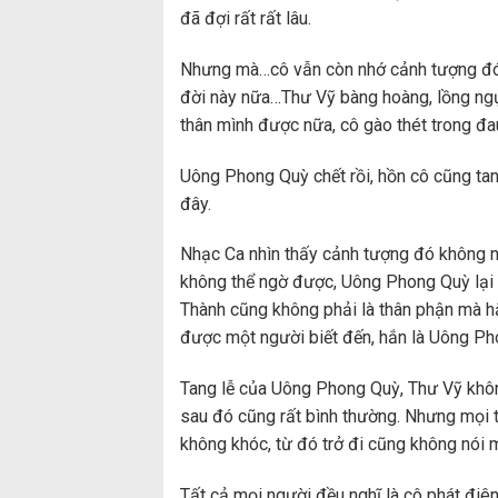
đã đợi rất rất lâu.
Nhưng mà…cô vẫn còn nhớ cảnh tượng đó,
đời này nữa…Thư Vỹ bàng hoàng, lồng ngự
thân mình được nữa, cô gào thét trong đau
Uông Phong Quỳ chết rồi, hồn cô cũng tan 
đây.
Nhạc Ca nhìn thấy cảnh tượng đó không n
không thể ngờ được, Uông Phong Quỳ lại 
Thành cũng không phải là thân phận mà h
được một người biết đến, hắn là Uông Pho
Tang lễ của Uông Phong Quỳ, Thư Vỹ khôn
sau đó cũng rất bình thường. Nhưng mọi 
không khóc, từ đó trở đi cũng không nói m
Tất cả mọi người đều nghĩ là cô phát điên 