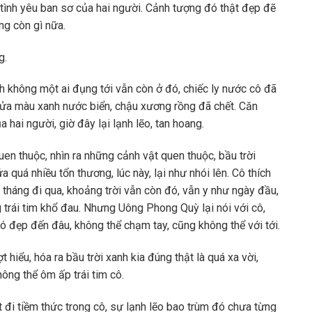
 tình yêu ban sơ của hai người. Cảnh tượng đó thật đẹp đẽ
ng còn gì nữa.
g.
h không một ai đụng tới vẫn còn ở đó, chiếc ly nước cô đã
cửa màu xanh nước biển, chậu xương rồng đã chết. Căn
 hai người, giờ đây lại lạnh lẽo, tan hoang.
n thuộc, nhìn ra những cảnh vật quen thuộc, bầu trời
 quá nhiều tổn thương, lúc này, lại như nhói lên. Cô thích
m tháng đi qua, khoảng trời vẫn còn đó, vẫn y như ngày đầu,
 trái tim khổ đau. Nhưng Uông Phong Quỳ lại nói với cô,
 có đẹp đến đâu, không thể chạm tay, cũng không thể với tới.
 hiểu, hóa ra bầu trời xanh kia đúng thật là quá xa vời,
hông thể ôm ấp trái tim cô.
t đi tiềm thức trong cô, sự lạnh lẽo bao trùm đó chưa từng