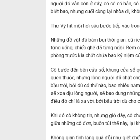
người đó vẫn còn ở đây, có cô có hắn, có
biết bao, nhưng cuối cùng lại nhòa đi, khô
Thư Vỹ hít mội hơi sâu bước tiếp vào tron
Những đồ vật đã bám bụi thời gian, cũ ríc
từng uống, chiếc ghế đã từng ngồi. Rèm 
phòng trước kia chất chứa bao kỷ niệm của
Cô bước đến bên cửa sổ, khung cửa sổ que
quen thuộc, nhưng lòng người đã chất chứa
bầu trời, bởi dù có thế nào, bao nhiêu nă
sẽ xoa dịu lòng người, sẽ bao dung những
điều đó chỉ là xa vời, bởi bầu trời dù cho
Khi đó cô không tin, nhưng giờ đây, cô chợt
giữa những cô đơn, buồn tủi thế này, lại k
Không gian tĩnh lặng quá đỗi như giết chế