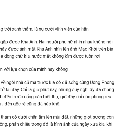
 trời xanh thẳm, là nụ cười vĩnh viễn của hắn.
ình gặp được Kha Anh. Hai người phụ nữ nhìn nhau không nói
, thấy được ánh mắt Kha Anh nhìn lên ảnh Mạc Khởi trên bia
 ve dòng chữ kia, nước mắt không kìm được tuôn rơi.
ận với lựa chọn của mình hay không.
 về ngôi nhà cũ mà trước kia cô đã sống cùng Uông Phong
ở lại đây. Chỉ là giờ phút này, những suy nghĩ ấy đã chẳng
i đến trước cổng căn biệt thự, giờ đây chỉ còn phong rêu
àn, đến gốc rễ cũng đã héo khô.
, thảm cỏ dưới chân ẩm lên mùi đất, những giọt sương còn
ng, phản chiếu trong đó là hình ảnh của ngày xưa kia, khi