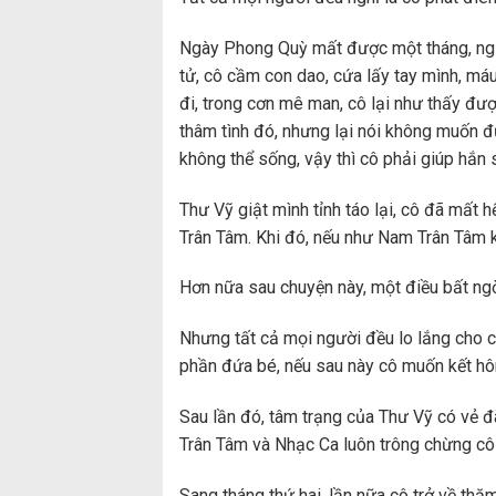
Ngày Phong Quỳ mất được một tháng, ngườ
tử, cô cầm con dao, cứa lấy tay mình, máu
đi, trong cơn mê man, cô lại như thấy đư
thâm tình đó, nhưng lại nói không muốn đ
không thể sống, vậy thì cô phải giúp hắn
Thư Vỹ giật mình tỉnh táo lại, cô đã mất 
Trân Tâm. Khi đó, nếu như Nam Trân Tâm 
Hơn nữa sau chuyện này, một điều bất ngờ 
Nhưng tất cả mọi người đều lo lắng cho c
phần đứa bé, nếu sau này cô muốn kết hôn
Sau lần đó, tâm trạng của Thư Vỹ có vẻ 
Trân Tâm và Nhạc Ca luôn trông chừng cô
Sang tháng thứ hai, lần nữa cô trở về thă