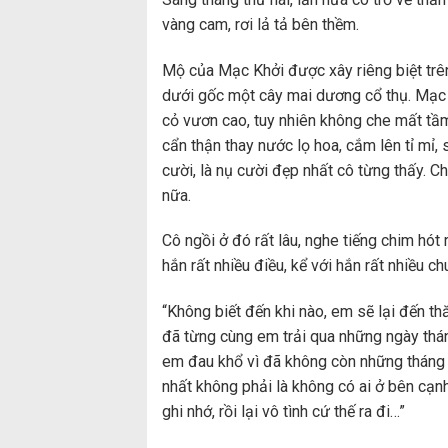
vàng cam, rơi lả tả bên thềm.
Mộ của Mạc Khởi được xây riêng biệt trê
dưới gốc một cây mai dương cổ thụ. Mạc
cỏ vươn cao, tuy nhiên không che mất tầ
cẩn thận thay nước lọ hoa, cắm lên tỉ mỉ
cười, là nụ cười đẹp nhất cô từng thấy. C
nữa.
Cô ngồi ở đó rất lâu, nghe tiếng chim hót rí
hắn rất nhiều điều, kể với hắn rất nhiều c
“Không biết đến khi nào, em sẽ lại đến t
đã từng cùng em trải qua những ngày thá
em đau khổ vì đã không còn những tháng 
nhất không phải là không có ai ở bên cạn
ghi nhớ, rồi lại vô tình cứ thế ra đi…”