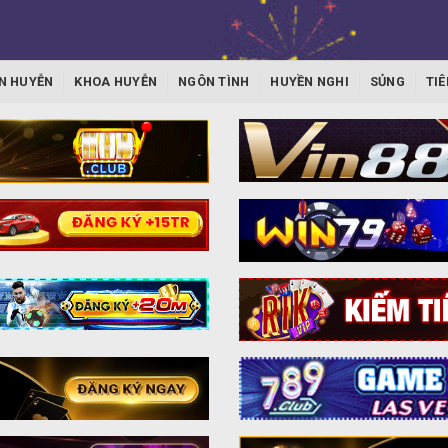
N HUYỄN
KHOA HUYỄN
NGÔN TÌNH
HUYỀN NGHI
SỦNG
TIÊ