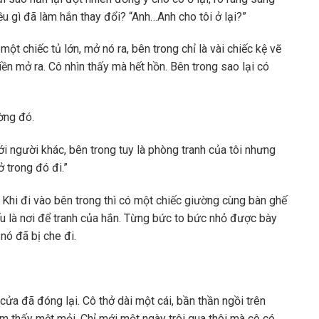
ều gì đã làm hắn thay đổi? “Anh…Anh cho tôi ở lại?”
một chiếc tủ lớn, mở nó ra, bên trong chỉ là vài chiếc kệ vẽ
iền mở ra. Cô nhìn thấy mà hết hồn. Bên trong sao lại có
ờng đó.
i người khác, bên trong tuy là phòng tranh của tôi nhưng
 trong đó đi.”
 Khi đi vào bên trong thì có một chiếc giường cùng bàn ghế
ếu là nơi để tranh của hắn. Từng bức to bức nhỏ được bày
 nó đã bị che đi.
cửa đã đóng lại. Cô thở dài một cái, bần thần ngồi trên
ảm thấy mệt mỏi. Chỉ mới một ngày trôi qua thôi mà cô có