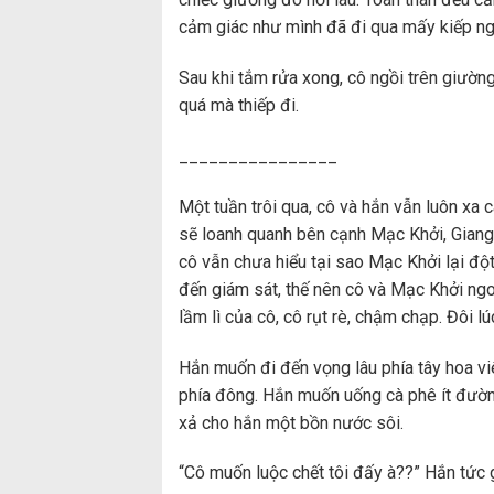
cảm giác như mình đã đi qua mấy kiếp ng
Sau khi tắm rửa xong, cô ngồi trên giườn
quá mà thiếp đi.
________________
Một tuần trôi qua, cô và hắn vẫn luôn xa 
sẽ loanh quanh bên cạnh Mạc Khởi, Giang
cô vẫn chưa hiểu tại sao Mạc Khởi lại độ
đến giám sát, thế nên cô và Mạc Khởi ngo
lầm lì của cô, cô rụt rè, chậm chạp. Đôi l
Hắn muốn đi đến vọng lâu phía tây hoa vi
phía đông. Hắn muốn uống cà phê ít đường
xả cho hắn một bồn nước sôi.
“Cô muốn luộc chết tôi đấy à??” Hắn tức