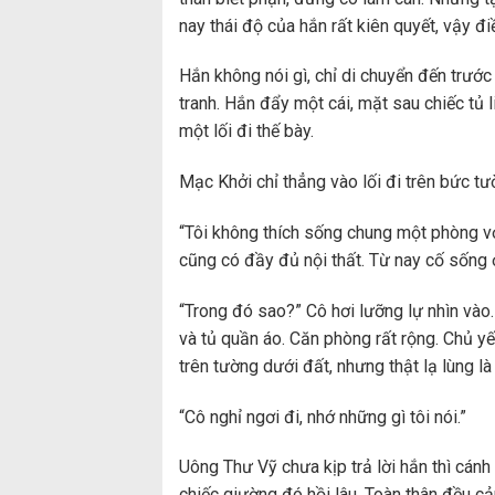
nay thái độ của hắn rất kiên quyết, vậy đi
Hắn không nói gì, chỉ di chuyển đến trước 
tranh. Hắn đẩy một cái, mặt sau chiếc tủ l
một lối đi thế bày.
Mạc Khởi chỉ thẳng vào lối đi trên bức tư
“Tôi không thích sống chung một phòng vớ
cũng có đầy đủ nội thất. Từ nay cố sống ở
“Trong đó sao?” Cô hơi lưỡng lự nhìn vào.
và tủ quần áo. Căn phòng rất rộng. Chủ y
trên tường dưới đất, nhưng thật lạ lùng là
“Cô nghỉ ngơi đi, nhớ những gì tôi nói.”
Uông Thư Vỹ chưa kịp trả lời hắn thì cánh 
chiếc giường đó hồi lâu. Toàn thân đều c