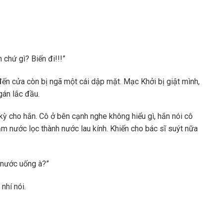
 chứ gì? Biến đi!!!”
đến cửa còn bị ngã một cái dập mặt. Mạc Khởi bị giật mình,
ngán lắc đầu.
kỳ cho hắn. Cô ở bên cạnh nghe không hiểu gì, hắn nói cô
ầm nước lọc thành nước lau kính. Khiến cho bác sĩ suýt nữa
à nước uống à?”
nhí nói.