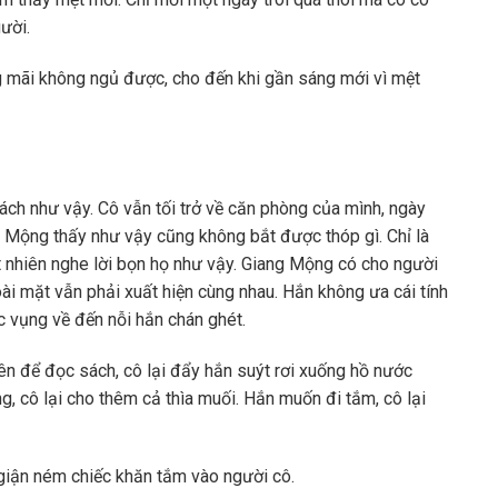
ười.
g mãi không ngủ được, cho đến khi gần sáng mới vì mệt
cách như vậy. Cô vẫn tối trở về căn phòng của mình, ngày
 Mộng thấy như vậy cũng không bắt được thóp gì. Chỉ là
t nhiên nghe lời bọn họ như vậy. Giang Mộng có cho người
ài mặt vẫn phải xuất hiện cùng nhau. Hắn không ưa cái tính
úc vụng về đến nỗi hắn chán ghét.
ên để đọc sách, cô lại đẩy hắn suýt rơi xuống hồ nước
, cô lại cho thêm cả thìa muối. Hắn muốn đi tắm, cô lại
 giận ném chiếc khăn tắm vào người cô.