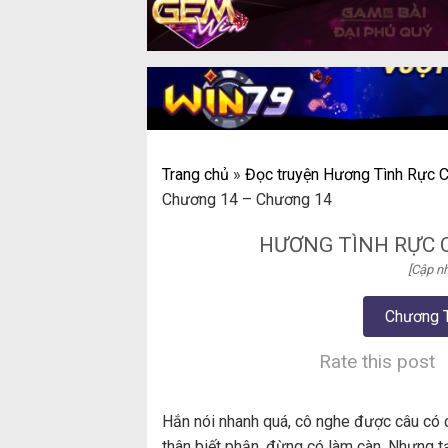
Trang chủ
»
Đọc truyện Hương Tình Rực C
Chương 14 – Chương 14
HƯƠNG TÌNH RỰC 
[Cập nh
Chương 
Rate this post
Hắn nói nhanh quá, cô nghe được câu có câ
thân biết phận, đừng có làm càn. Nhưng tạ