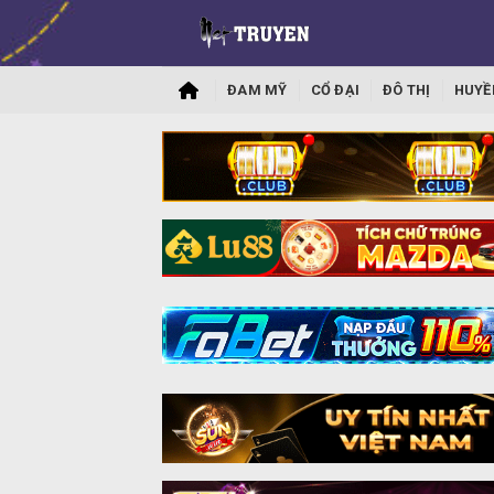
ĐAM MỸ
CỔ ĐẠI
ĐÔ THỊ
HUYỀ