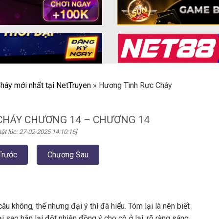
háy mới nhất tại NetTruyen
»
Hương Tình Rực Cháy
CHÁY CHƯƠNG 14 – CHƯƠNG 14
ật lúc: 27-02-2025 14:10:16]
Trước
Chương Sau
u không, thế nhưng đại ý thì đã hiểu. Tóm lại là nên biết
i sao hắn lại đột nhiên đồng ý cho cô ở lại, rõ ràng sáng