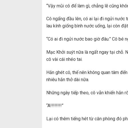
“Vậy mũi cô để làm gì, chẳng lẽ cũng khô
Cô ngẩng đầu lên, có ai lại đi ngửi nước 
lau kính giống bình nước uống, lại còn đặ
“Có ai đi ngửi nước bao giờ đâu.” Cô bé ng
Mạc Khởi suýt nữa là ngất ngay tại chỗ. 
cô vài cái nhéo tai.
Hắn ghét cô, thế nên không quan tâm đến c
nhiêu hắn thở dài nữa.
Những ngày tiếp theo, cô vẫn khiến hắn rố
“A!!!!!!!!”
Lại có thêm tiếng hét từ căn phòng đó phá