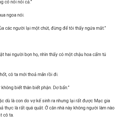
g có nói nói cả.”
ua ngoa nói.
ủa các người lại một chút, đừng để tôi thấy ngứa mắt.”
mặt hai người bọn họ, nhìn thấy có một chậu hoa cẩm tú
ốt, cô ta mới thoả mãn rồi đi.
 không biết thân biết phận. Dơ bẩn.”
ặc dù là con do vợ kế sinh ra nhưng lại rất được Mạc gia
uả thực là rất quá quắt. Ở căn nhà này không người làm nào
t cô ta.