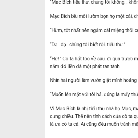
“Mạc Bích tiểu thư, chúng tôi không… khôn
Mạc Bích bĩu môi lườm bọn họ một cái, ch
“Hừm, tốt nhất nên ngậm cái miệng thối c
“Dạ…dạ…chúng tôi biết rồi, tiểu thư.”
“Hứ!” Cô ta hất tóc về sau, đi qua trước 
nằm đó liền đá một phát tan tành.
Nhìn hai người làm vườn giật mình hoảng h
“Muốn lên mặt với tôi hả, đúng là mấy thứ
Vì Mạc Bích là nhị tiểu thư nhà họ Mạc, m
cưng chiều. Thế nên tính cách của cô ta q
là ưa cô ta cả. Ai cũng đều muốn tránh mặ