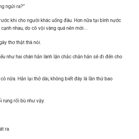
ng ngửi ra?”
trước khi cho người khác uống đâu. Hơn nữa tại bình nước
t cạnh nhau, do cô vội vàng quá nên mới….
ây thơ thật thà nói.
Nếu như hai chân hắn lành lặn chắc chắn hắn sẽ đi đến cho
ô nữa. Hắn lại thở dài, không biết đây là lần thứ bao
i rung rối bù như vậy.
t ra.