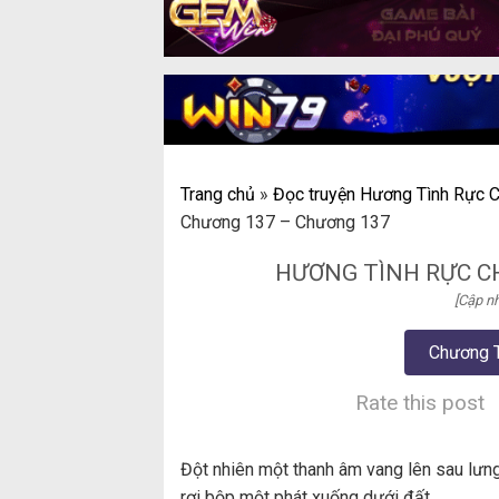
Trang chủ
»
Đọc truyện Hương Tình Rực C
Chương 137 – Chương 137
HƯƠNG TÌNH RỰC C
[Cập nh
Chương 
Rate this post
Đột nhiên một thanh âm vang lên sau lưng
rơi bộp một phát xuống dưới đất.