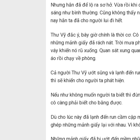
Nhưng hắn đã để lộ ra sơ hở. Vừa rồi khi
sáng như bình thường. Cũng không thấy ng
nay hắn ta đã cho người lui đi hết.
Thư Vỹ đắc ý, bây giờ chính là thời cơ. Cô
những mảnh giấy đã rách nát. Trời mưa p
váy khiến nó rũ xuống. Quan sát xung qua
áo rồi chạy về phòng.
Cả người Thư Vỹ ướt sũng và lạnh đến ru
thì sẽ khiến cho người ta phát hiện.
Nếu như không muốn người ta biết thì đừn
cô càng phải biết cho bằng được.
Dù cho lúc này đã lạnh đến run cầm cập
ghép những mảnh giấy lại với nhau. Vì k
Những mảnh giấy đã bị ướt đến mềm nhũn