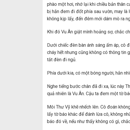
phào một hơi, nhớ lại khi chiều bản thân c
bị hắn đem đi đốt phía sau vườn, may là 
không kịp lấy, đến đêm mới dám mò ra ng
Khi đó Vu Ân giật mình hoảng sợ, chắc ch
Dưới chiếc đèn bàn ánh sáng ấm áp, cô đặ
cháy hết nhưng cũng không có thông tin g
tắt đèn đi ngủ.
Phía dưới kia, có một bóng người, hắn nhìn
Nghe tiếng bước chân đã đi xa, lúc này Th
quả nhiên là Vu Ân. Cậu ta đem một tờ bá
Môi Thư Vỹ khẽ nhếch lên. Cô đoán không s
lấy tờ báo khác để đánh lừa cô, không nhữ
báo đó về, nếu như thấy không có gì, chắ