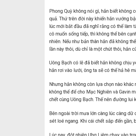
Phong Quỳ không nói gì, hắn biết không c
quả. Thứ trên đời này khiến hắn vướng b
lúc mới bắt đầu đã nghĩ rằng có thể làm t
cô muốn sống tiếp, thì không thể bên cạn
nhiên. Nếu như bản thân hắn đã không thể
lần này thôi, dù chỉ là một chút thôi, hắn
Uông Bạch có lẽ đã biết hắn không chịu yê
hắn rơi vào lưới, ông ta sẽ có thể hả hê m
Nhưng hắn không còn lựa chọn nào khác nữa
không thể để cho Mạc Nghiên và Gavin mạ
chết cùng Uông Bạch. Thế nên đường lui 
Bên ngoài trời mưa lớn càng lúc càng dữ
sét loé ngang. Khi cái chết sắp đến gần, 
Lúc nay, đột nhiên Ưng Liêm chạy vào tr