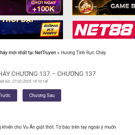
háy mới nhất tại NetTruyen
»
Hương Tình Rực Cháy
HÁY CHƯƠNG 137 – CHƯƠNG 137
ật lúc: 27-02-2025 14:10:14]
Trước
Chương Sau
 khiến cho Vu Ân giật thót. Tờ báo trên tay ngoài ý muốn