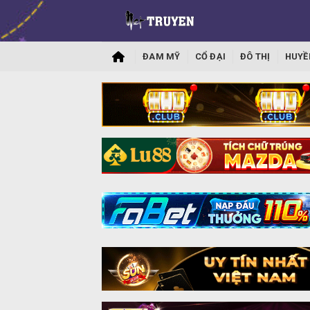
ĐAM MỸ
CỔ ĐẠI
ĐÔ THỊ
HUYỀ