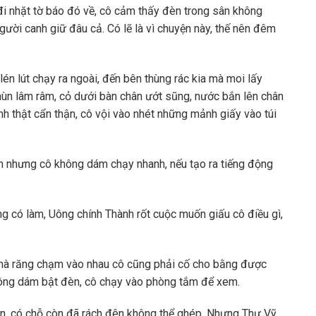
 đi nhặt tờ báo đó về, cô cảm thấy đèn trong sân không
ười canh giữ đâu cả. Có lẽ là vì chuyện này, thế nên đêm
 lén lút chạy ra ngoài, đến bên thùng rác kia mà moi lấy
hùn lâm râm, cỏ dưới bàn chân ướt sũng, nước bắn lên chân
nh thật cẩn thận, cô vội vào nhét những mảnh giấy vào túi
n nhưng cô không dám chạy nhanh, nếu tạo ra tiếng động
g có làm, Uông chính Thành rốt cuộc muốn giấu cô điều gì,
 mà răng chạm vào nhau cô cũng phải cố cho bằng được
hông dám bật đèn, cô chạy vào phòng tắm để xem.
, có chỗ còn đã rách đên không thể ghép. Nhưng Thư Vỹ