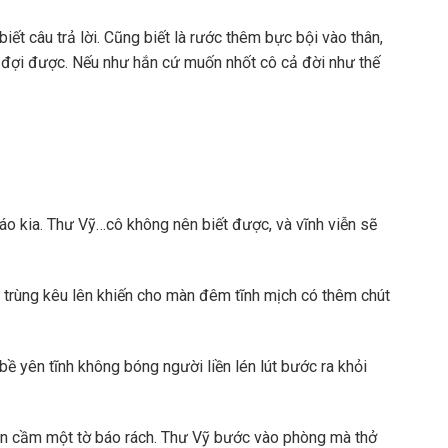
ết câu trả lời. Cũng biết là rước thêm bực bội vào thân,
đợi được. Nếu như hắn cứ muốn nhốt cô cả đời như thế
 báo kia. Thư Vỹ…cô không nên biết được, và vĩnh viễn sẽ
 trùng kêu lên khiến cho màn đêm tĩnh mịch có thêm chút
ề yên tĩnh không bóng người liền lén lút bước ra khỏi
y còn cầm một tờ báo rách. Thư Vỹ bước vào phòng mà thở