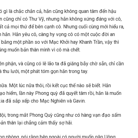
ó gì là chắc chắn cả, hắn cũng không quan tâm đến hậu
ận cũng chỉ có Thư Vỹ, nhưng hắn không xứng đáng với cô,
ất cả mọi thứ để bên cạnh cô. Nhưng cuối cùng mới hiểu ra,
h hắn. Hắn yêu cô, càng hy vọng cô có một cuộc đời an
 bằng một phần so với Mạc Khởi hay Khanh Trần, vậy thì
 cũng muốn bản thân mình vì cô mà chết.
n phận, và cũng có lẽ lão ta đã giăng bẫy chờ sẵn, chỉ cần
à thu lưới, một phát tóm gọn hắn trong tay.
. Một lúc nữa thôi, rồi kết cục thế nào sẽ biết. Hắn
o hiểm, lần này Phong quỳ đã quyết tâm rồi, hắn là muốn
kia đã sắp xếp cho Mạc Nghiên và Gavin.
 dội, trong mắt Phong Quỳ cũng như có hàng vạn đạo sấm
bản thân lại chẳng cảm thấy sợ hãi.
ong phòng, nói rằng bên ngoài có người muốn gặp Uông