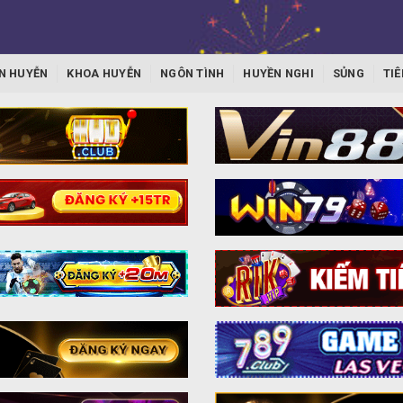
N HUYỄN
KHOA HUYỄN
NGÔN TÌNH
HUYỀN NGHI
SỦNG
TIÊ