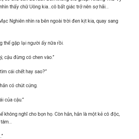
 nhìn thấy chữ Uông kia…cô bất giác trở nên sợ hãi…
ạc Nghiên nhìn ra bên ngoài trời đen kịt kia, quay sang
 thể gặp lại người ấy nữa rồi.
 lý, cậu đừng có chen vào.”
tìm cái chết hay sao?”
hắn có chút cứng.
i của cậu.”
ể không nghĩ cho bọn họ. Còn hắn, hắn là một kẻ cô độc,
n tâm…
…”