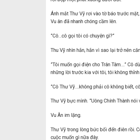
Ánh mắt Thư Vỹ rơi vào tờ báo trước mặt, 
Vu ân đã nhanh chóng cầm lên.
”Cô…cô gọi tôi có chuyện gì?”
Thu Vỹ nhìn hắn, hắn vì sao lại trở nên că
”Tôi muốn gọi điện cho Trân Tâm….” Cô dừn
những lời trước kia với tôi, tôi không thỉnh
”Cô Thư Vỹ….không phải cô không biết, cô 
Thư Vỹ bực mình. ”Uông Chính Thành nói 
Vu Ân im lặng.
Thư Vỹ trong lòng bức bối đến điên rồi. 
cuộc muốn gì nữa đây.