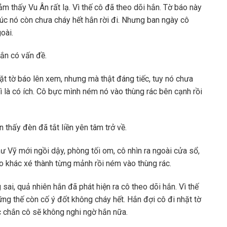
ảm thấy Vu Ân rất lạ. Vì thế cô đã theo dõi hắn. Tờ báo này
lúc nó còn chưa cháy hết hắn rời đi. Nhưng ban ngày cô
oài.
ắn có vấn đề.
t tờ báo lên xem, nhưng mà thật đáng tiếc, tuy nó chưa
ì là có ích. Cô bực mình ném nó vào thùng rác bên cạnh rồi
 thấy đèn đã tắt liền yên tâm trở về.
ư Vỹ mới ngồi dậy, phòng tối om, cô nhìn ra ngoài cửa sổ,
o khác xé thành từng mảnh rồi ném vào thùng rác.
ai, quả nhiên hắn đã phát hiện ra cô theo dõi hắn. Vì thế
ng thế còn cố ý đốt không cháy hết. Hắn đợi cô đi nhặt tờ
c chắn cô sẽ không nghi ngờ hắn nữa.