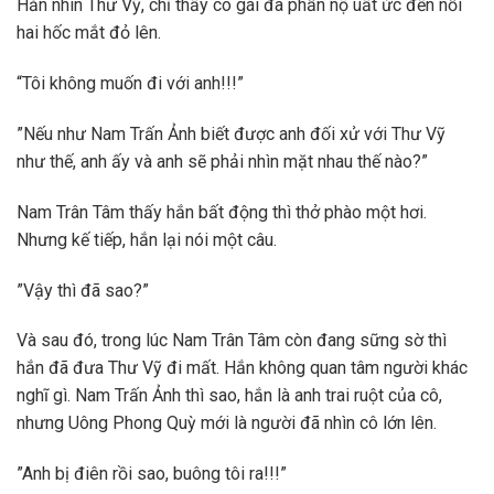
Hắn nhìn Thư Vỹ, chỉ thấy cô gái đã phẫn nộ uất ức đến nỗi
hai hốc mắt đỏ lên.
“Tôi không muốn đi với anh!!!”
”Nếu như Nam Trấn Ảnh biết được anh đối xử với Thư Vỹ
như thế, anh ấy và anh sẽ phải nhìn mặt nhau thế nào?”
Nam Trân Tâm thấy hắn bất động thì thở phào một hơi.
Nhưng kế tiếp, hắn lại nói một câu.
”Vậy thì đã sao?”
Và sau đó, trong lúc Nam Trân Tâm còn đang sững sờ thì
hắn đã đưa Thư Vỹ đi mất. Hắn không quan tâm người khác
nghĩ gì. Nam Trấn Ảnh thì sao, hắn là anh trai ruột của cô,
nhưng Uông Phong Quỳ mới là người đã nhìn cô lớn lên.
”Anh bị điên rồi sao, buông tôi ra!!!”