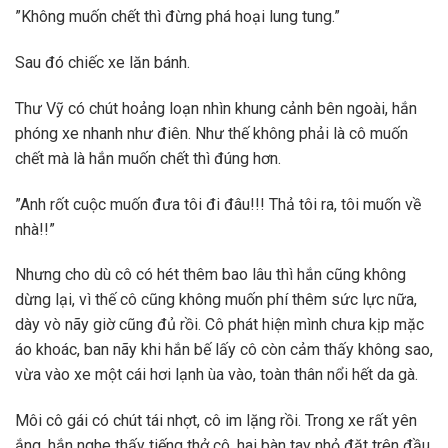
”Không muốn chết thì đừng phá hoại lung tung.”
Sau đó chiếc xe lăn bánh.
Thư Vỹ có chút hoảng loạn nhìn khung cảnh bên ngoài, hắn
phóng xe nhanh như điên. Như thế không phải là cô muốn
chết mà là hắn muốn chết thì đúng hơn.
”Anh rốt cuộc muốn đưa tôi đi đâu!!! Thả tôi ra, tôi muốn về
nhà!!”
Nhưng cho dù cô có hét thêm bao lâu thì hắn cũng không
dừng lại, vì thế cô cũng không muốn phí thêm sức lực nữa,
dày vò nãy giờ cũng đủ rồi. Cô phát hiện mình chưa kịp mặc
áo khoác, ban nãy khi hắn bế lấy cô còn cảm thấy không sao,
vừa vào xe một cái hơi lạnh ùa vào, toàn thân nổi hết da gà.
Môi cô gái có chút tái nhợt, cô im lặng rồi. Trong xe rất yên
ắng, hắn nghe thấy tiếng thở cô, hai bàn tay nhỏ đặt trên đầu