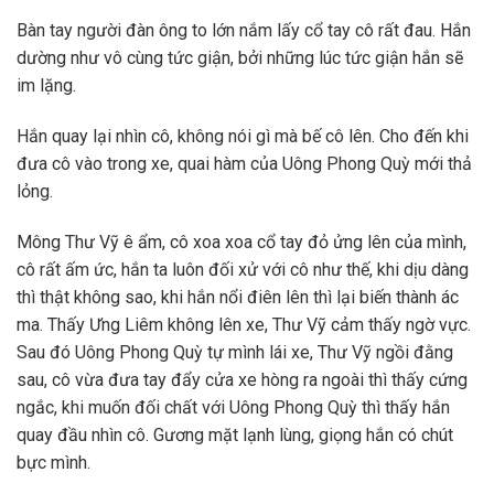
Bàn tay người đàn ông to lớn nắm lấy cổ tay cô rất đau. Hắn
dường như vô cùng tức giận, bởi những lúc tức giận hắn sẽ
im lặng.
Hắn quay lại nhìn cô, không nói gì mà bế cô lên. Cho đến khi
đưa cô vào trong xe, quai hàm của Uông Phong Quỳ mới thả
lỏng.
Mông Thư Vỹ ê ẩm, cô xoa xoa cổ tay đỏ ửng lên của mình,
cô rất ấm ức, hắn ta luôn đối xử với cô như thế, khi dịu dàng
thì thật không sao, khi hắn nổi điên lên thì lại biến thành ác
ma. Thấy Ưng Liêm không lên xe, Thư Vỹ cảm thấy ngờ vực.
Sau đó Uông Phong Quỳ tự mình lái xe, Thư Vỹ ngồi đằng
sau, cô vừa đưa tay đẩy cửa xe hòng ra ngoài thì thấy cứng
ngắc, khi muốn đối chất với Uông Phong Quỳ thì thấy hắn
quay đầu nhìn cô. Gương mặt lạnh lùng, giọng hắn có chút
bực mình.