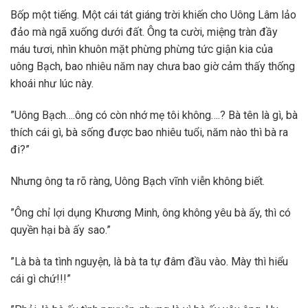
Bốp một tiếng. Một cái tát giáng trời khiến cho Uông Lâm lảo
đảo mà ngã xuống dưới đất. Ông ta cười, miệng tràn đầy
máu tươi, nhìn khuôn mặt phừng phừng tức giận kia của
uông Bạch, bao nhiêu năm nay chưa bao giờ cảm thấy thống
khoái như lúc này.
”Uông Bạch….ông có còn nhớ mẹ tôi không….? Bà tên là gì, bà
thích cái gì, bà sống được bao nhiêu tuổi, năm nào thì bà ra
đi?”
Nhưng ông ta rõ ràng, Uông Bạch vĩnh viễn không biết.
”Ông chỉ lợi dụng Khương Minh, ông không yêu bà ấy, thì có
quyền hại bà ấy sao.”
”Là bà ta tình nguyện, là bà ta tự đâm đầu vào. Mày thì hiểu
cái gì chứ!!!”