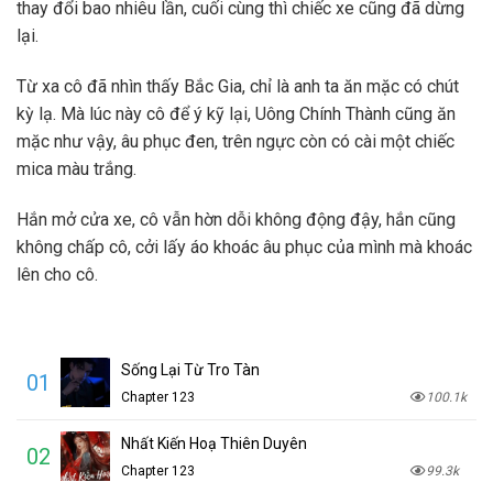
thay đổi bao nhiêu lần, cuối cùng thì chiếc xe cũng đã dừng
lại.
Từ xa cô đã nhìn thấy Bắc Gia, chỉ là anh ta ăn mặc có chút
kỳ lạ. Mà lúc này cô để ý kỹ lại, Uông Chính Thành cũng ăn
mặc như vậy, âu phục đen, trên ngực còn có cài một chiếc
mica màu trắng.
Hắn mở cửa xe, cô vẫn hờn dỗi không động đậy, hắn cũng
không chấp cô, cởi lấy áo khoác âu phục của mình mà khoác
lên cho cô.
Sống Lại Từ Tro Tàn
01
Chapter 123
100.1k
Nhất Kiến Hoạ Thiên Duyên
02
Chapter 123
99.3k