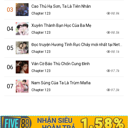
Cao Thủ Hạ Sơn, Ta Là Tiên Nhân
03
Chapter 123
98.9k
Xuyên Thành Bạn Học Của Ba Mẹ
04
Chapter 123
98.5k
Đọc truyện Hương Tình Rực Cháy mới nhất tại NetTruyen
05
Chapter 123
98.1k
Ván Cờ Báo Thù Chốn Cung Đình
06
Chapter 123
97.7k
Nam Sủng Của Ta Là Trùm Mafia
07
Chapter 123
97.3k