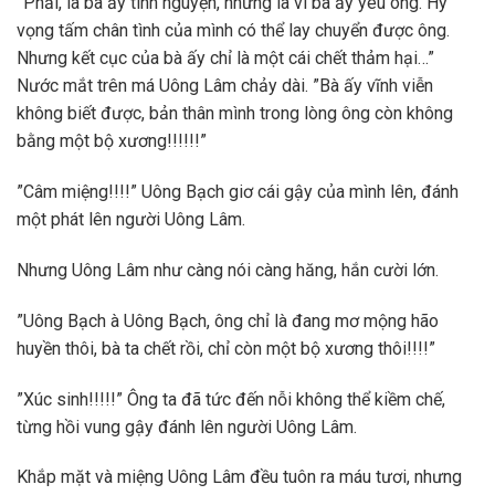
”Phải, là bà ấy tình nguyện, nhưng là vì bà ấy yêu ông. Hy
vọng tấm chân tình của mình có thể lay chuyển được ông.
Nhưng kết cục của bà ấy chỉ là một cái chết thảm hại…”
Nước mắt trên má Uông Lâm chảy dài. ”Bà ấy vĩnh viễn
không biết được, bản thân mình trong lòng ông còn không
bằng một bộ xương!!!!!!”
”Câm miệng!!!!” Uông Bạch giơ cái gậy của mình lên, đánh
một phát lên người Uông Lâm.
Nhưng Uông Lâm như càng nói càng hăng, hắn cười lớn.
”Uông Bạch à Uông Bạch, ông chỉ là đang mơ mộng hão
huyền thôi, bà ta chết rồi, chỉ còn một bộ xương thôi!!!!”
”Xúc sinh!!!!!” Ông ta đã tức đến nỗi không thể kiềm chế,
từng hồi vung gậy đánh lên người Uông Lâm.
Khắp mặt và miệng Uông Lâm đều tuôn ra máu tươi, nhưng