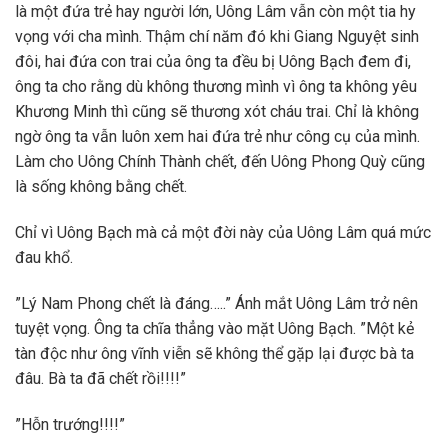
là một đứa trẻ hay người lớn, Uông Lâm vẫn còn một tia hy
vọng với cha mình. Thậm chí năm đó khi Giang Nguyệt sinh
đôi, hai đứa con trai của ông ta đều bị Uông Bạch đem đi,
ông ta cho rằng dù không thương mình vì ông ta không yêu
Khương Minh thì cũng sẽ thương xót cháu trai. Chỉ là không
ngờ ông ta vẫn luôn xem hai đứa trẻ như công cụ của mình.
Làm cho Uông Chính Thành chết, đến Uông Phong Quỳ cũng
là sống không bằng chết.
Chỉ vì Uông Bạch mà cả một đời này của Uông Lâm quá mức
đau khổ.
”Lý Nam Phong chết là đáng…..” Ánh mắt Uông Lâm trở nên
tuyệt vọng. Ông ta chĩa thẳng vào mặt Uông Bạch. ”Một kẻ
tàn độc như ông vĩnh viễn sẽ không thể gặp lại được bà ta
đâu. Bà ta đã chết rồi!!!!”
”Hỗn trướng!!!!”