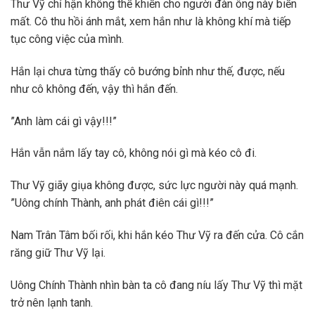
Thư Vỹ chỉ hận không thể khiến cho người đàn ông này biến
mất. Cô thu hồi ánh mắt, xem hắn như là không khí mà tiếp
tục công việc của mình.
Hắn lại chưa từng thấy cô bướng bỉnh như thế, được, nếu
như cô không đến, vậy thì hắn đến.
”Anh làm cái gì vậy!!!”
Hắn vẫn nắm lấy tay cô, không nói gì mà kéo cô đi.
Thư Vỹ giãy giụa không được, sức lực người này quá mạnh.
”Uông chính Thành, anh phát điên cái gì!!!”
Nam Trân Tâm bối rối, khi hắn kéo Thư Vỹ ra đến cửa. Cô cắn
răng giữ Thư Vỹ lại.
Uông Chính Thành nhìn bàn ta cô đang níu lấy Thư Vỹ thì mặt
trở nên lạnh tanh.