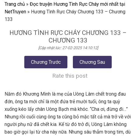
Trang chủ
»
Đọc truyện Hương Tình Rực Cháy mới nhất tại
NetTruyen
»
Hương Tình Rực Cháy Chương 133 – Chương
133
HƯƠNG TÌNH RỰC CHÁY CHƯƠNG 133 –
CHƯƠNG 133
[Cập nhật lúc: 27-02-2025 14:10:12]
Chương Trước
Chương Sau
Rate this post
Năm đó Khương Minh là mẹ của Uông Lâm chết trong đau
đớn, ông ta mới chỉ là một đứa trẻ mười tuổi, ông ta quỳ
xuống kéo lấy chân Uông Bạch mà khóc. “Cha ơi, đừng đi…”
Nhưng rồi cuối cùng ông ta cũng bỏ mặc tất cả mà trở về với
người phụ nữ đã chết kia. Kể từ đó trở đi, Uông Lâm không
bao giờ gọi lại từ cha này nữa. Nhưng sâu thẳm trong tim, dù