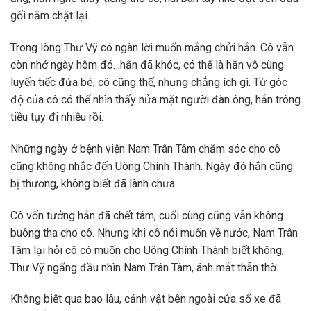
gối năm chặt lại.
Trong lòng Thư Vỹ có ngàn lời muốn mắng chửi hắn. Cô vẫn
còn nhớ ngày hôm đó…hắn đã khóc, có thể là hắn vô cùng
luyến tiếc đứa bé, cô cũng thế, nhưng chẳng ích gì. Từ góc
độ của cô có thể nhìn thấy nửa mặt người đàn ông, hắn trông
tiều tụy đi nhiều rồi.
Những ngày ở bệnh viện Nam Trân Tâm chăm sóc cho cô
cũng không nhắc đến Uông Chính Thành. Ngày đó hắn cũng
bị thương, không biết đã lành chưa.
Cô vốn tưởng hắn đã chết tâm, cuối cùng cũng vẫn không
buông tha cho cô. Nhưng khi cô nói muốn về nước, Nam Trân
Tâm lại hỏi cô có muốn cho Uông Chính Thành biết không,
Thư Vỹ ngẩng đầu nhìn Nam Trân Tâm, ánh mắt thẫn thờ.
Không biết qua bao lâu, cảnh vật bên ngoài cửa sổ xe đã