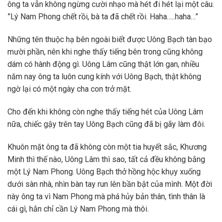
ông ta vẫn không ngừng cười nhạo mà hét đi hét lại một câu.
”Lý Nam Phong chết rồi, bà ta đã chết rồi. Haha…..haha…”
Những tên thuộc hạ bên ngoài biết được Uông Bạch tàn bạo
mười phần, nên khi nghe thấy tiếng bên trong cũng không
dám có hành động gì. Uông Lâm cũng thật lớn gan, nhiều
năm nay ông ta luôn cung kính với Uông Bạch, thật không
ngờ lại có một ngày cha con trở mặt.
Cho đến khi không còn nghe thấy tiếng hét của Uông Lâm
nữa, chiếc gậy trên tay Uông Bạch cũng đã bị gãy làm đôi.
Khuôn mặt ông ta đã không còn một tia huyết sắc, Khương
Minh thì thế nào, Uông Lâm thì sao, tất cả đều không bằng
một Lý Nam Phong. Uông Bạch thở hồng hộc khụy xuống
dưới sàn nhà, nhìn bàn tay run lên bần bật của mình. Một đời
này ông ta vì Nam Phong mà phá hủy bản thân, tình thân là
cái gì, hắn chỉ cần Lý Nam Phong mà thôi.