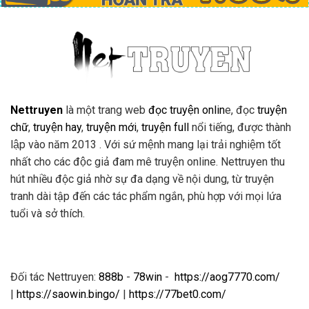
Nettruyen
là một trang web
đọc truyện onlin
e, đọc
truyện
chữ
,
truyện hay
,
truyện mới
,
truyện full
nổi tiếng, được thành
lập vào năm 2013 . Với sứ mệnh mang lại trải nghiệm tốt
nhất cho các độc giả đam mê truyện online. Nettruyen thu
hút nhiều độc giả nhờ sự đa dạng về nội dung, từ truyện
tranh dài tập đến các tác phẩm ngắn, phù hợp với mọi lứa
tuổi và sở thích.
Đối tác Nettruyen:
888b
-
78win
-
https://aog7770.com/
|
https://saowin.bingo/
|
https://77bet0.com/