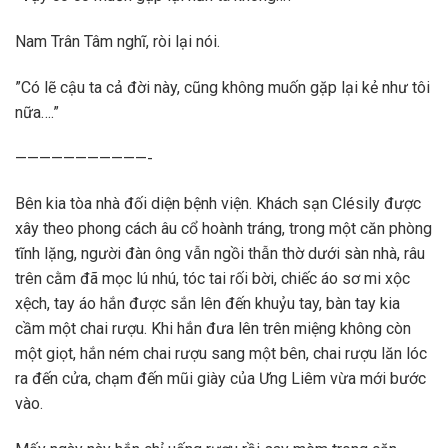
Nam Trân Tâm nghĩ, ròi lại nói.
”Có lẽ cậu ta cả đời này, cũng không muốn gặp lại kẻ như tôi
nữa….”
———————————-
Bên kia tòa nhà đối diện bệnh viện. Khách sạn Clésily được
xây theo phong cách âu cổ hoành tráng, trong một căn phòng
tĩnh lặng, người đàn ông vẫn ngồi thẫn thờ dưới sàn nhà, râu
trên cằm đã mọc lú nhú, tóc tai rối bời, chiếc áo sơ mi xộc
xệch, tay áo hắn được sắn lên đến khuỷu tay, bàn tay kia
cầm một chai rượu. Khi hắn đưa lên trên miệng không còn
một giọt, hắn ném chai rượu sang một bên, chai rượu lăn lóc
ra đến cửa, chạm đến mũi giày của Ưng Liêm vừa mới bước
vào.