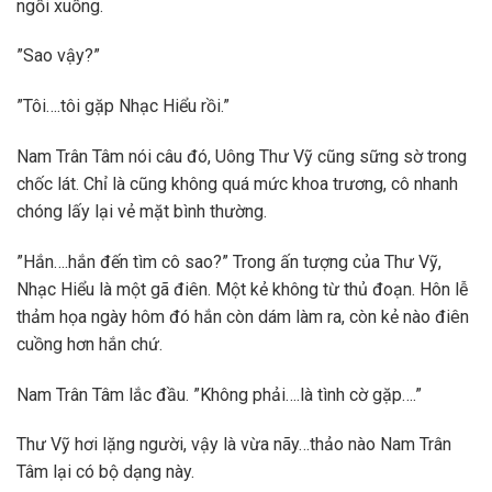
ngồi xuống.
”Sao vậy?”
”Tôi….tôi gặp Nhạc Hiểu rồi.”
Nam Trân Tâm nói câu đó, Uông Thư Vỹ cũng sững sờ trong
chốc lát. Chỉ là cũng không quá mức khoa trương, cô nhanh
chóng lấy lại vẻ mặt bình thường.
”Hắn….hắn đến tìm cô sao?” Trong ấn tượng của Thư Vỹ,
Nhạc Hiểu là một gã điên. Một kẻ không từ thủ đoạn. Hôn lễ
thảm họa ngày hôm đó hắn còn dám làm ra, còn kẻ nào điên
cuồng hơn hắn chứ.
Nam Trân Tâm lắc đầu. ”Không phải….là tình cờ gặp….”
Thư Vỹ hơi lặng người, vậy là vừa nãy…thảo nào Nam Trân
Tâm lại có bộ dạng này.