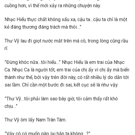
cuồng hơn, vì thế mới xảy ra những chuyện này.
Nhạc Hiểu thực chất không xấu xa, cậu ta…cậu ta chỉ là một
kẻ đáng thương đáng trách mà thôi…”
Thư Vỹ lau đi giọt nước mắt trên má cô, trong lòng cũng rầu
rĩ.
”Đừng khóc nữa…tôi hiểu…” Nhạc Hiểu là em trai của Nhạc
Ca. Nhạc Ca là người tốt, em trai của chị ấy vì chị ấy mà biến
thành như thế, bởi vậy trên đời này, có rất nhiều lý do dẫn tới
sai lầm. Chỉ cần một bước đi sai, kết cục sẽ là như vậy.
”Thư Vỹ…tôi phải làm sao bây giờ, tôi cảm thấy rất khó
chịu…”
Thư Vỹ ôm lấy Nam Trân Tâm.
”Vậy cô có muốn gặp lại hắn ta không…?”