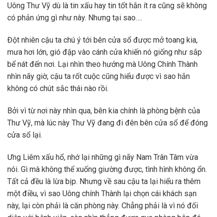
Uông Thư Vỹ dù là tin xấu hay tin tốt hắn ít ra cũng sẽ không
có phản ứng gì như này. Nhưng tại sao….
Đột nhiên cậu ta chú ý tới bên cửa sổ được mở toang kia,
mưa hơi lớn, gió đập vào cánh cửa khiến nó giống như sắp
bể nát đến nơi. Lại nhìn theo hướng mà Uông Chính Thành
nhìn nãy giờ, cậu ta rốt cuộc cũng hiểu được vì sao hắn
không có chút sắc thái nào rồi.
Bởi vì từ nơi này nhìn qua, bên kia chính là phòng bệnh của
Thư Vỹ, mà lúc này Thư Vỹ đang đi đên bên cửa sổ để đóng
cửa sổ lại.
Ưng Liêm xấu hổ, nhớ lại những gì nãy Nam Trân Tâm vừa
nói. Gì mà không thể xuống giường được, tình hình không ổn.
Tất cả đều là lừa bịp. Nhưng về sau cậu ta lại hiểu ra thêm
một điều, vì sao Uông chính Thành lại chọn cái khách sạn
này, lại còn phải là căn phòng này. Chẳng phải là vì nó đối