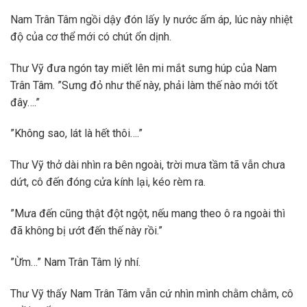
Nam Trân Tâm ngồi dậy đón lấy ly nước ấm áp, lúc này nhiệt
độ của cơ thể mới có chút ổn dịnh.
Thư Vỹ đưa ngón tay miết lên mi mắt sưng húp của Nam
Trân Tâm. ”Sưng đỏ như thế này, phải làm thế nào mới tốt
đây….”
”Không sao, lát là hết thôi….”
Thư Vỹ thở dài nhìn ra bên ngoài, trời mưa tầm tã vẫn chưa
dứt, cô đến đóng cửa kính lại, kéo rèm ra.
”Mưa đến cũng thật đột ngột, nếu mang theo ô ra ngoài thì
đã không bị ướt đến thế này rồi.”
”Ừm…” Nam Trân Tâm lý nhí.
Thư Vỹ thấy Nam Trân Tâm vẫn cứ nhìn mình chằm chằm, cô