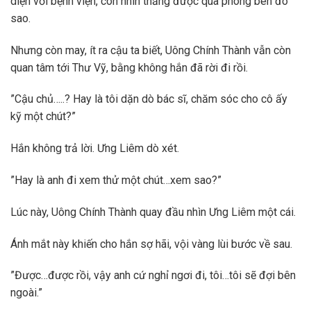
diện với bệnh viện, còn nhìn thẳng được qua phòng bên đó
sao.
Nhưng còn may, ít ra cậu ta biết, Uông Chính Thành vẫn còn
quan tâm tới Thư Vỹ, bằng không hắn đã rời đi rồi.
”Cậu chủ…..? Hay là tôi dặn dò bác sĩ, chăm sóc cho cô ấy
kỹ một chút?”
Hắn không trả lời. Ưng Liêm dò xét.
”Hay là anh đi xem thử một chút…xem sao?”
Lúc này, Uông Chính Thành quay đầu nhìn Ưng Liêm một cái.
Ánh mắt này khiến cho hắn sợ hãi, vội vàng lùi bước về sau.
”Được…được rồi, vậy anh cứ nghỉ ngơi đi, tôi…tôi sẽ đợi bên
ngoài.”