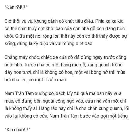
”Đến rồi!!!”
Gió thổi vù vù, khung cảnh có chút tiêu điều. Phía xa xa kia
có thể nhìn thấy cột khói cao của căn nhà gỗ còn đang bốc
khói. Giữa một nơi rộng lớn thế này còn có thể thấy được sự
sống, đúng là kỳ diệu và vui mừng biết bao.
Chẳng mấy chốc, chiếc xe của cô đã dừng ngay trước cổng
ngôi nhà. Trước nhà có một hàng rào gỗ, xung quanh trồng
đầy hoa tươi, chỉ là không có hoa, một vài bông nở trái mùa
hơi nhú lên, có một ít sắc màu.
Nam Trân Tâm xuống xe, xách lấy túi quà mà ban nãy vừa
mua, cô đứng bên ngoài cổng ngó vào, cửa nhà vẫn mở, chỉ
là không thấy ai. Hàng rào này chỉ là che chắn xung quanh, lối
vào lại không có cửa, Nam Trân Tâm bước vào gọi một tiếng.
”Xin chào!!!”