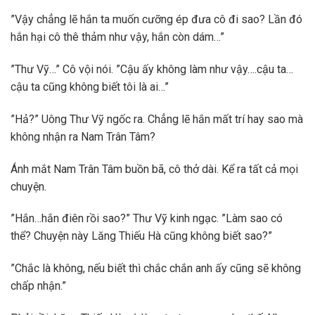
”Vậy chẳng lẽ hắn ta muốn cưỡng ép đưa cô đi sao? Lần đó
hắn hại cô thê thảm như vậy, hắn còn dám…”
”Thư Vỹ…” Cô vội nói. ”Cậu ấy không làm như vậy….cậu ta…
cậu ta cũng không biết tôi là ai…”
”Hả?” Uông Thư Vỹ ngốc ra. Chẳng lẽ hắn mất trí hay sao mà
không nhận ra Nam Trân Tâm?
Ánh mắt Nam Trân Tâm buồn bã, cô thở dài. Kể ra tất cả mọi
chuyện.
”Hắn…hắn điên rồi sao?” Thư Vỹ kinh ngạc. ”Làm sao có
thể? Chuyện này Lăng Thiếu Hà cũng không biết sao?”
”Chắc là không, nếu biết thì chắc chắn anh ấy cũng sẽ không
chấp nhận.”