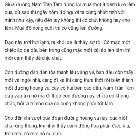
Giữa đường Nam Trân Tâm dừng lại mua một ít bánh kẹo làm
quà, dù sao thì ngày hôm đó người ta cũng nhiệt tình với
mình như vậy, nếu đến tay không thì có chút không hay cho
lắm. Mua đồ xong xuôi thì cô cũng lên đường.
Dạo này trời hơi lạnh, ra khỏi xe là thấy sợ rồi. Cô mặc một
chiếc áo dạ dài, bên trong cũng mặc một cái áo len tăm thì
mới cảm thấy dễ chịu chút.
Con đường dẫn đến tòa thành lâu vắng vẻ, ban đầu còn thấy
một vài ngôi nhà, càng đi xa thì càng thưa thớt rồi biến thành
một đường hoang vu, cây cỏ hai bên cao dần. Nam Trân Tâm
dựa vào trí nhớ mà đi theo con đường này, chỉ là cô không
chắc, bởi vì trí nhớ của cô cũng không phải tốt lắm.
Cho đến khi vượt qua đoạn đường hoang vu này, qua một
khu rừng thông, khi nhìn thấy cánh đồng hoa phấn điệp kia,
trên môi cô mới nở nụ cười.