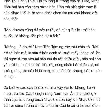
Phải rồi. Lăng Thiếu Hà có lòng tự trọng cao như thế, Nhạc
Hiểu hại hắn còn cắm sừng hắn. Hắn mà biết giác mạc là
của Nhạc Hiểu hiến tặng chắc chắn thà mù chứ không đời
nào nhận.
”Mọi chuyện cũng đã xảy ra rồi, đó cũng là điều mà hắn
muốn, cô không cần phải tự trách.”
”Không….là do tôi.” Nam Trân Tâm ngước mắt nhìn cô. ”Khi
đó tôi hôn mê, là hắn ở bên cạnh tôi xuốt mấy tháng, có lần
tôi nghe được bên tai hắn thủ thỉ rất nhiều điều, hắn nói hắn
yêu tôi, hắn nói hắn hối hận rồi, cũng nhận bản thân sai, tôi
tưởng rằng tất cả chỉ là trong mơ mà thôi. Nhưng hóa ra đều
là thật….
Cô biết vì sao cậu ta đối xử như vậy với tôi không. Là vì
muốn trả thù. Cậu ta nghĩ rằng Nam Trấn Ảnh hại chết gia
đình cậu ta, cưỡng bách Nhạc Ca, sau này khi Nhạc Ca mất
tích, ai cũng tưởng chị ấy chết rồi. Cậu ta càng trở nên điên