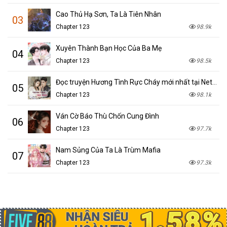
Cao Thủ Hạ Sơn, Ta Là Tiên Nhân
03
Chapter 123
98.9k
Xuyên Thành Bạn Học Của Ba Mẹ
04
Chapter 123
98.5k
Đọc truyện Hương Tình Rực Cháy mới nhất tại NetTruyen
05
Chapter 123
98.1k
Ván Cờ Báo Thù Chốn Cung Đình
06
Chapter 123
97.7k
Nam Sủng Của Ta Là Trùm Mafia
07
Chapter 123
97.3k