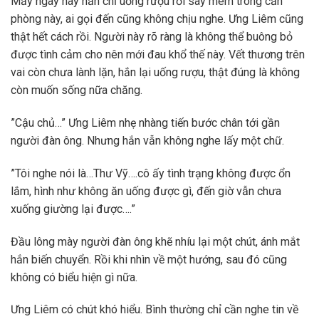
Mấy ngày này hắn chỉ uống rượu rồi say mèm trong căn
phòng này, ai gọi đến cũng không chịu nghe. Ưng Liêm cũng
thật hết cách rồi. Người này rõ ràng là không thể buông bỏ
được tình cảm cho nên mới đau khổ thế này. Vết thương trên
vai còn chưa lành lặn, hắn lại uống rượu, thật đúng là không
còn muốn sống nữa chăng.
”Cậu chủ…” Ưng Liêm nhẹ nhàng tiến bước chân tới gần
người đàn ông. Nhưng hắn vẫn không nghe lấy một chữ.
”Tôi nghe nói là…Thư Vỹ….cô ấy tình trạng không được ổn
lắm, hình như không ăn uống được gì, đến giờ vẫn chưa
xuống giường lại được….”
Đầu lông mày người đàn ông khẽ nhíu lại một chút, ánh mắt
hắn biến chuyển. Rồi khi nhìn về một hướng, sau đó cũng
không có biểu hiện gì nữa.
Ưng Liêm có chút khó hiểu. Bình thường chỉ cần nghe tin về