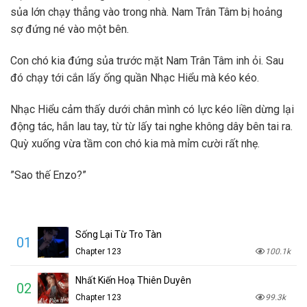
sủa lớn chạy thẳng vào trong nhà. Nam Trân Tâm bị hoảng
sợ đứng né vào một bên.
Con chó kia đứng sủa trước mặt Nam Trân Tâm inh ỏi. Sau
đó chạy tới cắn lấy ống quần Nhạc Hiểu mà kéo kéo.
Nhạc Hiểu cảm thấy dưới chân mình có lực kéo liền dừng lại
động tác, hắn lau tay, từ từ lấy tai nghe không dây bên tai ra.
Quỳ xuống vừa tầm con chó kia mà mỉm cười rất nhẹ.
”Sao thế Enzo?”
Sống Lại Từ Tro Tàn
01
Chapter 123
100.1k
Nhất Kiến Hoạ Thiên Duyên
02
Chapter 123
99.3k