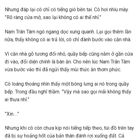
Nhưng đáp lại cô chỉ có tiếng gió bên tai. Cô hơi nhíu mày.
”Rõ ràng cửa mở, sao lại không có ai thế nhỉ.”
Nam Trân Tâm ngó ngang dọc xung quanh. Lại gọi thêm lần
nữa, thấy không có ai trả lời, cô chỉ đành bước vào căn nhà.
Vì căn nhà gỗ tương đối nhỏ, quầy bếp cũng nằm ở gần cửa
đi vào, đối diện chính là bàn ăn. Cho nên lúc Nam Trân Tâm
vừa bước vào thì đã ngửi thấy mùi thức ăn thơm phức.
Cô loáng thoáng nhìn thấy một bóng lưng ai nó trong quầy
bếp. Trong đầu nghĩ thầm. ”Vậy mà sao gọi mãi không thấy
ai thưa nhỉ.”
”Xin….”
Nhưng khi cô còn chưa kịp nói tiếng tiếp theo, túi đồ trên tay
đã bị sự hoảng hốt của bản thân đánh rơi xuống đất. Cả