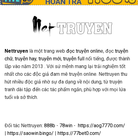
Nettruyen
là một trang web
đọc truyện onlin
e, đọc
truyện
chữ
,
truyện hay
,
truyện mới
,
truyện full
nổi tiếng, được thành
lập vào năm 2013 . Với sứ mệnh mang lại trải nghiệm tốt
nhất cho các độc giả đam mê truyện online. Nettruyen thu
hút nhiều độc giả nhờ sự đa dạng về nội dung, từ truyện
tranh dài tập đến các tác phẩm ngắn, phù hợp với mọi lứa
tuổi và sở thích.
Đối tác Nettruyen:
888b
-
78win
-
https://aog7770.com/
|
https://saowin.bingo/
|
https://77bet0.com/