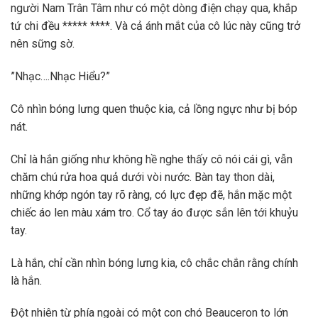
người Nam Trân Tâm như có một dòng điện chạy qua, khắp
tứ chi đều ***** ****. Và cả ánh mắt của cô lúc này cũng trở
nên sững sờ.
”Nhạc….Nhạc Hiểu?”
Cô nhìn bóng lưng quen thuộc kia, cả lồng ngực như bị bóp
nát.
Chỉ là hắn giống như không hề nghe thấy cô nói cái gì, vẫn
chăm chú rửa hoa quả dưới vòi nước. Bàn tay thon dài,
những khớp ngón tay rõ ràng, có lực đẹp đẽ, hắn mặc một
chiếc áo len màu xám tro. Cổ tay áo được sắn lên tới khuỷu
tay.
Là hắn, chỉ cần nhìn bóng lưng kia, cô chắc chắn rằng chính
là hắn.
Đột nhiên từ phía ngoài có một con chó Beauceron to lớn