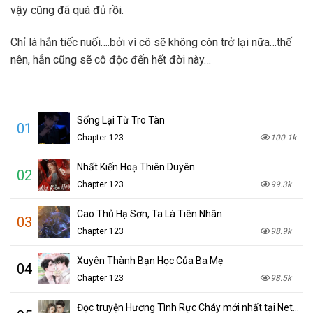
vậy cũng đã quá đủ rồi.
Chỉ là hắn tiếc nuối….bởi vì cô sẽ không còn trở lại nữa…thế
nên, hắn cũng sẽ cô độc đến hết đời này…
Sống Lại Từ Tro Tàn
01
Chapter 123
100.1k
Nhất Kiến Hoạ Thiên Duyên
02
Chapter 123
99.3k
Cao Thủ Hạ Sơn, Ta Là Tiên Nhân
03
Chapter 123
98.9k
Xuyên Thành Bạn Học Của Ba Mẹ
04
Chapter 123
98.5k
Đọc truyện Hương Tình Rực Cháy mới nhất tại NetTruyen