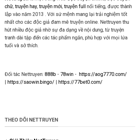
chữ
,
truyện hay
,
truyện mới
,
truyện full
nổi tiếng, được thành
lập vào năm 2013 . Với sứ mệnh mang lại trải nghiệm tốt
nhất cho các độc giả đam mê truyện online. Nettruyen thu
hút nhiều độc giả nhờ sự đa dạng về nội dung, từ truyện
tranh dài tập đến các tác phẩm ngắn, phù hợp với mọi lứa
tuổi và sở thích.
Đối tác Nettruyen:
888b
-
78win
-
https://aog7770.com/
|
https://saowin.bingo/
|
https://77bet0.com/
THEO DÕI NETTRUYEN