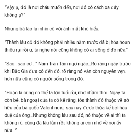
”Vậy ạ, đó là nơi cháu muốn đến, nơi đó có cách xa đây
không ạ?”
Nhưng bà lão lại nhìn cô với ánh mắt khó hiểu.
”Thành lâu cổ đó không phải nhiều năm trước đã bị hỏa hoạn
thiêu rụi rồi ư, ta nghe nói cũng không có ai sống ở đó nữa.”
”Sao…sao cơ….” Nam Trân Tâm ngơ ngác…Rõ ràng ngày trước
khi Bắc Gia đưa cô đến đó, rõ ràng nó vẫn còn nguyên vẹn,
hơn nữa cũng có người sống trong đó.
”Hoặc là cũng có thể ta lớn tuổi rồi, nhớ nhầm thôi. Ngày ta
còn bé, bà ngoại của ta có kể rằng, tòa thành đó thuộc về sở
hữu của bá quốc Valentinois, sau này được thừa kế bởi hậu
duệ của ông…Nhưng không lâu sau đó, nó thuộc về ai thì ta
không rõ, cũng đã lâu lắm rồi, không ai còn nhớ về nơi ấy
nữa…”