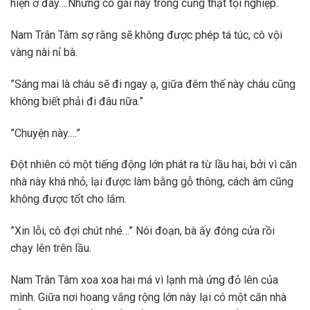
hiện ở đây….Nhưng cô gái này trông cũng thật tội nghiệp.
Nam Trân Tâm sợ rằng sẽ không được phép tá túc, cô vội
vàng nài nỉ bà.
”Sáng mai là cháu sẽ đi ngay ạ, giữa đêm thế này cháu cũng
không biết phải đi đâu nữa.”
”Chuyện này….”
Đột nhiên có một tiếng động lớn phát ra từ lầu hai, bởi vì căn
nhà này khá nhỏ, lại được làm bằng gỗ thông, cách âm cũng
không được tốt cho lắm.
”Xin lỗi, cô đợi chút nhé…” Nói đoạn, bà ấy đóng cửa rồi
chạy lên trên lầu.
Nam Trân Tâm xoa xoa hai má vì lạnh mà ửng đỏ lên của
mình. Giữa nơi hoang vắng rộng lớn này lại có một căn nhà