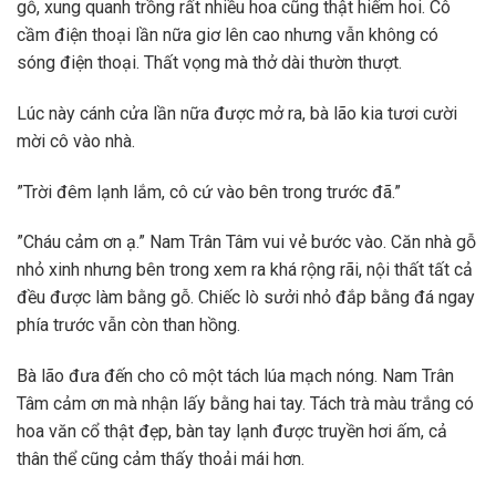
gỗ, xung quanh trồng rất nhiều hoa cũng thật hiếm hoi. Cô
cầm điện thoại lần nữa giơ lên cao nhưng vẫn không có
sóng điện thoại. Thất vọng mà thở dài thườn thượt.
Lúc này cánh cửa lần nữa được mở ra, bà lão kia tươi cười
mời cô vào nhà.
”Trời đêm lạnh lắm, cô cứ vào bên trong trước đã.”
”Cháu cảm ơn ạ.” Nam Trân Tâm vui vẻ bước vào. Căn nhà gỗ
nhỏ xinh nhưng bên trong xem ra khá rộng rãi, nội thất tất cả
đều được làm bằng gỗ. Chiếc lò sưởi nhỏ đắp bằng đá ngay
phía trước vẫn còn than hồng.
Bà lão đưa đến cho cô một tách lúa mạch nóng. Nam Trân
Tâm cảm ơn mà nhận lấy bằng hai tay. Tách trà màu trắng có
hoa văn cổ thật đẹp, bàn tay lạnh được truyền hơi ấm, cả
thân thể cũng cảm thấy thoải mái hơn.