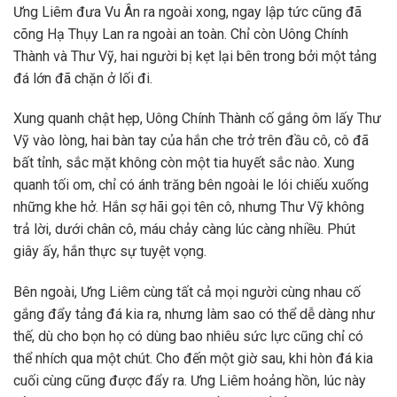
Ưng Liêm đưa Vu Ân ra ngoài xong, ngay lập tức cũng đã
cõng Hạ Thụy Lan ra ngoài an toàn. Chỉ còn Uông Chính
Thành và Thư Vỹ, hai người bị kẹt lại bên trong bởi một tảng
đá lớn đã chặn ở lối đi.
Xung quanh chật hẹp, Uông Chính Thành cố gắng ôm lấy Thư
Vỹ vào lòng, hai bàn tay của hắn che trở trên đầu cô, cô đã
bất tỉnh, sắc mặt không còn một tia huyết sắc nào. Xung
quanh tối om, chỉ có ánh trăng bên ngoài le lói chiếu xuống
những khe hở. Hắn sợ hãi gọi tên cô, nhưng Thư Vỹ không
trả lời, dưới chân cô, máu chảy càng lúc càng nhiều. Phút
giây ấy, hắn thực sự tuyệt vọng.
Bên ngoài, Ưng Liêm cùng tất cả mọi người cùng nhau cố
gắng đẩy tảng đá kia ra, nhưng làm sao có thể dễ dàng như
thế, dù cho bọn họ có dùng bao nhiêu sức lực cũng chỉ có
thể nhích qua một chút. Cho đến một giờ sau, khi hòn đá kia
cuối cùng cũng được đẩy ra. Ưng Liêm hoảng hồn, lúc này