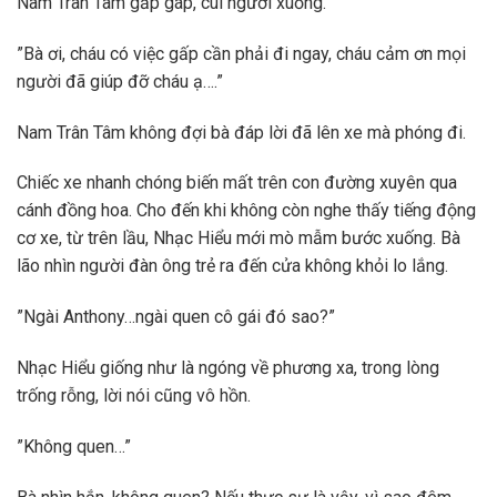
Nam Trân Tâm gấp gáp, cúi người xuống.
”Bà ơi, cháu có việc gấp cần phải đi ngay, cháu cảm ơn mọi
người đã giúp đỡ cháu ạ….”
Nam Trân Tâm không đợi bà đáp lời đã lên xe mà phóng đi.
Chiếc xe nhanh chóng biến mất trên con đường xuyên qua
cánh đồng hoa. Cho đến khi không còn nghe thấy tiếng động
cơ xe, từ trên lầu, Nhạc Hiểu mới mò mẫm bước xuống. Bà
lão nhìn người đàn ông trẻ ra đến cửa không khỏi lo lắng.
”Ngài Anthony…ngài quen cô gái đó sao?”
Nhạc Hiểu giống như là ngóng về phương xa, trong lòng
trống rỗng, lời nói cũng vô hồn.
”Không quen…”