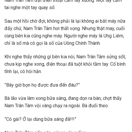
Nam Trân Tâm đặt điện thoại cầm tay xuống. Một tay cầm
tai nghe một tay quay số.
Sau một hồi chờ đợi, không phải là lại không ai bắt máy nữa
đấy chứ, Nam Trân Tâm hơi thất vọng. Nhưng thật may, cuối
cùng bên kia cũng nghe máy. Người nghe máy là Ưng Liêm,
chỉ là số mà cô gọi là số của Uông Chính Thành.
Khi nghe thấy những gì bên kia nói, Nam Trân Tâm sửng sốt,
chưa kịp nghe xong, điện thoại đã tuột khỏi tầm tay. Cố bình
tĩnh lại, cô hỏi hắn.
”Bây giờ bọn họ được đưa đến đâu?”
Bà lão vừa làm xong bữa sáng, đang dọn ra bàn, chợt thấy
Nam Trân Tâm vội vàng chạy ra ngoài. Bà đuổi theo.
”Cô gái? Ở lại dùng bữa sáng đã!!!”