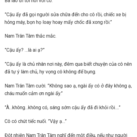
Bà lão đi tới nói với cô.
”Cậu ấy đã gọi người sửa chữa đến cho cô rồi, chiếc xe bị
hỏng máy, bọn họ loay hoay mấy chốc đã xong rồi.”
Nam Trân Tâm thắc mắc.
”Cậu ấy? …là ai ạ?”
”Cậu ấy là chủ nhân nơi này, đêm qua biết chuyện của cô nên
đã tự ý làm chủ, hy vọng cô không để bụng.
Nam Trân Tâm cười. ”Không sao ạ, ngài ấy có ở đây không ạ,
cháu muốn cảm ơn ngài ấy.”
”À…không…không có, sáng sớm cậu ấy đã đi khỏi rồi….”
Cô có chút tiếc nuối. ”Vậy ạ…”
Đột nhiên Nam Trân Tâm nghĩ đến một điều, nếu như người