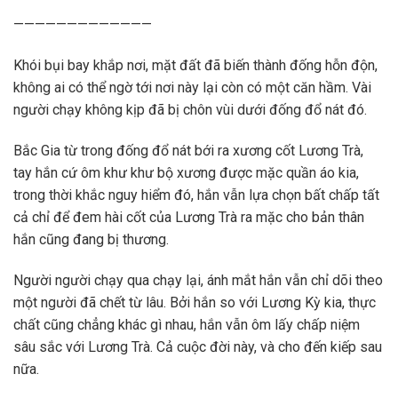
—————————————
Khói bụi bay khắp nơi, mặt đất đã biến thành đống hỗn độn,
không ai có thể ngờ tới nơi này lại còn có một căn hầm. Vài
người chạy không kịp đã bị chôn vùi dưới đống đổ nát đó.
Bắc Gia từ trong đống đổ nát bới ra xương cốt Lương Trà,
tay hắn cứ ôm khư khư bộ xương được mặc quần áo kia,
trong thời khắc nguy hiểm đó, hắn vẫn lựa chọn bất chấp tất
cả chỉ để đem hài cốt của Lương Trà ra mặc cho bản thân
hắn cũng đang bị thương.
Người người chạy qua chạy lại, ánh mắt hắn vẫn chỉ dõi theo
một người đã chết từ lâu. Bởi hắn so với Lương Kỳ kia, thực
chất cũng chẳng khác gì nhau, hắn vẫn ôm lấy chấp niệm
sâu sắc với Lương Trà. Cả cuộc đời này, và cho đến kiếp sau
nữa.