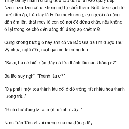
Thấy bà ấy nhanh chóng đeo tạp dề rồi đi vào quầy bếp,
Nam Trân Tâm cũng không nỡ từ chối thêm. Ngồi bên cạnh lò
sưởi ấm áp, trên tay là ly lúa mạch nóng, cả người cô cũng
dần ấm lên, thật may là còn có nơi để dừng chân, nếu không
ở lại trong xe chờ đến sáng thì đáng sợ chết mất.
Cũng không biết giờ này anh cả và Bắc Gia đã tìm được Thư
Vỹ chưa, nghĩ đến, ruột gan cô lại nóng lên.
”Bà ơi, bà có biết gần đây có tòa thành lâu nào không ạ?”
Bà lão suy nghĩ. ”Thành lâu ư?”
”Dạ phải, một tòa thành lâu cổ, ở đó trồng rất nhiều hoa thanh
lương trà…”
”Hình như đúng là có một nơi như vậy…”
Nam Trân Tâm vì vui mừng quá mà đứng dậy.