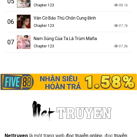
05
Chapter 123
98.1k
Ván Cờ Báo Thù Chốn Cung Đình
06
Chapter 123
97.7k
Nam Sủng Của Ta Là Trùm Mafia
07
Chapter 123
97.3k
Nettruyen
là một trang web
đọc truyện onlin
e, đọc
truyện