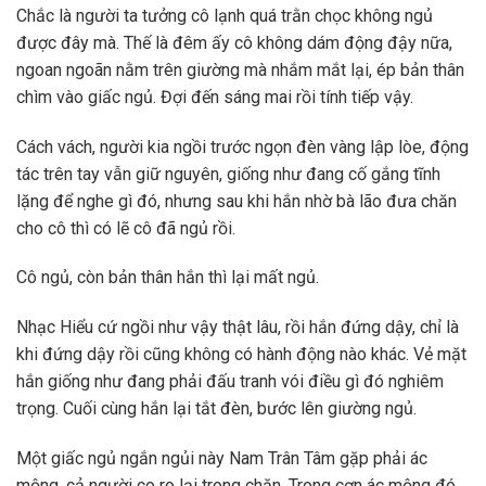
Chắc là người ta tưởng cô lạnh quá trằn chọc không ngủ
được đây mà. Thế là đêm ấy cô không dám động đậy nữa,
ngoan ngoãn nằm trên giường mà nhắm mắt lại, ép bản thân
chìm vào giấc ngủ. Đợi đến sáng mai rồi tính tiếp vậy.
Cách vách, người kia ngồi trước ngọn đèn vàng lập lòe, động
tác trên tay vẫn giữ nguyên, giống như đang cố gắng tĩnh
lặng để nghe gì đó, nhưng sau khi hắn nhờ bà lão đưa chăn
cho cô thì có lẽ cô đã ngủ rồi.
Cô ngủ, còn bản thân hắn thì lại mất ngủ.
Nhạc Hiểu cứ ngồi như vậy thật lâu, rồi hắn đứng dậy, chỉ là
khi đứng dậy rồi cũng không có hành động nào khác. Vẻ mặt
hắn giống như đang phải đấu tranh vói điều gì đó nghiêm
trọng. Cuối cùng hắn lại tắt đèn, bước lên giường ngủ.
Một giấc ngủ ngắn ngủi này Nam Trân Tâm gặp phải ác
mộng, cả người co ro lại trong chăn. Trong cơn ác mộng đó,