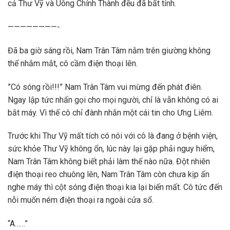
cả Thư Vỹ và Uông Chính Thành đều đã bất tỉnh.
————————-
Đã ba giờ sáng rồi, Nam Trân Tâm nằm trên giường không
thể nhắm mắt, cô cầm điện thoại lên.
”Có sóng rồi!!!” Nam Trân Tâm vui mừng đến phát điên.
Ngay lập tức nhấn gọi cho mọi người, chỉ là vẫn không có ai
bắt máy. Vì thế cô chỉ đành nhắn một cái tin cho Ưng Liêm.
Trước khi Thư Vỹ mất tích có nói với cô là đang ở bệnh viện,
sức khỏe Thư Vỹ không ổn, lúc này lại gặp phải nguy hiểm,
Nam Trân Tâm không biết phải làm thế nào nữa. Đột nhiên
điện thoại reo chuông lên, Nam Trân Tâm còn chưa kịp ấn
nghe máy thì cột sóng điện thoại kia lại biến mất. Cô tức đến
nỗi muốn ném điện thoại ra ngoài cửa sổ.
“A……”