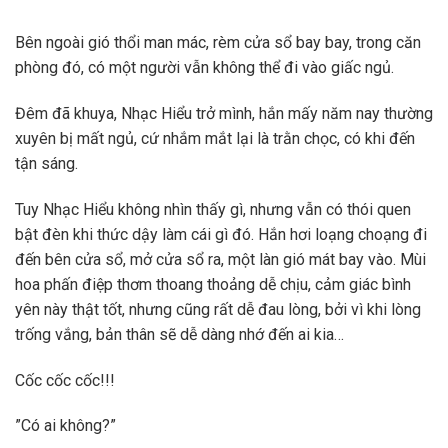
Bên ngoài gió thổi man mác, rèm cửa sổ bay bay, trong căn
phòng đó, có một người vẫn không thể đi vào giấc ngủ.
Đêm đã khuya, Nhạc Hiểu trở mình, hắn mấy năm nay thường
xuyên bị mất ngủ, cứ nhắm mắt lại là trằn chọc, có khi đến
tận sáng.
Tuy Nhạc Hiểu không nhìn thấy gì, nhưng vẫn có thói quen
bật đèn khi thức dậy làm cái gì đó. Hắn hơi loạng choạng đi
đến bên cửa sổ, mở cửa sổ ra, một làn gió mát bay vào. Mùi
hoa phấn điệp thơm thoang thoảng dễ chịu, cảm giác bình
yên này thật tốt, nhưng cũng rất dễ đau lòng, bởi vì khi lòng
trống vắng, bản thân sẽ dễ dàng nhớ đến ai kia…
Cốc cốc cốc!!!
”Có ai không?”