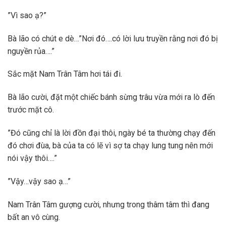
”Vì sao ạ?”
Bà lão có chút e dè…”Nơi đó….có lời lưu truyền rằng nơi đó bị
nguyền rủa….”
Sắc mặt Nam Trân Tâm hơi tái đi.
Bà lão cười, đặt một chiếc bánh sừng trâu vừa mới ra lò đến
trước mặt cô.
”Đó cũng chỉ là lời đồn đại thôi, ngày bé ta thường chạy đến
đó chơi đùa, bà của ta có lẽ vì sợ ta chạy lung tung nên mới
nói vậy thôi….”
”Vậy…vậy sao ạ…”
Nam Trân Tâm gượng cười, nhưng trong thâm tâm thì đang
bất an vô cùng.