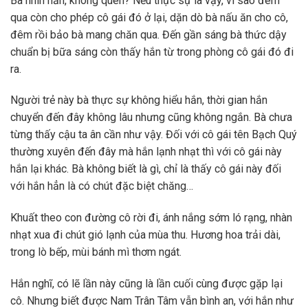
Bà nhìn hắn, không quen? Nếu thực sự là vậy, vì sao đêm
qua còn cho phép cô gái đó ở lại, dặn dò bà nấu ăn cho cô,
đêm rồi bảo bà mang chăn qua. Đến gần sáng bà thức dậy
chuẩn bị bữa sáng còn thấy hắn từ trong phòng cô gái đó đi
ra.
Người trẻ này bà thực sự không hiểu hắn, thời gian hắn
chuyển đến đây không lâu nhưng cũng không ngắn. Bà chưa
từng thấy cậu ta ân cần như vậy. Đối với cô gái tên Bạch Quý
thường xuyên đến đây mà hắn lạnh nhạt thì với cô gái này
hắn lại khác. Bà không biết là gì, chỉ là thấy cô gái này đối
với hắn hẳn là có chút đặc biệt chăng…
Khuất theo con đường cô rời đi, ánh nắng sớm ló rạng, nhàn
nhạt xua đi chút gió lạnh của mùa thu. Hương hoa trải dài,
trong lò bếp, mùi bánh mì thơm ngát.
Hắn nghĩ, có lẽ lần này cũng là lần cuối cùng được gặp lại
cô. Nhưng biết được Nam Trân Tâm vẫn bình an, với hắn như