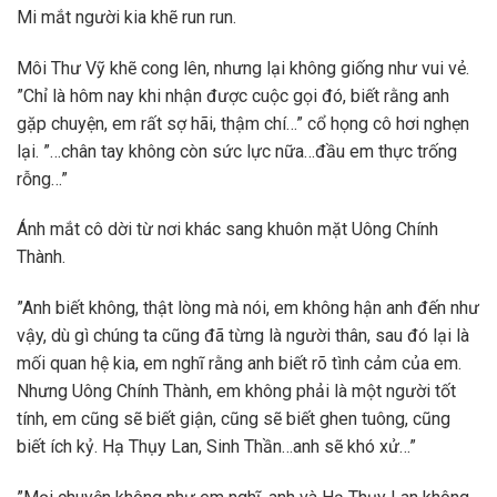
Mi mắt người kia khẽ run run.
Môi Thư Vỹ khẽ cong lên, nhưng lại không giống như vui vẻ.
”Chỉ là hôm nay khi nhận được cuộc gọi đó, biết rằng anh
gặp chuyện, em rất sợ hãi, thậm chí…” cổ họng cô hơi nghẹn
lại. ”…chân tay không còn sức lực nữa…đầu em thực trống
rỗng…”
Ánh mắt cô dời từ nơi khác sang khuôn mặt Uông Chính
Thành.
”Anh biết không, thật lòng mà nói, em không hận anh đến như
vậy, dù gì chúng ta cũng đã từng là người thân, sau đó lại là
mối quan hệ kia, em nghĩ rằng anh biết rõ tình cảm của em.
Nhưng Uông Chính Thành, em không phải là một người tốt
tính, em cũng sẽ biết giận, cũng sẽ biết ghen tuông, cũng
biết ích kỷ. Hạ Thụy Lan, Sinh Thần…anh sẽ khó xử…”