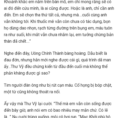
Khoảnh khắc em nằm trên bàn mổ, em chỉ mong rằng sẽ có
ai đó đến cứu mình, là ai cũng được. Hoặc là anh, chỉ cần anh
đến. Em sẽ chọn tha thứ tất cả, nhưng mà….cuối cùng anh
vẫn không tới. Khi thuốc mê vẫn còn chưa có tác dụng, bọn
họ dùng dao nhọn, rạch từng đường trên bụng em, máu tuôn
ra như suối, khi mắt vẫn chưa nhắm lại, em tưởng chừng bản
thân đã chết….”
Nghe đến đây, Uông Chính Thành bàng hoàng. Dẫu biết là
đau đớn, nhưng hắn mới nghe được cái gì, quá trình dã man
ấy…Thư Vỹ đều chứng kiến từ đầu đến cuối mà không thể
phản kháng được gì sao?
Tim người đàn ông như bị rút cạn máu. Cổ họng bị bóp chặt,
một từ cũng không thoát ra nổi.
Ấy vậy mà Thư Vỹ lại cười. ”Thế mà em vẫn còn sống được
đến bây giờ, anh nói em có bao nhiêu may mắn chứ. Có lẽ
là…” Nụ cười trùng xuống, môi cô hơi run. ”Mạc Khởi phù hộ