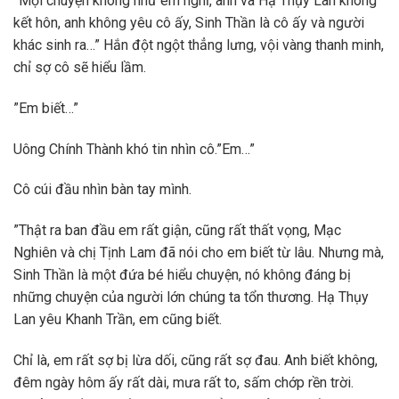
”Mọi chuyện không như em nghĩ, anh và Hạ Thụy Lan không
kết hôn, anh không yêu cô ấy, Sinh Thần là cô ấy và người
khác sinh ra…” Hắn đột ngột thẳng lưng, vội vàng thanh minh,
chỉ sợ cô sẽ hiểu lầm.
”Em biết…”
Uông Chính Thành khó tin nhìn cô.”Em…”
Cô cúi đầu nhìn bàn tay mình.
”Thật ra ban đầu em rất giận, cũng rất thất vọng, Mạc
Nghiên và chị Tịnh Lam đã nói cho em biết từ lâu. Nhưng mà,
Sinh Thần là một đứa bé hiểu chuyện, nó không đáng bị
những chuyện của người lớn chúng ta tổn thương. Hạ Thụy
Lan yêu Khanh Trần, em cũng biết.
Chỉ là, em rất sợ bị lừa dối, cũng rất sợ đau. Anh biết không,
đêm ngày hôm ấy rất dài, mưa rất to, sấm chớp rền trời.