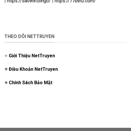
|
https://saowin.bingo/
|
https://77bet0.com/
THEO DÕI NETTRUYEN
⭐️
Giới Thiệu NetTruyen
⭐️
Điều Khoản NetTruyen
⭐️
Chính Sách Bảo Mật