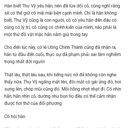
Hắn biết Thư Vỹ yêu hắn, nên đã lừa dối cô, cũng nghĩ rằng
sẽ có thể giữ cô mãi mãi bên cạnh mình. Chỉ là hắn không
biết, Thư Vỹ cũng là con người, cô có yêu hắn đến đâu cô
cũng có lý trí, cô cũng có chính kiến của mình, nào phải là
một thứ đồ vật mặc hắn nắm giữ trong tay.
Cho đến lúc này, có lẽ Uông Chính Thành cũng đã nhận ra,
hắn từ đầu đến cuối, thực sự đã phạm phải sai lầm nghiêm
trọng nhất đời người.
Thật lâu, thật lâu sau, khi tiếng nức nở đã không còn nghe
thấy nữa. Thư Vỹ ngẩng mặt lên, đôi mắt cô gái ửng đỏ, hơi
sưng lên, chóp mũi cũng đỏ. Môi hồng nhợt nhạt đi. Cô nhìn
hắn, hắn nhìn cô, dường như bọn họ đều có thể cảm nhận
được hơi thở của đối phương.
Cô hỏi hắn.