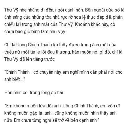
Thư Vỹ nhẹ nhàng đi đến, ngồi cạnh hắn. Bên ngoài cửa sổ là
ánh sáng của những tòa nhà rực rỡ hoa lệ thực đẹp đẽ, phản
chiếu lại trong ánh mắt của Thư Vỹ. Khoảnh khắc này, cô
chưa bao giờ bình tâm như vậy.
Chỉ là Uông Chính Thành lại thấy được trong ánh mắt của
thiếu nữ một tia le lói đau thương, hắn muốn nói gì đó, chỉ là
Thư Vỹ đã lên tiếng trước.
“Chính Thành….có chuyện này em nghĩ mình cần phải nói cho
anh biết….”
Hắn nhìn cô, trong lòng sợ hãi.
”Em không muốn lừa dối anh, Uông Chính Thành, em vốn dĩ
không muốn gặp lại anh…cũng không muốn nhìn thấy anh
nữa. Em chưa từng nghĩ sẽ trở về bên cạnh anh.”