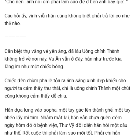
”Cho nên…anh nói em phải làm sao để ở bên anh bây giờ…”
Câu hỏi ấy, vĩnh viễn hắn cũng không biết phải trả lời cô như
thế nào.
—————–
Căn biệt thự vắng vẻ yên ắng, đã lâu Uông chính Thành
không trở về nơi này, Vu Ân vẫn ở đây, hắn như trước kia,
lặng im như một chiếc bóng.
Chiếc đèn chùm pha lê tỏa ra ánh sáng xinh đẹp khiến cho
người ta cảm thấy thư thái, chỉ là uông chính Thành một chút
cũng không cảm thấy dễ chịu.
Hắn dựa lưng vào sopha, một tay gác lên thành ghế, một tay
nhéo lấy mi tâm. Nhắm mắt lại, hắn vẫn chưa quên đêm
ngày hôm đó ở bệnh viện, Thư Vỹ đối diện hắn hỏi một câu
như thế. Rốt cuộc thì phải làm sao mới tốt. Phải chi hắn