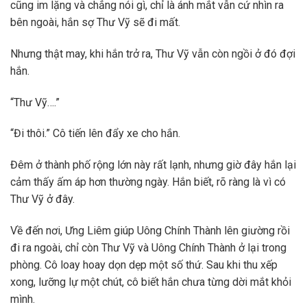
cũng im lặng và chẳng nói gì, chỉ là ánh mắt vẫn cứ nhìn ra
bên ngoài, hắn sợ Thư Vỹ sẽ đi mất.
Nhưng thật may, khi hắn trở ra, Thư Vỹ vẫn còn ngồi ở đó đợi
hắn.
“Thư Vỹ….”
“Đi thôi.” Cô tiến lên đẩy xe cho hắn.
Đêm ở thành phố rộng lớn này rất lạnh, nhưng giờ đây hắn lại
cảm thấy ấm áp hơn thường ngày. Hắn biết, rõ ràng là vì có
Thư Vỹ ở đây.
Về đến nơi, Ưng Liêm giúp Uông Chính Thành lên giường rồi
đi ra ngoài, chỉ còn Thư Vỹ và Uông Chính Thành ở lại trong
phòng. Cô loay hoay dọn dẹp một số thứ. Sau khi thu xếp
xong, lưỡng lự một chút, cô biết hắn chưa từng dời mắt khỏi
mình.