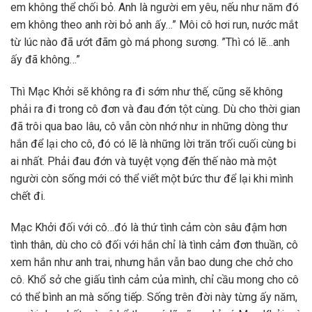
em không thể chối bỏ. Anh là người em yêu, nếu như năm đó
em không theo anh rời bỏ anh ấy…” Môi cô hơi run, nước mắt
từ lúc nào đã ướt đãm gò má phong sương. ”Thì có lẽ…anh
ấy đã không…”
Thì Mạc Khởi sẽ không ra đi sớm như thế, cũng sẽ không
phải ra đi trong cô đơn và đau đớn tột cùng. Dù cho thời gian
đã trôi qua bao lâu, cô vẫn còn nhớ như in những dòng thư
hắn để lại cho cô, đó có lẽ là những lời trăn trối cuối cùng bi
ai nhất. Phải đau đớn và tuyệt vọng đến thế nào mà một
người còn sống mới có thể viết một bức thư để lại khi mình
chết đi.
Mạc Khởi đối với cô…đó là thứ tình cảm còn sâu đậm hơn
tình thân, dù cho cô đối với hắn chỉ là tình cảm đơn thuần, cô
xem hắn như anh trai, nhưng hắn vẫn bao dung che chở cho
cô. Khổ sở che giấu tình cảm của mình, chỉ cầu mong cho cô
có thể bình an mà sống tiếp. Sống trên đời này từng ấy năm,