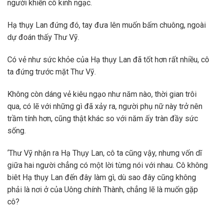
người khiến cô kinh ngạc.
Hạ thụy Lan đứng đó, tay đưa lên muốn bấm chuông, ngoài
dự đoán thấy Thư Vỹ.
Có vẻ như sức khỏe của Hạ thụy Lan đã tốt hơn rất nhiều, cô
ta đứng trước mặt Thư Vỹ.
Không còn dáng vẻ kiêu ngạo như năm nào, thời gian trôi
qua, có lẽ với những gì đã xảy ra, người phụ nữ này trở nên
trầm tính hơn, cũng thật khác so với năm ấy tràn đầy sức
sống.
‘Thư Vỹ nhận ra Hạ Thụy Lan, cô ta cũng vậy, nhưng vốn dĩ
giữa hai người chẳng có một lời từng nói với nhau. Cô không
biêt Hạ thụy Lan đến đây làm gì, dù sao đây cũng không
phải là nơi ở của Uông chính Thành, chẳng lẽ là muốn gặp
cô?