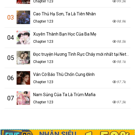
Chapter 123
99.3k
Cao Thủ Hạ Sơn, Ta Là Tiên Nhân
03
Chapter 123
98.9k
Xuyên Thành Bạn Học Của Ba Mẹ
04
Chapter 123
98.5k
Đọc truyện Hương Tình Rực Cháy mới nhất tại NetTruyen
05
Chapter 123
98.1k
Ván Cờ Báo Thù Chốn Cung Đình
06
Chapter 123
97.7k
Nam Sủng Của Ta Là Trùm Mafia
07
Chapter 123
97.3k