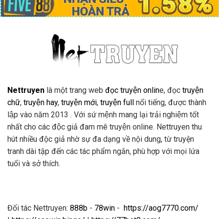
Nettruyen
là một trang web
đọc truyện onlin
e, đọc
truyện
chữ
,
truyện hay
,
truyện mới
,
truyện full
nổi tiếng, được thành
lập vào năm 2013 . Với sứ mệnh mang lại trải nghiệm tốt
nhất cho các độc giả đam mê truyện online. Nettruyen thu
hút nhiều độc giả nhờ sự đa dạng về nội dung, từ truyện
tranh dài tập đến các tác phẩm ngắn, phù hợp với mọi lứa
tuổi và sở thích.
Đối tác Nettruyen:
888b
-
78win
-
https://aog7770.com/