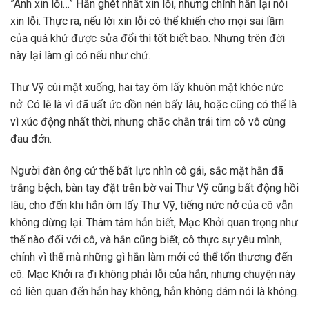
”Anh xin lỗi…” Hắn ghét nhất xin lỗi, nhưng chính hắn lại nói
xin lỗi. Thực ra, nếu lời xin lỗi có thể khiến cho mọi sai lầm
của quá khứ được sửa đổi thì tốt biết bao. Nhưng trên đời
này lại làm gì có nếu như chứ.
Thư Vỹ cúi mặt xuống, hai tay ôm lấy khuôn mặt khóc nức
nở. Có lẽ là vì đã uất ức dồn nén bấy lâu, hoặc cũng có thể là
vì xúc động nhất thời, nhưng chắc chắn trái tim cô vô cùng
đau đớn.
Người đàn ông cứ thế bất lực nhìn cô gái, sắc mặt hắn đã
trắng bệch, bàn tay đặt trên bờ vai Thư Vỹ cũng bất động hồi
lâu, cho đến khi hắn ôm lấy Thư Vỹ, tiếng nức nở của cô vẫn
không dừng lại. Thâm tâm hắn biết, Mạc Khởi quan trọng như
thế nào đối với cô, và hắn cũng biết, cô thực sự yêu mình,
chính vì thế mà những gì hắn làm mới có thể tổn thương đến
cô. Mạc Khởi ra đi không phải lỗi của hắn, nhưng chuyện này
có liên quan đến hắn hay không, hắn không dám nói là không.