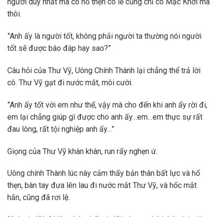
người duy nhất mà cô hổ thẹn có lẽ cũng chỉ có Mạc Khởi mà
thôi.
”Anh ấy là người tốt, không phải người ta thường nói người
tốt sẽ được báo đáp hay sao?”
Câu hỏi của Thư Vỹ, Uông Chính Thành lại chẳng thể trả lời
cô. Thư Vỹ gạt đi nước mắt, môi cười.
”Anh ấy tốt với em như thế, vậy mà cho đến khi anh ấy rời đi,
em lại chẳng giúp gì được cho anh ấy…em…em thực sự rất
đau lòng, rất tội nghiệp anh ấy…”
Giọng của Thư Vỹ khàn khàn, run rẩy nghẹn ứ.
Uông chính Thành lúc này cảm thấy bản thân bất lực và hổ
thẹn, bàn tay đưa lên lau đi nước mắt Thư Vỹ, và hốc mắt
hắn, cũng đã rơi lệ.