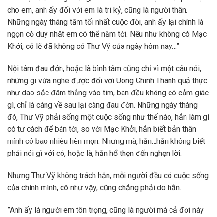
cho em, anh ấy đối với em là tri kỷ, cũng là người thân.
Những ngày tháng tăm tối nhất cuộc đời, anh ấy lại chính là
ngọn cỏ duy nhất em có thể nắm tới. Nếu như không có Mạc
Khởi, có lẽ đã không có Thư Vỹ của ngày hôm nay…”
Nội tâm đau đớn, hoặc là bình tâm cũng chỉ vì một câu nói,
những gì vừa nghe được đối với Uông Chính Thành quả thực
như dao sắc đâm thẳng vào tim, ban đầu không có cảm giác
gì, chỉ là càng về sau lại càng đau đớn. Những ngày tháng
đó, Thư Vỹ phải sống một cuộc sống như thế nào, hắn làm gì
có tư cách để bàn tới, so với Mạc Khởi, hắn biết bản thân
mình có bao nhiêu hèn mọn. Nhưng mà, hắn…hắn không biết
phải nói gì với cô, hoặc là, hắn hổ thẹn đến nghẹn lời.
Nhưng Thư Vỹ không trách hắn, mỗi người đều có cuộc sống
của chính mình, cô như vậy, cũng chẳng phải do hắn.
”Anh ấy là người em tôn trọng, cũng là người mà cả đời này