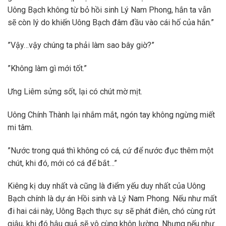
Uông Bạch không từ bỏ hồi sinh Lý Nam Phong, hắn ta vẫn
sẽ còn lý do khiến Uông Bạch đâm đầu vào cái hố của hắn.”
”Vậy…vậy chúng ta phải làm sao bây giờ?”
”Không làm gì mới tốt.”
Ưng Liêm sửng sốt, lại có chút mờ mịt.
Uông Chính Thành lại nhắm mắt, ngón tay không ngừng miết
mi tâm.
”Nước trong quá thì không có cá, cứ để nước đục thêm một
chút, khi đó, mới có cá để bắt…”
Kiêng kị duy nhất và cũng là điểm yếu duy nhất của Uông
Bạch chính là dự án Hồi sinh và Lý Nam Phong. Nếu như mất
đi hai cái này, Uông Bạch thực sự sẽ phát điên, chó cùng rứt
giậu, khi đó hậu quả sẽ vô cùng khôn lường. Nhưng nếu như