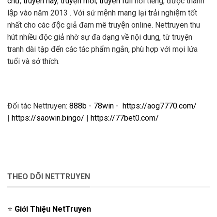
chữ
,
truyện hay
,
truyện mới
,
truyện full
nổi tiếng, được thành
lập vào năm 2013 . Với sứ mệnh mang lại trải nghiệm tốt
nhất cho các độc giả đam mê truyện online. Nettruyen thu
hút nhiều độc giả nhờ sự đa dạng về nội dung, từ truyện
tranh dài tập đến các tác phẩm ngắn, phù hợp với mọi lứa
tuổi và sở thích.
Đối tác Nettruyen:
888b
-
78win
-
https://aog7770.com/
|
https://saowin.bingo/
|
https://77bet0.com/
THEO DÕI NETTRUYEN
⭐️
Giới Thiệu NetTruyen