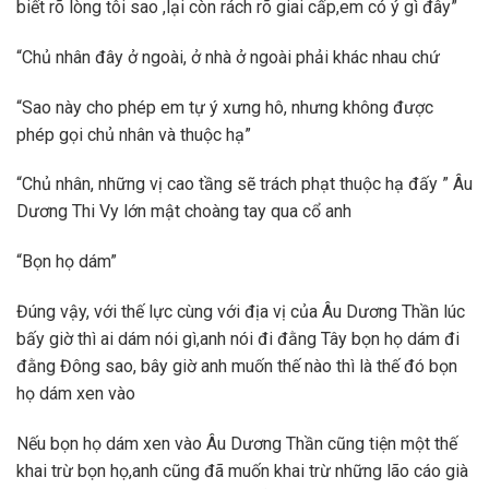
biết rõ lòng tôi sao ,lại còn rách rõ giai cấp,em có ý gì đây”
“Chủ nhân đây ở ngoài, ở nhà ở ngoài phải khác nhau chứ
“Sao này cho phép em tự ý xưng hô, nhưng không được
phép gọi chủ nhân và thuộc hạ”
“Chủ nhân, những vị cao tầng sẽ trách phạt thuộc hạ đấy ” Âu
Dương Thi Vy lớn mật choàng tay qua cổ anh
“Bọn họ dám”
Đúng vậy, với thế lực cùng với địa vị của Âu Dương Thần lúc
bấy giờ thì ai dám nói gì,anh nói đi đằng Tây bọn họ dám đi
đằng Đông sao, bây giờ anh muốn thế nào thì là thế đó bọn
họ dám xen vào
Nếu bọn họ dám xen vào Âu Dương Thần cũng tiện một thế
khai trừ bọn họ,anh cũng đã muốn khai trừ những lão cáo già