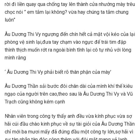
rời đi liền quay qua chống tay lên thành cửa nhướng mày trêu
chọc nói ” em tắm lại không? vừa hay chúng ta tắm chung
luôn”
Âu Dương Thi Vy ngượng đến chín hết cả mặt vội kéo của lại
phòng vệ sinh lại,đưa tay chạm vào ngực để trái tim đập
thình thịch muốn rớt ra ngoài bình tĩnh lại cô tự nhủ với lòng
mình rằng
‘ Âu Dương Thi Vy phải biết rõ thân phận của mày’
Âu Dương Thần sải bước đôi chân dài của mình khí thế kiêu
ngạo của người trên cao,theo sau là Âu Dương Thi Vy và Vũ
Trạch cũng không kém cạnh
Nhân viên trong công ty thấy anh đều vừa kính phục vừa sợ
hãi cúi đầu chào kinh phục về sự tài giỏi của Âu Dương Thần
chỉ mới ba mươi mấy đã đứng đầu một công ty lớn,sợ hãi vì
sự tàn nhẫn tàn độc cộng thêm với đôi mắt mang vẻ lạnh