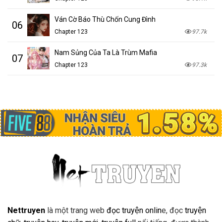
Ván Cờ Báo Thù Chốn Cung Đình
06
Chapter 123
97.7k
Nam Sủng Của Ta Là Trùm Mafia
07
Chapter 123
97.3k
Nettruyen
là một trang web
đọc truyện onlin
e, đọc
truyện