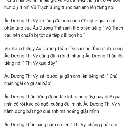
” Chủ nhân,Âu nhị thiếu gia và Âu đại tiểu thư sẽ trở về sớm
hơn dự định” Vũ Trạch đứng trước bàn anh lên tiếng nói
Âu Dương Thi Vy im lặng để bên cạnh để nghe quan sát
phản ứng của Âu Dương Thần,anh thờ ơ lên tiếng ” Vũ Trạch
cậu nên chuẩn bị tốt để tiếp đãi bọn họ “
Vũ Trạch hiểu ý Âu Dương Thần liền cúi nhẹ đầu rời đi, cũng
Âu Dương Thi Vy cũng định rời đi nhưng Âu Dương Thần lên
tiếng nói ” Thi Vy qua đây”
Âu Dương Thi Vy sải bước lại gần anh lên tiếng nói ” Chủ
nhân,ngài có gì sai bảo”
Âu Dương Thần dừng động tác lật trang giấy,quay ghế qua
nhìn cô rồi kéo cô ngồi xuống đùi mình, Âu Dương Thi Vy vì
hành động bất ngờ của anh mà hoảng giật mình
Âu Dương Thần nâng cằm cô lên ” Thi Vy, chẳng phải em