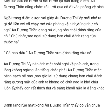
Một lúc sau cô bước ra sải bước lại bàn trang điểm, Âu
Dương Thần cũng chậm rãi lướt qua cô đi vào phòng vệ sinh
Ngồi trang điểm được vài giây Âu Dương Thi Vy mới nhớ ra
gì đó liền vội vã chạy mở cửa phòng vệ sinh,đúng như cô
nghĩ Âu Dương Thần đang sử dụng bàn chải đánh răng của
cô ” Chủ nhân,sao ngài sử dụng bàn chải đánh răng của
thuộc hạ”
” Có sao đâu ” Âu Dương Thần vừa đánh răng vừa nói
Âu Dương Thi Vy nén ánh mắt hoài nghi về phía anh, trong
lòng không ngừng lên tiếng ‘chắc phải Âu Dương Thần mắc
bệnh sạch sẽ sao ,sao giờ lại sử dụng chung bàn chải đánh
răng gương mặt của anh ta không có chút nào là khó chịu
luôn ấy,thấy còn rất thích thú và sảng khoái nữa là đằng khác
‘
Đánh răng rửa mặt xong Âu Dương Thần thấy cô vẫn chưa