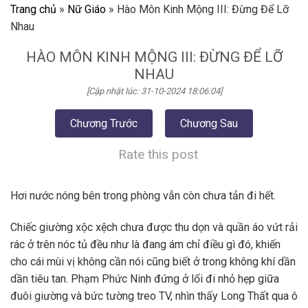
Trang chủ
»
Nữ Giáo
»
Hào Môn Kinh Mộng III: Đừng Để Lỡ
Nhau
HÀO MÔN KINH MỘNG III: ĐỪNG ĐỂ LỠ
NHAU
[Cập nhật lúc: 31-10-2024 18:06:04]
Chương Trước
Chương Sau
Rate this post
Hơi nước nóng bên trong phòng vẫn còn chưa tản đi hết.
Chiếc giường xộc xệch chưa được thu dọn và quần áo vứt rải
rác ở trên nóc tủ đều như là đang ám chỉ điều gì đó, khiến
cho cái mùi vị không cần nói cũng biết ở trong không khí dần
dần tiêu tan. Phạm Phức Ninh đứng ở lối đi nhỏ hẹp giữa
đuôi giường và bức tường treo TV, nhìn thấy Long Thất qua ô