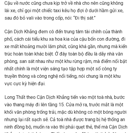
Cậu về nước cũng chưa kịp trở về nhà cho nên cũng không
lái xe, chỉ gọi một chiếc taxi kêu họ đợi ở dưới hầm gửi xe,
sau đó bỏ vali vào trong cốp, nói: “Đi thị sát.”
Cận Dịch Khẳng đem cô đến trung tâm tài chính của thành
phố, cách cái tiểu khu xa hoa kia của cậu bốn con đường, đi
xe mất khoảng mười lăm phút, cũng khá gần, nhưng mà kiến
trúc hoàn toàn khác biệt. Ở đây toàn bộ đều là dãy nhà văn
phòng, san sát nhau như một khu rừng rậm, mà điểm nổi bật
nhất chính là một viện sáng tạo tập hợp một số công ty
truyền thông và công nghệ nổi tiếng, nói chung là một khu
vực cực kỳ hiện đại.
Long Thất theo Cận Dịch Khẳng tiến vào một toà nhà, bước
vào thang máy đi lên tầng 15. Cửa mở ra, trước mắt là một
khối văn phòng trống trải, mặc dù không có một bóng người
nhưng lại rất sạch sẽ. Cả toà nhà được trang bị hệ thống an
ninh đồng bộ, muốn ra vào thì phải quẹt thẻ, thế mà Cận Dịch