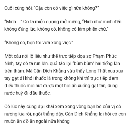
Cuối cùng hỏi: “Cậu còn có việc gì nữa không?”
“Mình…..” Cô ta miễn cưỡng mở miệng, “Hình như mình đến
không đúng lúc, không có, không có làm phiền chứ.”
“Không có, bọn tôi vừa xong việc.”
Một câu nói lộ liễu như thế trực tiếp dọa sợ Phạm Phức
Ninh, tay cô ta run lên, quả táo lại “bùm bùm” hai tiếng lăn
trên thảm. Mà Cận Dịch Khẳng vừa thấy Long Thất xua xua
tay gạt đi khói thuốc lá trong không khí thì trực tiếp đem
điếu thuốc mới hút được một hơi ấn xuống gạt tàn, dùng
nước huỷ đi đầu thuốc.
Cô lúc này cũng đại khái xem xong vòng bạn bè của vị cô
nương kia rồi, ngồi thẳng dậy. Cận Dịch Khẳng lại hỏi có còn
muốn ăn đồ ăn ngoài nữa không.