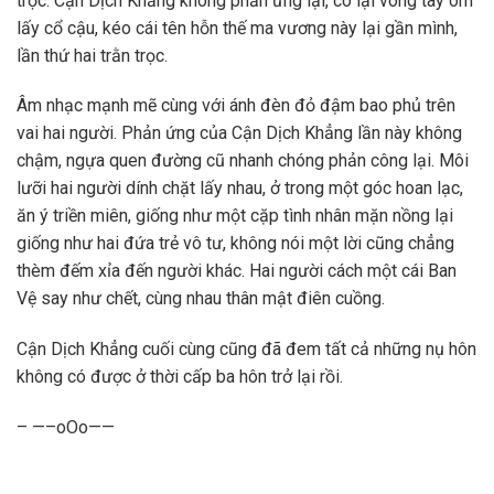
trọc. Cận Dịch Khẳng không phản ứng lại, cô lại vòng tay ôm
lấy cổ cậu, kéo cái tên hỗn thế ma vương này lại gần mình,
lần thứ hai trằn trọc.
Âm nhạc mạnh mẽ cùng với ánh đèn đỏ đậm bao phủ trên
vai hai người. Phản ứng của Cận Dịch Khẳng lần này không
chậm, ngựa quen đường cũ nhanh chóng phản công lại. Môi
lưỡi hai người dính chặt lấy nhau, ở trong một góc hoan lạc,
ăn ý triền miên, giống như một cặp tình nhân mặn nồng lại
giống như hai đứa trẻ vô tư, không nói một lời cũng chẳng
thèm đếm xỉa đến người khác. Hai người cách một cái Ban
Vệ say như chết, cùng nhau thân mật điên cuồng.
Cận Dịch Khẳng cuối cùng cũng đã đem tất cả những nụ hôn
không có được ở thời cấp ba hôn trở lại rồi.
– —–oOo——