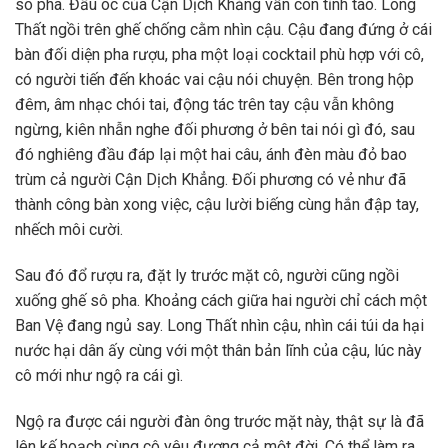
sô pha. Đầu óc của Cận Dịch Khẳng vẫn còn tỉnh táo. Long
Thất ngồi trên ghế chống cằm nhìn cậu. Cậu đang đứng ở cái
bàn đối diện pha rượu, pha một loại cocktail phù hợp với cô,
có người tiến đến khoác vai cậu nói chuyện. Bên trong hộp
đêm, âm nhạc chói tai, động tác trên tay cậu vẫn không
ngừng, kiên nhẫn nghe đối phương ở bên tai nói gì đó, sau
đó nghiêng đầu đáp lại một hai câu, ánh đèn màu đỏ bao
trùm cả người Cận Dịch Khẳng. Đối phương có vẻ như đã
thành công bàn xong việc, cậu lười biếng cùng hắn đập tay,
nhếch môi cười.
Sau đó đổ rượu ra, đặt ly trước mặt cô, người cũng ngồi
xuống ghế sô pha. Khoảng cách giữa hai người chỉ cách một
Ban Vệ đang ngủ say. Long Thất nhìn cậu, nhìn cái túi da hại
nước hại dân ấy cùng với một thân bản lĩnh của cậu, lúc này
cô mới như ngộ ra cái gì.
Ngộ ra được cái người đàn ông trước mặt này, thật sự là đã
lên kế hoạch cùng cô yêu đương cả một đời. Có thể làm ra