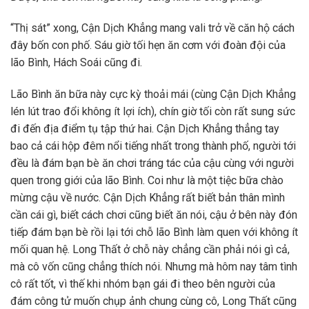
“Thị sát” xong, Cận Dịch Khẳng mang vali trở về căn hộ cách
đây bốn con phố. Sáu giờ tối hẹn ăn cơm với đoàn đội của
lão Bình, Hách Soái cũng đi.
Lão Bình ăn bữa này cực kỳ thoải mái (cùng Cận Dịch Khẳng
lén lút trao đổi không ít lợi ích), chín giờ tối còn rất sung sức
đi đến địa điểm tụ tập thứ hai. Cận Dịch Khẳng thẳng tay
bao cả cái hộp đêm nổi tiếng nhất trong thành phố, người tới
đều là đám bạn bè ăn chơi tráng tác của cậu cùng với người
quen trong giới của lão Bình. Coi như là một tiệc bữa chào
mừng cậu về nước. Cận Dịch Khẳng rất biết bản thân mình
cần cái gì, biết cách chơi cũng biết ăn nói, cậu ở bên này đón
tiếp đám bạn bè rồi lại tới chỗ lão Bình làm quen với không ít
mối quan hệ. Long Thất ở chỗ này chẳng cần phải nói gì cả,
mà cô vốn cũng chẳng thích nói. Nhưng mà hôm nay tâm tình
cô rất tốt, vì thế khi nhóm bạn gái đi theo bên người của
đám công tử muốn chụp ảnh chung cùng cô, Long Thất cũng