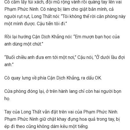
Cô cầm lấy túi xách, đội mũ rộng vành rồi quàng tay lên vai
Phạm Phức Ninh. Cô nàng bị làm cho giật bắn mình, cả
người rụt rụt, Long Thất nói: “Tôi không thể rời căn phòng này
một mình được. Cậu tiễn tôi đi.”
Rồi lại hướng Cận Dịch Khẳng nói: “Em mượn bạn học của
anh dùng một chút.”
“Buổi chiều anh đưa em tới một nơi,” Cậu nói, “Ở dưới lầu đợi
anh.”
Cô quay lưng về phía Cận Dịch Khẳng, ra dấu OK.
Cửa phòng đóng lại, ở trên hành lang chỉ còn hai người bọn
họ.
Tay của Long Thất vẫn đặt trên vai của Phạm Phức Ninh.
Phạm Phức Ninh giữ chặt khay đựng hoa quả trong tay, bị
ép đi theo cũng không dám kêu một tiếng.