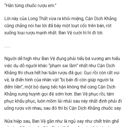
“Hắn từng chuốc rượu em.”
Lời này của Long Thất vừa ra khỏi miệng, Cận Dịch Khẳng
cũng chẳng nói hai lời đã bày một loạt cốc trên bàn, rót
xuống loại rượu mạnh nhất. Ban Vệ cười hì hì đi tới.
……
Người dễ high như Ban Vệ đụng phải tiểu bá vương am hiểu
việc dụ dỗ người khác “phạm sai lầm” nhất như Cận Dịch
Khẳng thì chưa hết hai tuần rượu đã gục. Gục rồi còn rất vui
vẻ, là điển hình của nhân vật “bị bán đi còn giúp người ta
đếm tiền”, một bộ dạng tiếc hận không thể cùng Cận Dịch
Khẳng xưng huynh gọi đệ sớm hơn. Ban Vệ phục rồi, tâm
phục khẩu phục, luôn mồm lải nhải sau này nhất định phải đi
uống rượu với nhau, sau đó thì bị Cận Dịch Khẳng chuốc say.
Nửa hiệp sau, Ban Vệ gần như là ngủ say như chết trên ghế