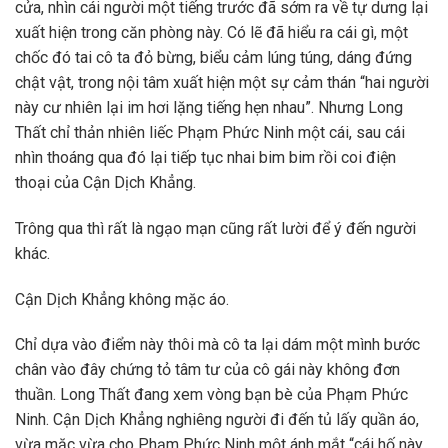
cửa, nhìn cái người một tiếng trước đã sớm ra về tự dưng lại
xuất hiện trong căn phòng này. Có lẽ đã hiểu ra cái gì, một
chốc đó tai cô ta đỏ bừng, biểu cảm lúng túng, dáng đứng
chật vật, trong nội tâm xuất hiện một sự cảm thán “hai người
này cư nhiên lại im hơi lặng tiếng hẹn nhau”. Nhưng Long
Thất chỉ thản nhiên liếc Phạm Phức Ninh một cái, sau cái
nhìn thoáng qua đó lại tiếp tục nhai bim bim rồi coi điện
thoại của Cận Dịch Khẳng.
Trông qua thì rất là ngạo mạn cũng rất lười để ý đến người
khác.
Cận Dịch Khẳng không mặc áo.
Chỉ dựa vào điểm này thôi mà cô ta lại dám một mình bước
chân vào đây chứng tỏ tâm tư của cô gái này không đơn
thuần. Long Thất đang xem vòng bạn bè của Phạm Phức
Ninh. Cận Dịch Khẳng nghiêng người đi đến tủ lấy quần áo,
vừa mặc vừa cho Phạm Phức Ninh một ánh mắt “cái hố này