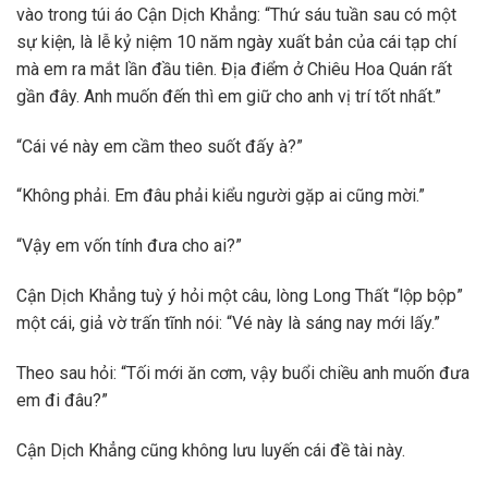
vào trong túi áo Cận Dịch Khẳng: “Thứ sáu tuần sau có một
sự kiện, là lễ kỷ niệm 10 năm ngày xuất bản của cái tạp chí
mà em ra mắt lần đầu tiên. Địa điểm ở Chiêu Hoa Quán rất
gần đây. Anh muốn đến thì em giữ cho anh vị trí tốt nhất.”
“Cái vé này em cầm theo suốt đấy à?”
“Không phải. Em đâu phải kiểu người gặp ai cũng mời.”
“Vậy em vốn tính đưa cho ai?”
Cận Dịch Khẳng tuỳ ý hỏi một câu, lòng Long Thất “lộp bộp”
một cái, giả vờ trấn tĩnh nói: “Vé này là sáng nay mới lấy.”
Theo sau hỏi: “Tối mới ăn cơm, vậy buổi chiều anh muốn đưa
em đi đâu?”
Cận Dịch Khẳng cũng không lưu luyến cái đề tài này.