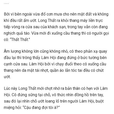
……
Bởi vì bên ngoài vừa đổ cơn mưa cho nên mặt đất và không
khí đều rất ẩm ướt. Long Thất ra khỏi thang máy liền trực
tiếp vòng ra cửa sau của khách sạn, trong tay vẫn còn đang
nghịch quả táo. Vừa mới đi xuống cầu thang thì có người gọi
cô: “Thất Thất.”
Âm lượng không lớn cũng không nhỏ, cô theo phản xạ quay
đầu lại thì trông thấy Lâm Hội đang đứng ở bức tường bên
cạnh cửa sau. Lâm Hội bởi vì chạy đuổi theo cô xuống cầu
thang nên da mặt tái nhợt, quần áo lẫn tóc tai đều có chút
ướt.
Lúc này Long Thất mới chợt nhớ ra bản thân có hẹn với Lâm
Hội. Cô đứng sững tại chỗ, vô thức nhìn đồng hồ trên tay,
sau đó lại nhìn chỗ ướt loang lổ trên người Lâm Hội, buột
miệng hỏi: “Cậu đang đợi tôi à?”