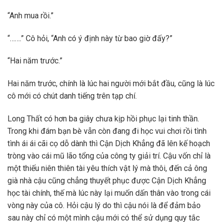
“Anh mua rồi.”
“…….” Cô hỏi, “Anh có ý định này từ bao giờ đấy?”
“Hai năm trước.”
Hai năm trước, chính là lúc hai người mới bắt đầu, cũng là lúc
cô mới có chút danh tiếng trên tạp chí.
Long Thất có hơn ba giây chưa kịp hồi phục lại tinh thần.
Trong khi đám bạn bè vẫn còn đang đi học vui chơi rồi tình
tình ái ái cãi cọ dỗ dành thì Cận Dịch Khẳng đã lên kế hoạch
tròng vào cái mũ lão tổng của công ty giải trí. Cậu vốn chỉ là
một thiếu niên thiên tài yêu thích vật lý mà thôi, đến cả ông
già nhà cậu cũng chẳng thuyết phục được Cận Dịch Khẳng
học tài chính, thế mà lúc này lại muốn dấn thân vào trong cái
vòng này của cô. Hỏi cậu lý do thì cậu nói là để đảm bảo
sau này chỉ có một mình cậu mới có thể sử dụng quy tắc