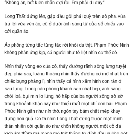
“Không ăn, hết kiên nhẫn đợi rồi. Em phải đi đây.”
Long Thất đứng lên, gập đầu gối phải quỳ trên sô pha, vừa
trả lời vừa vén áo, cô ở dưới ánh sáng từ cửa sổ chiếu vào
cởi quần áo.
Áo phông từng tấc từng tấc rời khỏi da thịt. Phạm Phức Ninh
không phản ứng kịp, cả người như tê liệt nhìn cơ thể cô.
Nhìn thấy vòng eo của cô, thấy đường rãnh sống lưng tuyệt
đẹp phía sau, loáng thoáng nhìn thấy đường cơ mờ nhạt trên
chiếc bụng phẳng lì, nhìn thấy cả hình xăm hình con rắn ở
sau lưng. Trong căn phòng khách sạn chật hẹp, ánh sáng
chói loà, bụi mịn lơ lửng, hô hấp của ba người sống sờ sờ
trong khoảnh khắc này như thiếu mất một chỉ còn hai. Phạm
Phức Ninh gần như nín thở, ngón tay bám chặt mép khay
đựng hoa quả. Cô ta nhìn Long Thất đứng trước mặt mình
thản nhiên cởi quần áo như chốn không người, một cỗ đả
kích âm thầm mà mạnh mẽ trút thẳng từ đỉnh đầu xuống gót