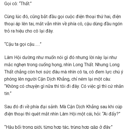
Gọi cô: “Thất.”
Cùng lúc đó, cũng bắt đầu gọi cuộc điện thoại thứ hai, điện
thoại áp lên tai, mắt vẫn nhìn về phía cô, cậu dùng đầu ngón
trỏ ra hiệu cho cô lại đây.
“Cậu ta gọi cậu……”
Lâm Hội dường như muốn nói gì đó nhưng lời này lại như
mắc nghẹn trong cuống họng, nhìn Long Thất. Nhưng Long
Thất chẳng còn hơi sức đâu mà nhìn cô ta, cô đem lực chú ý
phóng lên người Cận Dịch Khẳng, chỉ ném lại một câu:
“Không có chuyện gì nữa thì tôi đi đây. Có việc gì thì cứ nhắn
tin.”
Sau đó đi về phía đại sảnh. Mà Cận Dịch Khẳng sau khi cúp
điện thoại thì quét mắt nhìn Lâm Hội một cái, hỏi: “Ai đấy?”
“Hậu bối trong giới, từng hợp tác, trùng hợp gặp ở đây.”