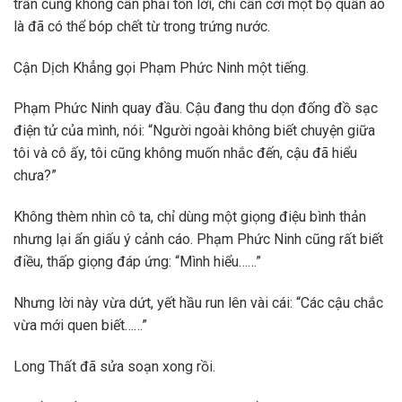
trần cũng không cần phải tốn lời, chỉ cần cởi một bộ quần áo
là đã có thể bóp chết từ trong trứng nước.
Cận Dịch Khẳng gọi Phạm Phức Ninh một tiếng.
Phạm Phức Ninh quay đầu. Cậu đang thu dọn đống đồ sạc
điện tử của mình, nói: “Người ngoài không biết chuyện giữa
tôi và cô ấy, tôi cũng không muốn nhắc đến, cậu đã hiểu
chưa?”
Không thèm nhìn cô ta, chỉ dùng một giọng điệu bình thản
nhưng lại ẩn giấu ý cảnh cáo. Phạm Phức Ninh cũng rất biết
điều, thấp giọng đáp ứng: “Mình hiểu……”
Nhưng lời này vừa dứt, yết hầu run lên vài cái: “Các cậu chắc
vừa mới quen biết……”
Long Thất đã sửa soạn xong rồi.