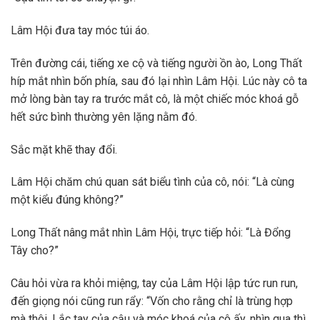
Lâm Hội đưa tay móc túi áo.
Trên đường cái, tiếng xe cộ và tiếng người ồn ào, Long Thất
híp mắt nhìn bốn phía, sau đó lại nhìn Lâm Hội. Lúc này cô ta
mở lòng bàn tay ra trước mắt cô, là một chiếc móc khoá gỗ
hết sức bình thường yên lặng nằm đó.
Sắc mặt khẽ thay đổi.
Lâm Hội chăm chú quan sát biểu tình của cô, nói: “Là cùng
một kiểu đúng không?”
Long Thất nâng mắt nhìn Lâm Hội, trực tiếp hỏi: “Là Đổng
Tây cho?”
Câu hỏi vừa ra khỏi miệng, tay của Lâm Hội lập tức run run,
đến giọng nói cũng run rẩy: “Vốn cho rằng chỉ là trùng hợp
mà thôi. Lắc tay của cậu và móc khoá của cô ấy, nhìn qua thì