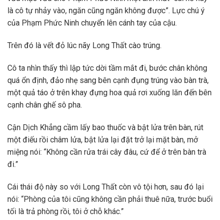
là cô tự nhảy vào, ngăn cũng ngăn không được”. Lực chú ý
của Phạm Phức Ninh chuyển lên cánh tay của cậu.
Trên đó là vết đỏ lúc nãy Long Thất cào trúng.
Cô ta nhìn thấy thì lập tức dời tầm mắt đi, bước chân không
quá ổn định, đảo nhẹ sang bên cạnh đụng trúng vào bàn trà,
một quả táo ở trên khay đựng hoa quả rơi xuống lăn đến bên
cạnh chân ghế sô pha.
Cận Dịch Khẳng cầm lấy bao thuốc và bật lửa trên bàn, rút
một điếu rồi châm lửa, bật lửa lại đặt trở lại mặt bàn, mở
miệng nói: “Không cần rửa trái cây đâu, cứ để ở trên bàn trà
đi.”
Cái thái độ này so với Long Thất còn vô tội hơn, sau đó lại
nói: “Phòng của tôi cũng không cần phải thuê nữa, trước buổi
tối là trả phòng rồi, tôi ở chỗ khác.”