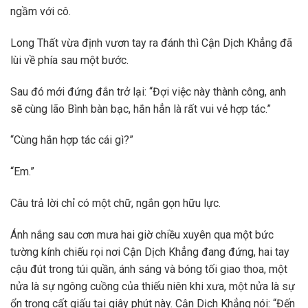
ngầm với cô.
Long Thất vừa định vươn tay ra đánh thì Cận Dịch Khẳng đã
lùi về phía sau một bước.
Sau đó mới đứng đắn trở lại: “Đợi việc này thành công, anh
sẽ cùng lão Bình bàn bạc, hắn hẳn là rất vui vẻ hợp tác.”
“Cùng hắn hợp tác cái gì?”
“Em.”
Câu trả lời chỉ có một chữ, ngắn gọn hữu lực.
Ánh nắng sau cơn mưa hai giờ chiều xuyên qua một bức
tường kính chiếu rọi nơi Cận Dịch Khẳng đang đứng, hai tay
cậu đút trong túi quần, ánh sáng và bóng tối giao thoa, một
nửa là sự ngông cuồng của thiếu niên khi xưa, một nửa là sự
ổn trọng cất giấu tại giây phút này. Cận Dịch Khẳng nói: “Đến