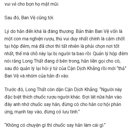
vui vẻ cho bọn họ mặt mũi.
Sau đó, Ban Vệ cũng tới.
Lý do hắn đến khá là đáng thương. Bản thân Ban Vệ vốn là
một con ma nghiện rượu, thú vui duy nhất chính là cắm chốt
tại hộp đêm, mà đã chơi thì tất nhiên là phải chọn nơi tốt
nhất, thế mà chỗ này lại bị người ta bao rồi. Quản lý hộp đêm
nói rằng Long Thất đang ở bên trong, hắn liền gọi cho cô,
sau đó quản lý lại hỏi ý tứ của Cận Dịch Khẳng rồi mới “thả”
Ban Vệ và nhóm của hắn đi vào.
Trước đó, Long Thất còn dặn Cận Dịch Khẳng: “Người này
đặc biệt thích chuốc rượu người khác. Đợi lát nữa hắn vào
đây anh nhớ chuốc say hắn, đừng có cho hắn cơ hội phản
ứng, mạnh tay vào, đừng có lưu tình.”
“Không có chuyện gì thì chuốc say hắn làm cái gì.”