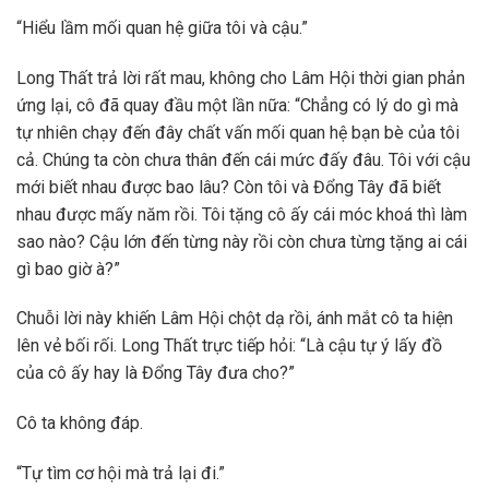
“Hiểu lầm mối quan hệ giữa tôi và cậu.”
Long Thất trả lời rất mau, không cho Lâm Hội thời gian phản
ứng lại, cô đã quay đầu một lần nữa: “Chẳng có lý do gì mà
tự nhiên chạy đến đây chất vấn mối quan hệ bạn bè của tôi
cả. Chúng ta còn chưa thân đến cái mức đấy đâu. Tôi với cậu
mới biết nhau được bao lâu? Còn tôi và Đổng Tây đã biết
nhau được mấy năm rồi. Tôi tặng cô ấy cái móc khoá thì làm
sao nào? Cậu lớn đến từng này rồi còn chưa từng tặng ai cái
gì bao giờ à?”
Chuỗi lời này khiến Lâm Hội chột dạ rồi, ánh mắt cô ta hiện
lên vẻ bối rối. Long Thất trực tiếp hỏi: “Là cậu tự ý lấy đồ
của cô ấy hay là Đổng Tây đưa cho?”
Cô ta không đáp.
“Tự tìm cơ hội mà trả lại đi.”