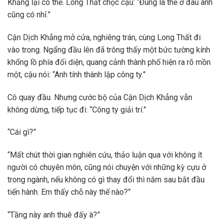
Khẳng lại có thẻ. Long Thất chọc cậu: “Đúng là thẻ ở đâu anh
cũng có nhỉ.”
Cận Dịch Khẳng mở cửa, nghiêng trán, cùng Long Thất đi
vào trong. Ngẩng đầu lên đã trông thấy một bức tường kính
khổng lồ phía đối diện, quang cảnh thành phố hiện ra rõ mồn
một, cậu nói: “Anh tính thành lập công ty.”
Cô quay đầu. Nhưng cước bộ của Cận Dịch Khẳng vẫn
không dừng, tiếp tục đi: “Công ty giải trí.”
“Cái gì?”
“Mất chút thời gian nghiên cứu, thảo luận qua với không ít
người có chuyên môn, cũng nói chuyện với những kỳ cựu ở
trong ngành, nếu không có gì thay đổi thì năm sau bắt đầu
tiến hành. Em thấy chỗ này thế nào?”
“Tầng này anh thuê đấy à?”