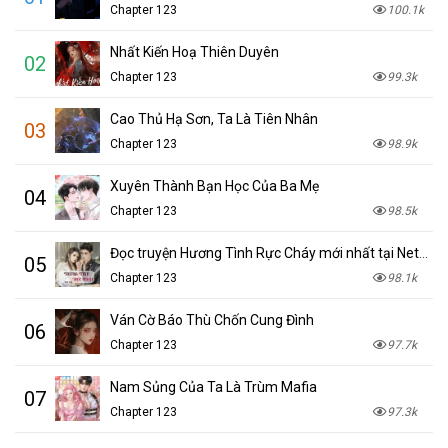
Chapter 123
100.1k
Nhất Kiến Hoạ Thiên Duyên
02
Chapter 123
99.3k
Cao Thủ Hạ Sơn, Ta Là Tiên Nhân
03
Chapter 123
98.9k
Xuyên Thành Bạn Học Của Ba Mẹ
04
Chapter 123
98.5k
Đọc truyện Hương Tình Rực Cháy mới nhất tại NetTruyen
05
Chapter 123
98.1k
Ván Cờ Báo Thù Chốn Cung Đình
06
Chapter 123
97.7k
Nam Sủng Của Ta Là Trùm Mafia
07
Chapter 123
97.3k