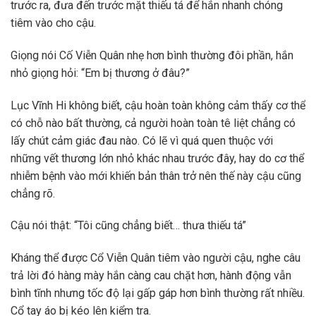
trước ra, đưa đến trước mặt thiếu tá để hắn nhanh chóng
tiêm vào cho cậu.
Giọng nói Cố Viễn Quân nhẹ hơn bình thường đôi phần, hắn
nhỏ giọng hỏi: “Em bị thương ở đâu?”
Lục Vĩnh Hi không biết, cậu hoàn toàn không cảm thấy cơ thể
có chỗ nào bất thường, cả người hoàn toàn tê liệt chẳng có
lấy chút cảm giác đau nào. Có lẽ vì quá quen thuộc với
những vết thương lớn nhỏ khác nhau trước đây, hay do cơ thể
nhiễm bệnh vào mới khiến bản thân trở nên thế này cậu cũng
chẳng rõ.
Cậu nói thật: “Tôi cũng chẳng biết… thưa thiếu tá”
Kháng thể được Cổ Viễn Quân tiêm vào người cậu, nghe câu
trả lời đó hàng mày hắn càng cau chặt hơn, hành động vẫn
bình tĩnh nhưng tốc độ lại gấp gáp hơn bình thường rất nhiều.
Cổ tay áo bị kéo lên kiểm tra.