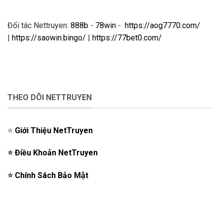
Đối tác Nettruyen:
888b
-
78win
-
https://aog7770.com/
|
https://saowin.bingo/
|
https://77bet0.com/
THEO DÕI NETTRUYEN
⭐️
Giới Thiệu NetTruyen
⭐️
Điều Khoản NetTruyen
⭐️
Chính Sách Bảo Mật