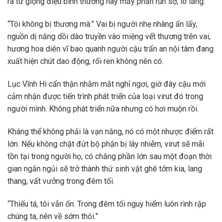
ra từ giọng điệu bình thường này mấy phần run sợ, lo lắng.
“Tôi không bị thương mà.” Vai bị người nhẹ nhàng ấn lấy,
nguồn dị năng dồi dào truyền vào miệng vết thương trên vai,
hương hoa diên vĩ bao quanh người cậu trấn an nội tâm đang
xuất hiện chút dao động, rối ren không nên có.
Lục Vĩnh Hi cẩn thận nhắm mắt nghỉ ngơi, giờ đây cậu mới
cảm nhận được tiến trình phát triển của loại virut đó trong
người mình. Không phát triển nữa nhưng có hơi muộn rồi.
Kháng thể không phải là vạn năng, nó có một nhược điểm rất
lớn. Nếu không chặt đứt bộ phận bị lây nhiễm, virut sẽ mãi
tồn tại trong người họ, có chăng phần lớn sau một đoạn thời
gian ngắn ngủi sẽ trở thành thứ sinh vật ghê tởm kia, lang
thang, vất vưởng trong đêm tối.
“Thiếu tá, tôi vẫn ổn. Trong đêm tối nguy hiểm luôn rình rập
chúng ta, nên về sớm thôi.”