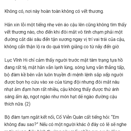
Không có, nơi này hoàn toàn không có vết thương.
Hắn xin lỗi một tiếng nhẹ vén áo cậu lên cũng không tìm thấy
vết thương nào, cho đến khi đôi mắt vô tình chạm phải một
đường cắt dài sâu đến tận xương ngay vị trí vai trái của cậu,
không cẩn thận lộ ra do quá trình giằng co từ nãy đến giờ.
Lục Vĩnh Hi chỉ cảm thấy người trước mặt tâm trạng tựa hồ
đang rất tệ, mặt hắn vẫn lạnh lùng, sóng lưng vẫn thẳng tấp,
bộ đàm kề bên vẫn luôn truyền đi mệnh lệnh sắp xếp người
được bọn họ cứu vào xe của từng đội nhưng đôi mắt nâu
nhạt ảm đạm hơn rất nhiều, cậu không thấy được thứ ánh
sáng ấm áp, ngọt ngào như món hạt dẻ ngào đường cậu
thích nữa. (2)
Bộ đàm tạm ngắt kết nối, Cố Viễn Quân cất tiếng hỏi: “Em
không đau sao?” Nếu có một người khác ở đây có lẽ sẽ nghe