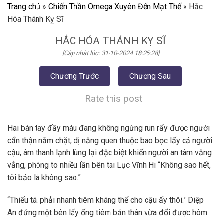
Trang chủ
»
Chiến Thần Omega Xuyên Đến Mạt Thế
»
Hắc
Hóa Thánh Kỵ Sĩ
HẮC HÓA THÁNH KỴ SĨ
[Cập nhật lúc: 31-10-2024 18:25:28]
Chương Trước
Chương Sau
Rate this post
Hai bàn tay đầy máu đang không ngừng run rẩy được người
cẩn thận nắm chặt, dị năng quen thuộc bao bọc lấy cả người
cậu, âm thanh lạnh lùng lại đặc biệt khiến người an tâm văng
vẳng, phóng to nhiều lần bên tai Lục Vĩnh Hi “Không sao hết,
tôi bảo là không sao.”
“Thiếu tá, phải nhanh tiêm kháng thể cho cậu ấy thôi.” Diệp
An đứng một bên lấy ống tiêm bản thân vừa đổi được hôm