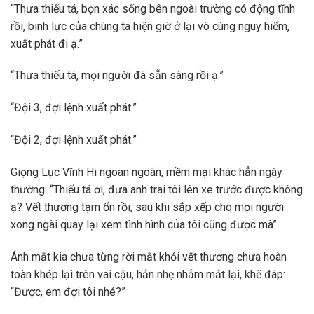
“Thưa thiếu tá, bọn xác sống bên ngoài trường có động tĩnh
rồi, binh lực của chúng ta hiện giờ ở lại vô cùng nguy hiểm,
xuất phát đi ạ.”
“Thưa thiếu tá, mọi người đã sẵn sàng rồi ạ.”
“Đội 3, đợi lệnh xuất phát.”
“Đội 2, đợi lệnh xuất phát.”
Giọng Lục Vĩnh Hi ngoan ngoãn, mềm mại khác hẳn ngày
thường: “Thiếu tá ơi, đưa anh trai tôi lên xe trước được không
ạ? Vết thương tạm ổn rồi, sau khi sắp xếp cho mọi người
xong ngài quay lại xem tình hình của tôi cũng được mà”
Ánh mắt kia chưa từng rời mắt khỏi vết thương chưa hoàn
toàn khép lại trên vai cậu, hắn nhẹ nhắm mắt lại, khẽ đáp:
“Được, em đợi tôi nhé?”