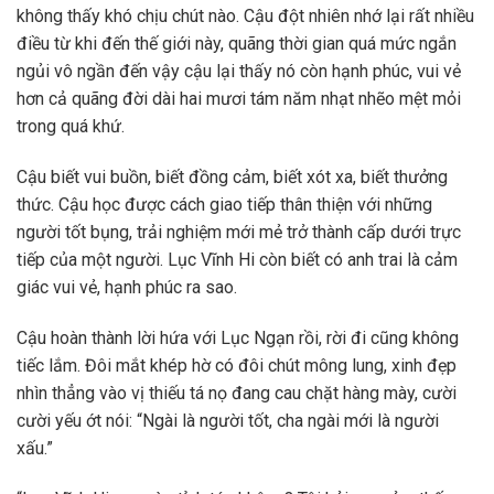
không thấy khó chịu chút nào. Cậu đột nhiên nhớ lại rất nhiều
điều từ khi đến thế giới này, quãng thời gian quá mức ngắn
ngủi vô ngần đến vậy cậu lại thấy nó còn hạnh phúc, vui vẻ
hơn cả quãng đời dài hai mươi tám năm nhạt nhẽo mệt mỏi
trong quá khứ.
Cậu biết vui buồn, biết đồng cảm, biết xót xa, biết thưởng
thức. Cậu học được cách giao tiếp thân thiện với những
người tốt bụng, trải nghiệm mới mẻ trở thành cấp dưới trực
tiếp của một người. Lục Vĩnh Hi còn biết có anh trai là cảm
giác vui vẻ, hạnh phúc ra sao.
Cậu hoàn thành lời hứa với Lục Ngạn rồi, rời đi cũng không
tiếc lắm. Đôi mắt khép hờ có đôi chút mông lung, xinh đẹp
nhìn thẳng vào vị thiếu tá nọ đang cau chặt hàng mày, cười
cười yếu ớt nói: “Ngài là người tốt, cha ngài mới là người
xấu.”