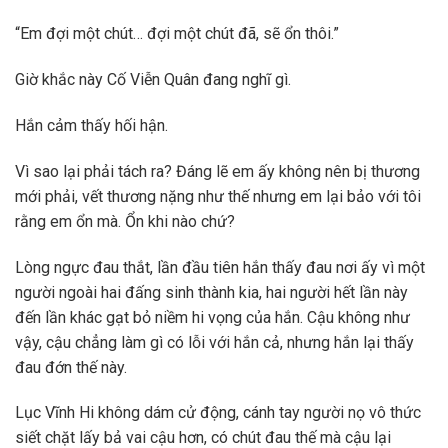
“Em đợi một chút… đợi một chút đã, sẽ ổn thôi.”
Giờ khắc này Cố Viễn Quân đang nghĩ gì.
Hắn cảm thấy hối hận.
Vì sao lại phải tách ra? Đáng lẽ em ấy không nên bị thương
mới phải, vết thương nặng như thế nhưng em lại bảo với tôi
rằng em ổn mà. Ổn khi nào chứ?
Lòng ngực đau thắt, lần đầu tiên hắn thấy đau nơi ấy vì một
người ngoài hai đấng sinh thành kia, hai người hết lần này
đến lần khác gạt bỏ niềm hi vọng của hắn. Cậu không như
vậy, cậu chẳng làm gì có lỗi với hắn cả, nhưng hắn lại thấy
đau đớn thế này.
Lục Vĩnh Hi không dám cử động, cánh tay người nọ vô thức
siết chặt lấy bả vai cậu hơn, có chút đau thế mà cậu lại