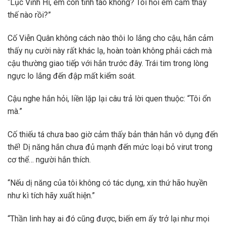
“Lục Vĩnh Hi, em còn tỉnh táo không? Tôi hỏi em cảm thấy
thế nào rồi?”
Cố Viễn Quân không cách nào thôi lo lắng cho cậu, hắn cảm
thấy nụ cười này rất khác lạ, hoàn toàn không phải cách mà
cậu thường giao tiếp với hắn trước đây. Trái tim trong lòng
ngực lo lắng đến đập mất kiểm soát.
Cậu nghe hắn hỏi, liền lặp lại câu trả lời quen thuộc: “Tôi ổn
mà.”
Cố thiếu tá chưa bao giờ cảm thấy bản thân hắn vô dụng đến
thế! Dị năng hắn chưa đủ mạnh đến mức loại bỏ virut trong
cơ thể… người hắn thích.
“Nếu dị năng của tôi không có tác dụng, xin thứ hão huyền
như kì tích hãy xuất hiện.”
“Thần linh hay ai đó cũng được, biến em ấy trở lại như mọi