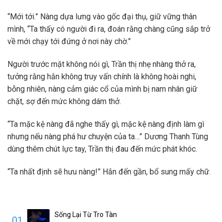
“Mới tới.” Nàng dựa lưng vào gốc đại thụ, giữ vững thân
mình, “Ta thấy có người đi ra, đoán rằng chàng cũng sắp trở
về mới chạy tới đứng ở nơi này chờ.”
Người trước mặt không nói gì, Trần thị nhẹ nhàng thở ra,
tưởng rằng hắn không truy vấn chính là không hoài nghi,
bỗng nhiên, nàng cảm giác cổ của mình bị nam nhân giữ
chặt, sợ đến mức không dám thở.
“Ta mặc kệ nàng đã nghe thấy gì, mặc kệ nàng định làm gì
nhưng nếu nàng phá hư chuyện của ta…” Dương Thanh Tùng
dùng thêm chút lực tay, Trần thị đau đến mức phát khóc.
“Ta nhất định sẽ hưu nàng!” Hắn đến gần, bổ sung mấy chữ.
Sống Lại Từ Tro Tàn
01