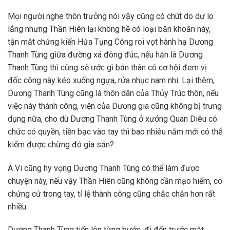
Mọi người nghe thôn trưởng nói vậy cũng có chút do dự lo
lắng nhưng Thần Hiên lại không hề có loại băn khoăn này,
tận mắt chứng kiến Hứa Tụng Công roi vọt hành hạ Dương
Thanh Tùng giữa đường xá đông đúc, nếu hắn là Dương
Thanh Tùng thì cũng sẽ ước gì bản thân có cơ hội đem vị
đốc công này kéo xuống ngựa, rửa nhục nam nhi. Lại thêm,
Dương Thanh Tùng cũng là thôn dân của Thủy Trúc thôn, nếu
việc này thành công, viện của Dương gia cũng không bị trưng
dụng nữa, cho dù Dương Thanh Tùng ở xưởng Quan Diêu có
chức có quyền, tiền bạc vào tay thì bao nhiêu năm mới có thể
kiếm được chừng đó gia sản?
A Vi cũng hy vọng Dương Thanh Tùng có thể làm được
chuyện này, nếu vậy Thần Hiên cũng không cần mạo hiểm, có
chứng cứ trong tay, tỉ lệ thành công cũng chắc chắn hơn rất
nhiều.
Dương Thanh Tùng tiến lên từng bước, đi đến trước mặt