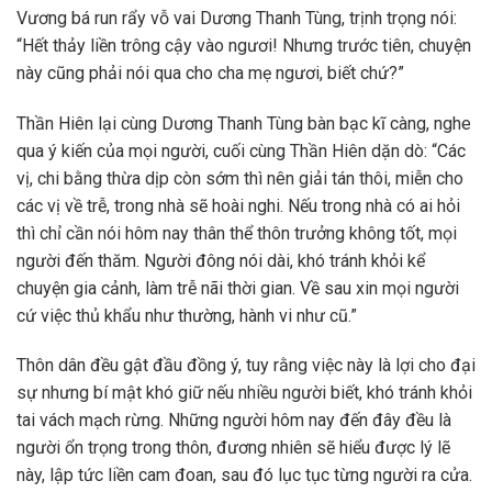
Vương bá run rẩy vỗ vai Dương Thanh Tùng, trịnh trọng nói:
“Hết thảy liền trông cậy vào ngươi! Nhưng trước tiên, chuyện
này cũng phải nói qua cho cha mẹ ngươi, biết chứ?”
Thần Hiên lại cùng Dương Thanh Tùng bàn bạc kĩ càng, nghe
qua ý kiến của mọi người, cuối cùng Thần Hiên dặn dò: “Các
vị, chi bằng thừa dịp còn sớm thì nên giải tán thôi, miễn cho
các vị về trễ, trong nhà sẽ hoài nghi. Nếu trong nhà có ai hỏi
thì chỉ cần nói hôm nay thân thể thôn trưởng không tốt, mọi
người đến thăm. Người đông nói dài, khó tránh khỏi kể
chuyện gia cảnh, làm trễ nãi thời gian. Về sau xin mọi người
cứ việc thủ khẩu như thường, hành vi như cũ.”
Thôn dân đều gật đầu đồng ý, tuy rằng việc này là lợi cho đại
sự nhưng bí mật khó giữ nếu nhiều người biết, khó tránh khỏi
tai vách mạch rừng. Những người hôm nay đến đây đều là
người ổn trọng trong thôn, đương nhiên sẽ hiểu được lý lẽ
này, lập tức liền cam đoan, sau đó lục tục từng người ra cửa.