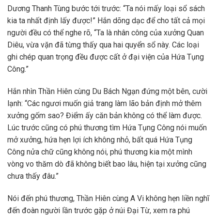
Dương Thanh Tùng bước tới trước: “Ta nói mấy loại sổ sách
kia ta nhất định lấy được!” Hắn dõng dạc để cho tất cả mọi
người đều có thể nghe rõ, “Ta là nhân công của xưởng Quan
Diêu, vừa vặn đã từng thấy qua hai quyển sổ này. Các loại
ghi chép quan trọng đều được cất ở đại viện của Hứa Tụng
Công.”
Hắn nhìn Thần Hiên cùng Du Bách Ngạn đứng một bên, cười
lạnh: “Các ngươi muốn giả trang làm lão bản định mở thêm
xưởng gốm sao? Điểm ấy căn bản không có thể làm được.
Lúc trước cũng có phú thương tìm Hứa Tụng Công nói muốn
mở xưởng, hứa hẹn lợi ích không nhỏ, bất quá Hứa Tụng
Công nửa chữ cũng không nói, phú thương kia một mình
vòng vo thăm dò đã không biết bao lâu, hiện tại xưởng cũng
chưa thấy đâu.”
Nói đến phú thương, Thần Hiên cùng A Vi không hẹn liền nghĩ
đến đoàn người lần trước gặp ở núi Đại Từ, xem ra phú