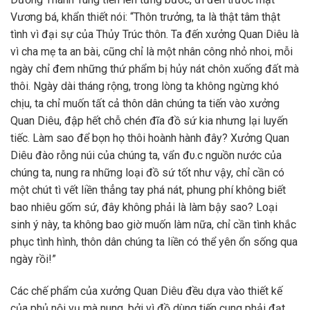
Vương bá, khẩn thiết nói: “Thôn trưởng, ta là thật tâm thật
tình vì đại sự của Thủy Trúc thôn. Ta đến xưởng Quan Diêu là
vì cha mẹ ta an bài, cũng chỉ là một nhân công nhỏ nhoi, mỗi
ngày chỉ đem những thứ phẩm bị hủy nát chôn xuống đất mà
thôi. Ngày dài tháng rộng, trong lòng ta không ngừng khó
chịu, ta chỉ muốn tất cả thôn dân chúng ta tiến vào xưởng
Quan Diêu, đập hết chỗ chén đĩa đồ sứ kia nhưng lại luyến
tiếc. Làm sao để bọn họ thôi hoành hành đây? Xưởng Quan
Diêu đào rỗng núi của chúng ta, vẩn đυ.c nguồn nước của
chúng ta, nung ra những loại đồ sứ tốt như vậy, chỉ cần có
một chút tì vết liền thẳng tay phá nát, phung phí không biết
bao nhiêu gốm sứ, đây không phải là làm bậy sao? Loại
sinh ý này, ta không bao giờ muốn làm nữa, chỉ cần tình khắc
phục tình hình, thôn dân chúng ta liền có thể yên ổn sống qua
ngày rồi!”
Các chế phẩm của xưởng Quan Diêu đều dựa vào thiết kế
của phủ nội vụ mà nung, bởi vì đồ dùng tiến cung phải đạt