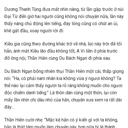
Dương Thanh Tùng đưa mắt nhìn nàng, từ lần gặp trước ở núi
Đại Từ đến giờ hai người cũng không nói chuyện nữa, lần này
thấy nàng chủ động lên tiếng, đáy lòng cũng có chút an ủi,
khẽ gật đầu, xoay người rời đi.
Kiều gia cũng theo đường khác trở về nhà, lúc này trời đã tối
hẳn, ánh mắt Kiều lão đầu không tốt, A Vi liền ở phía trước
đỡ ông nội, Thần Hiên cùng Du Bách Ngạn đi phía sau.
Du Bách Ngạn bỗng nhiên thụi Thần Hiên một cái, thấp giọng
nói: “Ha, có phải nam nhân kia không vừa ý ngươi không? Ta
thế nào lại cảm thấy người ta rõ ràng không muốn cho ngươi
độc chiếm danh tiếng.” Là thôn dân cùng một thôn, lại còn
mấy lần nhìn chị dâu nhỏ của hắn, chuyện xưa xem ra rất dài
đây…
Thần Hiên cười nhẹ: “Mặc kệ hắn có ý kiến gì với ta không,
hắn là thật tâm muốn làm chuyện này, hơn nữa tỷ lệ thành