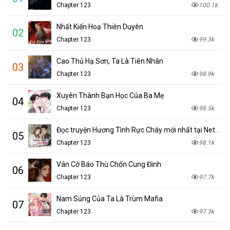
Chapter 123
100.1k
Nhất Kiến Hoạ Thiên Duyên
02
Chapter 123
99.3k
Cao Thủ Hạ Sơn, Ta Là Tiên Nhân
03
Chapter 123
98.9k
Xuyên Thành Bạn Học Của Ba Mẹ
04
Chapter 123
98.5k
Đọc truyện Hương Tình Rực Cháy mới nhất tại NetTruyen
05
Chapter 123
98.1k
Ván Cờ Báo Thù Chốn Cung Đình
06
Chapter 123
97.7k
Nam Sủng Của Ta Là Trùm Mafia
07
Chapter 123
97.3k