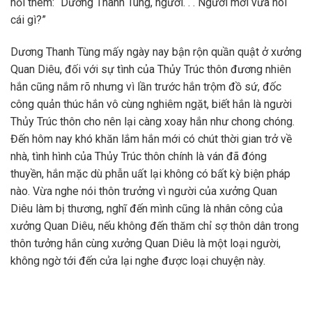
hỏi thêm: “Dương Thanh Tùng, ngươi. . . Ngươi mới vừa nói
cái gì?”
Dương Thanh Tùng mấy ngày nay bận rộn quần quật ở xưởng
Quan Diêu, đối với sự tình của Thủy Trúc thôn đương nhiên
hắn cũng nắm rõ nhưng vì lần trước hắn trộm đồ sứ, đốc
công quản thúc hắn vô cùng nghiêm ngặt, biết hắn là người
Thủy Trúc thôn cho nên lại càng xoay hắn như chong chóng.
Đến hôm nay khó khăn lắm hắn mới có chút thời gian trở về
nhà, tình hình của Thủy Trúc thôn chính là ván đã đóng
thuyền, hắn mặc dù phẫn uất lại không có bất kỳ biện pháp
nào. Vừa nghe nói thôn trưởng vì người của xưởng Quan
Diêu làm bị thương, nghĩ đến mình cũng là nhân công của
xưởng Quan Diêu, nếu không đến thăm chỉ sợ thôn dân trong
thôn tưởng hắn cùng xưởng Quan Diêu là một loại người,
không ngờ tới đến cửa lại nghe được loại chuyện này.