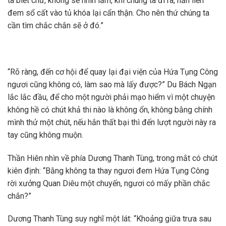
ta biết chữ, không sẽ nhìn lầm, khi chúng ta đi ra, hắn liền
đem sổ cất vào tủ khóa lại cẩn thận. Cho nên thứ chúng ta
cần tìm chắc chắn sẽ ở đó.”
“Rõ ràng, đến cơ hội để quay lại đại viện của Hứa Tụng Công
ngươi cũng không có, làm sao mà lấy được?” Du Bách Ngạn
lắc lắc đầu, để cho một người phải mạo hiểm vì một chuyện
không hề có chút khả thi nào là không ổn, không bằng chính
mình thử một chút, nếu hắn thất bại thì đến lượt người này ra
tay cũng không muộn.
Thần Hiên nhìn về phía Dương Thanh Tùng, trong mắt có chút
kiên định: “Bằng không ta thay ngươi đem Hứa Tụng Công
rời xưởng Quan Diêu một chuyến, ngươi có mấy phần chắc
chắn?”
Dương Thanh Tùng suy nghĩ một lát: “Khoảng giữa trưa sau