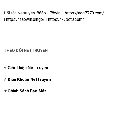
Đối tác Nettruyen:
888b
-
78win
-
https://aog7770.com/
|
https://saowin.bingo/
|
https://77bet0.com/
THEO DÕI NETTRUYEN
⭐️
Giới Thiệu NetTruyen
⭐️
Điều Khoản NetTruyen
⭐️
Chính Sách Bảo Mật