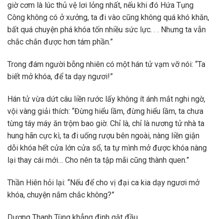
giờ cơm là lúc thủ vệ lơi lỏng nhất, nếu khi đó Hứa Tụng
Công không có ở xưởng, ta đi vào cũng không quá khó khăn,
bất quá chuyện phá khóa tốn nhiều sức lực. . . Nhưng ta vẫn
chắc chắn được hơn tám phần.”
Trong đám người bỗng nhiên có một hán tử vạm vỡ nói: “Ta
biết mở khóa, để ta dạy ngươi!”
Hán tử vừa dứt câu liền rước lấy không ít ánh mắt nghi ngờ,
vội vàng giải thích: “Đừng hiểu lầm, đừng hiểu lầm, ta chưa
từng táy máy ăn trộm bao giờ. Chỉ là, chỉ là nương tử nhà ta
hung hãn cực kì, ta đi uống rượu bên ngoài, nàng liền giận
dỗi khóa hết cửa lớn cửa sổ, ta tự mình mở được khóa nàng
lại thay cái mới… Cho nên ta tập mãi cũng thành quen.”
Thần Hiên hỏi lại: “Nếu để cho vị đại ca kia dạy ngươi mở
khóa, chuyện nắm chắc không?”
Dương Thanh Tùng khẳng định gật đầu.