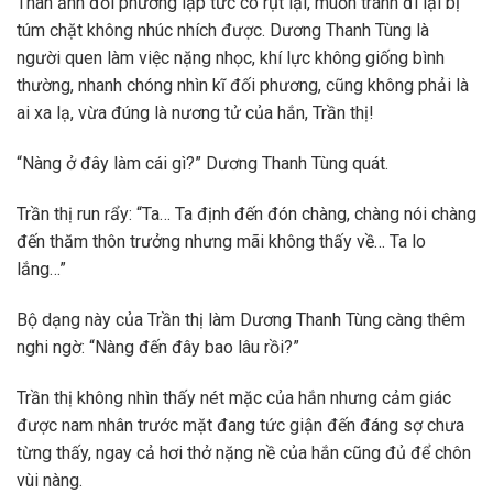
Thân ảnh đối phương lập tức co rụt lại, muốn tránh đi lại bị
túm chặt không nhúc nhích được. Dương Thanh Tùng là
người quen làm việc nặng nhọc, khí lực không giống bình
thường, nhanh chóng nhìn kĩ đối phương, cũng không phải là
ai xa lạ, vừa đúng là nương tử của hắn, Trần thị!
“Nàng ở đây làm cái gì?” Dương Thanh Tùng quát.
Trần thị run rẩy: “Ta… Ta định đến đón chàng, chàng nói chàng
đến thăm thôn trưởng nhưng mãi không thấy về… Ta lo
lắng…”
Bộ dạng này của Trần thị làm Dương Thanh Tùng càng thêm
nghi ngờ: “Nàng đến đây bao lâu rồi?”
Trần thị không nhìn thấy nét mặc của hắn nhưng cảm giác
được nam nhân trước mặt đang tức giận đến đáng sợ chưa
từng thấy, ngay cả hơi thở nặng nề của hắn cũng đủ để chôn
vùi nàng.