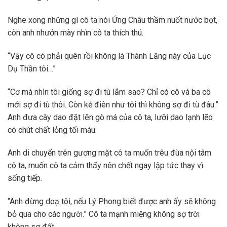
Nghe xong những gì cô ta nói Ứng Châu thầm nuốt nước bọt,
còn anh nhướn mày nhìn cô ta thích thú.
“Vậy cô có phải quên rồi không là Thành Lăng này của Lục
Dụ Thần tôi…”
“Cơ mà nhìn tôi giống sợ đi tù lắm sao? Chỉ có cô và ba cô
mới sợ đi tù thôi. Còn kẻ điên như tôi thì không sợ đi tù đâu.”
Anh đưa cây dao đặt lên gò má của cô ta, lưỡi dao lạnh lẽo
có chút chất lỏng tối màu.
Anh di chuyển trên gương mặt cô ta muốn trêu đùa nội tâm
cô ta, muốn cô ta cảm thấy nên chết ngay lập tức thay vì
sống tiếp.
“Anh đừng doạ tôi, nếu Lý Phong biết được anh ấy sẽ không
bỏ qua cho các người.” Cô ta mạnh miệng không sợ trời
không sợ đất.