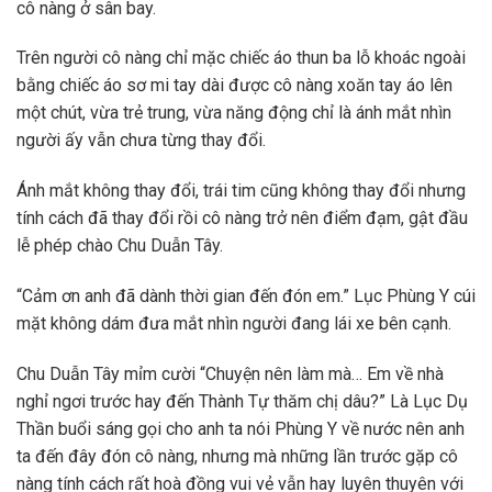
cô nàng ở sân bay.
Trên người cô nàng chỉ mặc chiếc áo thun ba lỗ khoác ngoài
bằng chiếc áo sơ mi tay dài được cô nàng xoăn tay áo lên
một chút, vừa trẻ trung, vừa năng động chỉ là ánh mắt nhìn
người ấy vẫn chưa từng thay đổi.
Ánh mắt không thay đổi, trái tim cũng không thay đổi nhưng
tính cách đã thay đổi rồi cô nàng trở nên điểm đạm, gật đầu
lễ phép chào Chu Duẫn Tây.
“Cảm ơn anh đã dành thời gian đến đón em.” Lục Phùng Y cúi
mặt không dám đưa mắt nhìn người đang lái xe bên cạnh.
Chu Duẫn Tây mỉm cười “Chuyện nên làm mà… Em về nhà
nghỉ ngơi trước hay đến Thành Tự thăm chị dâu?” Là Lục Dụ
Thần buổi sáng gọi cho anh ta nói Phùng Y về nước nên anh
ta đến đây đón cô nàng, nhưng mà những lần trước gặp cô
nàng tính cách rất hoà đồng vui vẻ vẫn hay luyên thuyên với