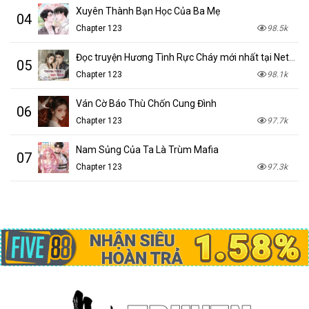
Xuyên Thành Bạn Học Của Ba Mẹ
04
Chapter 123
98.5k
Đọc truyện Hương Tình Rực Cháy mới nhất tại NetTruyen
05
Chapter 123
98.1k
Ván Cờ Báo Thù Chốn Cung Đình
06
Chapter 123
97.7k
Nam Sủng Của Ta Là Trùm Mafia
07
Chapter 123
97.3k