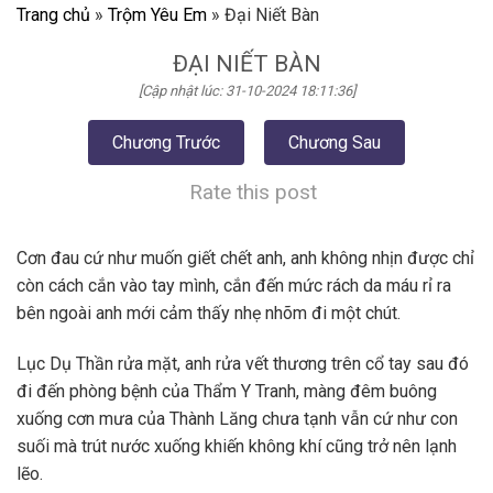
Trang chủ
»
Trộm Yêu Em
»
Đại Niết Bàn
ĐẠI NIẾT BÀN
[Cập nhật lúc: 31-10-2024 18:11:36]
Chương Trước
Chương Sau
Rate this post
Cơn đau cứ như muốn giết chết anh, anh không nhịn được chỉ
còn cách cắn vào tay mình, cắn đến mức rách da máu rỉ ra
bên ngoài anh mới cảm thấy nhẹ nhõm đi một chút.
Lục Dụ Thần rửa mặt, anh rửa vết thương trên cổ tay sau đó
đi đến phòng bệnh của Thẩm Y Tranh, màng đêm buông
xuống cơn mưa của Thành Lăng chưa tạnh vẫn cứ như con
suối mà trút nước xuống khiến không khí cũng trở nên lạnh
lẽo.