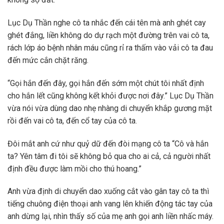
Lục Dụ Thần nghe cô ta nhắc đến cái tên mà anh ghét cay
ghét đắng, liền không do dự rạch một đường trên vai cô ta,
rách lớp áo bệnh nhân máu cũng rỉ ra thấm vào vải cô ta đau
đến mức cắn chặt răng.
“Gọi hắn đến đây, gọi hắn đến sớm một chút tôi nhất định
cho hắn lết cũng không kết khỏi được nơi đây.” Lục Dụ Thần
vừa nói vừa dùng dao nhẹ nhàng di chuyển khắp gương mặt
rồi đến vai cô ta, đến cổ tay của cô ta.
Đôi mắt anh cứ như quỷ dữ đến đòi mạng cô ta “Cô và hắn
ta? Yên tâm đi tôi sẽ không bỏ qua cho ai cả, cả người nhất
định đều được làm mồi cho thú hoang.”
Anh vừa định di chuyển dao xuống cắt vào gân tay cô ta thì
tiếng chuông điện thoại anh vang lên khiến động tác tay của
anh dừng lại, nhìn thấy số của mẹ anh gọi anh liền nhấc máy.