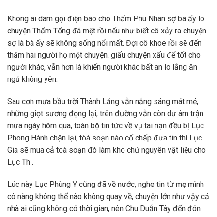
Không ai dám gọi điện báo cho Thẩm Phu Nhân sợ bà ấy lo
chuyện Thẩm Tổng đã mệt rồi nếu như biết cô xảy ra chuyện
sợ là bà ấy sẽ không sống nổi mất. Đợi cô khoe rồi sẽ đến
thăm hai người họ một chuyện, giấu chuyện xấu để tốt cho
người khác, vẫn hơn là khiến người khác bất an lo lắng ăn
ngủ không yên.
Sau cơn mưa bầu trời Thành Lăng vẫn nắng sáng mát mẻ,
những giọt sương đọng lại, trên đường vẫn còn dư âm trận
mưa ngày hôm qua, toàn bộ tin tức về vụ tai nạn đều bị Lục
Phong Hành chặn lại, tòà soạn nào cố chấp đưa tin thì Lục
Gia sẽ mua cả toà soạn đó làm kho chứ nguyên vật liệu cho
Lục Thị.
Lúc này Lục Phùng Y cũng đã về nước, nghe tin từ mẹ mình
cô nàng không thể nào không quay về, chuyện lớn như vậy cả
nhà ai cũng không có thời gian, nên Chu Duẫn Tây đến đón