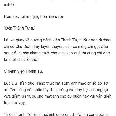
anh ta.
Hôm nay lại im lặng hơn nhiều rồi.
“Đến Thành Tự ạ.”
Lái xe quay về hướng bệnh viện Thành Tự, suốt đoạn đường
chỉ có Chu Duẫn Tây luyên thuyên, còn cô nàng chỉ gật đầu
sau đó lại nhẹ nhàng cười cho qua, khó quá thì cũng chỉ đáp
lại một chút rồi thôi.
Ở bệnh viện Thành Tự.
Lục Dụ Thần buổi sáng thức rất sớm, anh mặc chiếc áo sơ
mi đen cùng với quần tây đen, trông vừa tùy tiện, nhưng lại
vừa điềm đạm, gương mặt anh cho dù buồn hay vui vẫn điển
trai như vậy.
“Tranh Tranh đợi anh nhé, anh giúp em đi đòi lại công bằng,