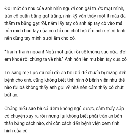
Đôi mắt ôn nhu của anh nhìn người con gái trước mặt mình,
trán cô quấn băng gạt trắng, nhìn kỹ vẫn thấy một ít máu đã
thấm ra băng gạt rồi, nắm lấy tay cô anh áp tay cô vào má
của mình bàn tay của cô chỉ còn chút hơi ấm anh sợ cô lạnh
nên dùng tay mình sưởi ấm cho cô.
“Tranh Tranh ngoan! Ngủ một giấc rồi sẽ không sao nữa, đợi
em khoẻ rồi chúng ta về nhà.” Anh hôn lên mu bàn tay của cô.
Từ sáng mẹ Lục đã nấu đồ ăn bồi bổ để chuẩn bị mang đến
bệnh cho anh, cũng không biết tình hình ở bệnh viện như thế
nào rồi bà không thấy anh gọi về nhà nên cảm thấy có chút
bất an.
Chẳng hiểu sao bà cả đêm không ngủ được, cảm thấy sắp
có chuyện xảy ra rồi nhưng lại không biết phải trấn an bản
thân bằng cách nào, chỉ còn cách đến bệnh viện xem tình
hình của cô.