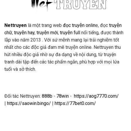
Nettruyen
là một trang web
đọc truyện onlin
e, đọc
truyện
chữ
,
truyện hay
,
truyện mới
,
truyện full
nổi tiếng, được thành
lập vào năm 2013 . Với sứ mệnh mang lại trải nghiệm tốt
nhất cho các độc giả đam mê truyện online. Nettruyen thu
hút nhiều độc giả nhờ sự đa dạng về nội dung, từ truyện
tranh dài tập đến các tác phẩm ngắn, phù hợp với mọi lứa
tuổi và sở thích.
Đối tác Nettruyen:
888b
-
78win
-
https://aog7770.com/
|
https://saowin.bingo/
|
https://77bet0.com/