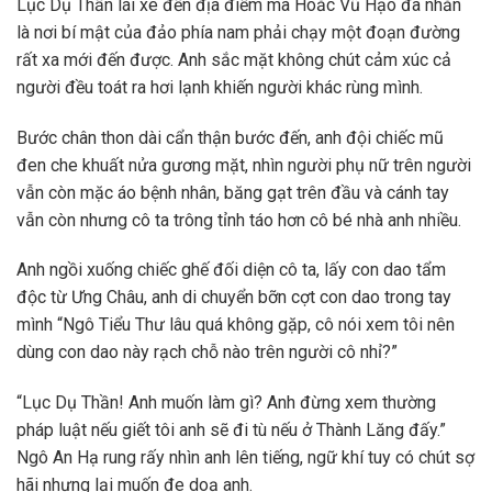
Lục Dụ Thần lái xe đến địa điểm mà Hoắc Vũ Hạo đã nhắn
là nơi bí mật của đảo phía nam phải chạy một đoạn đường
rất xa mới đến được. Anh sắc mặt không chút cảm xúc cả
người đều toát ra hơi lạnh khiến người khác rùng mình.
Bước chân thon dài cẩn thận bước đến, anh đội chiếc mũ
đen che khuất nửa gương mặt, nhìn người phụ nữ trên người
vẫn còn mặc áo bệnh nhân, băng gạt trên đầu và cánh tay
vẫn còn nhưng cô ta trông tỉnh táo hơn cô bé nhà anh nhiều.
Anh ngồi xuống chiếc ghế đối diện cô ta, lấy con dao tẩm
độc từ Ưng Châu, anh di chuyển bỡn cợt con dao trong tay
mình “Ngô Tiểu Thư lâu quá không gặp, cô nói xem tôi nên
dùng con dao này rạch chỗ nào trên người cô nhỉ?”
“Lục Dụ Thần! Anh muốn làm gì? Anh đừng xem thường
pháp luật nếu giết tôi anh sẽ đi tù nếu ở Thành Lăng đấy.”
Ngô An Hạ rung rấy nhìn anh lên tiếng, ngữ khí tuy có chút sợ
hãi nhưng lại muốn đe doạ anh.