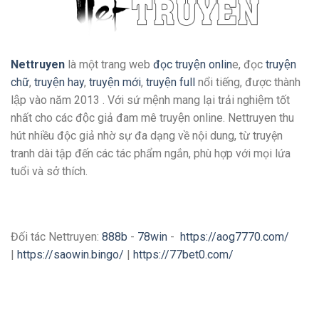
Nettruyen
là một trang web
đọc truyện onlin
e, đọc
truyện
chữ
,
truyện hay
,
truyện mới
,
truyện full
nổi tiếng, được thành
lập vào năm 2013 . Với sứ mệnh mang lại trải nghiệm tốt
nhất cho các độc giả đam mê truyện online. Nettruyen thu
hút nhiều độc giả nhờ sự đa dạng về nội dung, từ truyện
tranh dài tập đến các tác phẩm ngắn, phù hợp với mọi lứa
tuổi và sở thích.
Đối tác Nettruyen:
888b
-
78win
-
https://aog7770.com/
|
https://saowin.bingo/
|
https://77bet0.com/