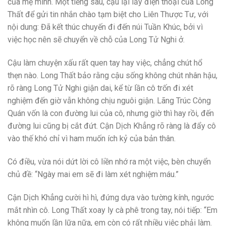
của mẹ mình. Một tiếng sau, cậu lại lấy điện thoại của Long
Thất để gửi tin nhắn chào tạm biệt cho Liên Thược Tư, với
nội dung: Đã kết thúc chuyến đi đến núi Tuần Khúc, bởi vì
việc học nên sẽ chuyển về chỗ của Long Tử Nghi ở.
Cậu làm chuyện xấu rất quen tay hay việc, chẳng chút hổ
thẹn nào. Long Thất bảo rằng cậu sống không chút nhân hậu,
rõ ràng Long Tử Nghi giận dai, kể từ lần cô trốn đi xét
nghiệm đến giờ vẫn không chịu nguôi giận. Lãng Trúc Công
Quán vốn là con đường lui của cô, nhưng giờ thì hay rồi, đến
đường lui cũng bị cắt đứt. Cận Dịch Khẳng rõ ràng là đẩy cô
vào thế khó chỉ vì ham muốn ích kỷ của bản thân.
Có điều, vừa nói dứt lời cô liền nhớ ra một việc, bèn chuyển
chủ đề: “Ngày mai em sẽ đi làm xét nghiệm máu.”
Cận Dịch Khẳng cười hì hì, đứng dựa vào tường kính, ngước
mắt nhìn cô. Long Thất xoay ly cà phê trong tay, nói tiếp: “Em
không muốn lần lữa nữa, em còn có rất nhiều việc phải làm.