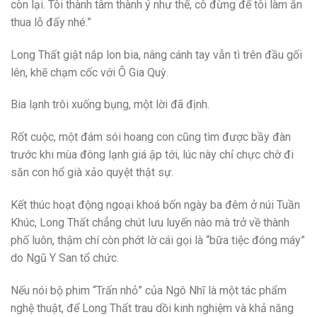
còn lại. Tôi thành tâm thành ý như thế, cô đừng để tôi làm ăn
thua lỗ đấy nhé.”
Long Thất giật nắp lon bia, nâng cánh tay vẫn tì trên đầu gối
lên, khẽ chạm cốc với Ô Gia Quỳ.
Bia lạnh trôi xuống bụng, một lời đã định.
Rốt cuộc, một đám sói hoang con cũng tìm được bầy đàn
trước khi mùa đông lạnh giá ập tới, lúc này chỉ chực chờ đi
săn con hổ già xảo quyệt thật sự.
Kết thúc hoạt động ngoại khoá bốn ngày ba đêm ở núi Tuần
Khúc, Long Thất chẳng chút lưu luyến nào mà trở về thành
phố luôn, thậm chí còn phớt lờ cái gọi là “bữa tiệc đóng máy”
do Ngũ Y San tổ chức.
Nếu nói bộ phim “Trấn nhỏ” của Ngô Nhĩ là một tác phẩm
nghệ thuật, để Long Thất trau dồi kinh nghiệm và khả năng