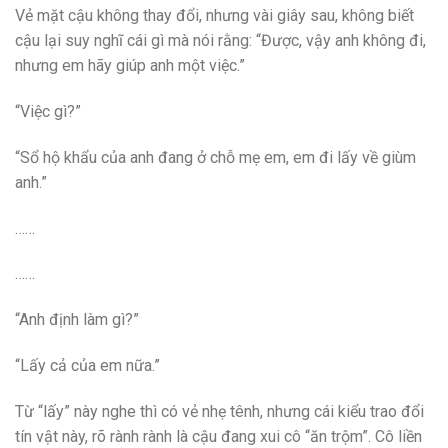
Vẻ mặt cậu không thay đổi, nhưng vài giây sau, không biết
cậu lại suy nghĩ cái gì mà nói rằng: “Được, vậy anh không đi,
nhưng em hãy giúp anh một việc.”
“Việc gì?”
“Sổ hộ khẩu của anh đang ở chỗ mẹ em, em đi lấy về giùm
anh.”
……
……
“Anh định làm gì?”
“Lấy cả của em nữa.”
Từ “lấy” này nghe thì có vẻ nhẹ tênh, nhưng cái kiểu trao đổi
tín vật này, rõ rành rành là cậu đang xui cô “ăn trộm”. Cô liền