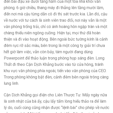
đến bãi đậu xe dưới tầng hầm của một tòa nhà khối văn
phòng. 6 giờ chiều, thang máy đi thẳng lên tầng mười lăm,
đến nơi mà cậu từng dẫn cô đi thị sát trước kia. Lần đó, cậu
về nước với tư cách là sinh viên trao đổi, nơi này vẫn là một
văn phòng trống trải, chỉ có ánh hoàng hôn ngập tràn và một
chàng thiếu niên ngông cuồng. Hiện tại, mọi thứ đã hoàn
thiện và đi vào hoạt động. Bên ngoài bức tường kính là cảnh
đêm rực rỡ sắc màu, bên trong là một công ty giải trí chưa
hết giờ làm việc, vẫn còn bảy, tám người đang dùng
Powerpoint để thảo luận trong phòng họp sáng đèn. Long
Thất đi theo Cận Dịch Khẳng bước vào từ cửa hông, tránh
khu vực văn phòng phía ngoài, tiến vào văn phòng của CEO.
Trong phòng không bật đèn, cảnh đêm bên ngoài trông càng
lung linh.
Cận Dịch Khẳng gọi điện cho Liên Thược Tư. Mấy ngày nữa
là sinh nhật của bà ấy, cậu lấy tấm lòng hiếu thảo ra để làm
lý do, cuối cùng cũng nhận được “lệnh bài” cho phép về nước