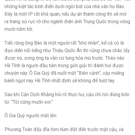
những kiệt tác kinh điển dưới ngòi bút của nhà văn họ Bào.
Đây là một IP rất khả quan, nếu dự án thành công thì sẽ mở
ra trang sử rực rỡ cho ngành điện ảnh Trung Quốc trong vòng
mười năm tới.
Tiếc rằng ông Bào là một người rất “khó nhằn”, kể cả có là
đạo diễn nổi tiếng như Thiệu Quốc Án thì cũng chưa chắc lấy
được nó, song ông ta vẫn cứ tung hỏa mù trước. Thảo nào
Hề Tĩnh là người đầu tiên trong giới giải trí đánh hơi được
chuyện này. Ô Gia Quỳ đã nuốt mất “Biên cảnh”, vậy miếng
bánh ngọt này Hề Tĩnh nhất định sẽ không để tuột tay.
Sau khi Cận Dịch Khẳng hỏi rõ thực hư, cậu chỉ nói đúng bốn
từ: “Tôi cũng muốn xơi.”
Ô Gia Quỳ ngước mắt lên.
Phương Toàn đẩy đĩa tôm hùm đất đến trước mặt cậu, và