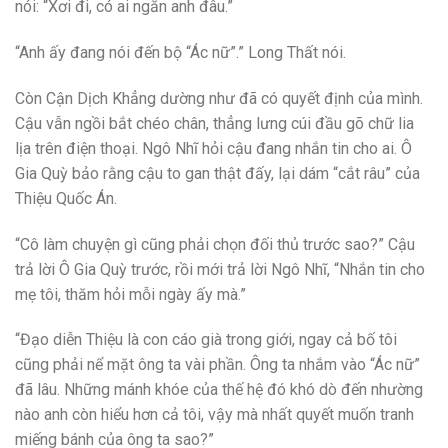
nói: “Xơi đi, có ai ngăn anh đâu.”
“Anh ấy đang nói đến bộ “Ác nữ”.” Long Thất nói.
Còn Cận Dịch Khẳng dường như đã có quyết định của mình.
Cậu vẫn ngồi bắt chéo chân, thẳng lưng cúi đầu gõ chữ lia
lịa trên điện thoại. Ngô Nhĩ hỏi cậu đang nhắn tin cho ai. Ô
Gia Quỳ bảo rằng cậu to gan thật đấy, lại dám “cắt râu” của
Thiệu Quốc Án.
“Cô làm chuyện gì cũng phải chọn đối thủ trước sao?” Cậu
trả lời Ô Gia Quỳ trước, rồi mới trả lời Ngô Nhĩ, “Nhắn tin cho
mẹ tôi, thăm hỏi mỗi ngày ấy mà.”
“Đạo diễn Thiệu là con cáo già trong giới, ngay cả bố tôi
cũng phải nể mặt ông ta vài phần. Ông ta nhắm vào “Ác nữ”
đã lâu. Những mánh khóe của thế hệ đó khó dò đến nhường
nào anh còn hiểu hơn cả tôi, vậy mà nhất quyết muốn tranh
miếng bánh của ông ta sao?”