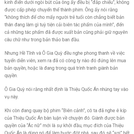
kinh điển dưới ngòi bút của ông ấy đều bị “đắp chiếu”, không
được cấp phép chuyển thể thành phim. Ông ấy nói rằng
“không thích để cho mấy người trẻ tuổi còn chẳng biết bản
thân đang làm gì tuỳ tiện cải biên tác phẩm của mình”, đến
cả những tác phẩm đã được xuất bản cũng phải giữ nguyên
câu chữ như trong bản thảo ban đầu.
Nhưng Hề Tĩnh và Ô Gia Quỳ đều nghe phong thanh về việc
tuyển diễn viên, xem ra đã có công ty nào đó đứng lên mua
bản quyền, hoặc là đang trong quá trình tranh giành bản
quyền.
Ô Gia Quỳ nói rằng nhất định là Thiệu Quốc Án nhúng tay vào
vụ này.
Khi còn đang quay bộ phim “Biên cảnh”, cô ta đã nghe ê kíp
của Thiệu Quốc Án bàn luận về chuyện đó. Giành được bản
quyền của “Ác nữ” mới là sự khởi đầu, mục đích của Thiệu
Quốc Án là dùng nó để làm bước đột phá, sau đó sẽ “xơi” hết