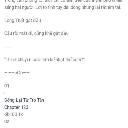
Trong căn phòng tối thui, chỉ có ánh đèn của thành phố chiếu
sáng hai người. Lời tỏ tình tuy dài dòng nhưng lại rất êm tai.
Long Thất gật đầu.
Cậu rời mắt đi, cũng khẽ gật đầu.
……
“Thì ra chuyện cười em kể nhạt thế cơ à?”
– —–oOo——
01
Sống Lại Từ Tro Tàn
Chapter 123
100.1k
02