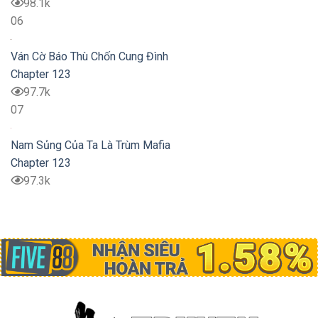
98.1k
06
Ván Cờ Báo Thù Chốn Cung Đình
Chapter 123
97.7k
07
Nam Sủng Của Ta Là Trùm Mafia
Chapter 123
97.3k