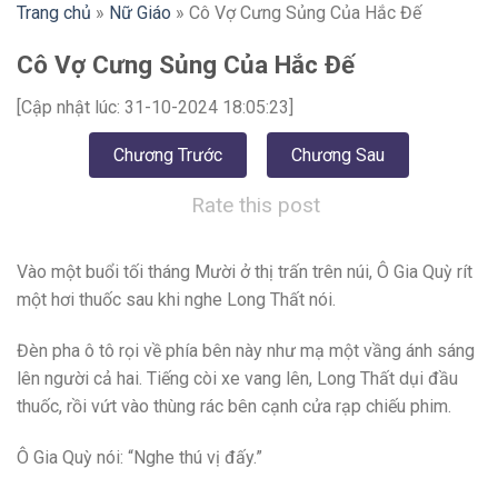
Trang chủ
»
Nữ Giáo
»
Cô Vợ Cưng Sủng Của Hắc Đế
Cô Vợ Cưng Sủng Của Hắc Đế
[Cập nhật lúc: 31-10-2024 18:05:23]
Chương Trước
Chương Sau
Rate this post
Vào một buổi tối tháng Mười ở thị trấn trên núi, Ô Gia Quỳ rít
một hơi thuốc sau khi nghe Long Thất nói.
Đèn pha ô tô rọi về phía bên này như mạ một vầng ánh sáng
lên người cả hai. Tiếng còi xe vang lên, Long Thất dụi đầu
thuốc, rồi vứt vào thùng rác bên cạnh cửa rạp chiếu phim.
Ô Gia Quỳ nói: “Nghe thú vị đấy.”