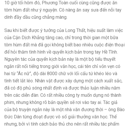
10 giờ tối hôm đó, Phương Toàn cuối cùng cũng được ăn
tôm hùm đất như ý nguyện. Cô nàng ăn say sưa đến nỗi tay
dính đầy dầu cũng chẳng màng.
Sau khi biết được ý tưởng của Long Thất, hiệu suất làm việc
của Cận Dịch Khẳng tăng cao, chỉ trong thời gian một bữa
tôm hùm đất mà đã gọi không biết bao nhiêu cuộc điện thoại
để hỏi thăm tình hình về quyển kịch bản trong tay Hề Tĩnh.
Nguyên tác của quyển kịch bản này là một bộ tiểu thuyết
ngắn rất nổi tiếng trong giới văn học, cái tên chỉ vỏn vẹn có
hai từ “Ác nữ”, độ dài 8000 chữ với lối cấu tứ khéo léo và
tình tiết lắt léo. Nhân vật được xây dựng một cách xuất sắc,
đã có độ phủ sóng nhất định và được thảo luận nhiều năm
trên các diễn đàn. Có rất nhiều công ty muốn dựng nó thành
phim, nhưng không rõ bản quyền sẽ rơi vào tay ai. Tác giả
của bộ truyện ngắn này là một nhà văn đương thời – ông Bào
Đức Dân từng đoạt được vô số giải thưởng văn học. Thế
nhưng, bởi vì tính cách bảo thủ cho nên rất nhiều tác phẩm