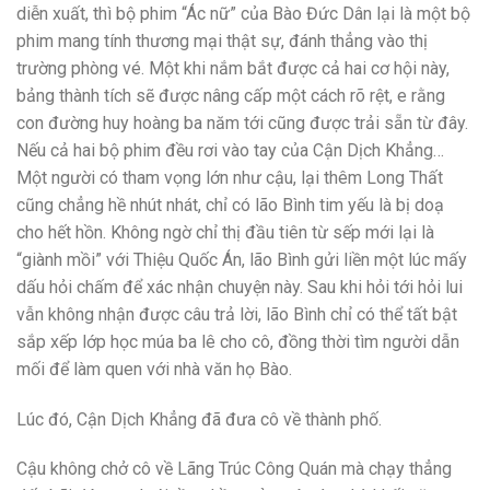
diễn xuất, thì bộ phim “Ác nữ” của Bào Đức Dân lại là một bộ
phim mang tính thương mại thật sự, đánh thẳng vào thị
trường phòng vé. Một khi nắm bắt được cả hai cơ hội này,
bảng thành tích sẽ được nâng cấp một cách rõ rệt, e rằng
con đường huy hoàng ba năm tới cũng được trải sẵn từ đây.
Nếu cả hai bộ phim đều rơi vào tay của Cận Dịch Khẳng…
Một người có tham vọng lớn như cậu, lại thêm Long Thất
cũng chẳng hề nhút nhát, chỉ có lão Bình tim yếu là bị doạ
cho hết hồn. Không ngờ chỉ thị đầu tiên từ sếp mới lại là
“giành mồi” với Thiệu Quốc Án, lão Bình gửi liền một lúc mấy
dấu hỏi chấm để xác nhận chuyện này. Sau khi hỏi tới hỏi lui
vẫn không nhận được câu trả lời, lão Bình chỉ có thể tất bật
sắp xếp lớp học múa ba lê cho cô, đồng thời tìm người dẫn
mối để làm quen với nhà văn họ Bào.
Lúc đó, Cận Dịch Khẳng đã đưa cô về thành phố.
Cậu không chở cô về Lãng Trúc Công Quán mà chạy thẳng