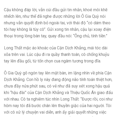
Cậu không đáp lời, vẫn cúi đầu gửi tin nhắn, khoé môi khẽ
nhếch lên, như thể đã nghe được những lời Ô Gia Quỳ nói
nhưng vẫn quyết định bỏ ngoài tai, với thái độ “có dám theo
tôi hay không là tùy cô”. Gửi xong tin nhắn, cậu lại xoay điện
thoại trong lòng bàn tay, quay đầu nói: “Ông chủ, tính tiền.”
Long Thất mặc áo khoác của Cận Dịch Khẳng, mái tóc dài
xõa trên vai. Lúc cậu đi ra quầy thanh toán, cô chống khuỷu
tay lên đầu gối, từ tốn chọn cua ngâm tương trong đĩa.
Ô Gia Quỳ gõ ngón tay lên mặt bàn, im lặng nhìn về phía Cận
Dịch Khẳng. Con hồ ly này đang động não tính toán thiệt hơn,
chưa đầy nửa phút sau, có vẻ như đã suy xét xong hậu quả
khi “hậu đài” của Cận Dịch Khẳng và Thiệu Quốc Án giao đấu
với nhau. Cô ta nghiêm túc nhìn Long Thất: “Được rồi, coi như
hôm nay tôi đã bước chân lên thuyền giặc của hai người. Tôi
với cô xử lý chuyện vai diễn, anh ấy giải quyết những việc