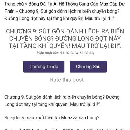
Trang chủ
»
Bóng Đá: Ta Ai Hệ Thống Cung Cấp Max Cấp Dự
Phán
»
Chương 9: Sút gôn đánh lệch ra biến chuyền bóng?
Đường Long đợt này tại tầng khí quyển! Mau trở lại đi!”.
CHƯƠNG 9: SÚT GÔN ĐÁNH LỆCH RA BIẾN
CHUYỀN BÓNG? ĐƯỜNG LONG ĐỢT NÀY
TẠI TẦNG KHÍ QUYỂN! MAU TRỞ LẠI ĐI!”.
[Cập nhật lúc: 03-10-2024 13:28:53]
Chương Trước
Chương Sau
Rate this post
Chương 9: Sút gôn đánh lệch ra biến chuyền bóng? Đường
Long đợt này tại tầng khí quyển! Mau trở lại đi!”.
Sneijder vì sao xuất hiện tại Meazza sân bóng?