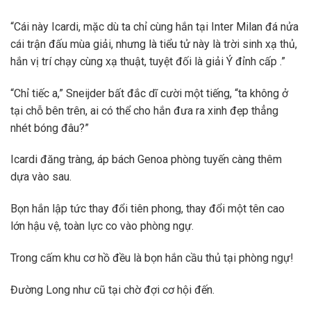
“Cái này Icardi, mặc dù ta chỉ cùng hắn tại Inter Milan đá nửa
cái trận đấu mùa giải, nhưng là tiểu tử này là trời sinh xạ thủ,
hắn vị trí chạy cùng xạ thuật, tuyệt đối là giải Ý đỉnh cấp .”
“Chỉ tiếc a,” Sneijder bất đắc dĩ cười một tiếng, “ta không ở
tại chỗ bên trên, ai có thể cho hắn đưa ra xinh đẹp thẳng
nhét bóng đâu?”
Icardi đăng tràng, áp bách Genoa phòng tuyến càng thêm
dựa vào sau.
Bọn hắn lập tức thay đổi tiên phong, thay đổi một tên cao
lớn hậu vệ, toàn lực co vào phòng ngự.
Trong cấm khu cơ hồ đều là bọn hắn cầu thủ tại phòng ngự!
Đường Long như cũ tại chờ đợi cơ hội đến.