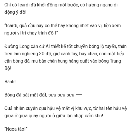
Chỉ có Icardi đã khởi động một bước, có hướng ngang di
động ý đồ!
“Icardi, quả cầu này có thể hay không nhét vào vị, liền xem
ngươi vị trí chạy trình độ !”
Đường Long căn cứ AI thiết kế tốt chuyền bóng lộ tuyến, thân
trên làm nghiêng 30 độ, giơ cánh tay, bày chân, con mắt tiếp
cận bóng đá, mu bàn chân hung hăng quất vào bóng Trung
Bộ!
Bành!
Bóng đá sát mặt đất, sưu sưu sưu ——
Quả nhiên xuyên qua hậu vệ mất vị khu vực, từ hai tên hậu vệ
giữa ở giữa quay người ở giữa lăn nhập cấm khu!
“Ngọa tào!”