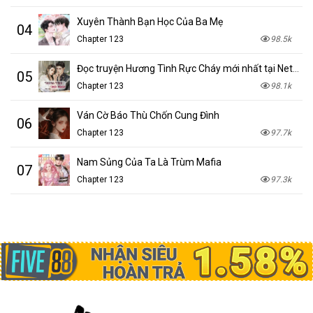
Xuyên Thành Bạn Học Của Ba Mẹ
04
Chapter 123
98.5k
Đọc truyện Hương Tình Rực Cháy mới nhất tại NetTruyen
05
Chapter 123
98.1k
Ván Cờ Báo Thù Chốn Cung Đình
06
Chapter 123
97.7k
Nam Sủng Của Ta Là Trùm Mafia
07
Chapter 123
97.3k