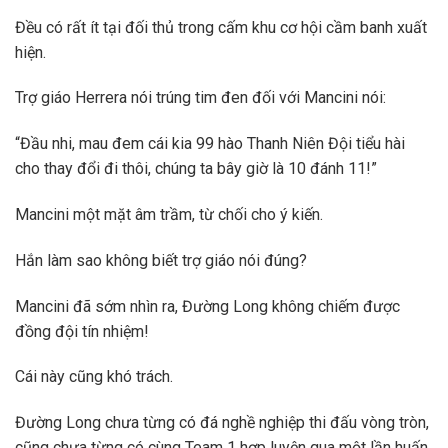
Đều có rất ít tại đối thủ trong cấm khu cơ hội cầm banh xuất
hiện.
Trợ giáo Herrera nói trúng tim đen đối với Mancini nói:
“Đầu nhi, mau đem cái kia 99 hào Thanh Niên Đội tiểu hài
cho thay đổi đi thôi, chúng ta bây giờ là 10 đánh 11!”
Mancini một mặt âm trầm, từ chối cho ý kiến.
Hắn làm sao không biết trợ giáo nói đúng?
Mancini đã sớm nhìn ra, Đường Long không chiếm được
đồng đội tín nhiệm!
Cái này cũng khó trách.
Đường Long chưa từng có đá nghề nghiệp thi đấu vòng tròn,
cũng chưa từng có cùng Team 1 hợp luyện qua một lần huấn