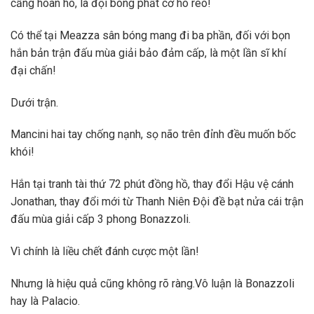
cẫng hoan hô, là đội bóng phất cờ hò reo!
Có thể tại Meazza sân bóng mang đi ba phần, đối với bọn
hắn bản trận đấu mùa giải bảo đảm cấp, là một lần sĩ khí
đại chấn!
Dưới trận.
Mancini hai tay chống nạnh, sọ não trên đỉnh đều muốn bốc
khói!
Hắn tại tranh tài thứ 72 phút đồng hồ, thay đổi Hậu vệ cánh
Jonathan, thay đổi mới từ Thanh Niên Đội đề bạt nửa cái trận
đấu mùa giải cấp 3 phong Bonazzoli.
Vì chính là liều chết đánh cược một lần!
Nhưng là hiệu quả cũng không rõ ràng.Vô luận là Bonazzoli
hay là Palacio.