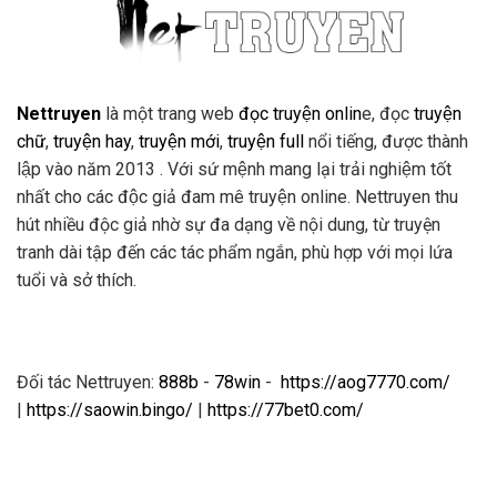
Nettruyen
là một trang web
đọc truyện onlin
e, đọc
truyện
chữ
,
truyện hay
,
truyện mới
,
truyện full
nổi tiếng, được thành
lập vào năm 2013 . Với sứ mệnh mang lại trải nghiệm tốt
nhất cho các độc giả đam mê truyện online. Nettruyen thu
hút nhiều độc giả nhờ sự đa dạng về nội dung, từ truyện
tranh dài tập đến các tác phẩm ngắn, phù hợp với mọi lứa
tuổi và sở thích.
Đối tác Nettruyen:
888b
-
78win
-
https://aog7770.com/
|
https://saowin.bingo/
|
https://77bet0.com/