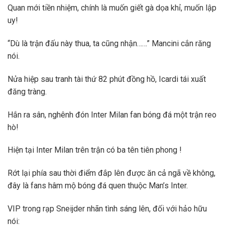
Quan mới tiền nhiệm, chính là muốn giết gà dọa khỉ, muốn lập
uy!
“Dù là trận đấu này thua, ta cũng nhận……” Mancini cắn răng
nói.
Nửa hiệp sau tranh tài thứ 82 phút đồng hồ, Icardi tái xuất
đăng tràng.
Hắn ra sân, nghênh đón Inter Milan fan bóng đá một trận reo
hò!
Hiện tại Inter Milan trên trận có ba tên tiên phong !
Rớt lại phía sau thời điểm đắp lên được ăn cả ngã về không,
đây là fans hâm mộ bóng đá quen thuộc Man’s Inter.
VIP trong rạp Sneijder nhãn tình sáng lên, đối với hảo hữu
nói: