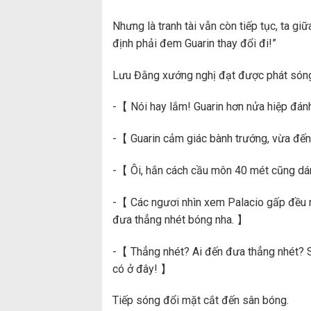
Nhưng là tranh tài vẫn còn tiếp tục, ta g
định phải đem Guarin thay đổi đi!”
Lưu Đằng xướng nghị đạt được phát sóng 
-【 Nói hay lắm! Guarin hơn nửa hiệp đán
-【 Guarin cảm giác bành trướng, vừa đến
-【 Ôi, hắn cách cầu môn 40 mét cũng dá
-【 Các ngươi nhìn xem Palacio gấp đều mu
đưa thẳng nhét bóng nha. 】
-【 Thẳng nhét? Ai đến đưa thẳng nhét? Sn
có ở đây! 】
Tiếp sóng đổi mặt cắt đến sân bóng.