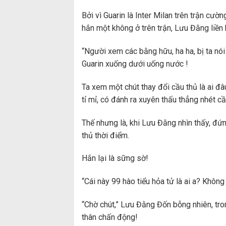
Bởi vì Guarin là Inter Milan trên trận cườ
hắn một không ở trên trận, Lưu Đằng liền 
“Người xem các bằng hữu, ha ha, bị ta nói 
Guarin xuống dưới uống nước !
Ta xem một chút thay đổi cầu thủ là ai đâu
tỉ mỉ, có đánh ra xuyên thấu thẳng nhét cầu
Thế nhưng là, khi Lưu Đằng nhìn thấy, đứng 
thủ thời điểm.
Hắn lại là sững sờ!
“Cái này 99 hào tiểu hỏa tử là ai a? Không 
“Chờ chút,” Lưu Đằng Đốn bỗng nhiên, tro
thân chấn động!