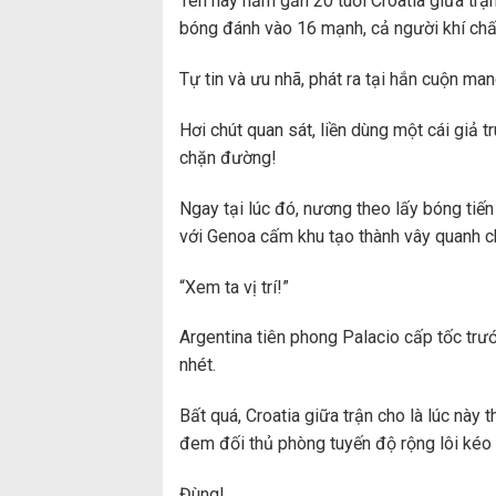
Tên này năm gần 20 tuổi Croatia giữa trận
bóng đánh vào 16 mạnh, cả người khí chất
Tự tin và ưu nhã, phát ra tại hắn cuộn man
Hơi chút quan sát, liền dùng một cái giả 
chặn đường!
Ngay tại lúc đó, nương theo lấy bóng tiến 
với Genoa cấm khu tạo thành vây quanh ch
“Xem ta vị trí!”
Argentina tiên phong Palacio cấp tốc tr
nhét.
Bất quá, Croatia giữa trận cho là lúc này 
đem đối thủ phòng tuyến độ rộng lôi kéo 
Đùng!