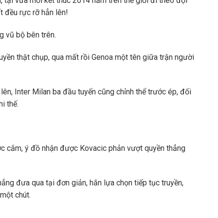
, tại vừa mới kết thúc 2014 năm trên thế giới đi theo đội
 đều rực rỡ hẳn lên!
g vũ bộ bên trên.
truyền thật chụp, qua mất rồi Genoa một tên giữa trận người
lên, Inter Milan ba đầu tuyến cũng chỉnh thể trước ép, đối
i thế.
ước cắm, ý đồ nhận được Kovacic phản vượt quyền thẳng
thẳng đưa qua tại đơn giản, hắn lựa chọn tiếp tục truyền,
một chút.