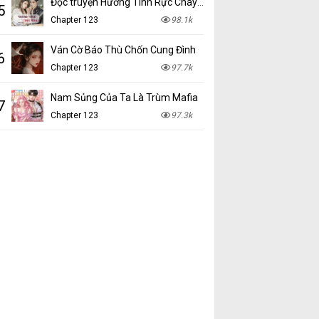
Đọc truyện Hương Tình Rực Cháy mới nhất tại NetTruyen
5
Chapter 123
98.1k
Ván Cờ Báo Thù Chốn Cung Đình
6
Chapter 123
97.7k
Nam Sủng Của Ta Là Trùm Mafia
7
Chapter 123
97.3k