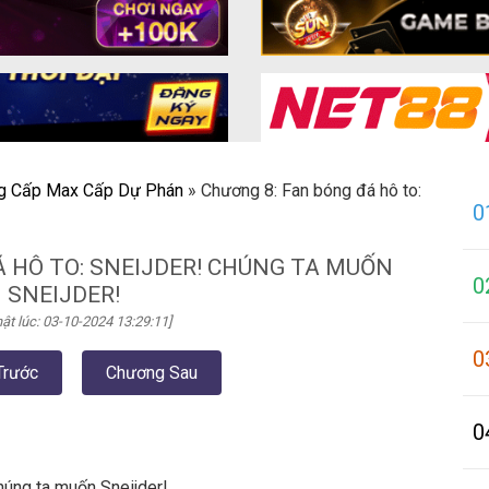
ng Cấp Max Cấp Dự Phán
»
Chương 8: Fan bóng đá hô to:
0
Á HÔ TO: SNEIJDER! CHÚNG TA MUỐN
0
SNEIJDER!
ật lúc: 03-10-2024 13:29:11]
0
Trước
Chương Sau
0
húng ta muốn Sneijder!