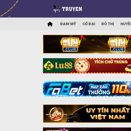
ĐAM MỸ
CỔ ĐẠI
ĐÔ THỊ
HUYỀ