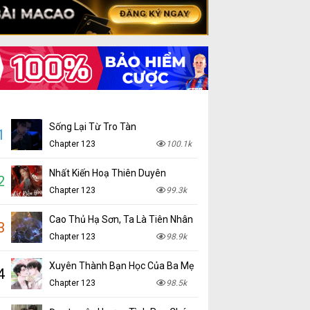
Sống Lại Từ Tro Tàn
1
Chapter 123
100.1k
Nhất Kiến Hoạ Thiên Duyên
2
Chapter 123
99.3k
Cao Thủ Hạ Sơn, Ta Là Tiên Nhân
3
Chapter 123
98.9k
Xuyên Thành Bạn Học Của Ba Mẹ
4
Chapter 123
98.5k