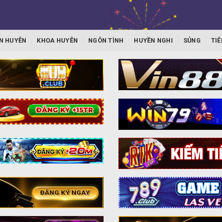
N HUYỄN
KHOA HUYỄN
NGÔN TÌNH
HUYỀN NGHI
SỦNG
TIÊ