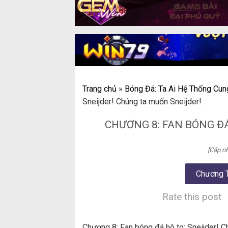
Trang chủ
»
Bóng Đá: Ta Ai Hệ Thống Cu
Sneijder! Chúng ta muốn Sneijder!
CHƯƠNG 8: FAN BÓNG Đ
[Cập nh
Chương 
Rate this post
Chương 8: Fan bóng đá hô to: Sneijder! C