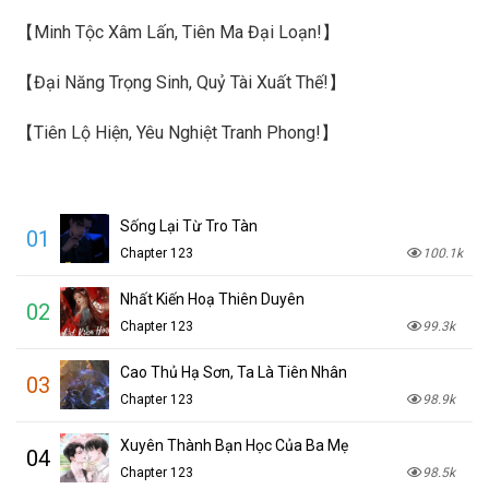
【Minh Tộc Xâm Lấn, Tiên Ma Đại Loạn!】
【Đại Năng Trọng Sinh, Quỷ Tài Xuất Thế!】
【Tiên Lộ Hiện, Yêu Nghiệt Tranh Phong!】
Sống Lại Từ Tro Tàn
01
Chapter 123
100.1k
Nhất Kiến Hoạ Thiên Duyên
02
Chapter 123
99.3k
Cao Thủ Hạ Sơn, Ta Là Tiên Nhân
03
Chapter 123
98.9k
Xuyên Thành Bạn Học Của Ba Mẹ
04
Chapter 123
98.5k