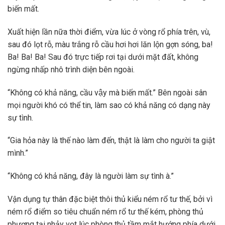
biến mất.
Xuất hiện lần nữa thời điểm, vừa lúc ở vòng rổ phía trên, vù,
sau đó lọt rỗ, màu trắng rỗ cầu hơi hơi lăn lộn gợn sóng, ba!
Ba! Ba! Ba! Sau đó trực tiếp rơi tại dưới mặt đất, không
ngừng nhấp nhô trình diện bên ngoài.
“Không có khả năng, cầu vậy mà biến mất.” Bên ngoài sân
mọi người khó có thể tin, làm sao có khả năng có dạng này
sự tình.
“Gia hỏa này là thế nào làm đến, thật là làm cho người ta giật
mình.”
“Không có khả năng, đây là người làm sự tình à.”
Vận dụng tự thân đặc biệt thôi thủ kiểu ném rổ tư thế, bởi vì
ném rổ điểm so tiêu chuẩn ném rổ tư thế kém, phòng thủ
phương tại nhảy vọt lúc phòng thủ tầm mắt hướng phía dưới,