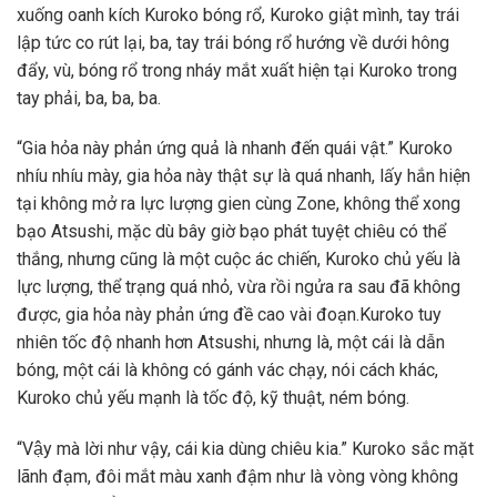
xuống oanh kích Kuroko bóng rổ, Kuroko giật mình, tay trái
lập tức co rút lại, ba, tay trái bóng rổ hướng về dưới hông
đẩy, vù, bóng rổ trong nháy mắt xuất hiện tại Kuroko trong
tay phải, ba, ba, ba.
“Gia hỏa này phản ứng quả là nhanh đến quái vật.” Kuroko
nhíu nhíu mày, gia hỏa này thật sự là quá nhanh, lấy hắn hiện
tại không mở ra lực lượng gien cùng Zone, không thể xong
bạo Atsushi, mặc dù bây giờ bạo phát tuyệt chiêu có thể
thắng, nhưng cũng là một cuộc ác chiến, Kuroko chủ yếu là
lực lượng, thể trạng quá nhỏ, vừa rồi ngửa ra sau đã không
được, gia hỏa này phản ứng đề cao vài đoạn.Kuroko tuy
nhiên tốc độ nhanh hơn Atsushi, nhưng là, một cái là dẫn
bóng, một cái là không có gánh vác chạy, nói cách khác,
Kuroko chủ yếu mạnh là tốc độ, kỹ thuật, ném bóng.
“Vậy mà lời như vậy, cái kia dùng chiêu kia.” Kuroko sắc mặt
lãnh đạm, đôi mắt màu xanh đậm như là vòng vòng không