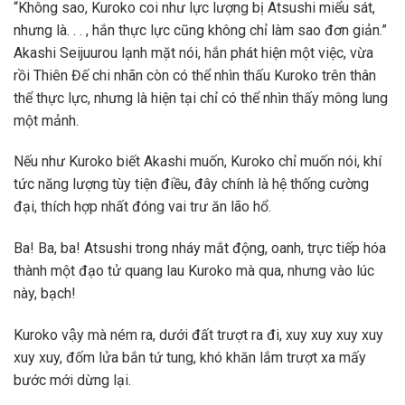
“Không sao, Kuroko coi như lực lượng bị Atsushi miểu sát,
nhưng là. . . , hắn thực lực cũng không chỉ làm sao đơn giản.”
Akashi Seijuurou lạnh mặt nói, hắn phát hiện một việc, vừa
rồi Thiên Đế chi nhãn còn có thể nhìn thấu Kuroko trên thân
thể thực lực, nhưng là hiện tại chỉ có thể nhìn thấy mông lung
một mảnh.
Nếu như Kuroko biết Akashi muốn, Kuroko chỉ muốn nói, khí
tức năng lượng tùy tiện điều, đây chính là hệ thống cường
đại, thích hợp nhất đóng vai trư ăn lão hổ.
Ba! Ba, ba! Atsushi trong nháy mắt động, oanh, trực tiếp hóa
thành một đạo tử quang lau Kuroko mà qua, nhưng vào lúc
này, bạch!
Kuroko vậy mà ném ra, dưới đất trượt ra đi, xuy xuy xuy xuy
xuy xuy, đốm lửa bắn tứ tung, khó khăn lắm trượt xa mấy
bước mới dừng lại.