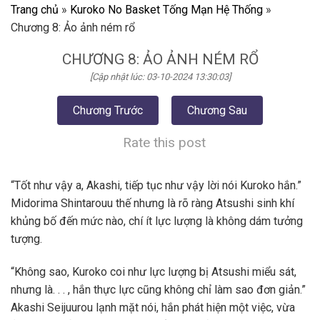
Trang chủ
»
Kuroko No Basket Tống Mạn Hệ Thống
»
Chương 8: Ảo ảnh ném rổ
CHƯƠNG 8: ẢO ẢNH NÉM RỔ
[Cập nhật lúc: 03-10-2024 13:30:03]
Chương Trước
Chương Sau
Rate this post
“Tốt như vậy a, Akashi, tiếp tục như vậy lời nói Kuroko hắn.”
Midorima Shintarouu thế nhưng là rõ ràng Atsushi sinh khí
khủng bố đến mức nào, chí ít lực lượng là không dám tưởng
tượng.
“Không sao, Kuroko coi như lực lượng bị Atsushi miểu sát,
nhưng là. . . , hắn thực lực cũng không chỉ làm sao đơn giản.”
Akashi Seijuurou lạnh mặt nói, hắn phát hiện một việc, vừa