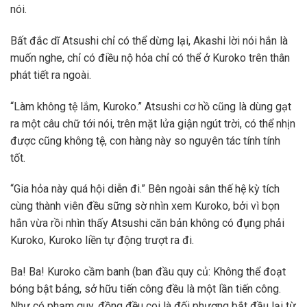
nói.
Bất đắc dĩ Atsushi chỉ có thể dừng lại, Akashi lời nói hắn là
muốn nghe, chỉ có điều nộ hỏa chỉ có thể ở Kuroko trên thân
phát tiết ra ngoài.
“Làm không tệ lắm, Kuroko.” Atsushi cơ hồ cũng là dùng gạt
ra một câu chữ tới nói, trên mặt lửa giận ngút trời, có thể nhịn
được cũng không tệ, con hàng này so nguyên tác tính tính
tốt.
“Gia hỏa này quá hội diễn đi.” Bên ngoài sân thế hệ kỳ tích
cùng thành viên đều sững sờ nhìn xem Kuroko, bởi vì bọn
hắn vừa rồi nhìn thấy Atsushi căn bản không có đụng phải
Kuroko, Kuroko liền tự động trượt ra đi.
Ba! Ba! Kuroko cầm banh (ban đầu quy củ: Không thể đoạt
bóng bật bảng, sở hữu tiến công đều là một lần tiến công.
Như có phạm quy, đồng đều coi là đối phương bắt đầu lại từ