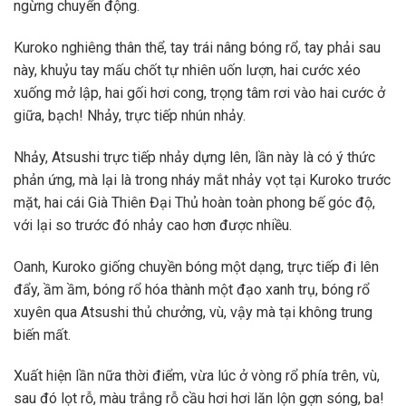
ngừng chuyển động.
Kuroko nghiêng thân thể, tay trái nâng bóng rổ, tay phải sau
này, khuỷu tay mấu chốt tự nhiên uốn lượn, hai cước xéo
xuống mở lập, hai gối hơi cong, trọng tâm rơi vào hai cước ở
giữa, bạch! Nhảy, trực tiếp nhún nhảy.
Nhảy, Atsushi trực tiếp nhảy dựng lên, lần này là có ý thức
phản ứng, mà lại là trong nháy mắt nhảy vọt tại Kuroko trước
mặt, hai cái Già Thiên Đại Thủ hoàn toàn phong bế góc độ,
với lại so trước đó nhảy cao hơn được nhiều.
Oanh, Kuroko giống chuyền bóng một dạng, trực tiếp đi lên
đẩy, ầm ầm, bóng rổ hóa thành một đạo xanh trụ, bóng rổ
xuyên qua Atsushi thủ chưởng, vù, vậy mà tại không trung
biến mất.
Xuất hiện lần nữa thời điểm, vừa lúc ở vòng rổ phía trên, vù,
sau đó lọt rỗ, màu trắng rỗ cầu hơi hơi lăn lộn gợn sóng, ba!