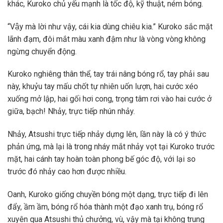
khác, Kuroko chủ yếu mạnh là tốc độ, kỹ thuật, ném bóng.
“Vậy mà lời như vậy, cái kia dùng chiêu kia.” Kuroko sắc mặt
lãnh đạm, đôi mắt màu xanh đậm như là vòng vòng không
ngừng chuyển động.
Kuroko nghiêng thân thể, tay trái nâng bóng rổ, tay phải sau
này, khuỷu tay mấu chốt tự nhiên uốn lượn, hai cước xéo
xuống mở lập, hai gối hơi cong, trọng tâm rơi vào hai cước ở
giữa, bạch! Nhảy, trực tiếp nhún nhảy.
Nhảy, Atsushi trực tiếp nhảy dựng lên, lần này là có ý thức
phản ứng, mà lại là trong nháy mắt nhảy vọt tại Kuroko trước
mặt, hai cánh tay hoàn toàn phong bế góc độ, với lại so
trước đó nhảy cao hơn được nhiều.
Oanh, Kuroko giống chuyền bóng một dạng, trực tiếp đi lên
đẩy, ầm ầm, bóng rổ hóa thành một đạo xanh trụ, bóng rổ
xuyên qua Atsushi thủ chưởng, vù, vậy mà tại không trung