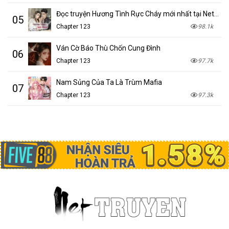
Đọc truyện Hương Tình Rực Cháy mới nhất tại NetTruyen
05
Chapter 123
98.1k
Ván Cờ Báo Thù Chốn Cung Đình
06
Chapter 123
97.7k
Nam Sủng Của Ta Là Trùm Mafia
07
Chapter 123
97.3k