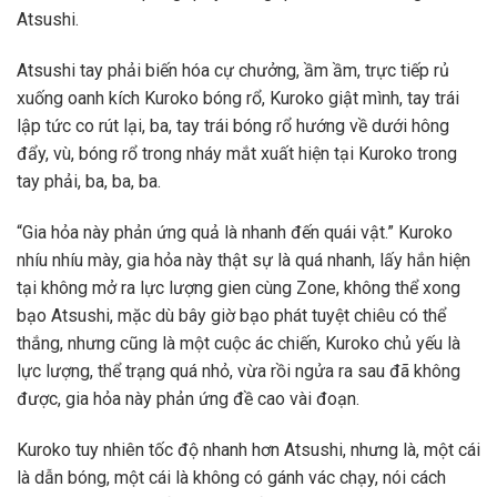
Atsushi.
Atsushi tay phải biến hóa cự chưởng, ầm ầm, trực tiếp rủ
xuống oanh kích Kuroko bóng rổ, Kuroko giật mình, tay trái
lập tức co rút lại, ba, tay trái bóng rổ hướng về dưới hông
đẩy, vù, bóng rổ trong nháy mắt xuất hiện tại Kuroko trong
tay phải, ba, ba, ba.
“Gia hỏa này phản ứng quả là nhanh đến quái vật.” Kuroko
nhíu nhíu mày, gia hỏa này thật sự là quá nhanh, lấy hắn hiện
tại không mở ra lực lượng gien cùng Zone, không thể xong
bạo Atsushi, mặc dù bây giờ bạo phát tuyệt chiêu có thể
thắng, nhưng cũng là một cuộc ác chiến, Kuroko chủ yếu là
lực lượng, thể trạng quá nhỏ, vừa rồi ngửa ra sau đã không
được, gia hỏa này phản ứng đề cao vài đoạn.
Kuroko tuy nhiên tốc độ nhanh hơn Atsushi, nhưng là, một cái
là dẫn bóng, một cái là không có gánh vác chạy, nói cách