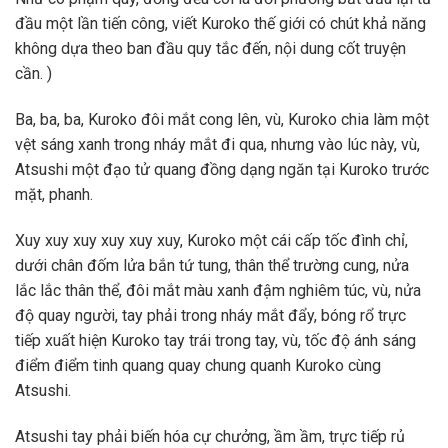
đầu một lần tiến công, viết Kuroko thế giới có chút khả năng
không dựa theo ban đầu quy tắc đến, nội dung cốt truyện
cần. )
Ba, ba, ba, Kuroko đôi mắt cong lên, vù, Kuroko chia làm một
vệt sáng xanh trong nháy mắt đi qua, nhưng vào lúc này, vù,
Atsushi một đạo tử quang đồng dạng ngăn tại Kuroko trước
mặt, phanh.
Xuy xuy xuy xuy xuy xuy, Kuroko một cái cấp tốc đình chỉ,
dưới chân đốm lửa bắn tứ tung, thân thể trường cung, nửa
lắc lắc thân thể, đôi mắt màu xanh đậm nghiêm túc, vù, nửa
độ quay người, tay phải trong nháy mắt đẩy, bóng rổ trực
tiếp xuất hiện Kuroko tay trái trong tay, vù, tốc độ ánh sáng
điểm điểm tinh quang quay chung quanh Kuroko cùng
Atsushi.
Atsushi tay phải biến hóa cự chưởng, ầm ầm, trực tiếp rủ