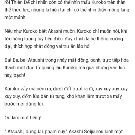
rồi Thiên Đế chi nhãn còn có thể nhìn thấu Kuroko trên thân
thể thực lực, nhưng là hiện tại chỉ có thể nhìn thấy mông lung
một mảnh.
Nếu như Kuroko biết Akashi muốn, Kuroko chỉ muốn nói, khí
tức năng lượng tùy tiện điều, đây chính là hệ thống cường
đại, thích hợp nhất đóng vai trư ăn lão hổ.
Ba! Ba, ba! Atsushi trong nháy mắt động, oanh, trực tiếp hóa
thành một đạo tử quang lau Kuroko mà qua, nhưng vào lúc
này, bạch!
Kuroko vậy mà ném ra, dưới đất trượt ra đi, xuy xuy xuy xuy
xuy xuy, đốm lửa bắn tứ tung, khó khăn lắm trượt xa mấy
bước mới dừng lại.
Ọe làm một tiếng!
” Atsushi, dừng lại, phạm quy.” Akashi Seijuurou lạnh mặt