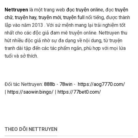
Nettruyen
là một trang web
đọc truyện onlin
e, đọc
truyện
chữ
,
truyện hay
,
truyện mới
,
truyện full
nổi tiếng, được thành
lập vào năm 2013 . Với sứ mệnh mang lại trải nghiệm tốt
nhất cho các độc giả đam mê truyện online. Nettruyen thu
hút nhiều độc giả nhờ sự đa dạng về nội dung, từ truyện
tranh dài tập đến các tác phẩm ngắn, phù hợp với mọi lứa
tuổi và sở thích.
Đối tác Nettruyen:
888b
-
78win
-
https://aog7770.com/
|
https://saowin.bingo/
|
https://77bet0.com/
THEO DÕI NETTRUYEN