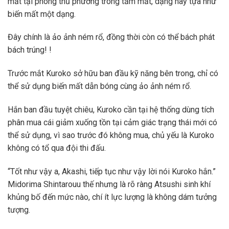
mất tại phòng thủ phương trong tầm mắt, dạng này tựa như
biến mất một dạng.
Đây chính là ảo ảnh ném rổ, đồng thời còn có thể bách phát
bách trúng! !
Trước mắt Kuroko sở hữu ban đầu kỹ năng bên trong, chỉ có
thể sử dụng biến mất dẫn bóng cùng ảo ảnh ném rổ.
Hắn ban đầu tuyệt chiêu, Kuroko cần tại hệ thống dùng tích
phân mua cái giảm xuống tồn tại cảm giác trạng thái mới có
thể sử dụng, vì sao trước đó không mua, chủ yếu là Kuroko
không có tổ qua đội thi đấu.
“Tốt như vậy a, Akashi, tiếp tục như vậy lời nói Kuroko hắn.”
Midorima Shintarouu thế nhưng là rõ ràng Atsushi sinh khí
khủng bố đến mức nào, chí ít lực lượng là không dám tưởng
tượng.