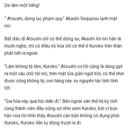
Ọe làm một tiếng!
” Atsushi, dừng lại, phạm quy.” Akashi Seijuurou lạnh mặt
nói.
Bất đắc dĩ Atsushi chỉ có thể dừng lại, Akashi lời nói hắn là
muốn nghe, chỉ có điều nộ hỏa chỉ có thể ở Kuroko trên thân
phát tiết ra ngoài.
“Làm không tệ lắm, Kuroko.” Atsushi cơ hồ cũng là dùng gạt
ra một câu chữ tới nói, trên mặt lửa giận ngút trời, có thể nhịn
được cũng không tệ, con hàng này so nguyên tác tính tính
tốt.
“Gia hỏa này quá hội diễn đi.” Bên ngoài sân thế hệ kỳ tích
cùng thành viên đều sững sờ nhìn xem Kuroko, bởi vì bọn
hắn vừa rồi nhìn thấy Atsushi căn bản không có đụng phải
Kuroko, Kuroko liền tự động trượt ra đi.