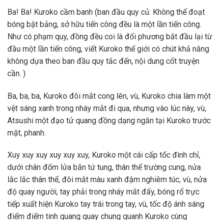
Ba! Ba! Kuroko cầm banh (ban đầu quy củ: Không thể đoạt
bóng bật bảng, sở hữu tiến công đều là một lần tiến công.
Như có phạm quy, đồng đều coi là đối phương bắt đầu lại từ
đầu một lần tiến công, viết Kuroko thế giới có chút khả năng
không dựa theo ban đầu quy tắc đến, nội dung cốt truyện
cần. )
Ba, ba, ba, Kuroko đôi mắt cong lên, vù, Kuroko chia làm một
vệt sáng xanh trong nháy mắt đi qua, nhưng vào lúc này, vù,
Atsushi một đạo tử quang đồng dạng ngăn tại Kuroko trước
mặt, phanh.
Xuy xuy xuy xuy xuy xuy, Kuroko một cái cấp tốc đình chỉ,
dưới chân đốm lửa bắn tứ tung, thân thể trường cung, nửa
lắc lắc thân thể, đôi mắt màu xanh đậm nghiêm túc, vù, nửa
độ quay người, tay phải trong nháy mắt đẩy, bóng rổ trực
tiếp xuất hiện Kuroko tay trái trong tay, vù, tốc độ ánh sáng
điểm điểm tinh quang quay chung quanh Kuroko cùng