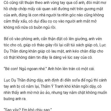
Cô cũng rất thuận theo anh vòng tay qua cổ anh, đôi mắt mơ
hồ chớp chớp mấy cái quan sát đường nét trên gương mặt
của anh, đúng là con nhà người ta nhìn góc nào cũng không
cảm thấy xấu, cô dụi đầu cọ cọ vào người anh mắt mở
không nổi nữa cô buồn ngủ rồi.
Bế cô vào phòng anh, cẩn thận đặt cô lên giường, anh vén
tóc cho cô, giúp cô tháo giày rồi lại cất túi sách giúp cô, Lục
Dụ Thần dùng khăn giúp cô lau mặt, anh kéo chăn đắp cho
cô thật không dám tin đây là dáng vẻ lúc say của cô.
“Bé con! Ngủ ngoan nhé.” Anh hôn lên trán cô một cái.
Lục Dụ Thần đứng dậy, anh định đi đến sofa để ngủ thì cánh
tay anh bị cô nắm lại, Thẩm Ý Tranh khó khăn ngồi dậy, cô
nhìn thấy anh mờ mờ ảo ảo, nhưng tay nắm chặt không muốn
buông anh ra.
“Sao vậy? Em khó chịu sao.”