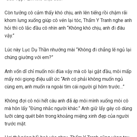
Còn tưởng cô cảm thấy khó chịu, anh lên tiếng rồi chậm rãi
khom lưng xuống giúp cô vén lại tóc, Thẩm Y Tranh nghe anh
hỏi thì cô lắc đầu cô nhìn anh “Không khó chịu, anh đi đâu
vậy.”
Lúc này Lục Dụ Thần nhướng mài “Không đi chẳng lẽ ngủ lại
chúng giường với em?”
Anh vốn dĩ chỉ muốn nói đùa vậy mà cô lại gật đầu, môi mấp
mấy nói giọng điệu uất ức “Anh có phải không muốn ngủ
cùng em, anh muốn ra ngoài tìm cái người gì hôm trước…”
Không đợi cô nói hết câu anh đã áp môi mình xuống môi cô
mà hôn lấy “Đừng nhắc người khác.” Anh giữ lấy gáy cô dùng
lưỡi càng quét bên trong khoảng miệng xinh đẹp của người
trước mặt.