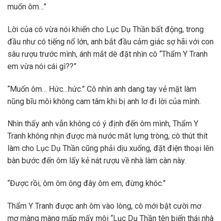
muốn ôm…”
Lời của cô vừa nói khiến cho Lục Dụ Thần bất động, trong
đầu như có tiếng nổ lớn, anh bắt đầu cảm giác sợ hãi với con
sâu rượu trước mình, ánh mắt dè đặt nhìn cô “Thẩm Y Tranh
em vừa nói cái gì??”
“Muốn ôm… Hức…hức.” Cô nhìn anh dang tay vẻ mặt làm
nũng bĩu môi không cam tâm khi bị anh lơ đi lời của mình.
Nhìn thấy anh vẫn không có ý định đến ôm mình, Thẩm Y
Tranh không nhịn được mà nước mắt lưng tròng, cô thút thít
làm cho Lục Dụ Thần cũng phải dịu xuống, đặt điện thoại lên
bàn bước đến ôm lấy kẻ nát rượu về nhà làm càn này.
“Được rồi, ôm ôm ông đây ôm em, đừng khóc.”
Thẩm Y Tranh được anh ôm vào lòng, cô mới bật cười mơ
mơ màng màng mấp mấy môi “Lục Dụ Thần tên biến thái nhà