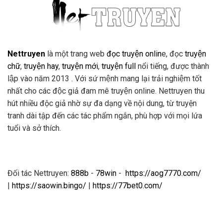
Nettruyen
là một trang web
đọc truyện onlin
e, đọc
truyện
chữ
,
truyện hay
,
truyện mới
,
truyện full
nổi tiếng, được thành
lập vào năm 2013 . Với sứ mệnh mang lại trải nghiệm tốt
nhất cho các độc giả đam mê truyện online. Nettruyen thu
hút nhiều độc giả nhờ sự đa dạng về nội dung, từ truyện
tranh dài tập đến các tác phẩm ngắn, phù hợp với mọi lứa
tuổi và sở thích.
Đối tác Nettruyen:
888b
-
78win
-
https://aog7770.com/
|
https://saowin.bingo/
|
https://77bet0.com/