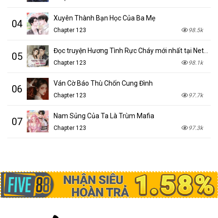
Xuyên Thành Bạn Học Của Ba Mẹ
04
Chapter 123
98.5k
Đọc truyện Hương Tình Rực Cháy mới nhất tại NetTruyen
05
Chapter 123
98.1k
Ván Cờ Báo Thù Chốn Cung Đình
06
Chapter 123
97.7k
Nam Sủng Của Ta Là Trùm Mafia
07
Chapter 123
97.3k