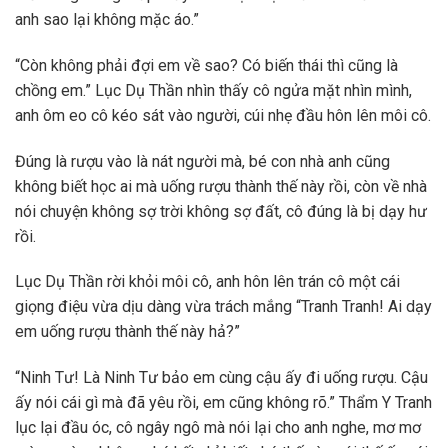
anh sao lại không mặc áo.”
“Còn không phải đợi em về sao? Có biến thái thì cũng là
chồng em.” Lục Dụ Thần nhìn thấy cô ngửa mặt nhìn mình,
anh ôm eo cô kéo sát vào người, cúi nhẹ đầu hôn lên môi cô.
Đúng là rượu vào là nát người mà, bé con nhà anh cũng
không biết học ai mà uống rượu thành thế này rồi, còn về nhà
nói chuyện không sợ trời không sợ đất, cô đúng là bị dạy hư
rồi.
Lục Dụ Thần rời khỏi môi cô, anh hôn lên trán cô một cái
giọng điệu vừa dịu dàng vừa trách mắng “Tranh Tranh! Ai dạy
em uống rượu thành thế này hả?”
“Ninh Tư! Là Ninh Tư bảo em cùng cậu ấy đi uống rượu. Cậu
ấy nói cái gì mà đã yêu rồi, em cũng không rõ.” Thẩm Y Tranh
lục lại đầu óc, cô ngây ngô mà nói lại cho anh nghe, mơ mơ