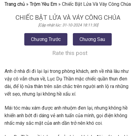
Trang chủ
»
Trộm Yêu Em
»
Chiếc Bật Lửa Và Váy Công Chúa
CHIẾC BẬT LỬA VÀ VÁY CÔNG CHÚA
[Cập nhật lúc: 31-10-2024 18:11:30]
Chương Trước
Chương Sau
Rate this post
Anh ở nhà đi đi lại lại trong phòng khách, anh về nhà lâu như
vậy cô vẫn chưa về, Lục Dụ Thần mặc chiếc quần thun đen
dài, để lộ nửa thân trên săn chắc trên người anh lộ ra những
vết sẹo, nhưng lại không hề xấu xí.
Mái tóc màu xám được anh nhuộm đen lại, nhưng không hề
khiến anh bớt đi dáng vẻ anh tuấn của mình, gọi điện không
nhấc máy sắc mặt của anh dần trở nên khó coi.