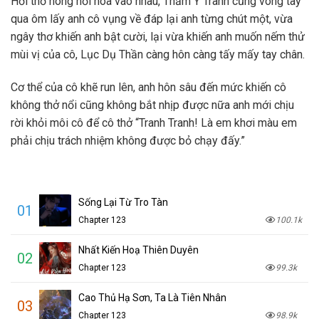
Hơi thở nóng hổi hoà vào nhau, Thẩm Y Tranh cũng vòng tay
qua ôm lấy anh cô vụng về đáp lại anh từng chút một, vừa
ngây thơ khiến anh bật cười, lại vừa khiến anh muốn nếm thử
mùi vị của cô, Lục Dụ Thần càng hôn càng tấy mấy tay chân.
Cơ thể của cô khẽ run lên, anh hôn sâu đến mức khiến cô
không thở nổi cũng không bắt nhịp được nữa anh mới chịu
rời khỏi môi cô để cô thở “Tranh Tranh! Là em khơi màu em
phải chịu trách nhiệm không được bỏ chạy đấy.”
Sống Lại Từ Tro Tàn
01
Chapter 123
100.1k
Nhất Kiến Hoạ Thiên Duyên
02
Chapter 123
99.3k
Cao Thủ Hạ Sơn, Ta Là Tiên Nhân
03
Chapter 123
98.9k