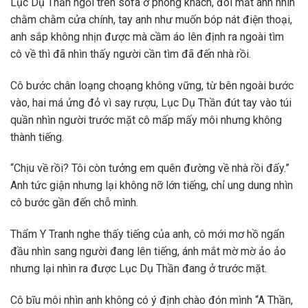
Lục Dụ Thần ngồi trên sofa ở phòng khách, đôi mắt anh nhìn
chằm chằm cửa chính, tay anh như muốn bóp nát điện thoại,
anh sắp không nhịn được mà cầm áo lên định ra ngoài tìm
cô về thì đã nhìn thấy người cần tìm đã đến nhà rồi.
Cô bước chân loạng choạng không vững, từ bên ngoài bước
vào, hai má ửng đỏ vì say rượu, Lục Dụ Thần đút tay vào túi
quần nhìn người trước mặt cô mấp mấy môi nhưng không
thành tiếng.
“Chịu về rồi? Tôi còn tưởng em quên đường về nhà rồi đấy.”
Anh tức giận nhưng lại không nỡ lớn tiếng, chỉ ung dung nhìn
cô bước gần đến chỗ mình.
Thẩm Y Tranh nghe thấy tiếng của anh, cô mới mơ hồ ngẩn
đầu nhìn sang người đang lên tiếng, ánh mắt mờ mờ ảo ảo
nhưng lại nhìn ra được Lục Dụ Thần đang ở trước mặt.
Cô bĩu môi nhìn anh không có ý định chào đón mình “A Thần,