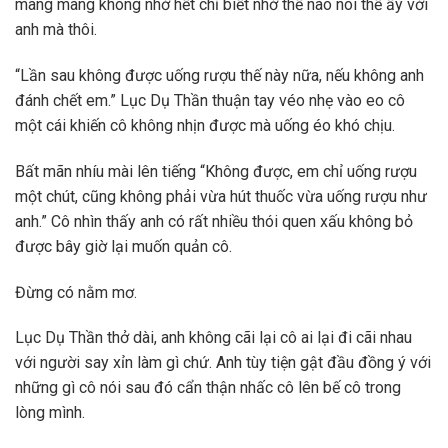
màng màng không nhớ hết chỉ biết nhớ thế nào nói thế ấy với
anh mà thôi.
“Lần sau không được uống rượu thế này nữa, nếu không anh
đánh chết em.” Lục Dụ Thần thuận tay véo nhẹ vào eo cô
một cái khiến cô không nhịn được mà uống éo khó chịu.
Bất mãn nhíu mài lên tiếng “Không được, em chỉ uống rượu
một chút, cũng không phải vừa hút thuốc vừa uống rượu như
anh.” Cô nhìn thấy anh có rất nhiều thói quen xấu không bỏ
được bây giờ lại muốn quản cô.
Đừng có nằm mơ.
Lục Dụ Thần thở dài, anh không cãi lại cô ai lại đi cãi nhau
với người say xỉn làm gì chứ. Anh tùy tiện gật đầu đồng ý với
những gì cô nói sau đó cẩn thận nhấc cô lên bế cô trong
lòng mình.